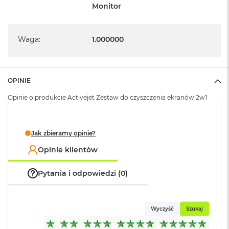
B
Monitor
M
a
Waga
:
1.000000
c
B
o
o
k
OPINIE
N
Opinie o produkcie Activejet Zestaw do czyszczenia ekranów 2w1
e
o
5
1
Jak zbieramy opinie?
2
G
Opinie klientów
B
M
Pytania i odpowiedzi (0)
a
c
B
o
Wyczyść
Szukaj
o
k