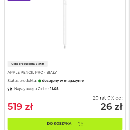
A
i
r
M
4
M
a
c
B
o
o
k
Cena producenta: 649 zł
A
APPLE PENCIL PRO - BIAŁY
i
r
Status produktu:
dostępny w magazynie
M
Najszybciej u Ciebie:
11.08
3
20 rat 0% od:
M
519 zł
26 zł
a
c
B
o
DO KOSZYKA
o