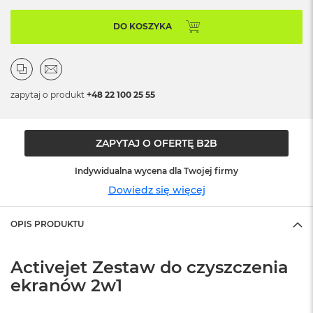
ż
ó
DO KOSZYKA
ł
t
y
M
zapytaj o produkt
+48 22 100 25 55
a
c
B
o
ZAPYTAJ O OFERTĘ B2B
o
k
Indywidualna wycena dla Twojej firmy
N
e
Dowiedz się więcej
o
S
u
OPIS PRODUKTU
b
t
e
Activejet Zestaw do czyszczenia
l
ekranów 2w1
n
y
R