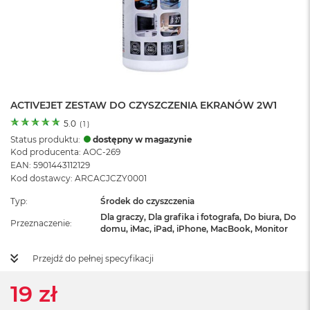
o
l
o
r
u
M
a
ACTIVEJET ZESTAW DO CZYSZCZENIA EKRANÓW 2W1
c
B
5.0
(
1
)
o
Status produktu:
dostępny w magazynie
o
Kod producenta: AOC-269
k
EAN: 5901443112129
N
Kod dostawcy: ARCACJCZY0001
e
o
Typ
Środek do czyszczenia
C
y
Dla graczy, Dla grafika i fotografa, Do biura, Do
Przeznaczenie
t
domu, iMac, iPad, iPhone, MacBook, Monitor
r
u
Przejdź do pełnej specyfikacji
s
o
19 zł
w
o