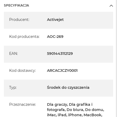
n
SPECYFIKACJA
o
ś
Specyfikacja
c
Producent
:
Activejet
i
d
y
s
Kod producenta
:
AOC-269
k
u
EAN
:
5901443112129
M
a
c
B
Kod dostawcy
:
ARCACJCZY0001
o
o
k
N
Typ
:
Środek do czyszczenia
e
o
2
Przeznaczenie
:
Dla graczy, Dla grafika i
5
fotografa, Do biura, Do domu,
6
iMac, iPad, iPhone, MacBook,
G