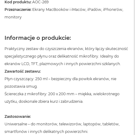
Kod produktu:
AOC-269
ó
ż
Przeznaczenie:
Ekrany MacBooków i iMaców, iPadów, iPhone'ów,
monitory
M
a
c
Informacje o produkcie:
B
o
o
Praktyczny zestaw do czyszczenia ekranów, który łączy skuteczność
k
specjalistycznego płynu oraz delikatność mikrofibry. Idealny do
N
ekranów LCD, TFT, plazmowych i innych powierzchni szklanych.
e
o
Zawartość zestawu:
I
Płyn czyszczący: 250 ml – bezpieczny dla powłok ekranów, nie
n
d
pozostawia smug.
y
Ściereczka z mikrofibry: 200 x 200 mm – miękka, wielokrotnego
g
użytku, doskonale zbiera kurz i zabrudzenia.
o
M
Zastosowanie:
a
Uniwersalne – do monitorów, telewizorów, laptopów, tabletów,
c
B
smartfonów i innych delikatnych powierzchni.