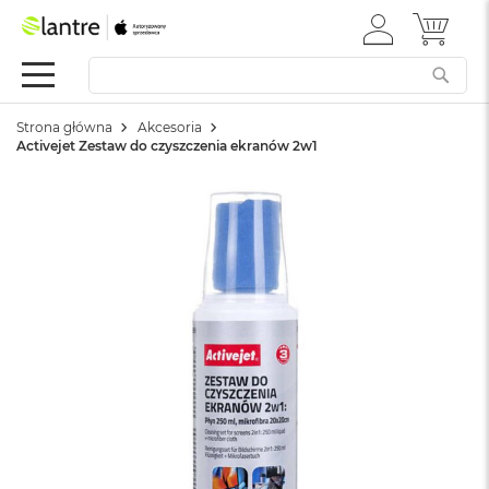
ZALOGUJ
MÓJ 
Apple
SIĘ
Festiwal
Mac
Strona główna
Akcesoria
M
Activejet Zestaw do czyszczenia ekranów 2w1
a
c
B
o
o
k
N
e
o
W
e
d
ł
u
g
k