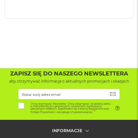
k
A
i
r
M
2
M
a
c
B
o
o
ZAPISZ SIĘ DO NASZEGO NEWSLETTERA
k
A
aby otrzymywać informacje o aktualnych promocjach i okazjach
i
r
SUBSKRYB
1
3
Chcę otrzymywać Newsletter. Chcę otrzymywać na podany adres
e-mail informacje o promocjach, nowościach, konkursach,
specjalnych rabatach. Zapoznałem się z treścią Regulaminu oraz
Polityki Prywatności i akceptuję ich postanowienia.
M
a
c
INFORMACJE
B
o