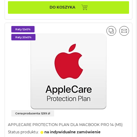
k
A
DO KOSZYKA
i
r
3
2
Raty 12x0%
PORÓWNA
EMAI
G
Raty 20x0%
B
R
A
M
W
e
d
ł
u
g
p
o
j
Cena producenta: 1299 zł
e
m
APPLECARE PROTECTION PLAN DLA MACBOOK PRO 14 (M5)
n
Status produktu:
na indywidualne zamówienie
o