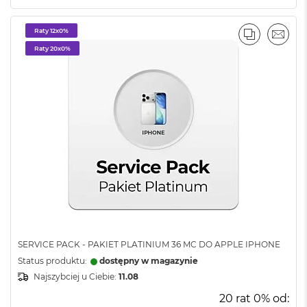
ż
ó
ł
Raty 12x0%
PORÓWNA
EMAI
t
Raty 20x0%
y
M
a
c
B
o
o
k
N
e
o
S
u
b
t
SERVICE PACK - PAKIET PLATINIUM 36 MC DO APPLE IPHONE
e
Status produktu:
dostępny w magazynie
l
Najszybciej u Ciebie:
11.08
n
y
20 rat 0% od:
R