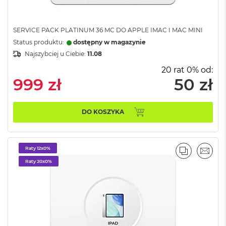
o
k
A
SERVICE PACK PLATINUM 36 MC DO APPLE IMAC I MAC MINI
i
Status produktu:
dostępny w magazynie
r
1
Najszybciej u Ciebie:
11.08
5
20 rat 0% od:
999 zł
50 zł
W
e
d
ł
DO KOSZYKA
u
g
k
o
Raty 12x0%
l
PORÓWNA
EMAI
Raty 20x0%
o
r
u
M
a
c