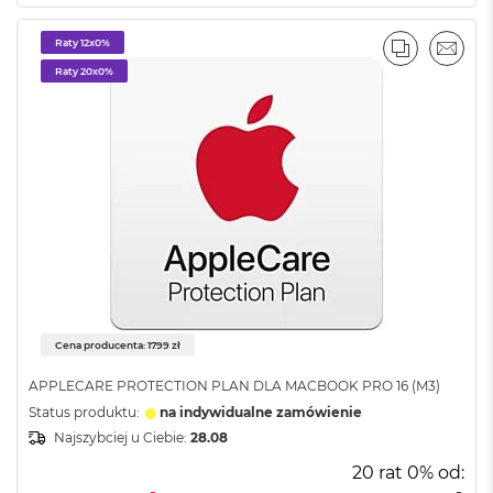
o
k
Raty 12x0%
P
PORÓWNA
EMAI
r
Raty 20x0%
o
1
4
M
a
c
B
o
o
k
P
r
Cena producenta: 1799 zł
o
1
APPLECARE PROTECTION PLAN DLA MACBOOK PRO 16 (M3)
6
Status produktu:
na indywidualne zamówienie
W
Najszybciej u Ciebie:
28.08
e
20 rat 0% od:
d