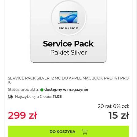
r
G
w
i
e
z
d
n
a
s
z
a
r
o
SERVICE PACK SILVER 12 MC DO APPLE MACBOOK PRO 14 I PRO
ś
16
ć
Status produktu:
dostępny w magazynie
M
Najszybciej u Ciebie:
11.08
a
20 rat 0% od:
c
299 zł
15 zł
B
o
o
k
DO KOSZYKA
A