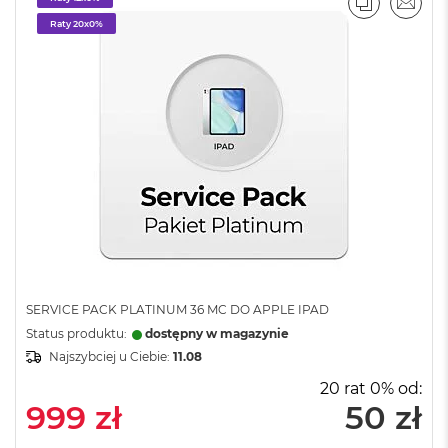
PORÓWNA
EMAI
M
Raty 20x0%
a
c
B
o
o
k
A
i
r
2
4
G
B
R
A
M
SERVICE PACK PLATINUM 36 MC DO APPLE IPAD
Status produktu:
dostępny w magazynie
M
Najszybciej u Ciebie:
11.08
a
c
20 rat 0% od:
B
999 zł
50 zł
o
o