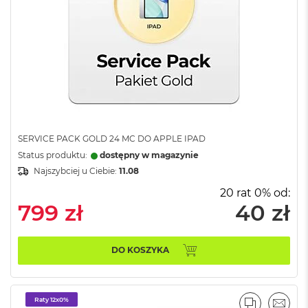
B
M
a
c
B
o
o
k
N
e
SERVICE PACK GOLD 24 MC DO APPLE IPAD
o
Status produktu:
dostępny w magazynie
5
1
Najszybciej u Ciebie:
11.08
2
20 rat 0% od:
G
799 zł
40 zł
B
M
a
DO KOSZYKA
c
B
o
o
Raty 12x0%
k