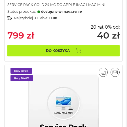
r
SERVICE PACK GOLD 24 MC DO APPLE IMAC I MAC MINI
e
b
Status produktu:
dostępny w magazynie
r
Najszybciej u Ciebie:
11.08
n
y
20 rat 0% od:
799 zł
40 zł
M
a
c
DO KOSZYKA
B
o
o
k
Raty 12x0%
A
PORÓWNA
EMAI
i
Raty 20x0%
r
Z
ł
o
t
y
W
e