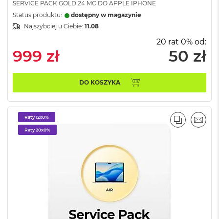
o
SERVICE PACK GOLD 24 MC DO APPLE IPHONE
o
Status produktu:
dostępny w magazynie
k
Najszybciej u Ciebie:
11.08
N
e
20 rat 0% od:
o
999 zł
50 zł
S
r
e
b
DO KOSZYKA
r
n
y
Raty 12x0%
PORÓWNA
EMAI
W
Raty 20x0%
e
d
ł
u
g
p
o
j
e
m