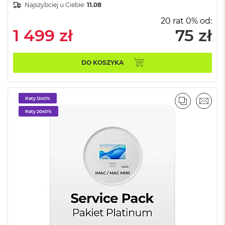
k
Najszybciej u Ciebie:
11.08
A
20 rat 0% od:
i
1 499 zł
75 zł
r
M
2
DO KOSZYKA
M
a
c
B
Raty 12x0%
PORÓWNA
EMAI
o
Raty 20x0%
o
k
A
i
r
1
3
M
a
c
B
o