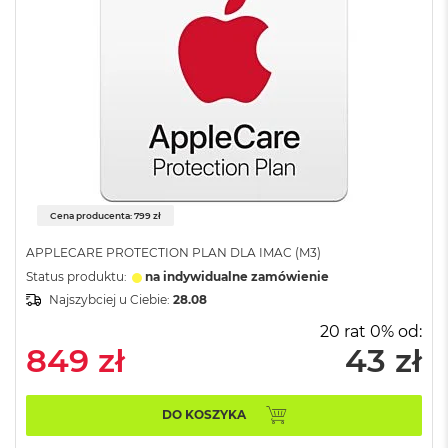
o
k
A
i
r
4
T
B
M
a
c
Cena producenta: 799 zł
B
o
APPLECARE PROTECTION PLAN DLA IMAC (M3)
o
k
Status produktu:
na indywidualne zamówienie
P
Najszybciej u Ciebie:
28.08
r
20 rat 0% od:
o
849 zł
43 zł
M
a
c
DO KOSZYKA
B
o