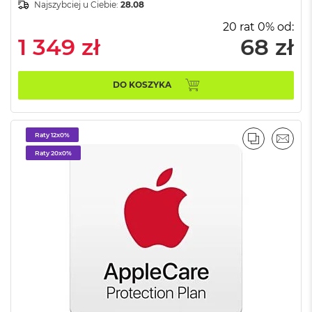
Najszybciej u Ciebie:
28.08
ś
c
20 rat 0% od:
i
1 349 zł
68 zł
d
y
s
k
DO KOSZYKA
u
M
a
Raty 12x0%
PORÓWNA
EMAI
c
Raty 20x0%
B
o
o
k
A
i
r
2
5
6
G
B