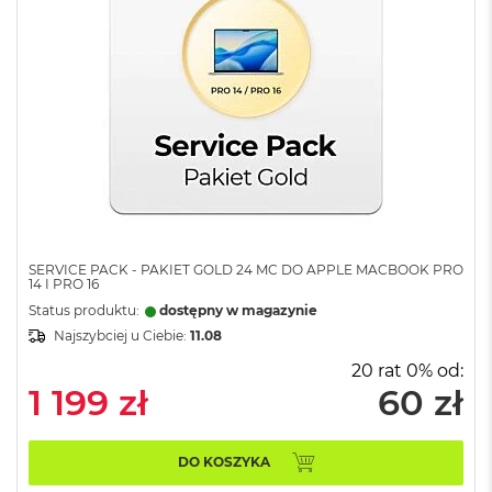
o
l
o
r
u
M
a
c
B
o
o
k
N
SERVICE PACK - PAKIET GOLD 24 MC DO APPLE MACBOOK PRO
14 I PRO 16
e
o
Status produktu:
dostępny w magazynie
C
Najszybciej u Ciebie:
11.08
y
t
20 rat 0% od:
r
1 199 zł
60 zł
u
s
o
w
DO KOSZYKA
o