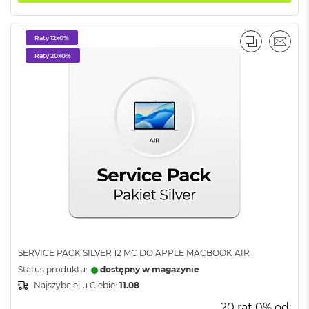
i
r
K
Raty 12x0%
s
PORÓWNA
EMAI
Raty 20x0%
i
ę
ż
y
c
o
w
a
P
o
ś
w
i
a
t
a
SERVICE PACK SILVER 12 MC DO APPLE MACBOOK AIR
Status produktu:
dostępny w magazynie
M
a
Najszybciej u Ciebie:
11.08
c
20 rat 0% od:
B