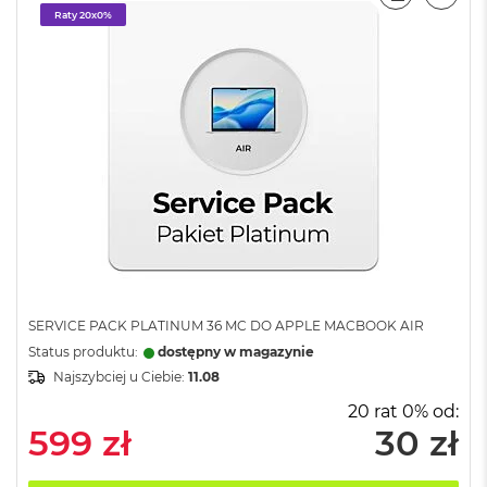
PORÓWNA
EMAI
A
Raty 20x0%
i
r
M
a
c
B
o
o
k
A
i
r
M
5
SERVICE PACK PLATINUM 36 MC DO APPLE MACBOOK AIR
Status produktu:
dostępny w magazynie
M
a
Najszybciej u Ciebie:
11.08
c
20 rat 0% od:
B
599 zł
30 zł
o
o
k