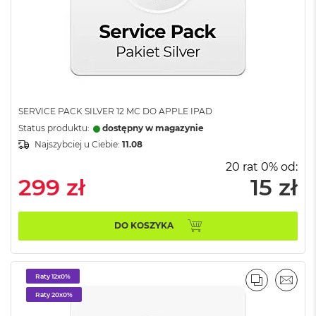
B
o
o
k
A
i
r
B
ł
SERVICE PACK SILVER 12 MC DO APPLE IPAD
ę
Status produktu:
dostępny w magazynie
k
i
Najszybciej u Ciebie:
11.08
t
20 rat 0% od:
n
299 zł
15 zł
y
M
a
DO KOSZYKA
c
B
o
o
Raty 12x0%
k
PORÓWNA
EMAI
A
Raty 20x0%
i