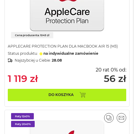
i
r
1
T
B
M
Cena producenta: 1049 zł
a
c
APPLECARE PROTECTION PLAN DLA MACBOOK AIR 15 (M3)
B
Status produktu:
na indywidualne zamówienie
o
o
Najszybciej u Ciebie:
28.08
k
20 rat 0% od:
A
1 119 zł
56 zł
i
r
2
T
DO KOSZYKA
B
M
a
Raty 12x0%
c
PORÓWNA
EMAI
B
Raty 20x0%
o