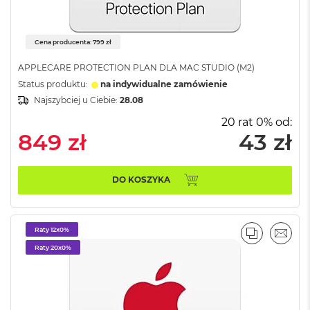
n
a
s
z
Cena producenta: 799 zł
a
r
APPLECARE PROTECTION PLAN DLA MAC STUDIO (M2)
o
Status produktu:
na indywidualne zamówienie
ś
Najszybciej u Ciebie:
28.08
ć
20 rat 0% od:
M
849 zł
43 zł
a
c
B
DO KOSZYKA
o
o
k
P
r
Raty 12x0%
PORÓWNA
EMAI
o
Raty 20x0%
S
r
e
b
r