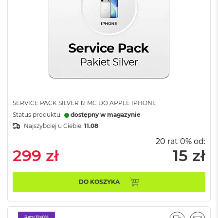
8
G
B
R
A
M
M
a
c
B
o
SERVICE PACK SILVER 12 MC DO APPLE IPHONE
o
Status produktu:
dostępny w magazynie
k
Najszybciej u Ciebie:
11.08
A
i
20 rat 0% od:
r
299 zł
15 zł
1
6
G
B
DO KOSZYKA
R
A
M
Raty 12x0%