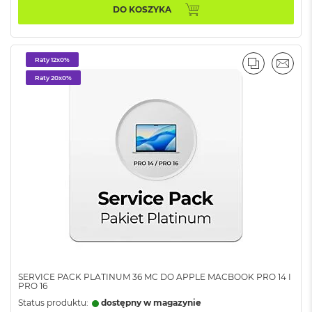
A
DO KOSZYKA
i
r
M
4
Raty 12x0%
PORÓWNA
EMAI
M
Raty 20x0%
a
c
B
o
o
k
A
i
r
M
3
M
a
c
SERVICE PACK PLATINUM 36 MC DO APPLE MACBOOK PRO 14 I
B
PRO 16
o
Status produktu:
dostępny w magazynie
o