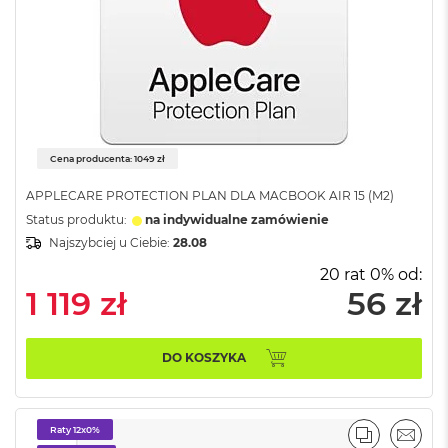
n
y
W
e
d
ł
u
g
Cena producenta: 1049 zł
p
a
APPLECARE PROTECTION PLAN DLA MACBOOK AIR 15 (M2)
m
Status produktu:
na indywidualne zamówienie
i
Najszybciej u Ciebie:
28.08
ę
c
20 rat 0% od:
i
1 119 zł
56 zł
R
A
M
DO KOSZYKA
M
a
c
B
Raty 12x0%
PORÓWNA
EMAI