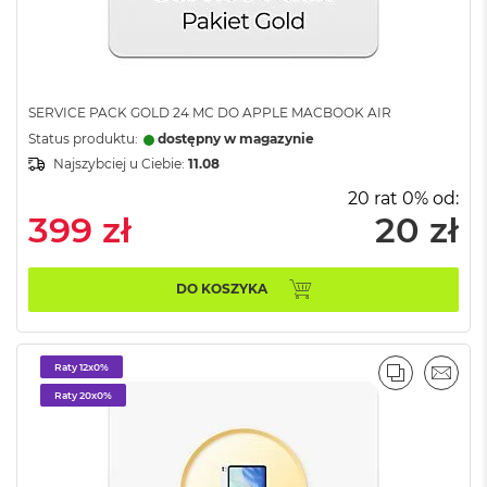
n
o
ś
c
i
d
SERVICE PACK GOLD 24 MC DO APPLE MACBOOK AIR
y
Status produktu:
dostępny w magazynie
s
k
Najszybciej u Ciebie:
11.08
u
20 rat 0% od:
399 zł
20 zł
M
a
c
B
DO KOSZYKA
o
o
k
N
Raty 12x0%
e
PORÓWNA
EMAI
Raty 20x0%
o
2
5
6
G