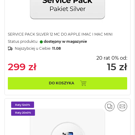
d
ł
u
g
p
a
SERVICE PACK SILVER 12 MC DO APPLE IMAC I MAC MINI
m
i
Status produktu:
dostępny w magazynie
ę
Najszybciej u Ciebie:
11.08
c
i
20 rat 0% od:
R
299 zł
15 zł
A
M
DO KOSZYKA
M
a
c
B
Raty 12x0%
o
PORÓWNA
EMAI
o
Raty 20x0%
k
A
i
r