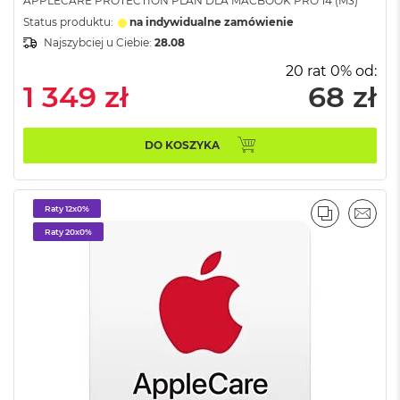
APPLECARE PROTECTION PLAN DLA MACBOOK PRO 14 (M3)
d
n
Status produktu:
na indywidualne zamówienie
a
Najszybciej u Ciebie:
28.08
C
z
20 rat 0% od:
e
1 349 zł
68 zł
r
ń
DO KOSZYKA
M
a
c
B
Raty 12x0%
o
PORÓWNA
EMAI
o
Raty 20x0%
k
P
r
o
G
w
i
e
z
d