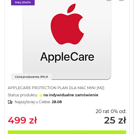
o
Raty 20x0%
o
k
P
r
o
8
G
B
R
A
M
M
a
Cena producenta: 379 zł
c
B
APPLECARE PROTECTION PLAN DLA MAC MINI (M2)
o
Status produktu:
na indywidualne zamówienie
o
Najszybciej u Ciebie:
28.08
k
P
20 rat 0% od:
r
499 zł
25 zł
o
1
6