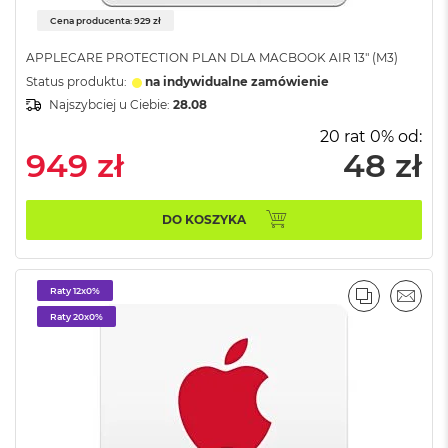
M
Cena producenta: 929 zł
a
c
APPLECARE PROTECTION PLAN DLA MACBOOK AIR 13" (M3)
B
Status produktu:
na indywidualne zamówienie
o
o
Najszybciej u Ciebie:
28.08
k
20 rat 0% od:
A
949 zł
48 zł
i
r
5
1
DO KOSZYKA
2
G
B
Raty 12x0%
PORÓWNA
EMAI
M
Raty 20x0%
a
c
B
o
o
k
A