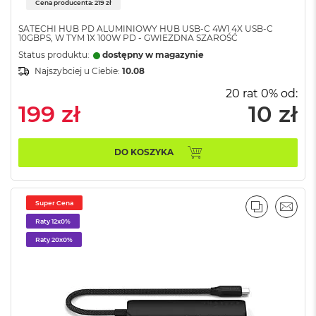
Cena producenta: 219 zł
8
G
SATECHI HUB PD ALUMINIOWY HUB USB-C 4W1 4X USB-C
B
10GBPS, W TYM 1X 100W PD - GWIEZDNA SZAROŚĆ
R
Status produktu:
dostępny w magazynie
A
M
Najszybciej u Ciebie:
10.08
20 rat 0% od:
M
199 zł
10 zł
a
c
B
o
DO KOSZYKA
o
k
A
i
Super Cena
PORÓWNA
EMAI
r
Raty 12x0%
1
6
Raty 20x0%
G
B
R
A
M