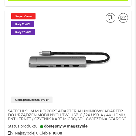
r
e
b
r
Super Cena
PORÓWNA
EMAI
n
Raty 12x0%
y
Raty 20x0%
M
a
c
B
o
o
k
A
i
r
Z
ł
Cena producenta: 379 zł
o
t
SATECHI SLIM MULTIPORT ADAPTER ALUMINIOWY ADAPTER
DO URZĄDZEŃ MOBILNYCH 7W1 USB-C / 2X USB-A / 4K HDMI /
y
ENTHERNET / CZYTNIK KART MICRO/SD - GWIEZDNA SZAROŚĆ
Status produktu:
dostępny w magazynie
W
e
Najszybciej u Ciebie:
10.08