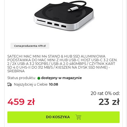
o
k
A
i
r
4
T
B
Cena producenta: 479 zł
M
a
SATECHI MAC MINI M4 STAND & HUB SSD ALUMINIOWA
c
PODSTAWKA DO MAC MINI Z HUB USB-C HOST USB-C 3.2 GEN.
B
2 / 2X USB-A 3.2 10GPBS / USB-A 2.0 480MBPS / CZYTNIK KART
SD 4.0 UHS-II DO 312 MB/S / KIESZEŃ NA DYSK SSD NVME) -
o
SREBRNA
o
Status produktu:
dostępny w magazynie
k
P
Najszybciej u Ciebie:
10.08
r
20 rat 0% od:
o
459 zł
23 zł
M
a
c
DO KOSZYKA
B
o