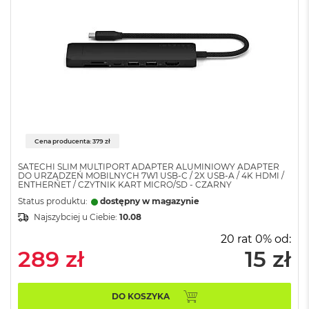
o
o
k
A
i
r
P
ó
ł
n
o
Cena producenta: 379 zł
c
SATECHI SLIM MULTIPORT ADAPTER ALUMINIOWY ADAPTER
M
DO URZĄDZEŃ MOBILNYCH 7W1 USB-C / 2X USB-A / 4K HDMI /
ENTHERNET / CZYTNIK KART MICRO/SD - CZARNY
a
c
Status produktu:
dostępny w magazynie
B
Najszybciej u Ciebie:
10.08
o
o
20 rat 0% od:
k
289 zł
15 zł
A
i
r
DO KOSZYKA
S