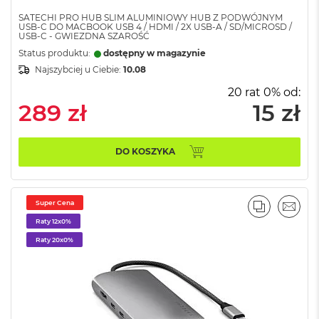
d
n
SATECHI PRO HUB SLIM ALUMINIOWY HUB Z PODWÓJNYM
USB-C DO MACBOOK USB 4 / HDMI / 2X USB-A / SD/MICROSD /
a
USB-C - GWIEZDNA SZAROŚĆ
C
Status produktu:
dostępny w magazynie
z
e
Najszybciej u Ciebie:
10.08
r
20 rat 0% od:
ń
289 zł
15 zł
M
a
c
DO KOSZYKA
B
o
o
k
Super Cena
P
PORÓWNA
EMAI
r
Raty 12x0%
o
Raty 20x0%
G
w
i
e
z
d