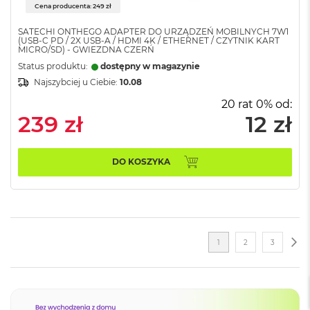
a
Cena producenta: 249 zł
c
B
SATECHI ONTHEGO ADAPTER DO URZĄDZEŃ MOBILNYCH 7W1
(USB-C PD / 2X USB-A / HDMI 4K / ETHERNET / CZYTNIK KART
o
MICRO/SD) - GWIEZDNA CZERŃ
o
Status produktu:
dostępny w magazynie
k
P
Najszybciej u Ciebie:
10.08
r
20 rat 0% od:
o
239 zł
12 zł
6
4
G
B
DO KOSZYKA
R
A
M
M
a
Strona
ST
NA
Aktualnie
Strona
Strona
1
2
3
c
B
czytasz
o
o
stronę
k
P