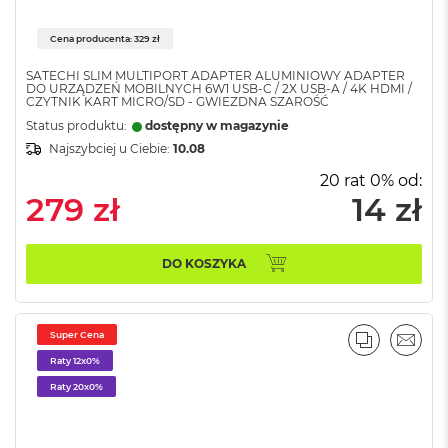
i
r
1
Cena producenta: 329 zł
T
B
SATECHI SLIM MULTIPORT ADAPTER ALUMINIOWY ADAPTER
DO URZĄDZEŃ MOBILNYCH 6W1 USB-C / 2X USB-A / 4K HDMI /
CZYTNIK KART MICRO/SD - GWIEZDNA SZAROŚĆ
M
Status produktu:
dostępny w magazynie
a
c
Najszybciej u Ciebie:
10.08
B
20 rat 0% od:
o
279 zł
14 zł
o
k
A
i
DO KOSZYKA
r
2
T
B
Super Cena
PORÓWNA
EMAI
M
Raty 12x0%
a
Raty 20x0%
c
B
o