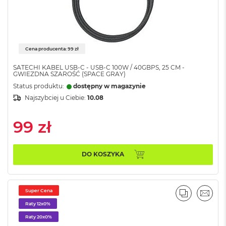
i
r
K
s
i
Cena producenta: 99 zł
ę
ż
SATECHI KABEL USB-C - USB-C 100W / 40GBPS, 25 CM -
y
GWIEZDNA SZAROŚĆ (SPACE GRAY)
c
Status produktu:
dostępny w magazynie
o
w
Najszybciej u Ciebie:
10.08
a
P
99 zł
o
ś
w
i
DO KOSZYKA
a
t
a
Super Cena
PORÓWNA
EMAI
M
Raty 12x0%
a
c
Raty 20x0%
B