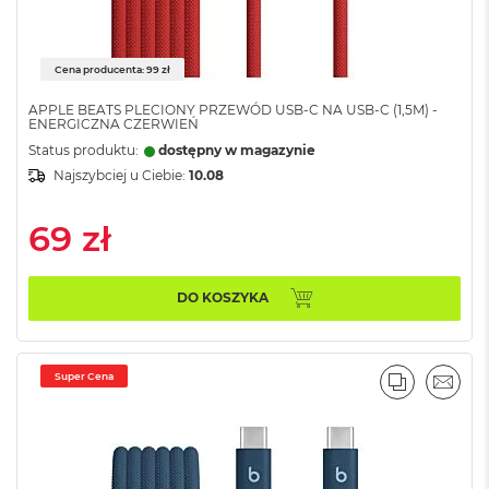
ó
ż
Cena producenta: 99 zł
M
a
APPLE BEATS PLECIONY PRZEWÓD USB-C NA USB-C (1,5M) -
c
ENERGICZNA CZERWIEŃ
B
Status produktu:
dostępny w magazynie
o
o
Najszybciej u Ciebie:
10.08
k
N
69 zł
e
o
I
n
DO KOSZYKA
d
y
g
o
Super Cena
PORÓWNA
EMAI
M
a
c
B