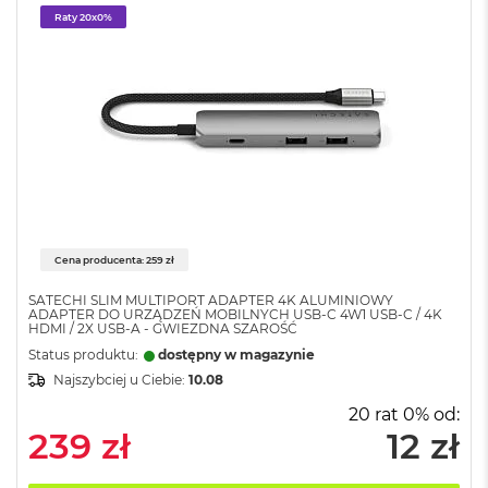
k
Raty 20x0%
A
i
r
3
2
G
B
R
A
M
W
e
Cena producenta: 259 zł
d
ł
SATECHI SLIM MULTIPORT ADAPTER 4K ALUMINIOWY
ADAPTER DO URZĄDZEŃ MOBILNYCH USB-C 4W1 USB-C / 4K
u
HDMI / 2X USB-A - GWIEZDNA SZAROŚĆ
g
Status produktu:
dostępny w magazynie
p
o
Najszybciej u Ciebie:
10.08
j
20 rat 0% od:
e
239 zł
12 zł
m
n
o