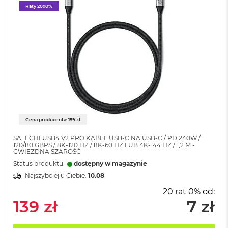
n
Raty 20x0%
y
W
e
d
ł
u
g
p
a
m
i
Cena producenta: 159 zł
ę
c
SATECHI USB4 V2 PRO KABEL USB-C NA USB-C / PD 240W /
i
120/80 GBPS / 8K-120 HZ / 8K-60 HZ LUB 4K-144 HZ / 1,2 M -
GWIEZDNA SZAROŚĆ
R
A
Status produktu:
dostępny w magazynie
M
Najszybciej u Ciebie:
10.08
M
20 rat 0% od:
a
139 zł
7 zł
c
B