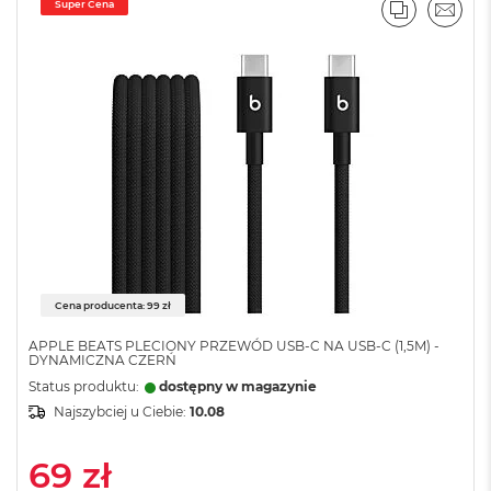
n
Super Cena
PORÓWNA
EMAI
o
ś
c
i
d
y
s
k
u
M
a
c
B
o
Cena producenta: 99 zł
o
k
APPLE BEATS PLECIONY PRZEWÓD USB-C NA USB-C (1,5M) -
DYNAMICZNA CZERŃ
N
e
Status produktu:
dostępny w magazynie
o
Najszybciej u Ciebie:
10.08
2
5
6
69 zł
G