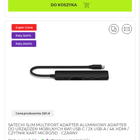
ś
DO KOSZYKA
c
i
d
y
Super Cena
s
PORÓWNA
EMAI
k
Raty 12x0%
u
Raty 20x0%
M
a
c
B
o
o
k
A
i
r
2
Cena producenta: 329 zł
5
6
SATECHI SLIM MULTIPORT ADAPTER ALUMINIOWY ADAPTER
G
DO URZĄDZEŃ MOBILNYCH 6W1 USB-C / 2X USB-A / 4K HDMI /
B
CZYTNIK KART MICRO/SD - CZARNY