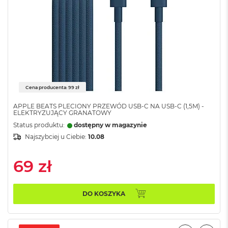
o
o
k
N
e
o
S
r
e
b
Cena producenta: 99 zł
r
n
APPLE BEATS PLECIONY PRZEWÓD USB-C NA USB-C (1,5M) -
y
ELEKTRYZUJĄCY GRANATOWY
Status produktu:
dostępny w magazynie
W
Najszybciej u Ciebie:
10.08
e
d
ł
69 zł
u
g
p
DO KOSZYKA
o
j
e
m