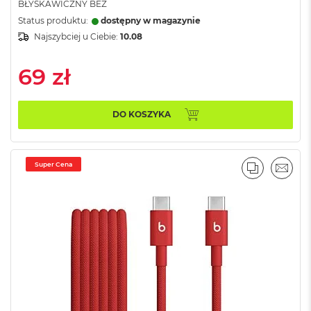
BŁYSKAWICZNY BEŻ
ż
ó
Status produktu:
dostępny w magazynie
ł
Najszybciej u Ciebie:
10.08
t
y
69 zł
M
a
c
DO KOSZYKA
B
o
o
k
Super Cena
N
PORÓWNA
EMAI
e
o
S
u
b
t
e
l
n
y
R