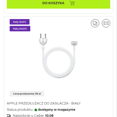
o
DO KOSZYKA
o
k
P
r
Raty 12x0%
o
PORÓWNA
EMAI
8
Raty 20x0%
G
B
R
A
M
M
a
c
B
o
o
k
P
Cena producenta: 119 zł
r
APPLE PRZEDŁUŻACZ DO ZASILACZA - BIAŁY
o
1
Status produktu:
dostępny w magazynie
6
Najszybciej u Ciebie:
10.08