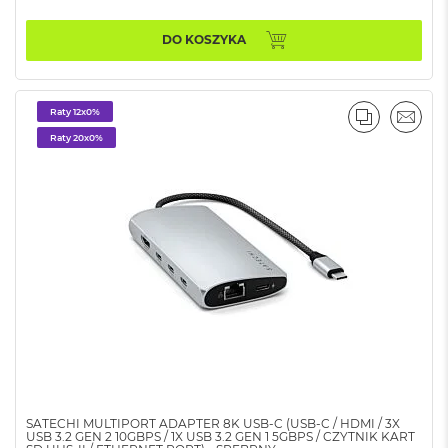
B
DO KOSZYKA
M
a
c
B
Raty 12x0%
o
PORÓWNA
EMAI
o
Raty 20x0%
k
N
e
o
5
1
2
G
B
M
a
c
B
o
SATECHI MULTIPORT ADAPTER 8K USB-C (USB-C / HDMI / 3X
o
USB 3.2 GEN 2 10GBPS / 1X USB 3.2 GEN 1 5GBPS / CZYTNIK KART
k