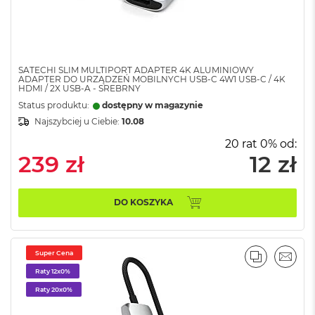
A
i
r
M
4
SATECHI SLIM MULTIPORT ADAPTER 4K ALUMINIOWY
ADAPTER DO URZĄDZEŃ MOBILNYCH USB-C 4W1 USB-C / 4K
M
HDMI / 2X USB-A - SREBRNY
a
c
Status produktu:
dostępny w magazynie
B
Najszybciej u Ciebie:
10.08
o
20 rat 0% od:
o
k
239 zł
12 zł
A
i
r
DO KOSZYKA
M
3
M
Super Cena
a
PORÓWNA
EMAI
c
Raty 12x0%
B
Raty 20x0%
o
o