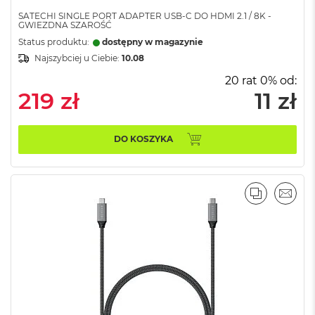
r
SATECHI SINGLE PORT ADAPTER USB-C DO HDMI 2.1 / 8K -
G
GWIEZDNA SZAROŚĆ
w
Status produktu:
dostępny w magazynie
i
e
Najszybciej u Ciebie:
10.08
z
20 rat 0% od:
d
219 zł
11 zł
n
a
s
z
DO KOSZYKA
a
r
o
ś
ć
PORÓWNA
EMAI
M
a
c
B
o
o
k
A