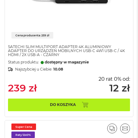
M
a
c
B
o
o
Cena producenta: 259 zł
k
A
SATECHI SLIM MULTIPORT ADAPTER 4K ALUMINIOWY
i
ADAPTER DO URZĄDZEŃ MOBILNYCH USB-C 4W1 USB-C / 4K
HDMI / 2X USB-A - CZARNY
r
2
Status produktu:
dostępny w magazynie
4
Najszybciej u Ciebie:
10.08
G
B
20 rat 0% od:
R
239 zł
12 zł
A
M
DO KOSZYKA
M
a
c
B
Super Cena
o
PORÓWNA
EMAI
o
Raty 12x0%