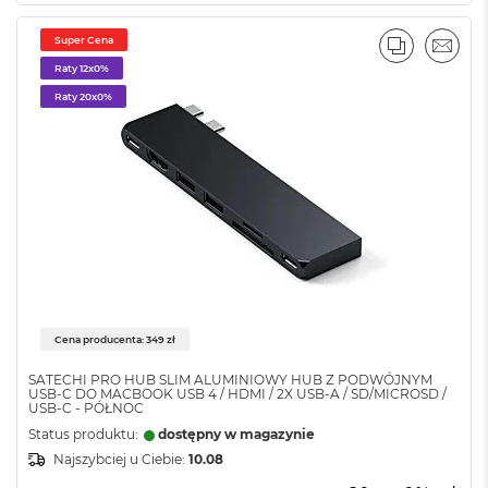
o
k
Super Cena
P
PORÓWNA
EMAI
r
Raty 12x0%
o
Raty 20x0%
1
4
M
a
c
B
o
o
k
P
r
Cena producenta: 349 zł
o
1
SATECHI PRO HUB SLIM ALUMINIOWY HUB Z PODWÓJNYM
6
USB-C DO MACBOOK USB 4 / HDMI / 2X USB-A / SD/MICROSD /
USB-C - PÓŁNOC
W
Status produktu:
dostępny w magazynie
e
Najszybciej u Ciebie:
10.08
d