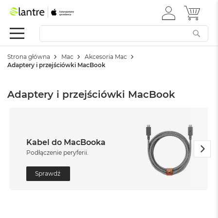
ZALOGUJ
MÓJ 
Apple
SIĘ
Festiwal
Mac
Strona główna
Mac
Akcesoria Mac
M
Adaptery i przejściówki MacBook
a
c
B
Adaptery i przejściówki MacBook
o
o
k
N
e
o
Kabel do MacBooka
Podłączenie peryferii.
W
e
Sprawdź
d
ł
u
g
k