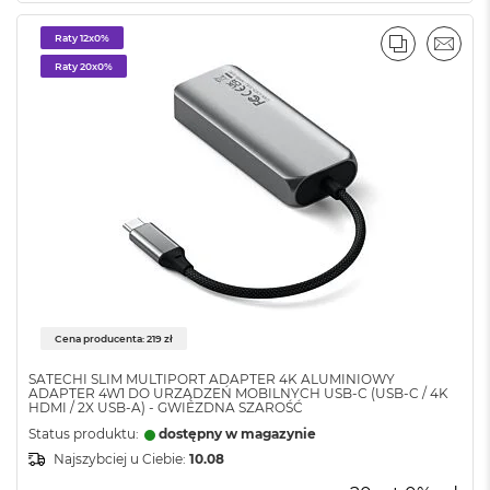
o
k
Raty 12x0%
PORÓWNA
EMAI
A
Raty 20x0%
i
r
1
5
W
e
d
ł
u
g
k
o
l
Cena producenta: 219 zł
o
r
SATECHI SLIM MULTIPORT ADAPTER 4K ALUMINIOWY
u
ADAPTER 4W1 DO URZĄDZEŃ MOBILNYCH USB-C (USB-C / 4K
HDMI / 2X USB-A) - GWIEZDNA SZAROŚĆ
M
Status produktu:
dostępny w magazynie
a
Najszybciej u Ciebie:
10.08
c