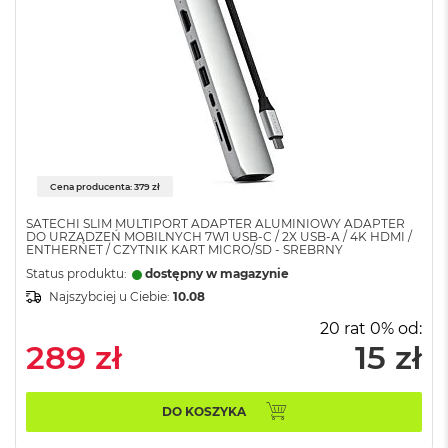
k
A
i
r
M
2
M
a
c
Cena producenta: 379 zł
B
o
SATECHI SLIM MULTIPORT ADAPTER ALUMINIOWY ADAPTER
o
DO URZĄDZEŃ MOBILNYCH 7W1 USB-C / 2X USB-A / 4K HDMI /
k
ENTHERNET / CZYTNIK KART MICRO/SD - SREBRNY
A
Status produktu:
dostępny w magazynie
i
Najszybciej u Ciebie:
10.08
r
1
20 rat 0% od:
3
289 zł
15 zł
M
a
c
DO KOSZYKA
B
o