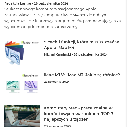
Redakcja Lantre
-
28 października 2024
o
Szukasz nowego komputera stacjonarnego Apple i
o
k
zastanawiasz się, czy komputer iMac M4 będzie dobrym
A
wyborem? Oto 7 kluczowych argumentów przemawiających za
i
wyborem tego komputera. Zapraszamy!
r
P
ó
9 cech i funkcji, które musisz znać w
ł
Apple iMac M4!
n
Michał Kamiński
-
28 października 2024
o
c
M
iMac M1 Vs iMac M3. Jakie są różnice?
a
c
22 stycznia 2024
B
o
o
k
A
Komputery Mac - praca zdalna w
i
komfortowych warunkach. TOP 7
r
najlepszych urządzeń
S
28 września 2022