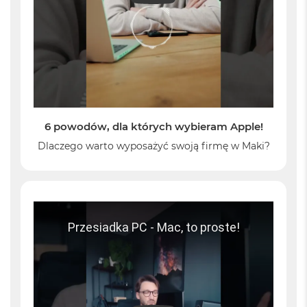
o
k
A
i
r
1
5
W
e
6 powodów, dla których wybieram Apple!
d
Dlaczego warto wyposażyć swoją firmę w Maki?
ł
u
g
k
o
l
o
r
u
M
a
c