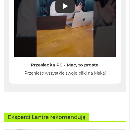
B
o
PLAY
o
k
A
i
r
B
ł
ę
k
i
t
Przesiadka PC - Mac, to proste!
n
Przenieść wszystkie swoje pliki na Maka!
y
M
a
c
B
o
o
Eksperci Lantre rekomendują
k
A
i