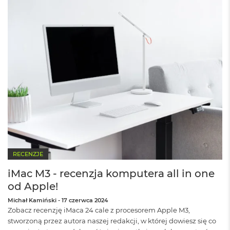
r
G
w
i
e
z
d
n
a
s
z
a
r
o
ś
ć
RECENZJE
M
a
iMac M3 - recenzja komputera all in one
c
od Apple!
B
o
Michał Kamiński
-
17 czerwca 2024
o
Zobacz recenzję iMaca 24 cale z procesorem Apple M3,
k
stworzoną przez autora naszej redakcji, w której dowiesz się co
A