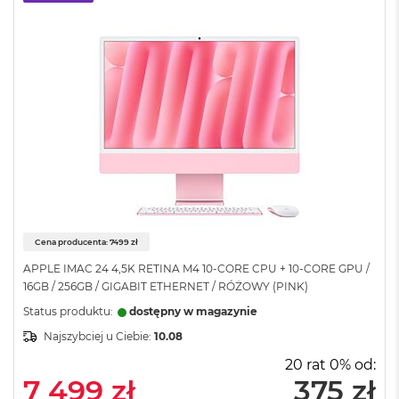
n
o
ś
c
i
d
y
s
k
u
M
a
c
B
Cena producenta: 7499 zł
o
o
APPLE IMAC 24 4,5K RETINA M4 10-CORE CPU + 10-CORE GPU /
k
16GB / 256GB / GIGABIT ETHERNET / RÓŻOWY (PINK)
N
e
Status produktu:
dostępny w magazynie
o
Najszybciej u Ciebie:
10.08
2
5
20 rat 0% od:
6
7 499 zł
375 zł
G