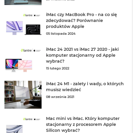
r
e
b
iMac czy MacBook Pro - na co się
r
zdecydować? Porównanie
n
produktów Apple
y
05 listopada 2024
M
a
iMac 24 2021 vs iMac 27 2020 - jaki
c
B
komputer stacjonarny od Apple
o
wybrać?
o
15 lutego 2022
k
A
i
iMac 24 M1 - zalety i wady, o których
r
musisz wiedzieć
Z
ł
08 września 2021
o
t
y
Mac mini vs iMac. Który komputer
stacjonarny z procesorem Apple
W
e
Silicon wybrać?