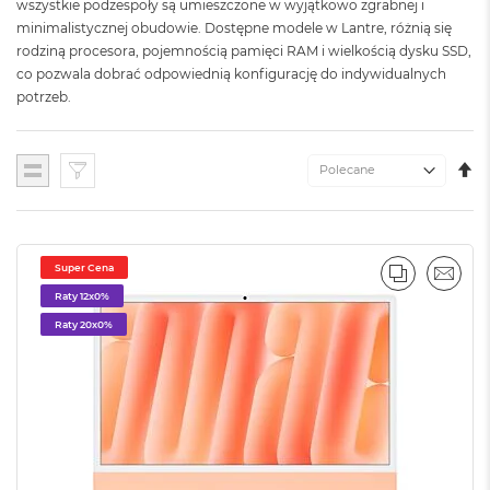
o
wszystkie podzespoły są umieszczone w wyjątkowo zgrabnej i
l
minimalistycznej obudowie. Dostępne modele w Lantre, różnią się
o
rodziną procesora, pojemnością pamięci RAM i wielkością dysku SSD,
r
co pozwala dobrać odpowiednią konfigurację do indywidualnych
u
potrzeb.
M
a
c
U
Lista
B
K
o
M
o
k
N
Super Cena
PORÓWNA
EMAI
e
Raty 12x0%
o
C
Raty 20x0%
y
t
r
u
s
o
w
o