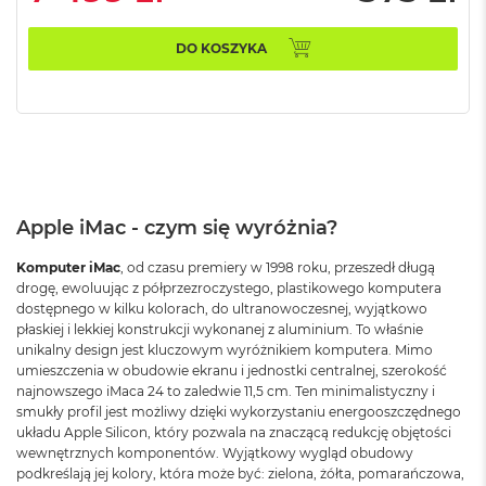
B
DO KOSZYKA
M
a
c
B
o
o
k
N
e
Apple iMac - czym się wyróżnia?
o
5
1
Komputer iMac
, od czasu premiery w 1998 roku, przeszedł długą
2
drogę, ewoluując z półprzezroczystego, plastikowego komputera
G
dostępnego w kilku kolorach, do ultranowoczesnej, wyjątkowo
B
płaskiej i lekkiej konstrukcji wykonanej z aluminium. To właśnie
unikalny design jest kluczowym wyróżnikiem komputera. Mimo
M
umieszczenia w obudowie ekranu i jednostki centralnej, szerokość
a
najnowszego iMaca 24 to zaledwie 11,5 cm. Ten minimalistyczny i
c
smukły profil jest możliwy dzięki wykorzystaniu energooszczędnego
B
układu Apple Silicon, który pozwala na znaczącą redukcję objętości
o
wewnętrznych komponentów. Wyjątkowy wygląd obudowy
o
podkreślają jej kolory, która może być: zielona, żółta, pomarańczowa,
k