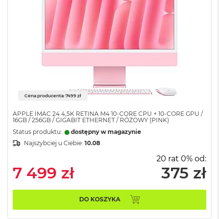
ó
ż
M
a
c
B
o
o
k
N
Cena producenta: 7499 zł
e
o
APPLE IMAC 24 4,5K RETINA M4 10-CORE CPU + 10-CORE GPU /
16GB / 256GB / GIGABIT ETHERNET / RÓŻOWY (PINK)
I
n
Status produktu:
dostępny w magazynie
d
Najszybciej u Ciebie:
10.08
y
g
20 rat 0% od:
o
7 499 zł
375 zł
M
a
DO KOSZYKA
c
B