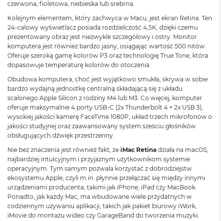
czerwona, fioletowa, niebieska lub srebrna.
A
i
Kolejnym elementem, który zachwyca w Macu, jest ekran Retina. Ten
r
24-calowy wyświetlacz posiada rozdzielczość 4,5K, dzięki czemu
prezentowany obraz jest niezwykle szczegółowy i ostry. Monitor
M
komputera jest również bardzo jasny, osiągając wartość 500 nitów.
a
Oferuje szeroką gamę kolorów P3 oraz technologię True Tone, która
c
dopasowuje temperaturę kolorów do otoczenia.
B
o
Obudowa komputera, choć jest wyjątkowo smukła, skrywa w sobie
o
bardzo wydajną jednostkę centralną składającą się z układu
k
scalonego Apple Silicon z rodziny M4 lub M3. Co więcej, komputer
A
oferuje maksymalnie 4 porty USB-C (2x Thunderbolt 4 + 2x USB 3),
i
wysokiej jakości kamerę FaceTime 1080P, układ trzech mikrofonów o
r
jakości studyjnej oraz zaawansowany system sześciu głośników
M
obsługujących dźwięk przestrzenny.
5
Nie bez znaczenia jest również fakt, że
iMac Retina
działa na macOS,
najbardziej intuicyjnym i przyjaznym użytkownikom systemie
M
operacyjnym. Tym samym pozwala korzystać z dobrodziejstw
a
c
ekosystemu Apple, czyli m.in. płynnie przełączać się między innymi
B
urządzeniami producenta, takimi jak iPhone, iPad czy MacBook.
o
Ponadto, jak każdy Mac, ma wbudowane wiele przydatnych w
o
codziennym używaniu aplikacji, takich jak pakiet biurowy iWork,
k
iMovie do montażu wideo czy GarageBand do tworzenia muzyki.