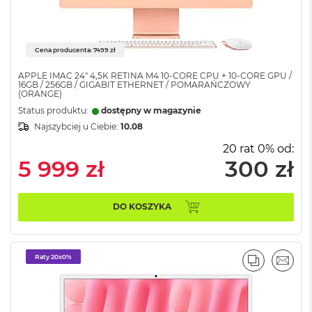
ż
ó
ł
t
Cena producenta: 7499 zł
y
APPLE IMAC 24" 4,5K RETINA M4 10-CORE CPU + 10-CORE GPU /
M
16GB / 256GB / GIGABIT ETHERNET / POMARAŃCZOWY
(ORANGE)
a
c
Status produktu:
dostępny w magazynie
B
Najszybciej u Ciebie:
10.08
o
o
20 rat 0% od:
k
5 999 zł
300 zł
N
e
o
DO KOSZYKA
S
u
b
t
Raty 20x0%
e
PORÓWNA
EMAI
l
n
y
R