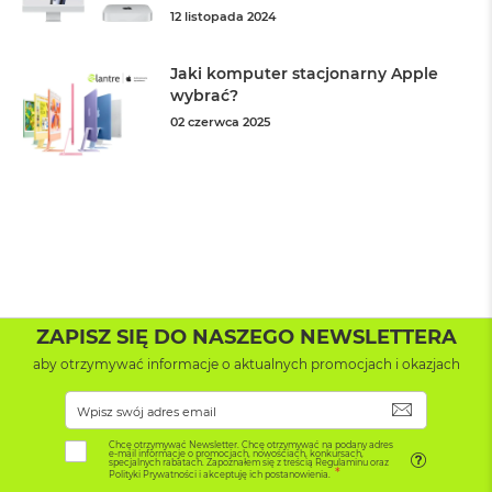
d
12 listopada 2024
ł
u
g
Jaki komputer stacjonarny Apple
p
wybrać?
a
02 czerwca 2025
m
i
ę
c
i
R
A
M
M
a
ZAPISZ SIĘ DO NASZEGO NEWSLETTERA
c
aby otrzymywać informacje o aktualnych promocjach i okazjach
B
o
o
SUBSKRYB
k
A
Chcę otrzymywać Newsletter. Chcę otrzymywać na podany adres
e-mail informacje o promocjach, nowościach, konkursach,
i
specjalnych rabatach. Zapoznałem się z treścią Regulaminu oraz
Polityki Prywatności i akceptuję ich postanowienia.
r