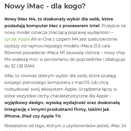
r
Nowy iMac - dla kogo?
G
w
i
Nowy iMac M4, to doskonały wybór dla osób, które
e
posiadają komputer Mac z procesorem Intel
. Przejście na
z
nowy model oznacza znaczącą poprawę wydajności –
d
sprzęt Apple
All-in-One z czipem M4 jest sześciokrotnie
n
a
szybszy od najmocniejszego modelu iMaca 21,5 cala.
s
Również posiadacze iMaca M1 zauważą różnicę – nowy chip
z
M4 większą moc w porównaniu do poprzednika i obsługuje
a
r
do 32 GB RAM.
o
iMac to również dobrym wybór dla osób, które szukają
ś
ć
swojego pierwszego komputera z macOS lub chcą
rozbudować swój ekosystem Apple. Urządzenie łączy w
M
sobie wszystkie cechy charakterystyczne dla Apple –
a
wyjątkowy design, wysoką wydajność oraz doskonałą
c
B
integrację z innymi produktami firmy, takimi jak
o
iPhone, iPad czy Apple TV.
o
k
Niezależnie od tego, którym z użytkowników jesteś, iMac 24
A