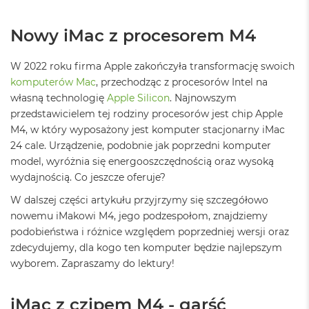
ż
ó
Nowy iMac z procesorem M4
ł
t
y
W 2022 roku firma Apple zakończyła transformację swoich
komputerów Mac
, przechodząc z procesorów Intel na
M
a
własną technologię
Apple Silicon
. Najnowszym
c
przedstawicielem tej rodziny procesorów jest chip Apple
B
M4, w który wyposażony jest komputer stacjonarny iMac
o
o
24 cale. Urządzenie, podobnie jak poprzedni komputer
k
model, wyróżnia się energooszczędnością oraz wysoką
N
wydajnością. Co jeszcze oferuje?
e
o
W dalszej części artykułu przyjrzymy się szczegółowo
S
nowemu iMakowi M4, jego podzespołom, znajdziemy
u
podobieństwa i różnice względem poprzedniej wersji oraz
b
t
zdecydujemy, dla kogo ten komputer będzie najlepszym
e
wyborem. Zapraszamy do lektury!
l
n
y
iMac z czipem M4 - garść
R