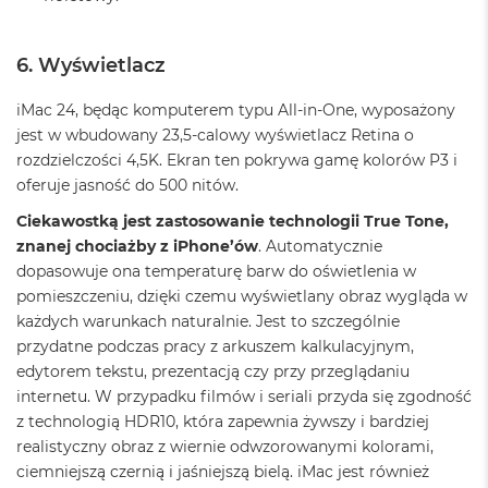
A
i
r
6. Wyświetlacz
M
iMac 24, będąc komputerem typu All-in-One, wyposażony
a
jest w wbudowany 23,5-calowy wyświetlacz Retina o
c
B
rozdzielczości 4,5K. Ekran ten pokrywa gamę kolorów P3 i
o
oferuje jasność do 500 nitów.
o
k
Ciekawostką jest zastosowanie technologii True Tone,
A
znanej chociażby z iPhone’ów
. Automatycznie
i
dopasowuje ona temperaturę barw do oświetlenia w
r
M
pomieszczeniu, dzięki czemu wyświetlany obraz wygląda w
5
każdych warunkach naturalnie. Jest to szczególnie
przydatne podczas pracy z arkuszem kalkulacyjnym,
M
edytorem tekstu, prezentacją czy przy przeglądaniu
a
c
internetu. W przypadku filmów i seriali przyda się zgodność
B
z technologią HDR10, która zapewnia żywszy i bardziej
o
realistyczny obraz z wiernie odwzorowanymi kolorami,
o
ciemniejszą czernią i jaśniejszą bielą. iMac jest również
k