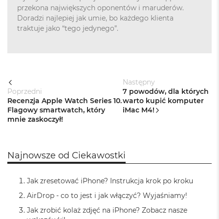
przekona największych oponentów i maruderów.
M
a
Doradzi najlepiej jak umie, bo każdego klienta
c
traktuje jako “tego jedynego”.
B
o
o
k
A
i
Następny
r
Poprzedni
7 powodów, dla których
2
Recenzja Apple Watch Series 10.
warto kupić komputer
4
Flagowy smartwatch, który
iMac M4!
G
mnie zaskoczył!
B
R
A
M
Najnowsze od Ciekawostki
M
a
Jak zresetować iPhone? Instrukcja krok po kroku
c
B
AirDrop - co to jest i jak włączyć? Wyjaśniamy!
o
Jak zrobić kolaż zdjęć na iPhone? Zobacz nasze
o