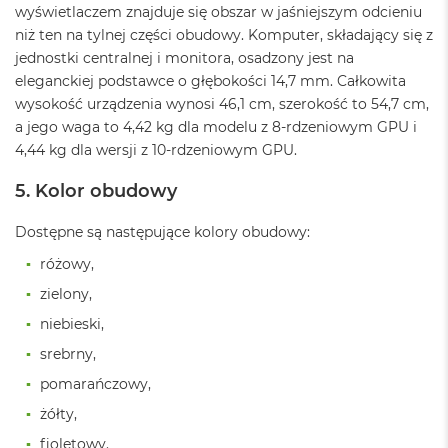
B
wyświetlaczem znajduje się obszar w jaśniejszym odcieniu
niż ten na tylnej części obudowy. Komputer, składający się z
M
jednostki centralnej i monitora, osadzony jest na
a
eleganckiej podstawce o głębokości 14,7 mm. Całkowita
c
B
wysokość urządzenia wynosi 46,1 cm, szerokość to 54,7 cm,
o
a jego waga to 4,42 kg dla modelu z 8-rdzeniowym GPU i
o
4,44 kg dla wersji z 10-rdzeniowym GPU.
k
N
5. Kolor obudowy
e
o
5
Dostępne są następujące kolory obudowy:
1
różowy,
2
G
zielony,
B
niebieski,
M
srebrny,
a
c
pomarańczowy,
B
o
żółty,
o
fioletowy.
k