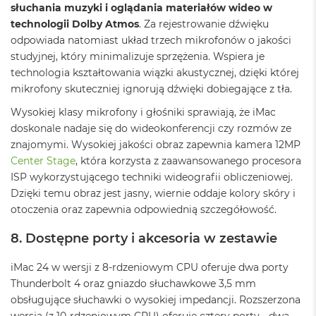
k
słuchania muzyki i oglądania materiałów wideo w
A
technologii Dolby Atmos
. Za rejestrowanie dźwięku
i
odpowiada natomiast układ trzech mikrofonów o jakości
r
studyjnej, który minimalizuje sprzężenia. Wspiera je
M
2
technologia kształtowania wiązki akustycznej, dzięki której
mikrofony skuteczniej ignorują dźwięki dobiegające z tła.
M
a
Wysokiej klasy mikrofony i głośniki sprawiają, że iMac
c
doskonale nadaje się do wideokonferencji czy rozmów ze
B
znajomymi. Wysokiej jakości obraz zapewnia kamera 12MP
o
Center Stage
, która korzysta z zaawansowanego procesora
o
k
ISP wykorzystującego techniki wideografii obliczeniowej.
A
Dzięki temu obraz jest jasny, wiernie oddaje kolory skóry i
i
otoczenia oraz zapewnia odpowiednią szczegółowość.
r
1
8. Dostępne porty i akcesoria w zestawie
3
M
iMac 24 w wersji z 8-rdzeniowym CPU oferuje dwa porty
a
Thunderbolt 4 oraz gniazdo słuchawkowe 3,5 mm
c
obsługujące słuchawki o wysokiej impedancji. Rozszerzona
B
o
wersja (z 10-rdzeniowym CPU) oferuje cztery porty - dwa