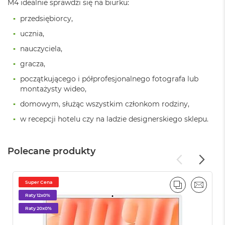
M4 idealnie sprawdzi się na biurku:
i
r
przedsiębiorcy,
K
s
ucznia,
i
nauczyciela,
ę
ż
gracza,
y
c
początkującego i półprofesjonalnego fotografa lub
o
montażysty wideo,
w
domowym, służąc wszystkim członkom rodziny,
a
P
w recepcji hotelu czy na ladzie designerskiego sklepu.
o
ś
w
Polecane produkty
i
a
t
a
Super Cena
PORÓWNAJ
EMAIL
Raty 12x0%
M
a
Raty 20x0%
c
B