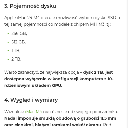
n
3. Pojemność dysku
o
ś
c
Apple iMac 24 M4 oferuje możliwość wyboru dysku SSD o
i
tej samej pojemności co modele z chipem M1 i M3, tj.:
d
y
256 GB,
s
512 GB,
k
u
1 TB,
M
2 TB.
a
c
Warto zaznaczyć, że największa opcja –
dysk 2 TB, jest
B
dostępna wyłącznie w konfiguracji komputera z 10-
o
o
rdzeniowym układem GPU.
k
N
4. Wygląd i wymiary
e
o
2
Wizualnie
iMac M4
nie różni się od swojego poprzednika.
5
Nadal imponuje smukłą obudową o grubości 11,5 mm
6
oraz cienkimi, białymi ramkami wokół ekranu
. Pod
G