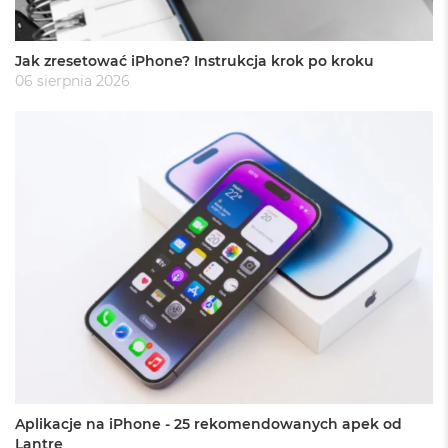
o
k
P
Jak zresetować iPhone? Instrukcja krok po kroku
r
06 sierpnia 2026
o
1
4
M
a
c
B
o
o
k
P
r
o
1
6
W
e
Aplikacje na iPhone - 25 rekomendowanych apek od
d
Lantre