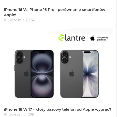
G
B
iPhone 16 Vs iPhone 16 Pro - porównanie smartfonów
R
Apple!
A
M
18 września 2024
M
a
c
B
o
o
k
P
r
o
3
2
G
B
R
A
M
iPhone 16 Vs 17 - który bazowy telefon od Apple wybrać?
19 września 2025
M