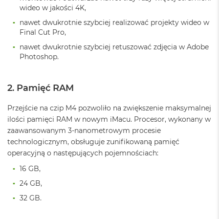
o
wideo w jakości 4K,
o
k
nawet dwukrotnie szybciej realizować projekty wideo w
N
Final Cut Pro,
e
o
nawet dwukrotnie szybciej retuszować zdjęcia w Adobe
S
Photoshop.
r
e
b
2. Pamięć RAM
r
n
y
Przejście na czip M4 pozwoliło na zwiększenie maksymalnej
ilości pamięci RAM w nowym iMacu. Procesor, wykonany w
W
zaawansowanym 3-nanometrowym procesie
e
technologicznym, obsługuje zunifikowaną pamięć
d
ł
operacyjną o następujących pojemnościach:
u
16 GB,
g
p
24 GB,
o
j
32 GB.
e
m