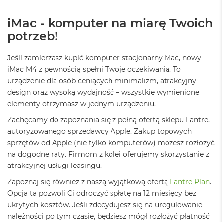
r
e
b
iMac - komputer na miarę Twoich
r
potrzeb!
n
y
Jeśli zamierzasz kupić komputer stacjonarny Mac, nowy
M
iMac M4 z pewnością spełni Twoje oczekiwania. To
a
urządzenie dla osób ceniących minimalizm, atrakcyjny
c
B
design oraz wysoką wydajność – wszystkie wymienione
o
elementy otrzymasz w jednym urządzeniu.
o
k
Zachęcamy do zapoznania się z pełną ofertą sklepu Lantre,
A
autoryzowanego sprzedawcy Apple. Zakup topowych
i
sprzętów od Apple (nie tylko komputerów) możesz rozłożyć
r
Z
na dogodne raty. Firmom z kolei oferujemy skorzystanie z
ł
atrakcyjnej usługi leasingu.
o
t
Zapoznaj się również z naszą wyjątkową ofertą
Lantre Plan
.
y
Opcja ta pozwoli Ci odroczyć spłatę na 12 miesięcy bez
ukrytych kosztów. Jeśli zdecydujesz się na uregulowanie
W
należności po tym czasie, będziesz mógł rozłożyć płatność
e