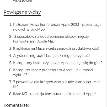
wskazówki!
k
A
i
Powiązane wpisy
r
3
2
Październikowa konferencja Apple 2023 - prezentacja
G
nowych produktów!
B
R
13 sposobów na udostępnianie plików między
A
komputerami Apple Mac
M
9 aplikacji na Maca zwiększających produktywność!
W
Asystent migracji Mac - jak z niego korzystać?
e
d
Komputery Mac - czy sprzęt Apple nadaje się do gier?
ł
Komputer Mac z procesorem Apple - jaki model
u
g
wybrać?
p
7 powodów, dla których warto kupić komputer iMac
o
M4!
j
e
iMac M3 - recenzja komputera all in one od Apple!
m
n
Komentarze:
o