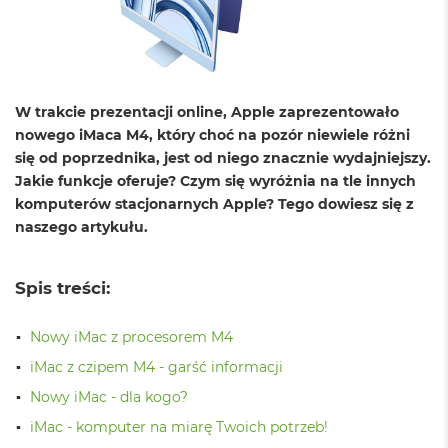
o
l
o
r
u
W trakcie prezentacji online, Apple zaprezentowało
M
a
nowego iMaca M4, który choć na pozór niewiele różni
c
się od poprzednika, jest od niego znacznie wydajniejszy.
B
Jakie funkcje oferuje? Czym się wyróżnia na tle innych
o
komputerów stacjonarnych Apple? Tego dowiesz się z
o
k
naszego artykułu.
N
e
o
Spis treści:
C
y
t
Nowy iMac z procesorem M4
r
iMac z czipem M4 - garść informacji
u
s
Nowy iMac - dla kogo?
o
w
iMac - komputer na miarę Twoich potrzeb!
o