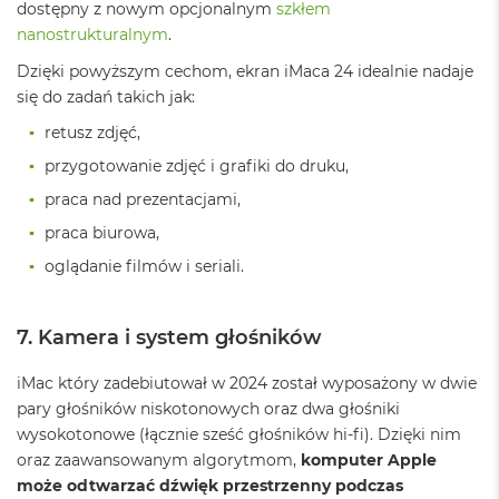
A
dostępny z nowym opcjonalnym
szkłem
i
nanostrukturalnym
.
r
M
Dzięki powyższym cechom, ekran iMaca 24 idealnie nadaje
4
się do zadań takich jak:
M
retusz zdjęć,
a
przygotowanie zdjęć i grafiki do druku,
c
B
praca nad prezentacjami,
o
o
praca biurowa,
k
oglądanie filmów i seriali.
A
i
r
M
7. Kamera i system głośników
3
iMac który zadebiutował w 2024 został wyposażony w dwie
M
pary głośników niskotonowych oraz dwa głośniki
a
c
wysokotonowe (łącznie sześć głośników hi-fi). Dzięki nim
B
oraz zaawansowanym algorytmom,
komputer Apple
o
może odtwarzać dźwięk przestrzenny podczas
o