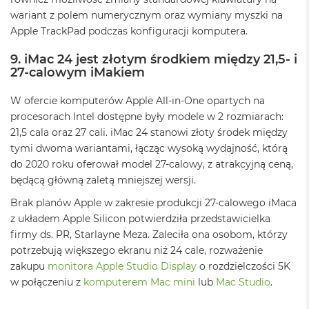
B
wariant z polem numerycznym oraz wymiany myszki na
o
o
Apple TrackPad podczas konfiguracji komputera.
k
A
9. iMac 24 jest złotym środkiem między 21,5- i
i
27-calowym iMakiem
r
B
W ofercie komputerów Apple All-in-One opartych na
ł
ę
procesorach Intel dostępne były modele w 2 rozmiarach:
k
21,5 cala oraz 27 cali. iMac 24 stanowi złoty środek między
i
tymi dwoma wariantami, łącząc wysoką wydajność, którą
t
do 2020 roku oferował model 27-calowy, z atrakcyjną ceną,
n
y
będącą główną zaletą mniejszej wersji.
Brak planów Apple w zakresie produkcji 27-calowego iMaca
M
a
z układem Apple Silicon potwierdziła przedstawicielka
c
firmy ds. PR, Starlayne Meza. Zaleciła ona osobom, którzy
B
potrzebują większego ekranu niż 24 cale, rozważenie
o
o
zakupu
monitora Apple Studio Display
o rozdzielczości 5K
k
w połączeniu z
komputerem Mac mini
lub
Mac Studio
.
A
i