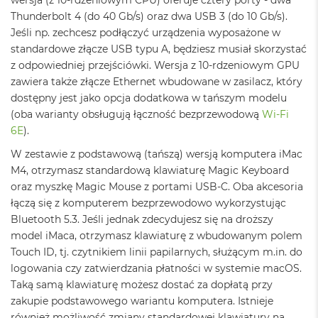
o
Thunderbolt 4 (do 40 Gb/s) oraz dwa USB 3 (do 10 Gb/s).
k
Jeśli np. zechcesz podłączyć urządzenia wyposażone w
A
standardowe złącze USB typu A, będziesz musiał skorzystać
i
r
z odpowiedniej przejściówki. Wersja z 10-rdzeniowym GPU
1
zawiera także złącze Ethernet wbudowane w zasilacz, który
5
dostępny jest jako opcja dodatkowa w tańszym modelu
(oba warianty obsługują łączność bezprzewodową
Wi-Fi
W
e
6E
).
d
ł
W zestawie z podstawową (tańszą) wersją komputera iMac
u
M4, otrzymasz standardową klawiaturę Magic Keyboard
g
oraz myszkę Magic Mouse z portami USB-C. Oba akcesoria
k
łączą się z komputerem bezprzewodowo wykorzystując
o
l
Bluetooth 5.3. Jeśli jednak zdecydujesz się na droższy
o
model iMaca, otrzymasz klawiaturę z wbudowanym polem
r
Touch ID, tj. czytnikiem linii papilarnych, służącym m.in. do
u
logowania czy zatwierdzania płatności w systemie macOS.
M
Taką samą klawiaturę możesz dostać za dopłatą przy
a
zakupie podstawowego wariantu komputera. Istnieje
c
również możliwość zmiany standardowej klawiatury na