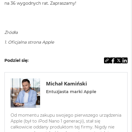
d
na 36 wygodnych rat. Zapraszamy!
ł
u
g
p
a
Źródła
m
i
1. Oficjalna strona Apple
ę
c
i
Podziel się:
R
A
M
M
Michał Kamiński
a
Entuzjasta marki Apple
c
B
o
o
k
Od momentu zakupu swojego pierwszego urządzenia
A
Apple (był to iPod Nano 1 generacji), stał się
i
całkowicie oddany produktom tej firmy. Nigdy nie
r