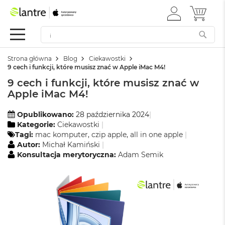
ZALOGUJ
MÓJ 
Apple
SIĘ
Festiwal
Mac
Strona główna
Blog
Ciekawostki
M
9 cech i funkcji, które musisz znać w Apple iMac M4!
a
9 cech i funkcji, które musisz znać w
c
B
Apple iMac M4!
o
o
Opublikowano:
28 października 2024
k
Kategorie:
Ciekawostki
N
Tagi:
mac komputer
,
czip apple
,
all in one apple
e
Autor:
Michał Kamiński
o
Konsultacja merytoryczna:
Adam Semik
W
e
d
ł
u
g
k