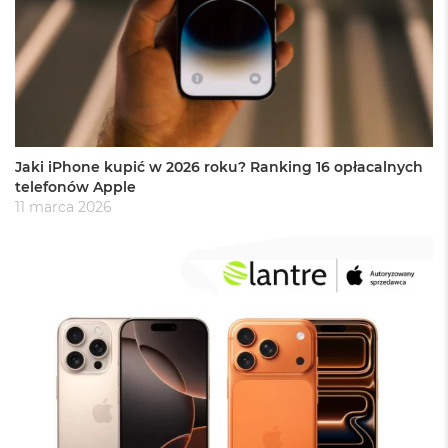
n
y
W
e
d
ł
u
g
Jaki iPhone kupić w 2026 roku? Ranking 16 opłacalnych
p
telefonów Apple
a
11 marca 2026
m
i
ę
c
i
R
A
M
M
a
c
B