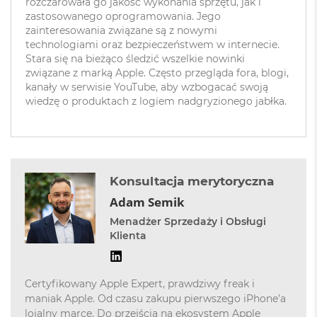
rozczarowała go jakość wykonania sprzętu, jak i
8
zastosowanego oprogramowania. Jego
G
zainteresowania związane są z nowymi
B
technologiami oraz bezpieczeństwem w internecie.
R
Stara się na bieżąco śledzić wszelkie nowinki
A
M
związane z marką Apple. Często przegląda fora, blogi,
kanały w serwisie YouTube, aby wzbogacać swoją
M
wiedzę o produktach z logiem nadgryzionego jabłka.
a
c
B
o
o
k
Konsultacja merytoryczna
A
Adam Semik
i
r
Menadżer Sprzedaży i Obsługi
1
Klienta
6
G
B
R
Certyfikowany Apple Expert, prawdziwy freak i
A
maniak Apple. Od czasu zakupu pierwszego iPhone’a
M
lojalny marce. Do przejścia na ekosystem Apple