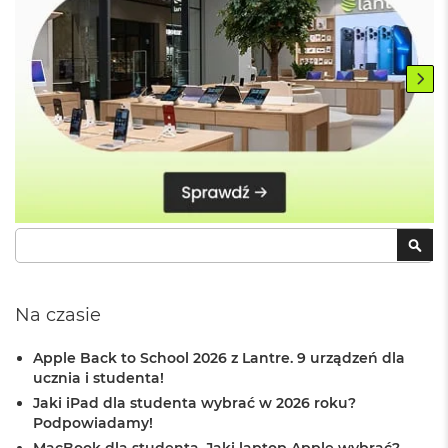
M
a
c
B
o
o
k
A
i
r
5
1
2
Szukaj
SZU
G
B
M
Na czasie
a
c
Apple Back to School 2026 z Lantre. 9 urządzeń dla
B
o
ucznia i studenta!
o
Jaki iPad dla studenta wybrać w 2026 roku?
k
Podpowiadamy!
A
MacBook dla studenta. Jaki laptop Apple wybrać?