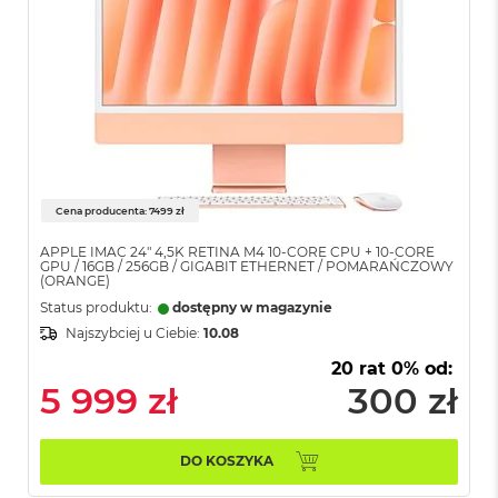
o
o
k
A
i
r
P
ó
ł
n
Cena producenta: 7499 zł
o
c
APPLE IMAC 24" 4,5K RETINA M4 10-CORE CPU + 10-CORE
GPU / 16GB / 256GB / GIGABIT ETHERNET / POMARAŃCZOWY
M
(ORANGE)
a
Status produktu:
dostępny w magazynie
c
Najszybciej u Ciebie:
10.08
B
o
20 rat 0% od:
o
5 999 zł
300 zł
k
A
i
r
DO KOSZYKA
S