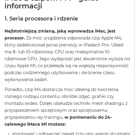
informacji
ó
ż
1. Seria procesora i rdzenie
M
a
Najistotniejszą zmianą, jaką wprowadza iMac, jest
c
B
procesor.
Za moc urządzenia odpowiada czip Apple M4,
o
który zadebiutował poraz pierwszy w iPadach Pro. Układ
o
ma 8- lub 10-rdzeniowy CPU oraz maksymalnie 10-
k
rdzeniowe GPU. Jego wydajność jest dwukrotnie wyższa niż
N
e
czipu Apple M1, co przekłada się na większą responsywność
o
podczas codziennego użytkowania i skrócenie czasu
I
wykonywania zadań.
n
d
Ponadto, czip M4 dostarcza moc idealną do tworzenia
y
różnego rodzaju contentu: obróbki zdjęć, grafiki czy
g
o
montażu wideo. Dzięki obsłudze techniki mesh shadingu z
przyspieszeniem sprzętowym oraz sprzętowemu
M
przyspieszeniu ray tracingu,
w porównaniu do 24-
a
calowego iMaca M1 możesz:
c
B
montować i odtwarzać nawet trzy razy więcej strumieni