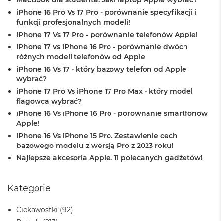
i
r
iPhone 16 Pro Vs 17 Pro - porównanie specyfikacji i
1
funkcji profesjonalnych modeli!
T
iPhone 17 Vs 17 Pro - porównanie telefonów Apple!
B
iPhone 17 vs iPhone 16 Pro - porównanie dwóch
M
różnych modeli telefonów od Apple
a
iPhone 16 Vs 17 - który bazowy telefon od Apple
c
wybrać?
B
o
iPhone 17 Pro Vs iPhone 17 Pro Max - który model
o
flagowca wybrać?
k
iPhone 16 Vs iPhone 16 Pro - porównanie smartfonów
A
Apple!
i
r
iPhone 16 Vs iPhone 15 Pro. Zestawienie cech
2
bazowego modelu z wersją Pro z 2023 roku!
T
Najlepsze akcesoria Apple. 11 polecanych gadżetów!
B
M
Kategorie
a
c
B
Ciekawostki
(92)
o