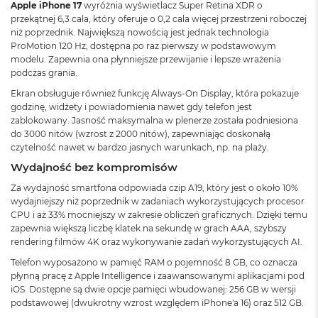
Apple iPhone 17
wyróżnia wyświetlacz Super Retina XDR o
M
przekątnej 6,3 cala, który oferuje o 0,2 cala więcej przestrzeni roboczej
a
niż poprzednik. Największą nowością jest jednak technologia
c
ProMotion 120 Hz, dostępna po raz pierwszy w podstawowym
B
modelu. Zapewnia ona płynniejsze przewijanie i lepsze wrażenia
o
podczas grania.
o
k
Ekran obsługuje również funkcję Always-On Display, która pokazuje
A
godzinę, widżety i powiadomienia nawet gdy telefon jest
i
zablokowany. Jasność maksymalna w plenerze została podniesiona
r
do 3000 nitów (wzrost z 2000 nitów), zapewniając doskonałą
2
czytelność nawet w bardzo jasnych warunkach, np. na plaży.
4
G
Wydajność bez kompromisów
B
Za wydajność smartfona odpowiada czip A19, który jest o około 10%
R
wydajniejszy niż poprzednik w zadaniach wykorzystujących procesor
A
CPU i aż 33% mocniejszy w zakresie obliczeń graficznych. Dzięki temu
M
zapewnia większą liczbę klatek na sekundę w grach AAA, szybszy
rendering filmów 4K oraz wykonywanie zadań wykorzystujących AI.
M
a
Telefon wyposażono w pamięć RAM o pojemność 8 GB, co oznacza
c
płynną pracę z Apple Intelligence i zaawansowanymi aplikacjami pod
B
iOS. Dostępne są dwie opcje pamięci wbudowanej: 256 GB w wersji
o
podstawowej (dwukrotny wzrost względem iPhone'a 16) oraz 512 GB.
o