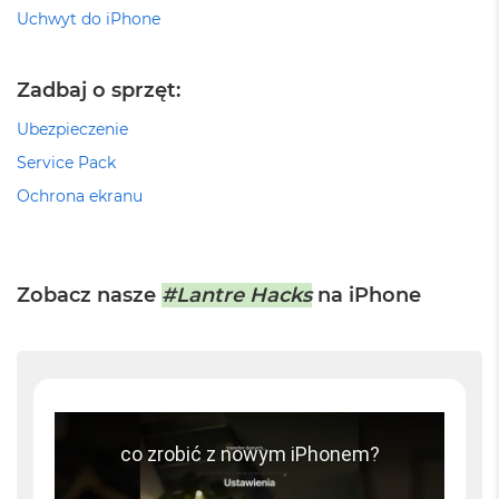
ś
Uchwyt do iPhone
c
i
d
Zadbaj o sprzęt:
y
s
Ubezpieczenie
k
u
Service Pack
M
Ochrona ekranu
a
c
B
o
o
Zobacz nasze
#Lantre Hacks
na iPhone
k
A
i
r
2
5
6
G
B