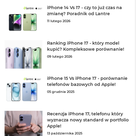
n
iPhone 14 Vs 17 - czy to już czas na
y
zmianę? Poradnik od Lantre
W
11 lutego 2026
e
d
ł
u
Ranking iPhone 17 - który model
g
kupić? Kompleksowe porównanie!
p
09 lutego 2026
a
m
i
ę
iPhone 15 Vs iPhone 17 - porównanie
c
telefonów bazowych od Apple!
i
R
05 grudnia 2025
A
M
Recenzja iPhone 17, telefonu który
M
a
wyznacza nowy standard w portfolio
c
Apple!
B
13 października 2025