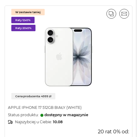
ż
ó
W zestawie taniej
ł
PORÓWNA
EMAI
t
Raty 12x0%
y
Raty 20x0%
M
a
c
B
o
o
k
N
e
o
S
Cena producenta: 4999 zł
u
b
APPLE IPHONE 17 512GB BIAŁY (WHITE)
t
e
Status produktu:
dostępny w magazynie
l
Najszybciej u Ciebie:
10.08
n
y
20 rat 0% od:
R