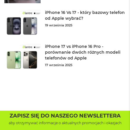
o
o
k
iPhone 16 Vs 17 - który bazowy telefon
P
od Apple wybrać?
r
19 września 2025
o
8
G
B
iPhone 17 vs iPhone 16 Pro -
R
porównanie dwóch różnych modeli
A
M
telefonów od Apple
17 września 2025
M
a
c
B
o
o
k
P
r
ZAPISZ SIĘ DO NASZEGO NEWSLETTERA
o
1
aby otrzymywać informacje o aktualnych promocjach i okazjach
6