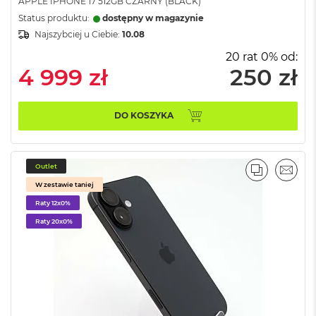
o
APPLE IPHONE 17 512GB CZARNY (BLACK)
o
Status produktu:
dostępny w magazynie
k
Najszybciej u Ciebie:
10.08
N
e
20 rat 0% od:
o
4 999 zł
250 zł
S
r
e
b
DO KOSZYKA
r
n
y
Outlet
PORÓWNA
EMAI
W
W zestawie taniej
e
Raty 12x0%
d
ł
Raty 20x0%
u
g
p
o
j
e
m