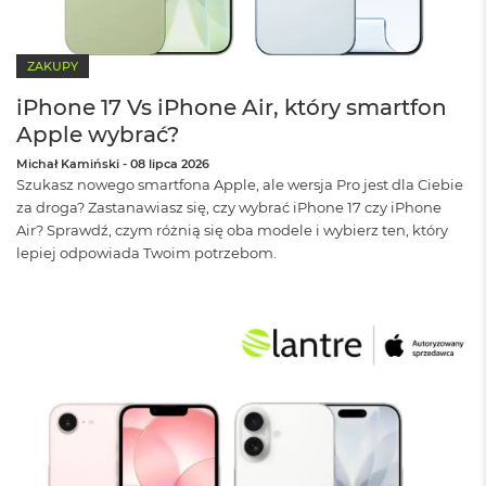
d
n
a
C
ZAKUPY
z
e
iPhone 17 Vs iPhone Air, który smartfon
r
Apple wybrać?
ń
Michał Kamiński
-
08 lipca 2026
M
Szukasz nowego smartfona Apple, ale wersja Pro jest dla Ciebie
a
za droga? Zastanawiasz się, czy wybrać iPhone 17 czy iPhone
c
Air? Sprawdź, czym różnią się oba modele i wybierz ten, który
B
lepiej odpowiada Twoim potrzebom.
o
o
k
P
r
o
G
w
i
e
z
d