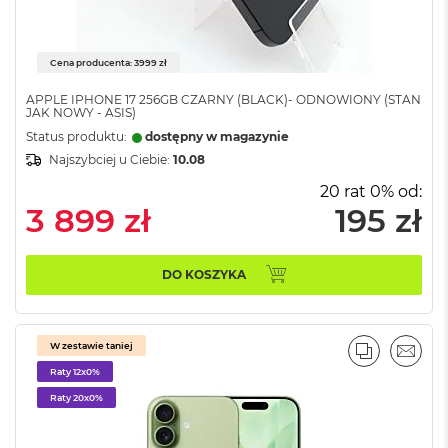
n
o
ś
c
Cena producenta: 3999 zł
i
d
APPLE IPHONE 17 256GB CZARNY (BLACK)- ODNOWIONY (STAN
JAK NOWY - ASIS)
y
s
Status produktu:
dostępny w magazynie
k
Najszybciej u Ciebie:
10.08
u
20 rat 0% od:
M
3 899 zł
195 zł
a
c
B
DO KOSZYKA
o
o
k
N
W zestawie taniej
e
PORÓWNA
EMAI
o
Raty 12x0%
2
Raty 20x0%
5
6
G