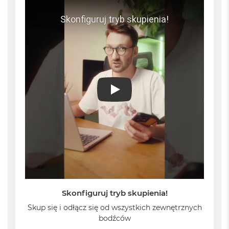
o
k
A
i
r
4
T
B
M
PLAY
a
c
B
o
o
k
P
r
o
M
Skonfiguruj tryb skupienia!
a
Skup się i odłącz się od wszystkich zewnętrznych
c
B
bodźców
o