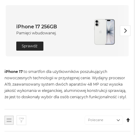
o
l
o
r
u
iPhone 17 256GB
Pamięci wbudowanej.
M
a
c
Sprawdź
B
o
o
k
iPhone 17
to smartfon dla użytkowników poszukujących
N
nowoczesnych technologii w przystępnej cenie. Wydajny procesor
e
o
A19, zaawansowany system dwóch aparatów 48 MP oraz wysoka
C
jakość wykonania w eleganckiej, aluminiowej konstrukcji sprawiają,
y
że jest to doskonały wybór dla osób ceniących funkcjonalność i styl.
t
r
u
s
U
Lista
o
K
w
M
o