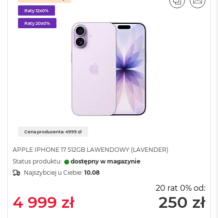
PORÓWNA
EMAI
A
Raty 12x0%
i
Raty 20x0%
r
M
a
c
B
o
o
k
A
i
r
M
Cena producenta: 4999 zł
5
APPLE IPHONE 17 512GB LAWENDOWY (LAVENDER)
M
Status produktu:
dostępny w magazynie
a
Najszybciej u Ciebie:
10.08
c
B
20 rat 0% od:
o
4 999 zł
250 zł
o
k