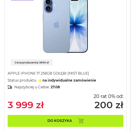
r
G
w
i
e
z
d
n
a
s
z
a
Cena producenta: 3999 zł
r
o
APPLE IPHONE 17 256GB GOŁĘBI (MIST BLUE)
ś
Status produktu:
na indywidualne zamówienie
ć
Najszybciej u Ciebie:
27.08
M
20 rat 0% od:
a
3 999 zł
200 zł
c
B
o
o
DO KOSZYKA
k
A