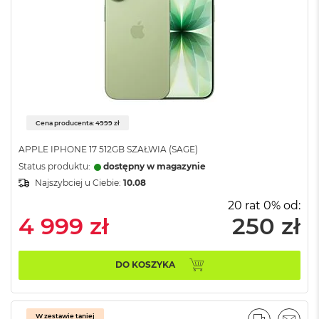
B
M
a
c
B
o
o
k
N
Cena producenta: 4999 zł
e
o
APPLE IPHONE 17 512GB SZAŁWIA (SAGE)
5
Status produktu:
dostępny w magazynie
1
Najszybciej u Ciebie:
10.08
2
G
20 rat 0% od:
B
4 999 zł
250 zł
M
a
DO KOSZYKA
c
B
o
o
k
W zestawie taniej