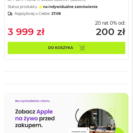
r
e
Status produktu:
na indywidualne zamówienie
b
Najszybciej u Ciebie:
27.08
r
n
20 rat 0% od:
y
3 999 zł
200 zł
M
a
DO KOSZYKA
c
B
o
o
k
A
i
r
Z
ł
o
t
y
W
e