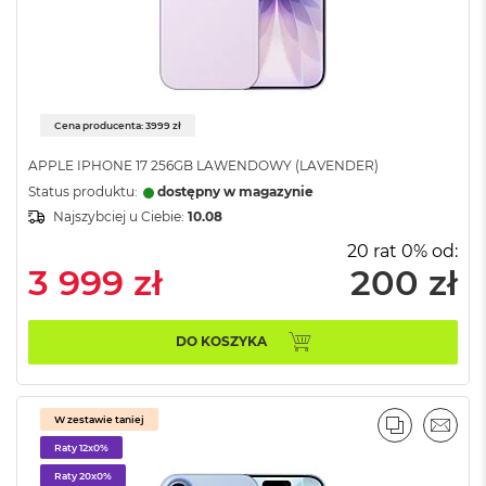
B
o
o
k
A
i
r
Cena producenta: 3999 zł
B
ł
APPLE IPHONE 17 256GB LAWENDOWY (LAVENDER)
ę
Status produktu:
dostępny w magazynie
k
Najszybciej u Ciebie:
10.08
i
t
20 rat 0% od:
n
3 999 zł
200 zł
y
M
a
DO KOSZYKA
c
B
o
o
W zestawie taniej
PORÓWNA
EMAI
k
Raty 12x0%
A
i
Raty 20x0%