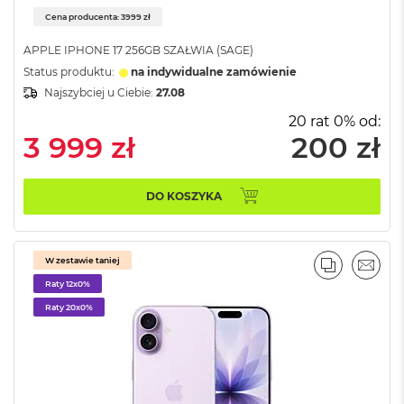
o
Cena producenta: 3999 zł
k
A
APPLE IPHONE 17 256GB SZAŁWIA (SAGE)
i
Status produktu:
na indywidualne zamówienie
r
Najszybciej u Ciebie:
27.08
1
5
20 rat 0% od:
3 999 zł
200 zł
W
e
d
ł
DO KOSZYKA
u
g
k
o
W zestawie taniej
PORÓWNA
EMAI
l
Raty 12x0%
o
r
Raty 20x0%
u
M
a
c