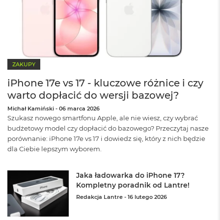
n
a
s
z
a
r
o
ZAKUPY
ś
ć
iPhone 17e vs 17 - kluczowe różnice i czy
M
warto dopłacić do wersji bazowej?
a
Michał Kamiński
-
06 marca 2026
c
Szukasz nowego smartfonu Apple, ale nie wiesz, czy wybrać
B
o
budżetowy model czy dopłacić do bazowego? Przeczytaj nasze
o
porównanie: iPhone 17e vs 17 i dowiedz się, który z nich będzie
k
dla Ciebie lepszym wyborem.
P
r
o
Jaka ładowarka do iPhone 17?
S
Kompletny poradnik od Lantre!
r
Redakcja Lantre
-
16 lutego 2026
e
b
r