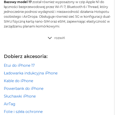
k
Bazowy model 17
został również wyposażony w czip Apple N1 do
A
łączności bezprzewodowej przez Wi‑Fi 7, Bluetooth 6 i Thread, który
i
jednocześnie podnosi wydajność i niezawodność działania Hotspotu
r
osobistego i AirDropa. Obsługuje również sieć 5G w konfiguracji dual-
3
SIM z fizyczną kartą nano-SIM oraz eSIM, zapewniając elastyczność w
2
zarządzaniu planami komórkowymi.
G
B
R
rozwiń
A
M
Dobierz akcesoria:
W
e
Etui do iPhone 17
d
ł
Ładowarka indukcyjna iPhone
u
g
Kable do iPhone
p
Powerbank do iPhone
o
j
Słuchawki iPhone
e
m
AirTag
n
Folie i szkła ochronne
o