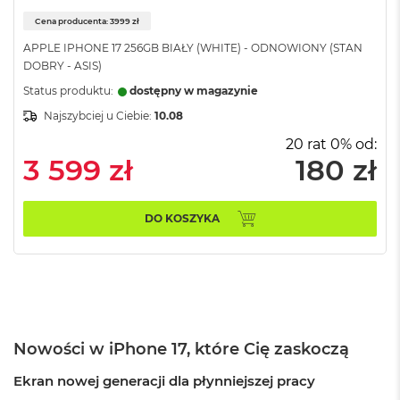
8
Cena producenta: 3999 zł
G
B
APPLE IPHONE 17 256GB BIAŁY (WHITE) - ODNOWIONY (STAN
R
DOBRY - ASIS)
A
M
Status produktu:
dostępny w magazynie
Najszybciej u Ciebie:
10.08
M
a
20 rat 0% od:
c
3 599 zł
180 zł
B
o
o
DO KOSZYKA
k
A
i
r
1
6
G
B
Nowości w iPhone 17, które Cię zaskoczą
R
A
Ekran nowej generacji dla płynniejszej pracy
M