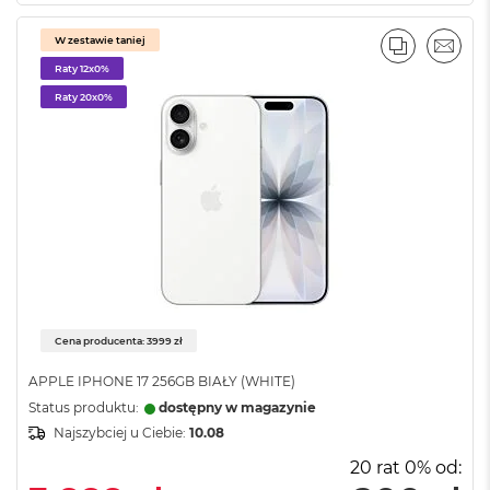
i
r
W zestawie taniej
K
PORÓWNA
EMAI
s
Raty 12x0%
i
Raty 20x0%
ę
ż
y
c
o
w
a
P
o
ś
w
i
Cena producenta: 3999 zł
a
t
APPLE IPHONE 17 256GB BIAŁY (WHITE)
a
Status produktu:
dostępny w magazynie
M
Najszybciej u Ciebie:
10.08
a
20 rat 0% od:
c
B