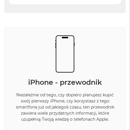
o
k
P
r
o
1
4
M
a
c
B
o
o
k
iPhone - przewodnik
P
r
o
Niezależnie od tego, czy dopiero planujesz kupić
1
swój pierwszy iPhone, czy korzystasz z tego
6
smartfona już od jakiegoś czasu, ten przewodnik
zawiera wiele przydatnych informacji, które
W
uzupełnią Twoją wiedzę o telefonach Apple.
e
d