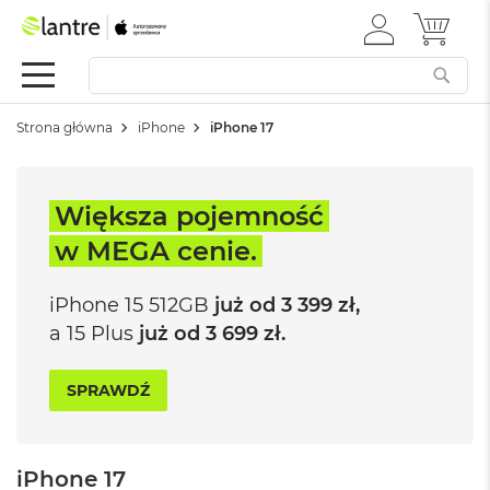
ZALOGUJ
MÓJ 
Apple
SIĘ
Festiwal
Mac
Strona główna
iPhone
iPhone 17
M
a
c
B
Większa pojemność
o
o
w MEGA
cenie.
k
N
e
iPhone 15
512GB
już od
3 399 zł,
o
a 15 Plus
już od
3 699 zł.
W
e
SPRAWDŹ
d
ł
u
g
iPhone 17
k