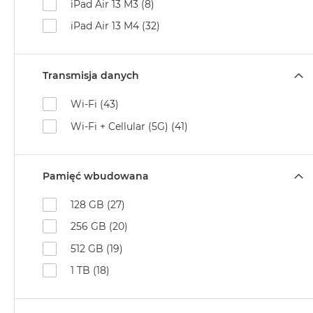
iPad Air 13 M3 (8)
Air
M5
iPad Air 13 M4 (32)
MacBook
Air
Transmisja danych
M4
MacBook
Wi-Fi (43)
Air
Wi-Fi + Cellular (5G) (41)
M3
MacBook
Air
Pamięć wbudowana
M2
128 GB (27)
MacBook
Air
256 GB (20)
13
512 GB (19)
MacBook
1 TB (18)
Air
15