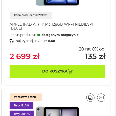
Cena producenta: 2699 zł
APPLE IPAD AIR 11" M3 128GB WI-FI NIEBIESKI
(BLUE)
Status produktu:
dostępny w magazynie
Najszybciej u Ciebie:
11.08
20 rat 0% od:
2 699 zł
135 zł
DO KOSZYKA
W zestawie taniej
AJ
IL
PORÓWNAJ
EMAIL
Raty 12x0%
Raty 20x0%