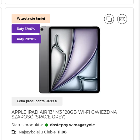
W zestawie taniej
AJ
IL
PORÓWNAJ
EMAIL
Raty 12x0%
Raty 20x0%
Cena producenta: 3699 zł
APPLE IPAD AIR 13" M3 128GB WI-FI GWIEZDNA
SZAROŚĆ (SPACE GREY)
Status produktu:
dostępny w magazynie
Najszybciej u Ciebie:
11.08