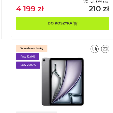
20 rat 0% od:
4 199 zł
210 zł
DO KOSZYKA
W zestawie taniej
PORÓWN
EMA
Raty 12x0%
Raty 20x0%