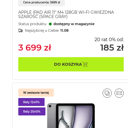
Cena producenta: 3699 zł
APPLE IPAD AIR 11" M4 128GB WI-FI GWIEZDNA
SZAROŚĆ (SPACE GRAY)
Status produktu:
dostępny w magazynie
Najszybciej u Ciebie:
11.08
20 rat 0% od:
3 699 zł
185 zł
DO KOSZYKA
W zestawie taniej
PORÓWN
EMA
Raty 12x0%
Raty 20x0%