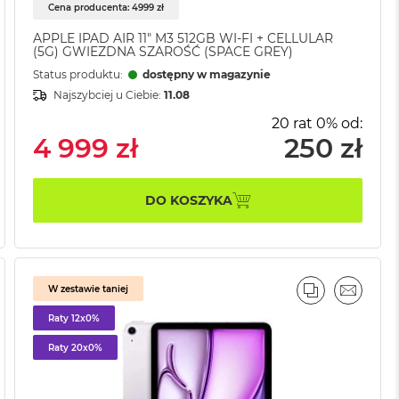
Cena producenta: 4999 zł
APPLE IPAD AIR 11" M3 512GB WI-FI + CELLULAR
(5G) GWIEZDNA SZAROŚĆ (SPACE GREY)
Status produktu:
dostępny w magazynie
Najszybciej u Ciebie:
11.08
20 rat 0% od:
4 999 zł
250 zł
DO KOSZYKA
W zestawie taniej
AJ
IL
PORÓWNAJ
EMAIL
Raty 12x0%
Raty 20x0%