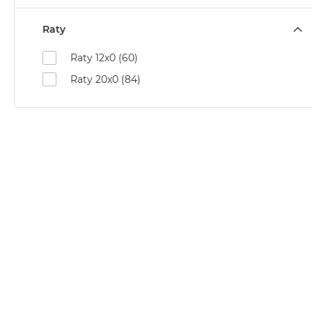
MacBook
Air
Raty
32GB
Raty 12x0 (60)
RAM
Raty 20x0 (84)
Według
pojemności
dysku
MacBook
Air
256GB
MacBook
Air
512GB
MacBook
Air
1TB
MacBook
Air