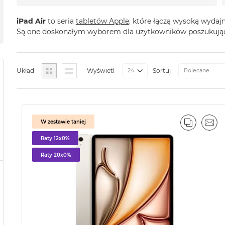
iPad Air
to seria
tabletów Apple
, które łączą wysoką wyda
Są one doskonałym wyborem dla użytkowników poszukującyc
Siatka
Lista
Układ
Wyświetl
Sortuj
W zestawie taniej
PORÓWN
EMA
Raty 12x0%
Raty 20x0%