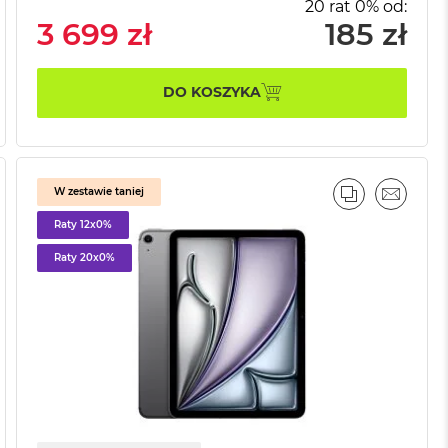
20 rat 0% od:
3 699 zł
185 zł
DO KOSZYKA
W zestawie taniej
AJ
IL
PORÓWNAJ
EMAIL
Raty 12x0%
Raty 20x0%