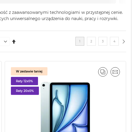
jność z zaawansowanymi technologiami w przystępnej cenie.
h uniwersalnego urządzenia do nauki, pracy i rozrywki.
Strona
USTAW
Aktualnie czytasz stronę
Strona
Strona
Strona
STR
NAS
1
2
3
4
KIERUNEK
MALEJĄCY
W zestawie taniej
AJ
IL
PORÓWNAJ
EMAIL
Raty 12x0%
Raty 20x0%