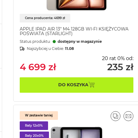
Cena producenta: 4699 zł
APPLE IPAD AIR 13" M4 128GB WI-FI KSIĘŻYCOWA
POŚWIATA (STARLIGHT)
Status produktu:
dostępny w magazynie
Najszybciej u Ciebie:
11.08
20 rat 0% od:
4 699 zł
235 zł
DO KOSZYKA
W zestawie taniej
PORÓWN
EMA
Raty 12x0%
Raty 20x0%