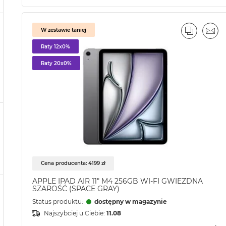
W zestawie taniej
PORÓWN
EMA
Raty 12x0%
Raty 20x0%
Cena producenta: 4199 zł
APPLE IPAD AIR 11" M4 256GB WI-FI GWIEZDNA
SZAROŚĆ (SPACE GRAY)
Status produktu:
dostępny w magazynie
Najszybciej u Ciebie:
11.08