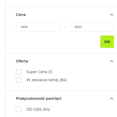
MacBook
Air
Cena
Złoty
Według
-
pamięci
RAM
OK
MacBook
Air
8GB
Oferta
RAM
MacBook
Super Cena (1)
Air
W zestawie taniej (84)
16GB
RAM
MacBook
Przepustowość pamięci
Air
24GB
120 GB/s (64)
RAM