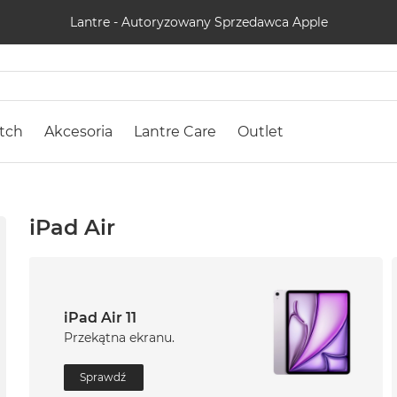
Lantre - Autoryzowany Sprzedawca Apple
tch
Akcesoria
Lantre Care
Outlet
iPad Air
iPad Air 11
Przekątna ekranu.
Sprawdź