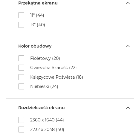
Według
Przekątna ekranu
koloru
MacBook
11" (44)
Air
13" (40)
Błękitny
MacBook
Air
Kolor obudowy
Gwiezdna
szarość
Fioletowy (20)
MacBook
Gwiezdna Szarość (22)
Air
Księżycowa Poświata (18)
Księżycowa
Poświata
Niebieski (24)
MacBook
Air
Rozdzielczość ekranu
Północ
MacBook
2360 x 1640 (44)
Air
2732 x 2048 (40)
Srebrny