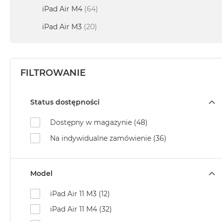
MacBook
iPad Air M4
(64)
Neo
iPad Air M3
(20)
Indygo
MacBook
Neo
Srebrny
FILTROWANIE
Według
pojemności
Status dostępności
dysku
MacBook
Dostępny w magazynie (48)
Neo
Na indywidualne zamówienie (36)
256GB
MacBook
Neo
Model
512GB
MacBook
iPad Air 11 M3 (12)
Air
iPad Air 11 M4 (32)
MacBook