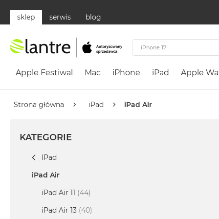
sklep
serwis
blog
Apple
Festiwal
Apple Festiwal
Mac
iPhone
iPad
Apple Wa
Mac
MacBook
Neo
Strona główna
iPad
iPad Air
Według
koloru
KATEGORIE
MacBook
Neo
IPad
Cytrusowożółty
iPad Air
MacBook
Neo
iPad Air 11
(44)
Subtelny
iPad Air 13
(40)
Róż