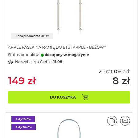
ó
ż
M
a
c
Cena producenta: 319 zł
B
o
APPLE PASEK NA RAMIĘ DO ETUI APPLE - BEŻOWY
o
k
Status produktu:
dostępny w magazynie
N
Najszybciej u Ciebie:
11.08
e
20 rat 0% od:
o
I
149 zł
8 zł
n
d
y
DO KOSZYKA
g
o
M
Raty 12x0%
a
PORÓWNA
EMAI
c
Raty 20x0%
B