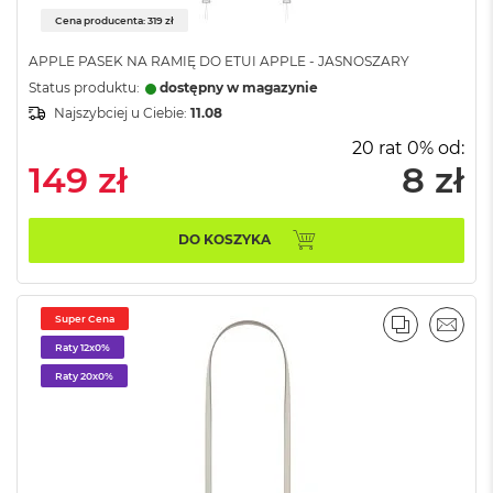
ż
Cena producenta: 319 zł
ó
ł
APPLE PASEK NA RAMIĘ DO ETUI APPLE - JASNOSZARY
t
Status produktu:
dostępny w magazynie
y
Najszybciej u Ciebie:
11.08
M
20 rat 0% od:
a
149 zł
8 zł
c
B
o
o
DO KOSZYKA
k
N
e
o
Super Cena
S
PORÓWNA
EMAI
u
Raty 12x0%
b
Raty 20x0%
t
e
l
n
y
R