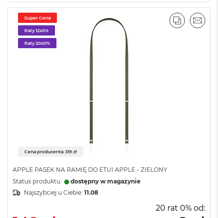
n
o
Super Cena
ś
PORÓWNA
EMAI
c
Raty 12x0%
i
Raty 20x0%
d
y
s
k
u
M
a
c
B
o
o
k
Cena producenta: 319 zł
N
e
APPLE PASEK NA RAMIĘ DO ETUI APPLE - ZIELONY
o
Status produktu:
dostępny w magazynie
2
Najszybciej u Ciebie:
11.08
5
6
20 rat 0% od:
G