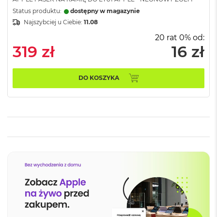
A
Status produktu:
dostępny w magazynie
i
Najszybciej u Ciebie:
11.08
r
20 rat 0% od:
M
319 zł
16 zł
a
c
B
o
DO KOSZYKA
o
k
A
i
r
M
5
M
a
c
B
o
o
k