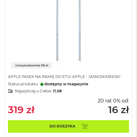
o
o
k
N
e
o
S
r
e
b
r
n
Cena producenta: 319 zł
y
APPLE PASEK NA RAMIĘ DO ETUI APPLE - JASNONIEBIESKI
W
e
Status produktu:
dostępny w magazynie
d
Najszybciej u Ciebie:
11.08
ł
u
20 rat 0% od:
g
319 zł
16 zł
p
o
j
DO KOSZYKA
e
m