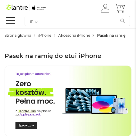
ZALOGUJ
MÓJ 
Apple
SIĘ
Festiwal
Mac
Strona główna
iPhone
Akcesoria iPhone
Pasek na ramię
M
a
c
Pasek na ramię do etui iPhone
B
o
o
k
N
e
o
W
e
d
ł
u
g
k