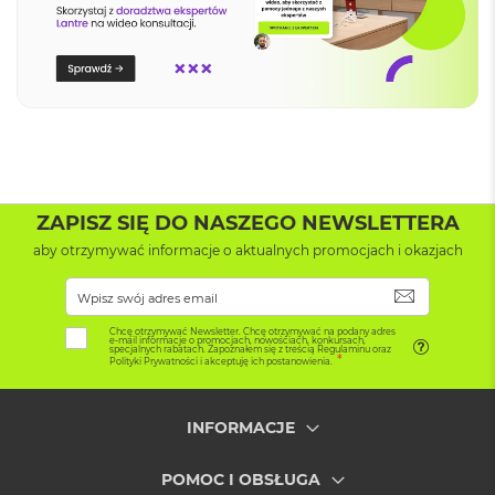
A
i
r
M
4
M
a
c
B
o
ZAPISZ SIĘ DO NASZEGO NEWSLETTERA
o
k
aby otrzymywać informacje o aktualnych promocjach i okazjach
A
i
SUBSKRYB
r
M
Chcę otrzymywać Newsletter. Chcę otrzymywać na podany adres
3
e-mail informacje o promocjach, nowościach, konkursach,
specjalnych rabatach. Zapoznałem się z treścią Regulaminu oraz
Polityki Prywatności i akceptuję ich postanowienia.
M
a
c
INFORMACJE
B
o
POMOC I OBSŁUGA
o