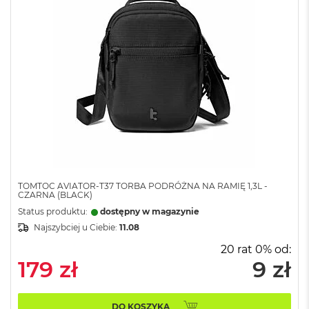
o
l
o
r
u
M
a
c
B
o
o
k
N
e
TOMTOC AVIATOR-T37 TORBA PODRÓŻNA NA RAMIĘ 1,3L -
o
CZARNA (BLACK)
C
Status produktu:
dostępny w magazynie
y
Najszybciej u Ciebie:
11.08
t
r
20 rat 0% od:
u
179 zł
9 zł
s
o
w
o
DO KOSZYKA