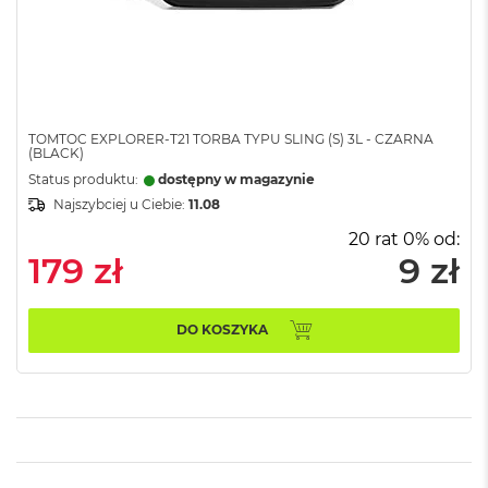
n
o
ś
c
i
d
y
TOMTOC EXPLORER-T21 TORBA TYPU SLING (S) 3L - CZARNA
s
(BLACK)
k
Status produktu:
dostępny w magazynie
u
Najszybciej u Ciebie:
11.08
M
20 rat 0% od:
a
179 zł
9 zł
c
B
o
o
DO KOSZYKA
k
N
e
o
2
5
6
G