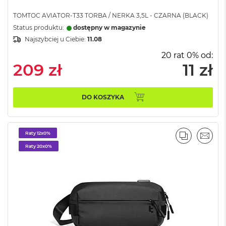
o
o
TOMTOC AVIATOR-T33 TORBA / NERKA 3,5L - CZARNA (BLACK)
k
Status produktu:
dostępny w magazynie
N
e
Najszybciej u Ciebie:
11.08
o
20 rat 0% od:
S
209 zł
11 zł
r
e
b
r
DO KOSZYKA
n
y
W
Raty 12x0%
e
PORÓWNA
EMAI
d
Raty 20x0%
ł
u
g
p
o
j
e
m