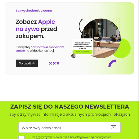
B
M
a
c
B
o
o
k
N
e
o
5
1
2
G
B
M
ZAPISZ SIĘ DO NASZEGO NEWSLETTERA
a
aby otrzymywać informacje o aktualnych promocjach i okazjach
c
B
o
SUBSKRYB
o
k
Chcę otrzymywać Newsletter. Chcę otrzymywać na podany adres