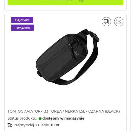
ż
ó
ł
t
Raty 12x0%
PORÓWNA
EMAI
y
Raty 20x0%
M
a
c
B
o
o
k
N
e
o
S
u
b
t
e
TOMTOC AVIATOR-T33 TORBA / NERKA 1,5L - CZARNA (BLACK)
l
Status produktu:
dostępny w magazynie
n
y
Najszybciej u Ciebie:
11.08
R