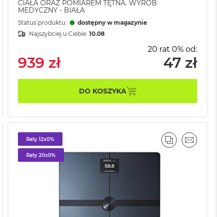
CIAŁA ORAZ POMIAREM TĘTNA. WYRÓB
MEDYCZNY - BIAŁA
Status produktu:
dostępny w magazynie
Najszybciej u Ciebie:
10.08
20 rat 0% od:
939 zł
47 zł
DO KOSZYKA
Raty 12x0%
AJ
IL
PORÓWNAJ
EMAIL
Raty 20x0%