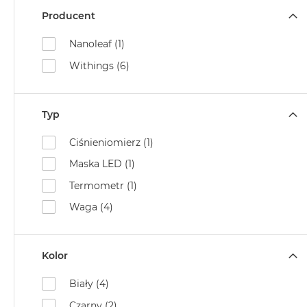
Air
Producent
M5
Nanoleaf (1)
MacBook
Air
Withings (6)
M4
MacBook
Air
Typ
M3
Ciśnieniomierz (1)
MacBook
Maska LED (1)
Air
M2
Termometr (1)
MacBook
Waga (4)
Air
13
MacBook
Kolor
Air
Biały (4)
15
Czarny (2)