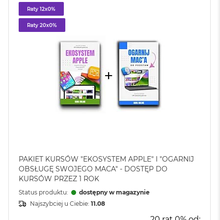
Raty 12x0%
Raty 20x0%
PAKIET KURSÓW "EKOSYSTEM APPLE" I "OGARNIJ
OBSŁUGĘ SWOJEGO MACA" - DOSTĘP DO
KURSÓW PRZEZ 1 ROK
Status produktu:
dostępny w magazynie
Najszybciej u Ciebie:
11.08
20 rat 0% od: