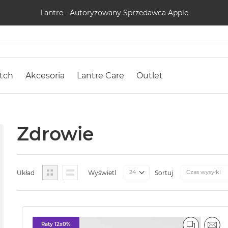
Lantre - Autoryzowany Sprzedawca Apple
tch
Akcesoria
Lantre Care
Outlet
Zdrowie
Siatka
Lista
Układ
Wyświetl
Sortuj
Raty 12x0%