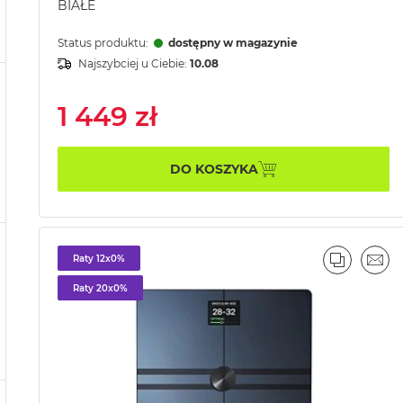
BIAŁE
Status produktu:
dostępny w magazynie
Najszybciej u Ciebie:
10.08
1 449 zł
DO KOSZYKA
Raty 12x0%
PORÓWN
EMA
Raty 20x0%