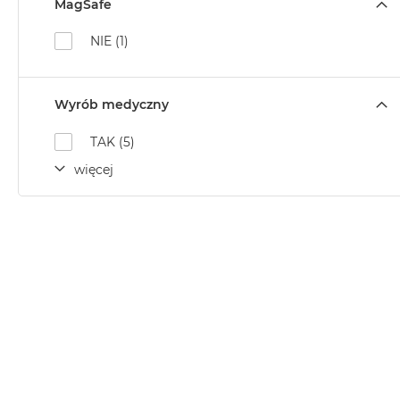
MagSafe
MacBook
NIE (1)
Air
Złoty
Według
Wyrób medyczny
pamięci
RAM
TAK (5)
MacBook
więcej
Air
8GB
RAM
MacBook
Air
16GB
RAM
MacBook
Air
24GB
RAM