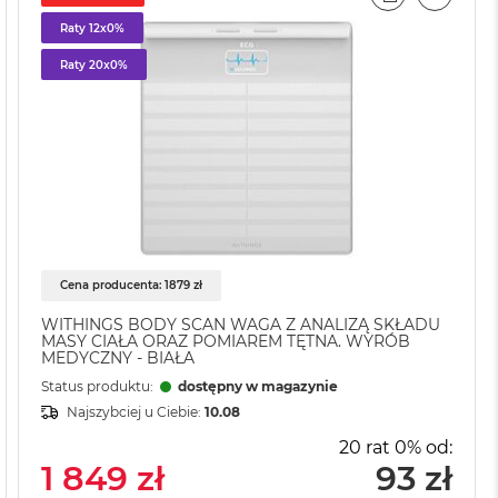
AJ
IL
PORÓWNAJ
EMAIL
Raty 12x0%
Raty 20x0%
Cena producenta: 1879 zł
WITHINGS BODY SCAN WAGA Z ANALIZĄ SKŁADU
MASY CIAŁA ORAZ POMIAREM TĘTNA. WYRÓB
MEDYCZNY - BIAŁA
Status produktu:
dostępny w magazynie
Najszybciej u Ciebie:
10.08
20 rat 0% od:
1 849 zł
93 zł