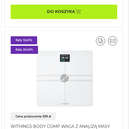
DO KOSZYKA
Raty 12x0%
AJ
IL
PORÓWNAJ
EMAIL
Raty 20x0%
Cena producenta: 939 zł
WITHINGS BODY COMP WAGA Z ANALIZĄ MASY