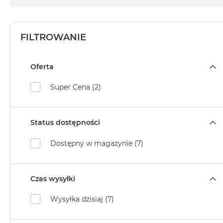
MacBook
Neo
Indygo
FILTROWANIE
MacBook
Neo
Oferta
Srebrny
Według
Super Cena (2)
pojemności
dysku
MacBook
Status dostępności
Neo
256GB
Dostępny w magazynie (7)
MacBook
Neo
512GB
Czas wysyłki
MacBook
Wysyłka dzisiaj (7)
Air
MacBook