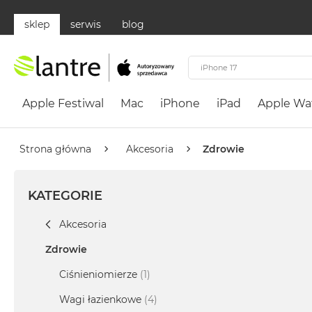
sklep
serwis
blog
Apple
Festiwal
Apple Festiwal
Mac
iPhone
iPad
Apple Wa
Mac
MacBook
Neo
Strona główna
Akcesoria
Zdrowie
Według
koloru
KATEGORIE
MacBook
Neo
Akcesoria
Cytrusowożółty
Zdrowie
MacBook
Neo
Ciśnieniomierze
(1)
Subtelny
Wagi łazienkowe
(4)
Róż