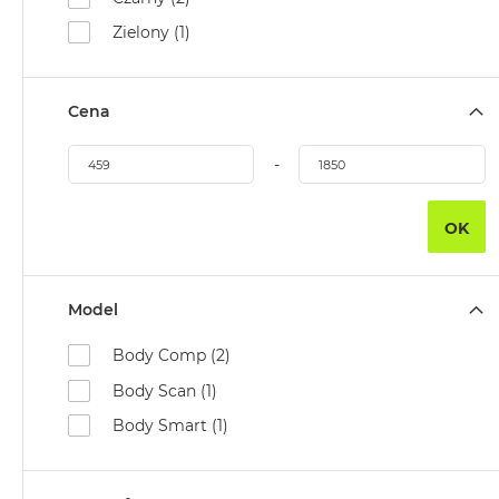
Według
koloru
Zielony (1)
MacBook
Air
Błękitny
Cena
MacBook
Air
-
Gwiezdna
szarość
OK
MacBook
Air
Księżycowa
Model
Poświata
Body Comp (2)
MacBook
Air
Body Scan (1)
Północ
Body Smart (1)
MacBook
Air
Srebrny