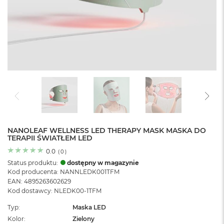
o
l
o
r
u
M
a
c
B
o
o
k
N
e
NANOLEAF WELLNESS LED THERAPY MASK MASKA DO
TERAPII ŚWIATŁEM LED
o
C
0.0
(
0
)
y
Status produktu:
dostępny w magazynie
t
Kod producenta: NANNLEDK001TFM
r
EAN: 4895263602629
u
Kod dostawcy: NLEDK00-1TFM
s
o
Typ
Maska LED
w
Kolor
Zielony
o