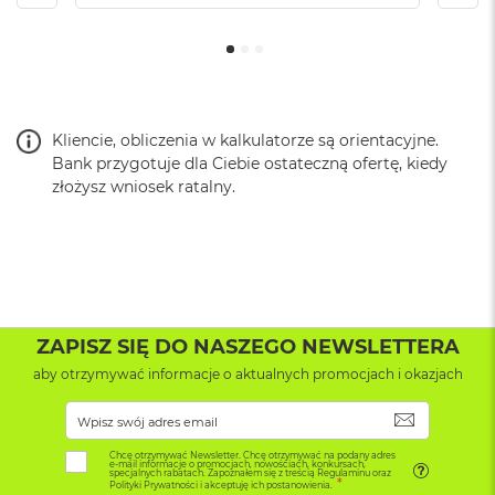
o
k
A
i
r
1
5
Kliencie, obliczenia w kalkulatorze są orientacyjne.
Bank przygotuje dla Ciebie ostateczną ofertę, kiedy
W
złożysz wniosek ratalny.
e
d
ł
u
g
k
o
l
ZAPISZ SIĘ DO NASZEGO NEWSLETTERA
o
aby otrzymywać informacje o aktualnych promocjach i okazjach
r
u
SUBSKRYB
M
a
Chcę otrzymywać Newsletter. Chcę otrzymywać na podany adres
e-mail informacje o promocjach, nowościach, konkursach,
specjalnych rabatach. Zapoznałem się z treścią Regulaminu oraz
c
Polityki Prywatności i akceptuję ich postanowienia.