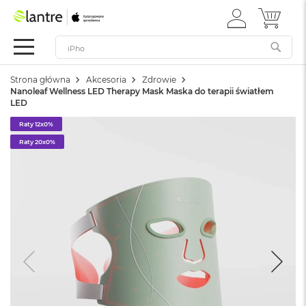
ZALOGUJ
MÓJ 
Apple
SIĘ
Festiwal
Mac
Strona główna
Akcesoria
Zdrowie
M
Nanoleaf Wellness LED Therapy Mask Maska do terapii światłem
a
LED
c
B
Raty 12x0%
o
Raty 20x0%
o
k
N
e
o
W
e
d
ł
u
g
k