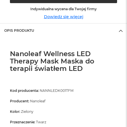
ó
ż
Indywidualna wycena dla Twojej firmy
Dowiedz się więcej
M
a
c
OPIS PRODUKTU
B
o
o
k
Nanoleaf Wellness LED
N
Therapy Mask Maska do
e
o
terapii światłem LED
I
n
d
y
Kod producenta:
NANNLEDK001TFM
g
o
Producent:
Nanoleaf
M
Kolor:
Zielony
a
c
Przeznaczenie:
Twarz
B