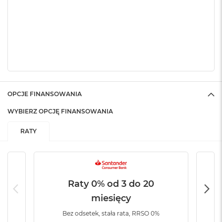
k
A
i
r
M
2
M
a
c
OPCJE FINANSOWANIA
B
o
WYBIERZ OPCJĘ FINANSOWANIA
o
k
A
RATY
i
r
1
3
Raty 0% od 3 do 20
M
a
miesięcy
c
B
Bez odsetek, stała rata, RRSO 0%
o