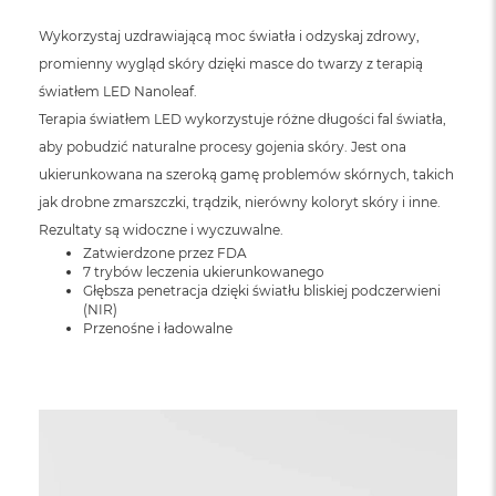
o
o
Wykorzystaj uzdrawiającą moc światła i odzyskaj zdrowy,
k
N
promienny wygląd skóry dzięki masce do twarzy z terapią
e
światłem LED Nanoleaf.
o
Terapia światłem LED wykorzystuje różne długości fal światła,
S
r
aby pobudzić naturalne procesy gojenia skóry. Jest ona
e
ukierunkowana na szeroką gamę problemów skórnych, takich
b
r
jak drobne zmarszczki, trądzik, nierówny koloryt skóry i inne.
n
Rezultaty są widoczne i wyczuwalne.
y
Zatwierdzone przez FDA
7 trybów leczenia ukierunkowanego
W
Głębsza penetracja dzięki światłu bliskiej podczerwieni
e
(NIR)
d
Przenośne i ładowalne
ł
u
g
p
o
j
e
m