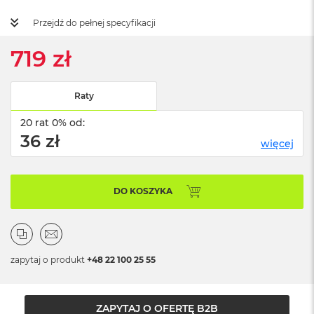
ż
ó
Przejdź do pełnej specyfikacji
ł
t
719 zł
y
M
a
Raty
c
B
20 rat 0% od:
o
36 zł
więcej
o
k
N
e
DO KOSZYKA
o
S
u
b
t
zapytaj o produkt
+48 22 100 25 55
e
l
n
y
ZAPYTAJ O OFERTĘ B2B
R