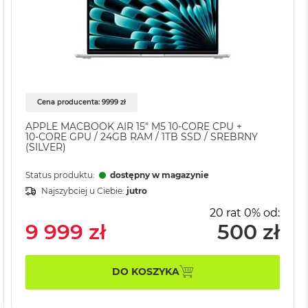
Cena producenta: 9999 zł
APPLE MACBOOK AIR 15" M5 10‑CORE CPU +
10‑CORE GPU / 24GB RAM / 1TB SSD / SREBRNY
(SILVER)
Status produktu:
dostępny w magazynie
Najszybciej u Ciebie:
jutro
20 rat 0% od:
9 999 zł
500 zł
DO KOSZYKA