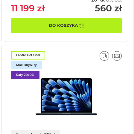
11 199 zł
560 zł
DO KOSZYKA
Lantre Hot Deal
AJ
IL
PORÓWNAJ
EMAIL
Mac Buy&Try
Raty 20x0%