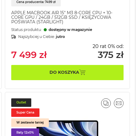
Cena producenta: 7499 zł
APPLE MACBOOK AIR 15" M3 8-CORE CPU + 10-
CORE GPU / 24GB / 512GB SSD / KSIĘŻYCOWA
POŚWIATA (STARLIGHT)
Status produktu:
dostępny w magazynie
Najszybciej u Ciebie:
jutro
20 rat 0% od:
7 499 zł
375 zł
DO KOSZYKA
Outlet
AJ
IL
PORÓWNAJ
EMAIL
Super Cena
W zestawie taniej
Raty 12x0%