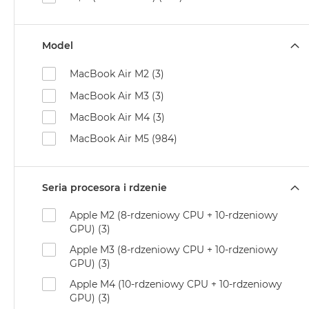
Według
koloru
MacBook
Model
Air
Błękitny
MacBook Air M2 (3)
MacBook
MacBook Air M3 (3)
Air
Gwiezdna
MacBook Air M4 (3)
szarość
MacBook Air M5 (984)
MacBook
Air
Księżycowa
Seria procesora i rdzenie
Poświata
Apple M2 (8-rdzeniowy CPU + 10‑rdzeniowy
MacBook
GPU) (3)
Air
Apple M3 (8-rdzeniowy CPU + 10-rdzeniowy
Północ
GPU) (3)
MacBook
Apple M4 (10-rdzeniowy CPU + 10-rdzeniowy
Air
GPU) (3)
Srebrny