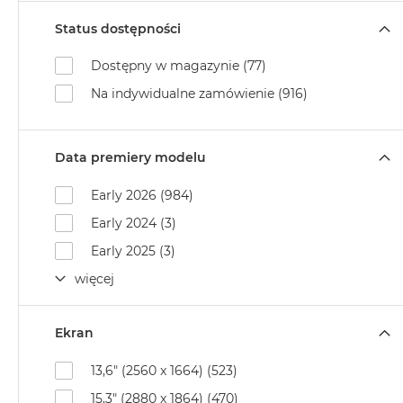
Air
Status dostępności
M5
MacBook
Dostępny w magazynie (77)
Air
Na indywidualne zamówienie (916)
M4
MacBook
Air
Data premiery modelu
M3
Early 2026 (984)
MacBook
Air
Early 2024 (3)
M2
Early 2025 (3)
MacBook
więcej
Air
13
Ekran
MacBook
Air
13,6" (2560 x 1664) (523)
15
15,3" (2880 x 1864) (470)