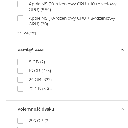
Apple M5 (10-rdzeniowy CPU + 10-rdzeniowy
MacBook
GPU) (964)
Air
Apple M5 (10-rdzeniowy CPU + 8-rdzeniowy
Złoty
GPU) (20)
Według
więcej
pamięci
RAM
MacBook
Pamięć RAM
Air
8GB
8 GB (2)
RAM
16 GB (333)
MacBook
24 GB (322)
Air
32 GB (336)
16GB
RAM
MacBook
Pojemność dysku
Air
24GB
256 GB (2)
RAM