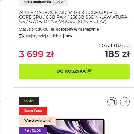
Cena producenta: 4499 zł
APPLE MACBOOK AIR 15" M3 8-CORE CPU + 10-
CORE GPU / 8GB RAM / 256GB SSD / KLAWIATURA
US / GWIEZDNA SZAROŚĆ (SPACE GRAY)
Status produktu:
dostępny w magazynie
Najszybciej u Ciebie:
jutro
20 rat 0% od:
3 699 zł
185 zł
DO KOSZYKA
Outlet
PORÓWN
EMA
Super Cena
W zestawie taniej
Raty 12x0%