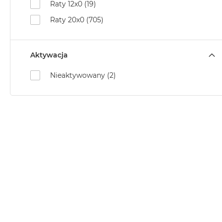
Raty 12x0 (19)
MacBook
Raty 20x0 (705)
Pro
Gwiezdna
szarość
Aktywacja
MacBook
Pro
Nieaktywowany (2)
Srebrny
Według
pamięci
RAM
MacBook
Pro
8GB
RAM
MacBook
Pro
16GB
RAM