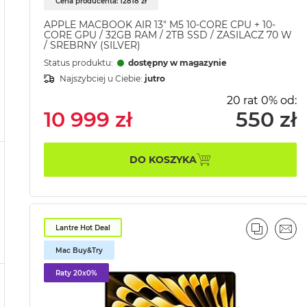
Cena producenta: 12818 zł
APPLE MACBOOK AIR 13" M5 10-CORE CPU + 10-
CORE GPU / 32GB RAM / 2TB SSD / ZASILACZ 70 W
/ SREBRNY (SILVER)
Status produktu:
dostępny w magazynie
Najszybciej u Ciebie:
jutro
20 rat 0% od:
10 999 zł
550 zł
DO KOSZYKA
Lantre Hot Deal
PORÓWN
EMA
Mac Buy&Try
Raty 20x0%