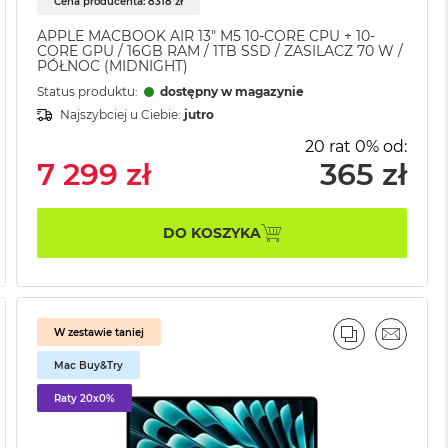
Cena producenta: 8318 zł
APPLE MACBOOK AIR 13" M5 10-CORE CPU + 10-
CORE GPU / 16GB RAM / 1TB SSD / ZASILACZ 70 W /
PÓŁNOC (MIDNIGHT)
Status produktu:
dostępny w magazynie
Najszybciej u Ciebie:
jutro
20 rat 0% od:
7 299 zł
365 zł
DO KOSZYKA
W zestawie taniej
AJ
IL
PORÓWNAJ
EMAIL
Mac Buy&Try
Raty 20x0%