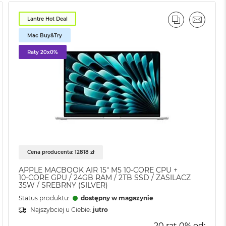
Lantre Hot Deal
AJ
IL
PORÓWNAJ
EMAIL
Mac Buy&Try
Raty 20x0%
Cena producenta: 12818 zł
APPLE MACBOOK AIR 15" M5 10‑CORE CPU +
10‑CORE GPU / 24GB RAM / 2TB SSD / ZASILACZ
35W / SREBRNY (SILVER)
Status produktu:
dostępny w magazynie
Najszybciej u Ciebie:
jutro
20 rat 0% od: