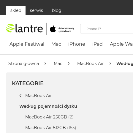
sklep
serwis
blog
Apple
Festiwal
Apple Festiwal
Mac
iPhone
iPad
Apple Wa
Mac
MacBook
Neo
Strona główna
Mac
MacBook Air
Według
Według
koloru
KATEGORIE
MacBook
Neo
MacBook Air
Cytrusowożółty
Według pojemności dysku
MacBook
Neo
MacBook Air 256GB
(2)
Subtelny
MacBook Air 512GB
(155)
Róż