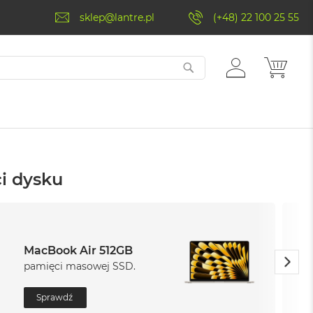
sklep@lantre.pl
(+48) 22 100 25 55
ZALOGUJ
MÓJ 
SIĘ
i dysku
MacBook Air 512GB
pamięci masowej SSD.
Sprawdź