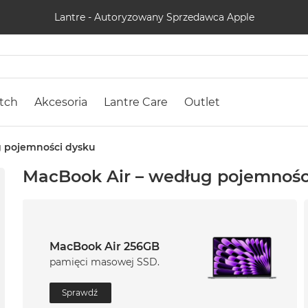
Lantre - Autoryzowany Sprzedawca Apple
tch
Akcesoria
Lantre Care
Outlet
 pojemności dysku
MacBook Air – według pojemnośc
MacBook Air 256GB
pamięci masowej SSD.
Sprawdź