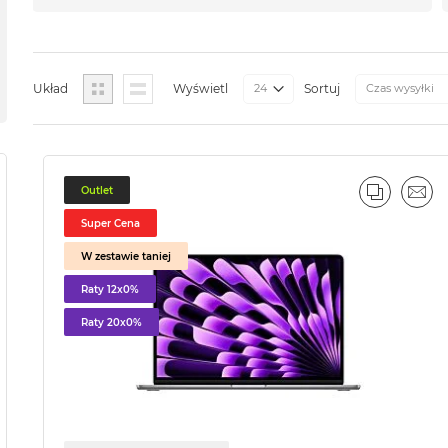
Siatka
Lista
Układ
Wyświetl
Sortuj
Outlet
PORÓWN
EMA
Super Cena
W zestawie taniej
Raty 12x0%
Raty 20x0%