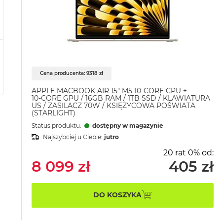
Cena producenta: 9318 zł
APPLE MACBOOK AIR 15" M5 10‑CORE CPU +
10‑CORE GPU / 16GB RAM / 1TB SSD / KLAWIATURA
US / ZASILACZ 70W / KSIĘŻYCOWA POŚWIATA
(STARLIGHT)
Status produktu:
dostępny w magazynie
Najszybciej u Ciebie:
jutro
20 rat 0% od:
8 099 zł
405 zł
DO KOSZYKA