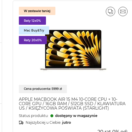
W zestawie taniej
PORÓWN
EMA
Raty 12x0%
Mac Buy&Try
Raty 20x0%
Cena producenta: 5999 zł
APPLE MACBOOK AIR 15 M4 10-CORE CPU + 10-
CORE GPU / 16GB RAM / 512GB SSD / KLAWIATURA
US / KSIĘŻYCOWA POŚWIATA (STARLIGHT)
Status produktu:
dostępny w magazynie
Najszybciej u Ciebie:
jutro
20 rat 0% od: