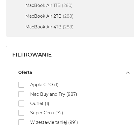
MacBook
MacBook Air 1TB
(260)
Neo
MacBook Air 2TB
(288)
Indygo
MacBook Air 4TB
(288)
MacBook
Neo
Srebrny
Według
FILTROWANIE
pojemności
dysku
MacBook
Oferta
Neo
256GB
Apple CPO (1)
MacBook
Mac Buy and Try (987)
Neo
Outlet (1)
512GB
Super Cena (72)
MacBook
W zestawie taniej (991)
Air
MacBook