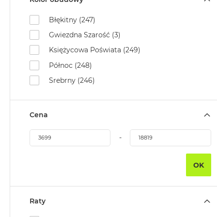
2TB
Błękitny (247)
MacBook
Air
Gwiezdna Szarość (3)
4TB
Księżycowa Poświata (249)
MacBook
Północ (248)
Pro
Srebrny (246)
MacBook
Pro
14
Cena
MacBook
Pro
-
16
Według
OK
koloru
MacBook
Pro
Gwiezdna
Raty
Czerń