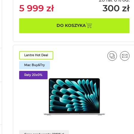
5 999 zł
300 zł
DO KOSZYKA
Lantre Hot Deal
PORÓWN
EMA
Mac Buy&Try
Raty 20x0%