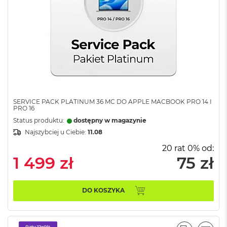
ś
c
i
d
y
s
k
u
M
a
SERVICE PACK PLATINUM 36 MC DO APPLE MACBOOK PRO 14 I
c
PRO 16
B
Status produktu:
dostępny w magazynie
o
o
Najszybciej u Ciebie:
11.08
k
20 rat 0% od:
A
1 499 zł
75 zł
i
r
2
5
DO KOSZYKA
6
G
B
Raty 12x0%