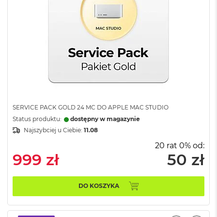
o
o
k
N
e
o
S
r
e
b
r
n
y
SERVICE PACK GOLD 24 MC DO APPLE MAC STUDIO
Status produktu:
dostępny w magazynie
W
Najszybciej u Ciebie:
11.08
e
d
20 rat 0% od:
ł
999 zł
50 zł
u
g
p
o
DO KOSZYKA
j
e
m