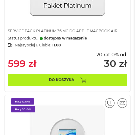
k
A
i
r
3
2
SERVICE PACK PLATINUM 36 MC DO APPLE MACBOOK AIR
G
Status produktu:
dostępny w magazynie
B
R
Najszybciej u Ciebie:
11.08
A
20 rat 0% od:
M
599 zł
30 zł
W
e
d
DO KOSZYKA
ł
u
g
p
Raty 12x0%
o
PORÓWNA
EMAI
j
Raty 20x0%
e
m
n
o