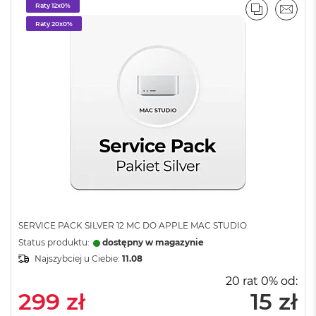
n
Raty 12x0%
PORÓWNA
EMAI
o
Raty 20x0%
ś
c
i
d
y
s
k
u
M
a
c
B
o
o
k
SERVICE PACK SILVER 12 MC DO APPLE MAC STUDIO
N
Status produktu:
dostępny w magazynie
e
Najszybciej u Ciebie:
11.08
o
2
20 rat 0% od:
5
299 zł
15 zł
6
G