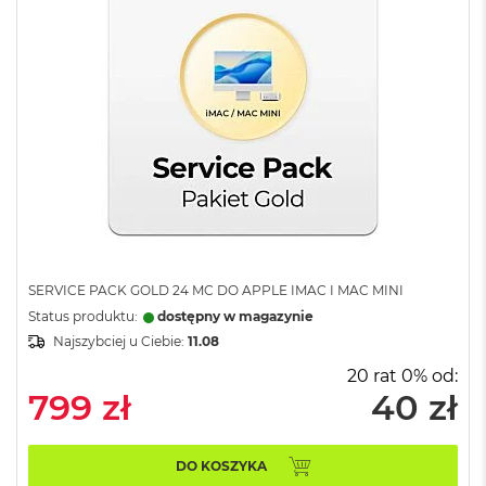
d
n
a
C
z
e
r
ń
M
a
c
B
o
o
SERVICE PACK GOLD 24 MC DO APPLE IMAC I MAC MINI
k
Status produktu:
dostępny w magazynie
P
r
Najszybciej u Ciebie:
11.08
o
20 rat 0% od:
G
799 zł
40 zł
w
i
e
z
DO KOSZYKA
d