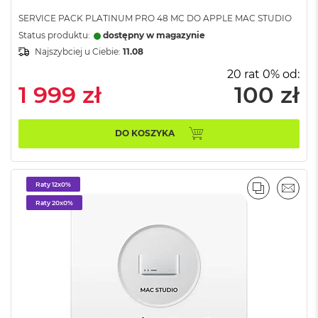
ż
SERVICE PACK PLATINUM PRO 48 MC DO APPLE MAC STUDIO
ó
ł
Status produktu:
dostępny w magazynie
t
Najszybciej u Ciebie:
11.08
y
20 rat 0% od:
M
1 999 zł
100 zł
a
c
B
DO KOSZYKA
o
o
k
N
Raty 12x0%
e
PORÓWNA
EMAI
o
Raty 20x0%
S
u
b
t
e
l
n
y
R