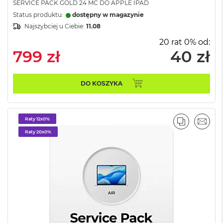
SERVICE PACK GOLD 24 MC DO APPLE IPAD
M
Status produktu:
dostępny w magazynie
a
Najszybciej u Ciebie:
11.08
c
B
20 rat 0% od:
o
799 zł
40 zł
o
k
A
i
DO KOSZYKA
r
2
4
G
Raty 12x0%
PORÓWNA
EMAI
B
Raty 20x0%
R
A
M
M
a
c
B
o
o