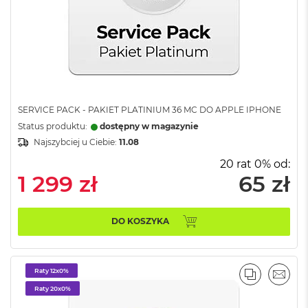
o
o
k
A
i
r
P
ó
ł
SERVICE PACK - PAKIET PLATINIUM 36 MC DO APPLE IPHONE
n
Status produktu:
dostępny w magazynie
o
Najszybciej u Ciebie:
11.08
c
20 rat 0% od:
M
1 299 zł
65 zł
a
c
B
DO KOSZYKA
o
o
k
A
i
Raty 12x0%
PORÓWNA
EMAI
r
Raty 20x0%
S