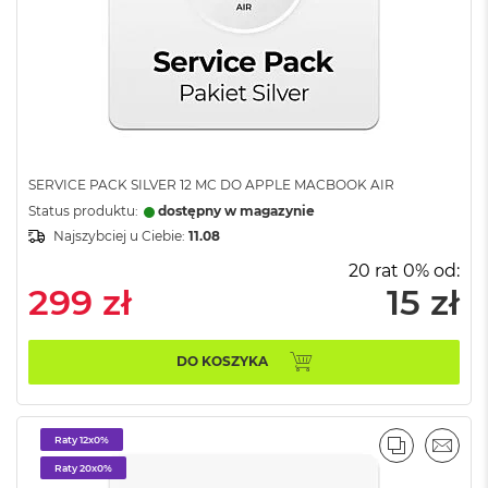
ł
u
g
k
o
l
o
r
u
SERVICE PACK SILVER 12 MC DO APPLE MACBOOK AIR
M
Status produktu:
dostępny w magazynie
a
c
Najszybciej u Ciebie:
11.08
B
20 rat 0% od:
o
299 zł
15 zł
o
k
P
r
DO KOSZYKA
o
G
w
i
Raty 12x0%
e
PORÓWNA
EMAI
Raty 20x0%
z