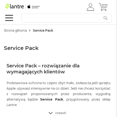
ZALOGUJ
MÓJ 
Apple
SIĘ
Festiwal
Mac
Strona główna
Service Pack
M
a
c
Service Pack
B
o
o
k
Service Pack – rozwiązanie dla
N
e
wymagających klientów
o
Podstawowa ochrona to często zbyt mało, zwłaszcza jeśli sprzętu
W
Apple używasz intensywnie na co dzień. Jeśli nie chcesz korzystać
e
z rozwiązań proponowanych przez producenta, wygodną
d
alternatywą będzie
ł
Service Pack
, przygotowany przez sklep
u
Lantre.
g
rozwiń
k