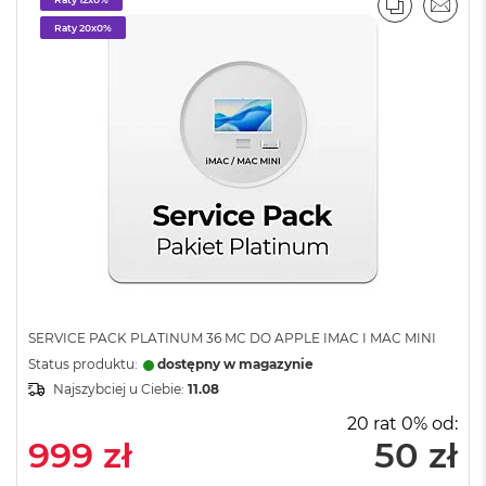
PORÓWNA
EMAI
M
Raty 20x0%
a
c
B
o
o
k
A
i
r
5
1
2
G
B
M
SERVICE PACK PLATINUM 36 MC DO APPLE IMAC I MAC MINI
a
Status produktu:
dostępny w magazynie
c
B
Najszybciej u Ciebie:
11.08
o
20 rat 0% od:
o
999 zł
50 zł
k
A