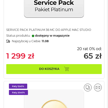
ó
ż
M
a
c
B
SERVICE PACK PLATINUM 36 MC DO APPLE MAC STUDIO
o
Status produktu:
dostępny w magazynie
o
Najszybciej u Ciebie:
11.08
k
N
20 rat 0% od:
e
1 299 zł
65 zł
o
I
n
d
DO KOSZYKA
y
g
o
Raty 12x0%
PORÓWNA
EMAI
M
Raty 20x0%
a
c
B