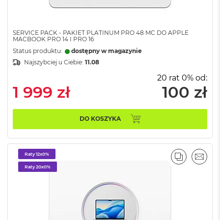
A
i
r
M
SERVICE PACK - PAKIET PLATINUM PRO 48 MC DO APPLE
4
MACBOOK PRO 14 I PRO 16
Status produktu:
dostępny w magazynie
M
Najszybciej u Ciebie:
11.08
a
c
20 rat 0% od:
B
1 999 zł
100 zł
o
o
k
A
DO KOSZYKA
i
r
M
3
Raty 12x0%
PORÓWNA
EMAI
Raty 20x0%
M
a
c
B
o
o