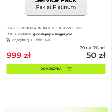
G
B
R
A
M
M
SERVICE PACK PLATINUM 36 MC DO APPLE IPAD
a
Status produktu:
dostępny w magazynie
c
Najszybciej u Ciebie:
11.08
B
o
20 rat 0% od:
o
999 zł
50 zł
k
P
r
o
DO KOSZYKA
3
2
G
B
R
A
M
M