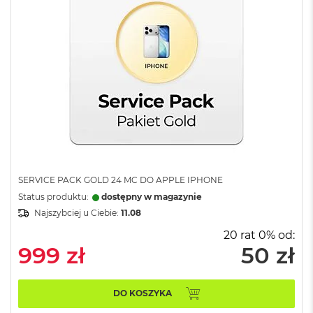
r
e
b
r
n
y
M
a
c
B
o
o
k
A
SERVICE PACK GOLD 24 MC DO APPLE IPHONE
i
Status produktu:
dostępny w magazynie
r
Najszybciej u Ciebie:
11.08
Z
ł
20 rat 0% od:
o
999 zł
50 zł
t
y
W
DO KOSZYKA
e