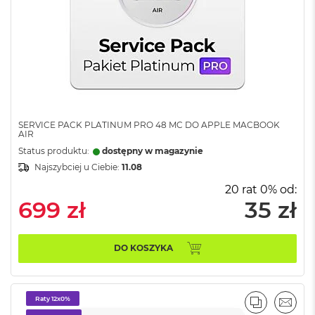
k
A
i
r
M
2
M
a
c
SERVICE PACK PLATINUM PRO 48 MC DO APPLE MACBOOK
B
AIR
o
Status produktu:
dostępny w magazynie
o
Najszybciej u Ciebie:
11.08
k
A
20 rat 0% od:
i
699 zł
35 zł
r
1
3
DO KOSZYKA
M
a
c
Raty 12x0%
B
PORÓWNA
EMAI
o