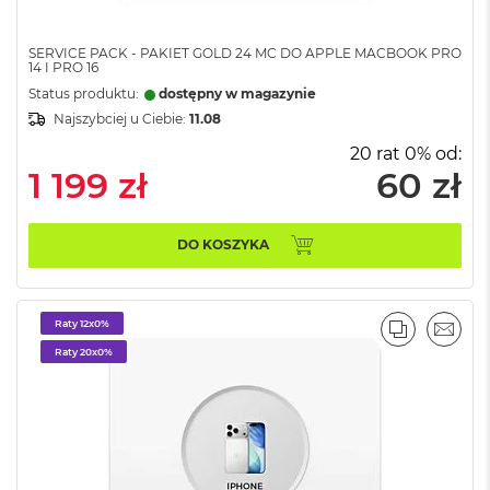
i
r
K
SERVICE PACK - PAKIET GOLD 24 MC DO APPLE MACBOOK PRO
14 I PRO 16
s
i
Status produktu:
dostępny w magazynie
ę
Najszybciej u Ciebie:
11.08
ż
y
20 rat 0% od:
c
1 199 zł
60 zł
o
w
a
DO KOSZYKA
P
o
ś
w
Raty 12x0%
i
PORÓWNA
EMAI
a
Raty 20x0%
t
a
M
a
c
B