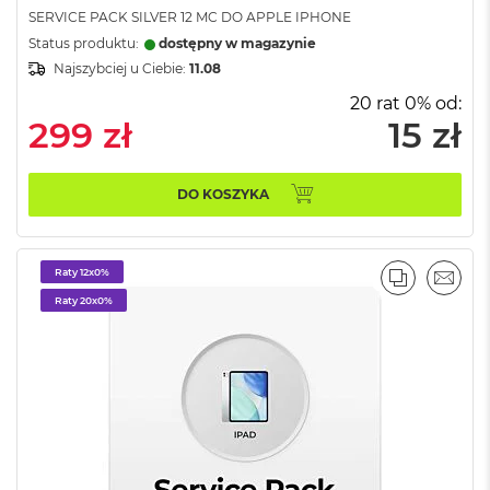
o
SERVICE PACK SILVER 12 MC DO APPLE IPHONE
o
k
Status produktu:
dostępny w magazynie
P
Najszybciej u Ciebie:
11.08
r
o
20 rat 0% od:
8
299 zł
15 zł
G
B
R
DO KOSZYKA
A
M
M
Raty 12x0%
a
PORÓWNA
EMAI
c
Raty 20x0%
B
o
o
k
P
r
o
1
6