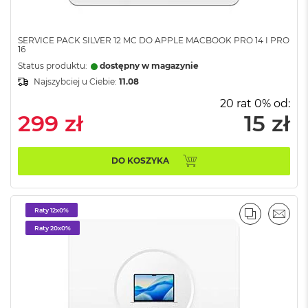
o
k
P
SERVICE PACK SILVER 12 MC DO APPLE MACBOOK PRO 14 I PRO
r
16
o
Status produktu:
dostępny w magazynie
1
4
Najszybciej u Ciebie:
11.08
20 rat 0% od:
M
299 zł
15 zł
a
c
B
o
DO KOSZYKA
o
k
P
r
Raty 12x0%
PORÓWNA
EMAI
o
Raty 20x0%
1
6
W
e
d