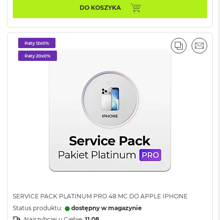
B
DO KOSZYKA
o
o
k
A
Raty 12x0%
i
PORÓWNA
EMAI
r
Raty 20x0%
B
ł
ę
k
i
t
n
y
M
a
c
B
o
o
SERVICE PACK PLATINUM PRO 48 MC DO APPLE IPHONE
k
A
Status produktu:
dostępny w magazynie
i
Najszybciej u Ciebie:
11.08