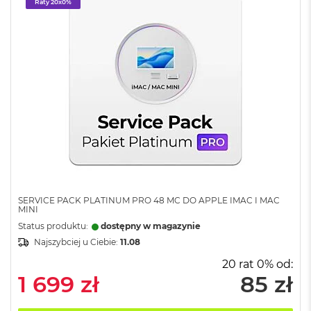
Raty 20x0%
o
k
A
i
r
1
5
W
e
d
ł
u
g
k
o
SERVICE PACK PLATINUM PRO 48 MC DO APPLE IMAC I MAC
MINI
l
o
Status produktu:
dostępny w magazynie
r
Najszybciej u Ciebie:
11.08
u
20 rat 0% od:
M
1 699 zł
85 zł
a
c