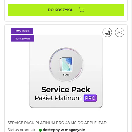
B
DO KOSZYKA
M
a
c
B
Raty 12x0%
PORÓWNA
EMAI
o
Raty 20x0%
o
k
N
e
o
5
1
2
G
B
M
a
c
B
o
SERVICE PACK PLATINUM PRO 48 MC DO APPLE IPAD
o
Status produktu:
dostępny w magazynie
k