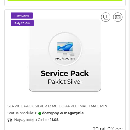
n
a
s
Raty 12x0%
z
PORÓWNA
EMAI
a
Raty 20x0%
r
o
ś
ć
M
a
c
B
o
o
k
P
r
o
SERVICE PACK SILVER 12 MC DO APPLE IMAC I MAC MINI
S
r
Status produktu:
dostępny w magazynie
e
Najszybciej u Ciebie:
11.08
b
r
20 rat 0% od: