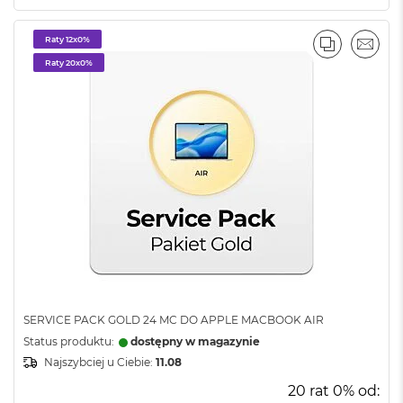
d
ł
u
Raty 12x0%
PORÓWNA
EMAI
g
Raty 20x0%
p
a
m
i
ę
c
i
R
A
M
M
a
c
B
o
SERVICE PACK GOLD 24 MC DO APPLE MACBOOK AIR
o
Status produktu:
dostępny w magazynie
k
Najszybciej u Ciebie:
11.08
A
i
20 rat 0% od:
r