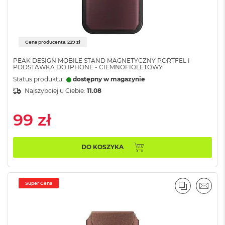
n
o
ś
c
i
Cena producenta: 229 zł
d
y
PEAK DESIGN MOBILE STAND MAGNETYCZNY PORTFEL I
s
PODSTAWKA DO IPHONE - CIEMNOFIOLETOWY
k
Status produktu:
dostępny w magazynie
u
Najszybciej u Ciebie:
11.08
M
a
99 zł
c
B
o
DO KOSZYKA
o
k
N
e
o
Super Cena
PORÓWNA
EMAI
2
5
6
G