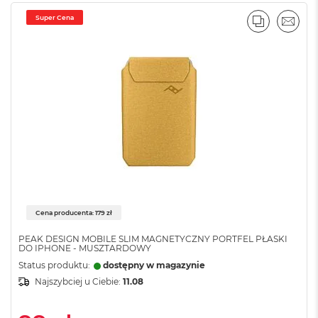
A
Super Cena
i
PORÓWNA
EMAI
r
M
a
c
B
o
o
k
A
i
r
M
5
Cena producenta: 179 zł
M
PEAK DESIGN MOBILE SLIM MAGNETYCZNY PORTFEL PŁASKI
a
DO IPHONE - MUSZTARDOWY
c
Status produktu:
dostępny w magazynie
B
Najszybciej u Ciebie:
11.08
o
o
k