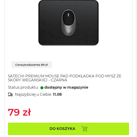
d
ł
u
g
p
a
m
i
ę
c
i
R
Cena producenta: 89 zł
A
M
SATECHI PREMIUM MOUSE PAD PODKŁADKA POD MYSZ ZE
SKÓRY WEGAŃSKIEJ - CZARNA
M
Status produktu:
dostępny w magazynie
a
Najszybciej u Ciebie:
11.08
c
B
o
79 zł
o
k
A
DO KOSZYKA
i
r