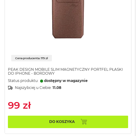
B
M
a
c
B
o
o
k
N
e
Cena producenta: 179 zł
o
5
PEAK DESIGN MOBILE SLIM MAGNETYCZNY PORTFEL PŁASKI
DO IPHONE - BORDOWY
1
2
Status produktu:
dostępny w magazynie
G
Najszybciej u Ciebie:
11.08
B
99 zł
M
a
c
B
DO KOSZYKA
o
o
k