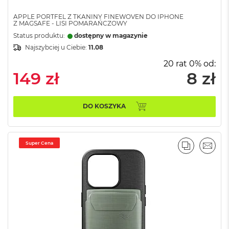
k
A
APPLE PORTFEL Z TKANINY FINEWOVEN DO IPHONE
i
Z MAGSAFE - LISI POMARAŃCZOWY
r
Status produktu:
dostępny w magazynie
3
Najszybciej u Ciebie:
11.08
2
G
20 rat 0% od:
B
149 zł
8 zł
R
A
M
DO KOSZYKA
W
e
d
ł
Super Cena
PORÓWNA
EMAI
u
g
p
o
j
e
m
n
o