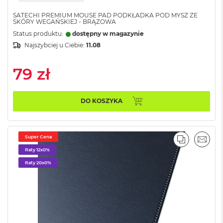
o
SATECHI PREMIUM MOUSE PAD PODKŁADKA POD MYSZ ZE
o
SKÓRY WEGAŃSKIEJ - BRĄZOWA
k
Status produktu:
dostępny w magazynie
A
i
Najszybciej u Ciebie:
11.08
r
P
79 zł
ó
ł
n
o
DO KOSZYKA
c
M
a
Super Cena
PORÓWNA
EMAI
c
Raty 12x0%
B
o
Raty 20x0%
o
k
A
i
r
S