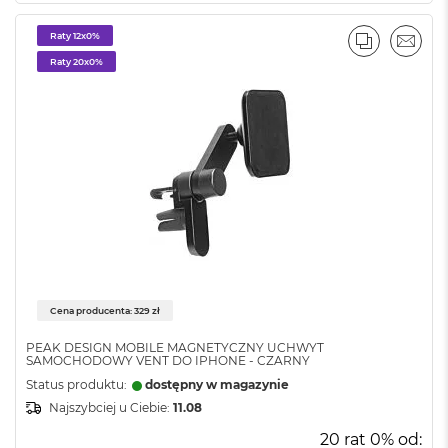
n
a
Raty 12x0%
s
PORÓWNA
EMAI
z
Raty 20x0%
a
r
o
ś
ć
M
a
c
B
o
o
k
Cena producenta: 329 zł
P
r
PEAK DESIGN MOBILE MAGNETYCZNY UCHWYT
o
SAMOCHODOWY VENT DO IPHONE - CZARNY
S
Status produktu:
dostępny w magazynie
r
e
Najszybciej u Ciebie:
11.08
b
20 rat 0% od:
r