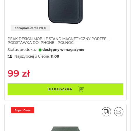
ł
u
g
k
o
l
Cena producenta: 219 zł
o
r
PEAK DESIGN MOBILE STAND MAGNETYCZNY PORTFEL I
u
PODSTAWKA DO IPHONE - PÓŁNOC
Status produktu:
dostępny w magazynie
M
Najszybciej u Ciebie:
11.08
a
c
B
99 zł
o
o
k
DO KOSZYKA
P
r
o
G
Super Cena
w
PORÓWNA
EMAI
i
e
z