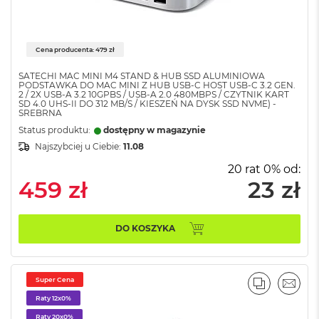
o
k
A
i
Cena producenta: 479 zł
r
1
SATECHI MAC MINI M4 STAND & HUB SSD ALUMINIOWA
PODSTAWKA DO MAC MINI Z HUB USB-C HOST USB-C 3.2 GEN.
5
2 / 2X USB-A 3.2 10GPBS / USB-A 2.0 480MBPS / CZYTNIK KART
SD 4.0 UHS-II DO 312 MB/S / KIESZEŃ NA DYSK SSD NVME) -
SREBRNA
W
e
Status produktu:
dostępny w magazynie
d
Najszybciej u Ciebie:
11.08
ł
u
20 rat 0% od:
g
459 zł
23 zł
k
o
l
DO KOSZYKA
o
r
u
Super Cena
M
PORÓWNA
EMAI
a
Raty 12x0%
c
Raty 20x0%