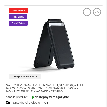
8
G
B
Super Cena
PORÓWNA
EMAI
R
Raty 12x0%
A
Raty 20x0%
M
M
a
c
B
o
o
k
A
i
r
1
Cena producenta: 219 zł
6
G
SATECHI VEGAN-LEATHER WALLET STAND PORTFEL I
PODSTAWKA DO IPHONE Z WEGAŃSKIEJ SKÓRY
B
KOMPATYBILNY Z MAGSAFE - CZARNY
R
Status produktu:
dostępny w magazynie
A
M
Najszybciej u Ciebie:
11.08