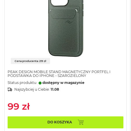
o
l
o
r
u
M
a
c
B
o
o
Cena producenta: 219 zł
k
N
PEAK DESIGN MOBILE STAND MAGNETYCZNY PORTFEL I
PODSTAWKA DO IPHONE - SZAROZIELONY
e
o
Status produktu:
dostępny w magazynie
C
Najszybciej u Ciebie:
11.08
y
t
r
99 zł
u
s
o
DO KOSZYKA
w
o