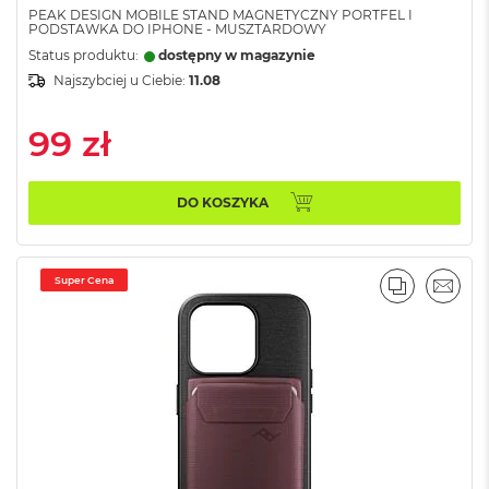
o
PEAK DESIGN MOBILE STAND MAGNETYCZNY PORTFEL I
o
PODSTAWKA DO IPHONE - MUSZTARDOWY
k
Status produktu:
dostępny w magazynie
N
e
Najszybciej u Ciebie:
11.08
o
S
99 zł
r
e
b
r
DO KOSZYKA
n
y
W
Super Cena
PORÓWNA
EMAI
e
d
ł
u
g
p
o
j
e
m