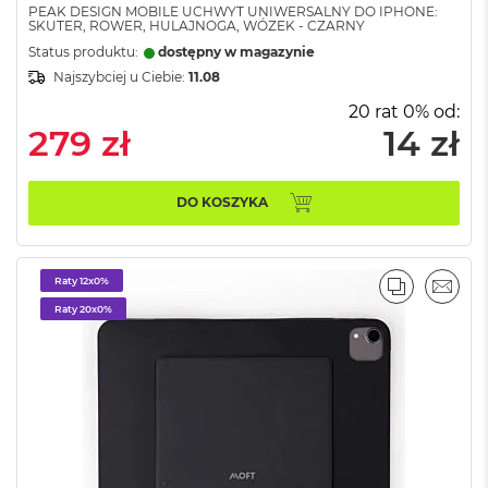
o
PEAK DESIGN MOBILE UCHWYT UNIWERSALNY DO IPHONE:
o
SKUTER, ROWER, HULAJNOGA, WÓZEK - CZARNY
k
Status produktu:
dostępny w magazynie
P
r
Najszybciej u Ciebie:
11.08
o
20 rat 0% od:
8
279 zł
14 zł
G
B
R
A
DO KOSZYKA
M
M
a
Raty 12x0%
PORÓWNA
EMAI
c
Raty 20x0%
B
o
o
k
P
r
o
1
6