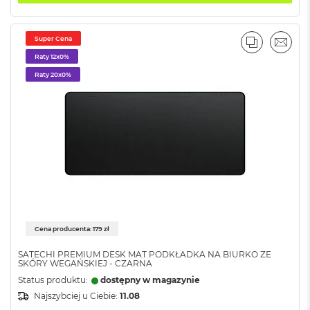
r
G
w
Super Cena
i
PORÓWNA
EMAI
e
Raty 12x0%
z
Raty 20x0%
d
n
a
s
z
a
r
o
ś
ć
M
a
Cena producenta: 179 zł
c
SATECHI PREMIUM DESK MAT PODKŁADKA NA BIURKO ZE
B
SKÓRY WEGAŃSKIEJ - CZARNA
o
o
Status produktu:
dostępny w magazynie
k
Najszybciej u Ciebie:
11.08
A