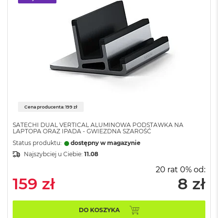
B
o
o
k
A
i
r
B
ł
ę
k
i
t
Cena producenta: 199 zł
n
y
SATECHI DUAL VERTICAL ALUMINOWA PODSTAWKA NA
LAPTOPA ORAZ IPADA - GWIEZDNA SZAROŚĆ
M
Status produktu:
dostępny w magazynie
a
Najszybciej u Ciebie:
11.08
c
B
20 rat 0% od:
o
159 zł
8 zł
o
k
A
DO KOSZYKA
i