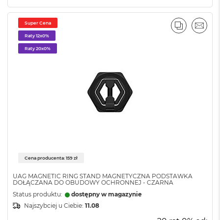
i
r
1
Super Cena
T
PORÓWNA
EMAI
B
Raty 12x0%
Raty 20x0%
M
a
c
B
o
o
k
A
i
r
2
T
Cena producenta: 159 zł
B
UAG MAGNETIC RING STAND MAGNETYCZNA PODSTAWKA
M
DOŁĄCZANA DO OBUDOWY OCHRONNEJ - CZARNA
a
Status produktu:
dostępny w magazynie
c
B
Najszybciej u Ciebie:
11.08
o