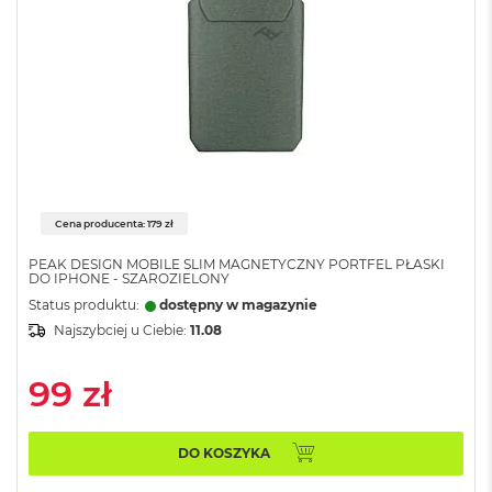
d
n
a
C
z
e
r
ń
M
a
c
Cena producenta: 179 zł
B
o
PEAK DESIGN MOBILE SLIM MAGNETYCZNY PORTFEL PŁASKI
DO IPHONE - SZAROZIELONY
o
k
Status produktu:
dostępny w magazynie
P
Najszybciej u Ciebie:
11.08
r
o
99 zł
G
w
i
e
DO KOSZYKA
z
d