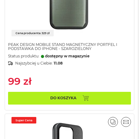
ś
c
i
d
y
s
Cena producenta: 329 zł
k
u
PEAK DESIGN MOBILE STAND MAGNETYCZNY PORTFEL I
PODSTAWKA DO IPHONE - SZAROZIELONY
M
Status produktu:
dostępny w magazynie
a
Najszybciej u Ciebie:
11.08
c
B
o
99 zł
o
k
A
i
DO KOSZYKA
r
2
5
6
Super Cena
PORÓWNA
EMAI
G
B