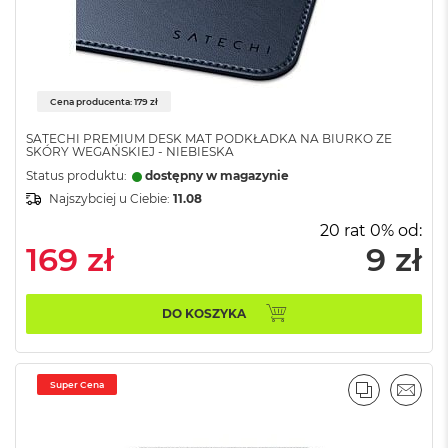
r
e
b
r
n
y
Cena producenta: 179 zł
M
SATECHI PREMIUM DESK MAT PODKŁADKA NA BIURKO ZE
a
SKÓRY WEGAŃSKIEJ - NIEBIESKA
c
Status produktu:
dostępny w magazynie
B
Najszybciej u Ciebie:
11.08
o
o
20 rat 0% od:
k
169 zł
9 zł
A
i
r
Z
DO KOSZYKA
ł
o
t
y
Super Cena
PORÓWNA
EMAI
W
e