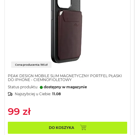
M
a
c
B
o
o
k
A
i
r
5
1
Cena producenta: 195 zł
2
G
PEAK DESIGN MOBILE SLIM MAGNETYCZNY PORTFEL PŁASKI
DO IPHONE - CIEMNOFIOLETOWY
B
Status produktu:
dostępny w magazynie
M
Najszybciej u Ciebie:
11.08
a
c
B
99 zł
o
o
k
DO KOSZYKA
A