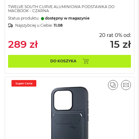
o
TWELVE SOUTH CURVE ALUMINIOWA PODSTAWKA DO
k
MACBOOK - CZARNA
P
Status produktu:
dostępny w magazynie
r
Najszybciej u Ciebie:
11.08
o
1
20 rat 0% od:
4
289 zł
15 zł
M
a
c
DO KOSZYKA
B
o
o
k
Super Cena
PORÓWNA
EMAI
P
r
o
1
6
W
e
d