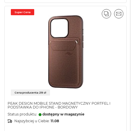
ż
ó
Super Cena
ł
PORÓWNA
EMAI
t
y
M
a
c
B
o
o
k
N
e
o
S
u
Cena producenta: 219 zł
b
t
PEAK DESIGN MOBILE STAND MAGNETYCZNY PORTFEL I
PODSTAWKA DO IPHONE - BORDOWY
e
l
Status produktu:
dostępny w magazynie
n
Najszybciej u Ciebie:
11.08
y
R