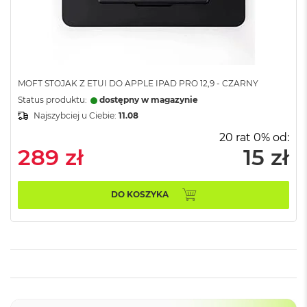
G
B
R
A
M
M
MOFT STOJAK Z ETUI DO APPLE IPAD PRO 12,9 - CZARNY
a
Status produktu:
dostępny w magazynie
c
B
Najszybciej u Ciebie:
11.08
o
20 rat 0% od:
o
289 zł
15 zł
k
P
r
o
DO KOSZYKA
3
2
G
B
R
A
M
M