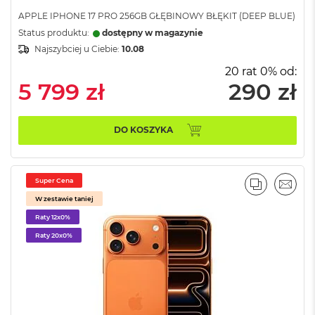
o
o
APPLE IPHONE 17 PRO 256GB GŁĘBINOWY BŁĘKIT (DEEP BLUE)
k
Status produktu:
dostępny w magazynie
N
Najszybciej u Ciebie:
10.08
e
o
20 rat 0% od:
S
5 799 zł
290 zł
r
e
b
r
DO KOSZYKA
n
y
W
Super Cena
PORÓWNA
EMAI
e
W zestawie taniej
d
ł
Raty 12x0%
u
Raty 20x0%
g
p
o
j
e
m