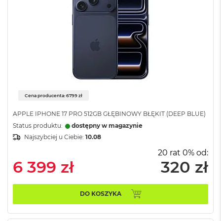
B
M
a
c
B
o
o
k
N
e
Cena producenta: 6799 zł
o
5
APPLE IPHONE 17 PRO 512GB GŁĘBINOWY BŁĘKIT (DEEP BLUE)
1
Status produktu:
dostępny w magazynie
2
Najszybciej u Ciebie:
10.08
G
B
20 rat 0% od:
6 399 zł
320 zł
M
a
c
B
DO KOSZYKA
o
o
k