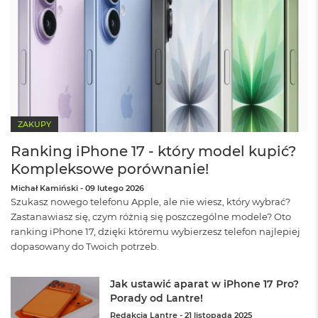
ł
u
g
k
o
l
o
r
u
ZAKUPY
M
a
Ranking iPhone 17 - który model kupić?
c
Kompleksowe porównanie!
B
o
Michał Kamiński
-
09 lutego 2026
o
Szukasz nowego telefonu Apple, ale nie wiesz, który wybrać?
k
Zastanawiasz się, czym różnią się poszczególne modele? Oto
P
r
ranking iPhone 17, dzięki któremu wybierzesz telefon najlepiej
o
dopasowany do Twoich potrzeb.
G
w
i
Jak ustawić aparat w iPhone 17 Pro?
e
Porady od Lantre!
z
Redakcja Lantre
-
21 listopada 2025