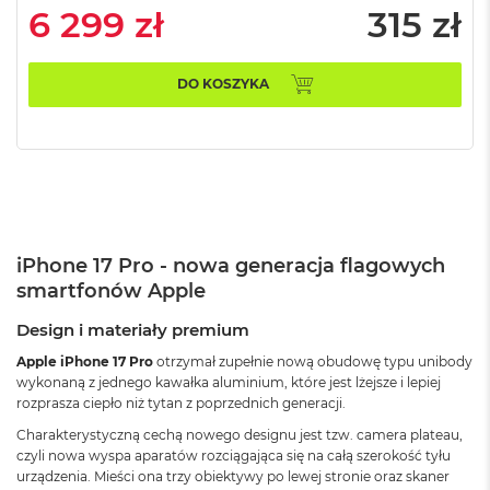
r
6 299 zł
315 zł
e
b
r
n
DO KOSZYKA
y
M
a
c
B
o
o
k
iPhone 17 Pro - nowa generacja flagowych
A
smartfonów Apple
i
r
Design i materiały premium
Z
ł
Apple iPhone 17 Pro
otrzymał zupełnie nową obudowę typu unibody
o
wykonaną z jednego kawałka aluminium, które jest lżejsze i lepiej
t
rozprasza ciepło niż tytan z poprzednich generacji.
y
Charakterystyczną cechą nowego designu jest tzw. camera plateau,
czyli nowa wyspa aparatów rozciągająca się na całą szerokość tyłu
W
urządzenia. Mieści ona trzy obiektywy po lewej stronie oraz skaner
e