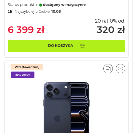
k
Status produktu:
dostępny w magazynie
A
Najszybciej u Ciebie:
10.08
i
r
20 rat 0% od:
M
6 399 zł
320 zł
2
M
DO KOSZYKA
a
c
B
o
o
W zestawie taniej
PORÓWNA
EMAI
k
Raty 20x0%
A
i
r
1
3
M
a
c
B
o