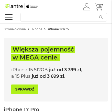
ZALOGUJ
MÓJ 
Apple
SIĘ
Festiwal
Mac
Strona główna
iPhone
iPhone 17 Pro
M
a
c
B
Większa pojemność
o
o
w MEGA
cenie.
k
N
e
iPhone 15
512GB
już od
3 399 zł,
o
a 15 Plus
już od
3 699 zł.
W
e
SPRAWDŹ
d
ł
u
g
iPhone 17 Pro
k