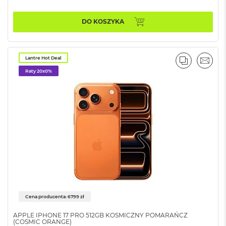
A
i
r
DO KOSZYKA
M
4
M
Lantre Hot Deal
PORÓWNA
EMAI
a
Raty 20x0%
c
B
o
o
k
A
i
r
M
3
M
a
c
Cena producenta: 6799 zł
B
o
APPLE IPHONE 17 PRO 512GB KOSMICZNY POMARAŃCZ
o
(COSMIC ORANGE)