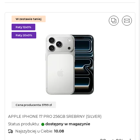
M
ż
ó
ł
W zestawie taniej
t
PORÓWNA
EMAI
y
Raty 12x0%
Raty 20x0%
M
a
c
B
o
o
k
N
e
o
S
u
b
Cena producenta: 5799 zł
t
e
APPLE IPHONE 17 PRO 256GB SREBRNY (SILVER)
l
Status produktu:
dostępny w magazynie
n
Najszybciej u Ciebie:
10.08
y
R