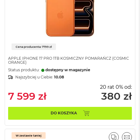
B
o
o
k
A
i
r
B
ł
Cena producenta: 7799 zł
ę
k
APPLE IPHONE 17 PRO 1TB KOSMICZNY POMARAŃCZ (COSMIC
ORANGE)
i
t
Status produktu:
dostępny w magazynie
n
Najszybciej u Ciebie:
10.08
y
20 rat 0% od:
M
7 599 zł
380 zł
a
c
B
DO KOSZYKA
o
o
k
A
W zestawie taniej
i
PORÓWNA
EMAI