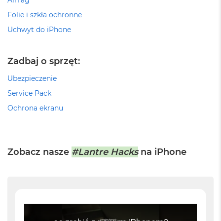
AirTag
M
Folie i szkła ochronne
a
c
Uchwyt do iPhone
B
o
o
Zadbaj o sprzęt:
k
A
Ubezpieczenie
i
r
Service Pack
2
4
Ochrona ekranu
G
B
R
A
M
Zobacz nasze
#Lantre Hacks
na iPhone
M
a
c
B
o
o