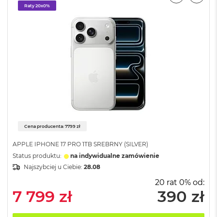
r
Raty 20x0%
G
w
i
e
z
d
n
a
s
z
a
r
o
ś
Cena producenta: 7799 zł
ć
APPLE IPHONE 17 PRO 1TB SREBRNY (SILVER)
M
Status produktu:
na indywidualne zamówienie
a
Najszybciej u Ciebie:
28.08
c
B
20 rat 0% od:
o
7 799 zł
390 zł
o
k
A