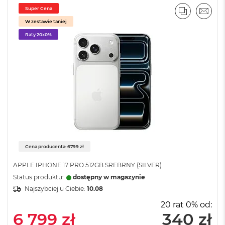
A
Super Cena
PORÓWNA
EMAI
i
W zestawie taniej
r
Raty 20x0%
M
a
c
B
o
o
k
A
i
r
M
5
Cena producenta: 6799 zł
M
APPLE IPHONE 17 PRO 512GB SREBRNY (SILVER)
a
Status produktu:
dostępny w magazynie
c
Najszybciej u Ciebie:
10.08
B
o
20 rat 0% od:
o
6 799 zł
340 zł
k