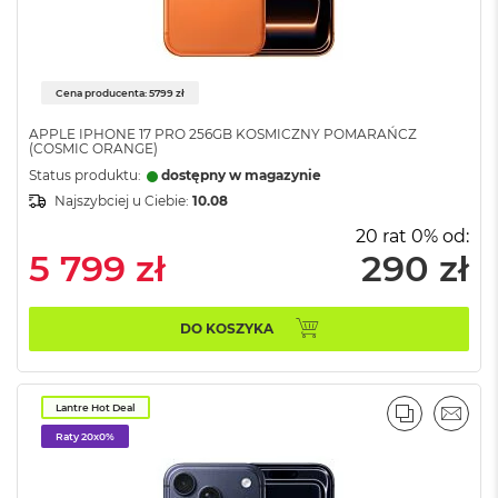
n
o
ś
c
i
Cena producenta: 5799 zł
d
y
APPLE IPHONE 17 PRO 256GB KOSMICZNY POMARAŃCZ
s
(COSMIC ORANGE)
k
Status produktu:
dostępny w magazynie
u
Najszybciej u Ciebie:
10.08
M
20 rat 0% od:
a
5 799 zł
290 zł
c
B
o
o
DO KOSZYKA
k
N
e
o
Lantre Hot Deal
PORÓWNA
EMAI
2
Raty 20x0%
5
6
G