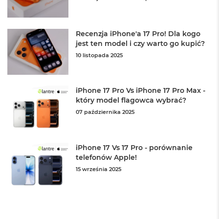
d
n
a
C
Recenzja iPhone'a 17 Pro! Dla kogo
z
jest ten model i czy warto go kupić?
e
r
10 listopada 2025
ń
M
iPhone 17 Pro Vs iPhone 17 Pro Max -
a
c
który model flagowca wybrać?
B
07 października 2025
o
o
k
P
iPhone 17 Vs 17 Pro - porównanie
r
telefonów Apple!
o
15 września 2025
G
w
i
e
z
d