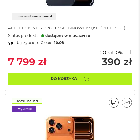
o
k
A
Cena producenta: 7799 zł
i
r
APPLE IPHONE 17 PRO 1TB GŁĘBINOWY BŁĘKIT (DEEP BLUE)
1
Status produktu:
dostępny w magazynie
5
Najszybciej u Ciebie:
10.08
W
20 rat 0% od:
e
7 799 zł
390 zł
d
ł
u
g
DO KOSZYKA
k
o
l
o
Lantre Hot Deal
PORÓWNA
EMAI
r
Raty 20x0%
u
M
a
c