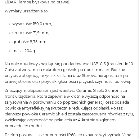
LiDAR i lampę błyskową po prawej.
d
ł
Wymiary urządzenia to:
u
g
wysokość: 150,0 mm,
p
a
szerokość: 71,9 mm,
m
i
grubość: 8,75 mm,
ę
masa: 204 g.
c
i
R
Na dole obudowy znajduje się port ładowania USB-C 3 (transfer do 10
A
Gb/s) z otworami na mikrofon i głośniki po obu stronach. Boczne
M
przyciski obejmują przycisk zasilania oraz Sterowanie aparatem po
prawej stronie oraz przyciski głośności i przycisk czynności po lewej.
M
Znaczącym ulepszeniem jest warstwa Ceramic Shield 2 chroniąca
a
front urządzenia, która zapewnia 3-krotnie wyższą odporność na
c
zarysowania w porównaniu do poprzednich generacji oraz posiada
B
powłokę antyrefleksyjną skutecznie redukującą odblaski. Po raz
o
pierwszy powłoka Ceramic Shield została zastosowana również z tyłu,
o
zwiększając odporność na pęknięcia aż 4-krotnie względem
k
A
poprzednich modeli.
i
Telefon posiada klasę odporności IP68, co oznacza wytrzymałość na
r