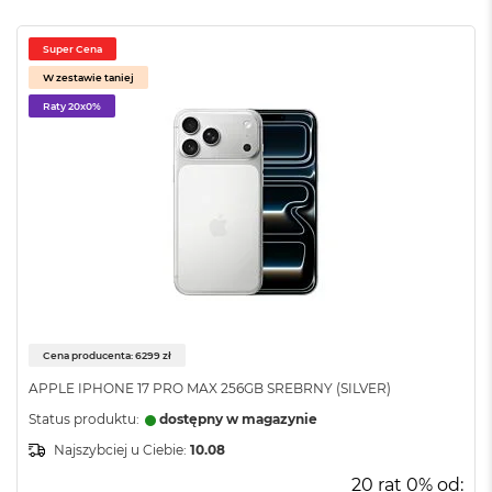
o
o
Super Cena
k
A
W zestawie taniej
i
Raty 20x0%
r
P
ó
ł
n
o
c
M
a
c
B
o
Cena producenta: 6299 zł
o
APPLE IPHONE 17 PRO MAX 256GB SREBRNY (SILVER)
k
A
Status produktu:
dostępny w magazynie
i
Najszybciej u Ciebie:
10.08
r
S
20 rat 0% od: