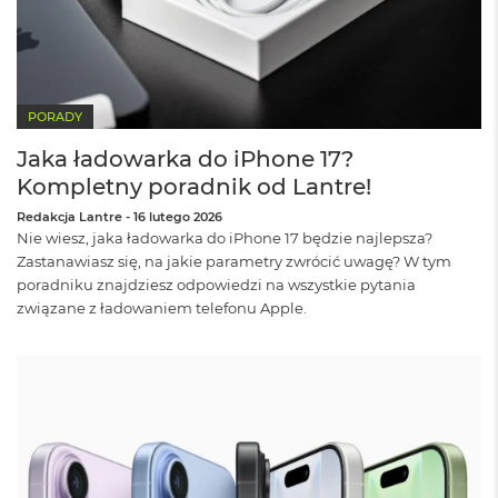
o
k
P
r
o
1
PORADY
4
Jaka ładowarka do iPhone 17?
M
Kompletny poradnik od Lantre!
a
c
Redakcja Lantre
-
16 lutego 2026
B
Nie wiesz, jaka ładowarka do iPhone 17 będzie najlepsza?
o
Zastanawiasz się, na jakie parametry zwrócić uwagę? W tym
o
poradniku znajdziesz odpowiedzi na wszystkie pytania
k
związane z ładowaniem telefonu Apple.
P
r
o
1
6
W
e
d