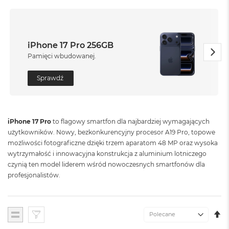
o
l
o
r
u
iPhone 17 Pro 256GB
Pamięci wbudowanej.
M
a
c
Sprawdź
B
o
o
k
iPhone 17 Pro
to flagowy smartfon dla najbardziej wymagających
N
użytkowników. Nowy, bezkonkurencyjny procesor A19 Pro, topowe
e
o
możliwości fotograficzne dzięki trzem aparatom 48 MP oraz wysoka
C
wytrzymałość i innowacyjna konstrukcja z aluminium lotniczego
y
czynią ten model liderem wśród nowoczesnych smartfonów dla
t
profesjonalistów.
r
u
s
o
U
Lista
w
K
o