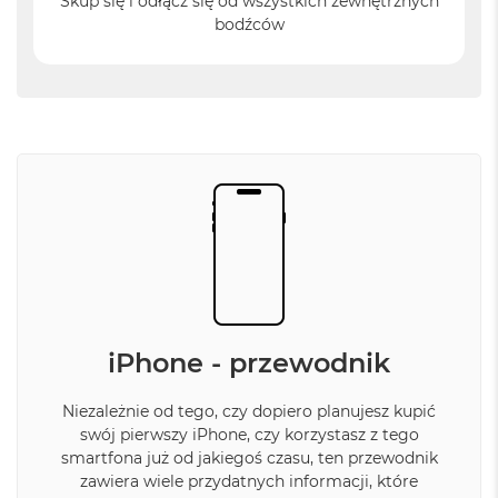
i
Skup się i odłącz się od wszystkich zewnętrznych
r
bodźców
1
T
B
M
a
c
B
o
o
k
A
i
r
2
T
iPhone - przewodnik
B
M
Niezależnie od tego, czy dopiero planujesz kupić
a
swój pierwszy iPhone, czy korzystasz z tego
c
smartfona już od jakiegoś czasu, ten przewodnik
B
zawiera wiele przydatnych informacji, które
o