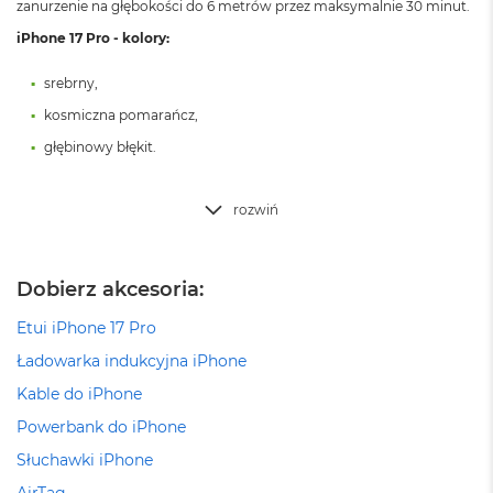
zanurzenie na głębokości do 6 metrów przez maksymalnie 30 minut.
8
G
iPhone 17 Pro - kolory:
B
R
srebrny,
A
M
kosmiczna pomarańcz,
głębinowy błękit.
M
a
c
rozwiń
B
o
o
k
Dobierz akcesoria:
A
i
Etui iPhone 17 Pro
r
1
Ładowarka indukcyjna iPhone
6
G
Kable do iPhone
B
Powerbank do iPhone
R
A
Słuchawki iPhone
M