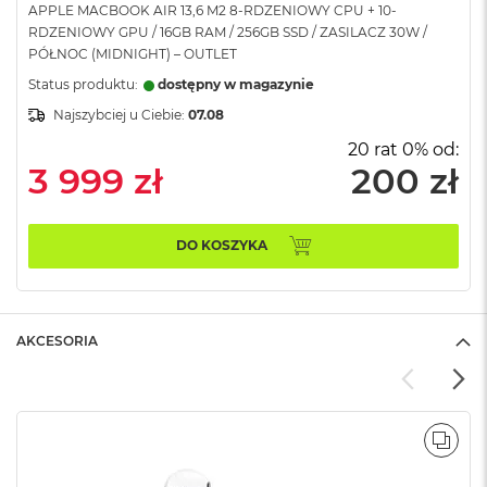
APPLE MACBOOK AIR 13,6 M2 8-RDZENIOWY CPU + 10-
A
RDZENIOWY GPU / 16GB RAM / 256GB SSD / ZASILACZ 30W /
i
PÓŁNOC (MIDNIGHT) – OUTLET
r
Status produktu:
dostępny w magazynie
M
Najszybciej u Ciebie:
07.08
a
c
20 rat 0% od:
B
3 999 zł
200 zł
o
o
k
A
DO KOSZYKA
i
r
M
5
AKCESORIA
M
a
c
B
o
POR
o
k