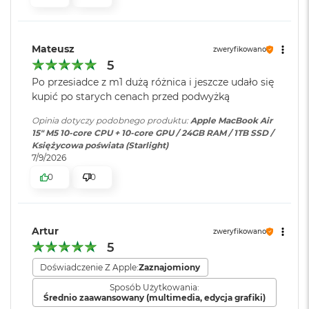
ś
cal
c
i
Pojemność baterii
:
66,5 Wh
Jasność 500 nitów
d
Mateusz
zweryfikowano
y
5
Kolory
s
k
Szybkie ładowanie
:
Możliwość szybkiego ładowania
Po przesiadce z m1 dużą różnica i jeszcze udało się
Możliwość wyświetlania miliarda kolorów
u
zasilaczem USB-C o mocy 70W
kupić po starych cenach przed podwyżką
Szeroka gama kolorów (P3)
M
Opinia dotyczy podobnego produktu:
Apple MacBook Air
a
15" M5 10‑core CPU + 10‑core GPU / 24GB RAM / 1TB SSD /
Ładowanie i
Dwa porty Thunderbolt 4
Technologia True Tone
c
Księżycowa poświata (Starlight)
rozbudowa
:
(USB‑C) obsługujące:
B
7/9/2026
Ładowanie,
DisplayPort
,
o
0
0
Thunderbolt 4 (do 40 Gb/s),
o
k
USB 4 (do 40 Gb/s)
A
Chip
i
r
Artur
zweryfikowano
Klawiatura
NIE
2
5
Apple M5
numeryczna
:
5
6
Doświadczenie Z Apple:
Zaznajomiony
Apple M5 (10-rdzeniowy procesor CPU + 10-rdzeniowy procesor
G
Sposób Użytkowania:
GPU + 16-rdzeniowy system Neural Engine)
B
Podświetlana
TAK
Średnio zaawansowany (multimedia, edycja grafiki)