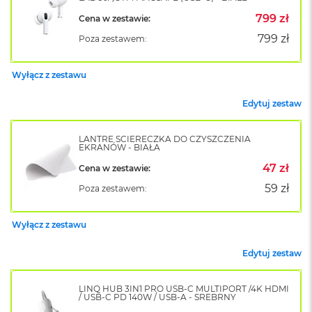
o
799 zł
Cena w zestawie:
k
A
799 zł
Poza zestawem:
i
r
1
Wyłącz z zestawu
5
Edytuj zestaw
W
e
d
LANTRE ŚCIERECZKA DO CZYSZCZENIA
EKRANÓW - BIAŁA
ł
u
47 zł
Cena w zestawie:
g
k
59 zł
Poza zestawem:
o
l
o
Wyłącz z zestawu
r
u
Edytuj zestaw
M
a
LINQ HUB 3IN1 PRO USB-C MULTIPORT /4K HDMI
/ USB-C PD 140W / USB-A - SREBRNY
c