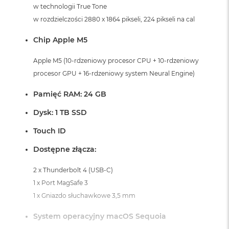
i
w technologii True Tone
r
w rozdzielczości 2880 x 1864 pikseli, 224 pikseli na cal
K
s
Chip Apple M5
i
ę
ż
Apple M5 (10-rdzeniowy procesor CPU + 10-rdzeniowy
y
procesor GPU + 16-rdzeniowy system Neural Engine)
c
o
Pamięć RAM: 24 GB
w
a
Dysk: 1 TB SSD
P
o
Touch ID
ś
w
Dostępne złącza:
i
a
2 x Thunderbolt 4 (USB-C)
t
a
1 x Port MagSafe 3
1 x Gniazdo słuchawkowe 3,5 mm
M
a
System operacyjny macOS Sequoia
c
B