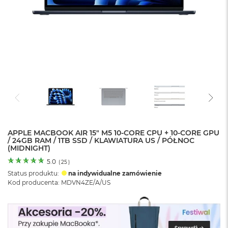
o
l
o
r
u
M
a
c
B
o
o
k
N
e
APPLE MACBOOK AIR 15" M5 10‑CORE CPU + 10‑CORE GPU
/ 24GB RAM / 1TB SSD / KLAWIATURA US / PÓŁNOC
o
(MIDNIGHT)
C
y
5.0
(
25
)
t
Status produktu:
na indywidualne zamówienie
r
Kod producenta: MDVN4ZE/A/US
u
s
o
w
o