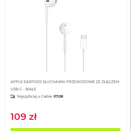
A
i
r
M
4
M
a
c
B
o
o
k
A
i
r
APPLE EARPODS SŁUCHAWKI PRZEWODOWE ZE ZŁĄCZEM
M
USB-C - BIAŁE
3
Najszybciej u Ciebie:
07.08
M
a
c
109 zł
B
o
o