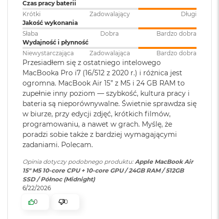
klawiatura
:
Czas pracy baterii
Akceleratory Neural Accelerator
M
Krótki
Zadowalający
Długi
a
Sprzętowa akceleracja ray tracingu
Jakość wykonania
c
B
Touch ID
:
TAK
Słaba
Dobra
Bardzo dobra
153 GB/s przepustowości pamięci
o
Wydajność i płynność
o
Niewystarczająca
Zadowalająca
Bardzo dobra
k
Silnik multimedialny
Przesiadłem się z ostatniego intelowego
Obsługa
Obsługa maks. dwóch
A
MacBooka Pro i7 (16/512 z 2020 r.) i różnica jest
wyświetlaczy
:
wyświetlaczy zewnętrznych do
i
Sprzętowa akceleracja obsługi H.264, HEVC, ProRes i ProRes RAW
ogromna. MacBook Air 15” z M5 i 24 GB RAM to
6K przy 60 Hz lub jednego
r
zupełnie inny poziom — szybkość, kultura pracy i
wyświetlacza do 8K przy 60 Hz.
5
Silnik dekodowania wideo
1
bateria są nieporównywalne. Świetnie sprawdza się
2
w biurze, przy edycji zdjęć, krótkich filmów,
Silnik kodowania wideo
G
programowaniu, a nawet w grach. Myślę, że
Odtwarzanie wideo
:
Obsługiwane formaty: m.in.
B
Silnik kodujący i dekodujący format ProRes
poradzi sobie także z bardziej wymagającymi
HEVC,
H.264
, AV1 i ProRes; HDR z
zadaniami. Polecam.
Dolby Vision, HDR10 i HLG
M
Dekoder AV1
a
Opinia dotyczy podobnego produktu:
Apple MacBook Air
c
15" M5 10‑core CPU + 10‑core GPU / 24GB RAM / 512GB
B
Odtwarzanie
Obsługiwane formaty: m.in.
SSD / Północ (Midnight)
o
dźwięku
:
AAC, MP3,
Apple Lossless
,
FLAC
,
6/22/2026
o
Dolby Digital
, Dolby Digital
k
Ładowanie i rozbudowa
0
0
Plus i Dolby Atmos
A