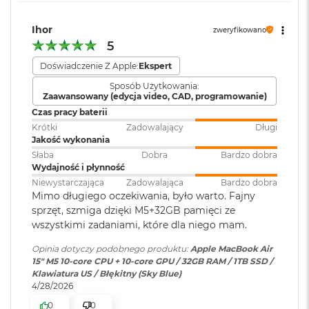
i
Port MagSafe 3
r
Gniazdo słuchawkowe 3,5 mm
1
Zainstalowany
macOS
Ihor
zweryfikowano
T
Dwa porty Thunderbolt 4 (USB-C) obsługujące:
system operacyjny
:
5
B
Doświadczenie Z Apple:
Ekspert
Ładowanie
M
Wersja systemu
macOS Sequoia lub nowszy
Sposób Użytkowania:
a
DisplayPort
Zaawansowany (edycja video, CAD, programowanie)
operacyjnego
:
c
B
Czas pracy baterii
Thunderbolt 4 (do 40 Gb/s)
o
Krótki
Zadowalający
Długi
o
Jakość wykonania
USB 4 (do 40 Gb/s)
Dołączone
Wbudowane aplikacje systemu
k
Słaba
Dobra
Bardzo dobra
oprogramowanie
:
macOS
A
Wydajność i płynność
i
Niewystarczająca
Zadowalająca
Bardzo dobra
r
Mimo długiego oczekiwania, było warto. Fajny
2
Dodatkowe
Klawiatura z Touch ID, Gładzik
sprzęt, szmiga dzięki M5+32GB pamięci ze
T
informacje
:
Force Touch wyczuwający siłę
Obsługa wyświetlaczy
B
wszystkimi zadaniami, które dla niego mam.
nacisku, Czujnik światła
otoczenia
Opinia dotyczy podobnego produktu:
Apple MacBook Air
M
15" M5 10‑core CPU + 10‑core GPU / 32GB RAM / 1TB SSD /
Obsługa maksymalnie dwóch wyświetlaczy zewnętrznych:
a
Klawiatura US / Błękitny (Sky Blue)
c
Dwa wyświetlacze o natywnej rozdzielczości do 6K przy 60
4/28/2026
B
Układ klawiatury
:
ANSI - Angielski US
Hz lub 4K przy 144 Hz
o
0
0