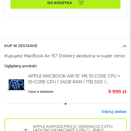
k
DO KOSZYKA
A
i
r
M
2
M
a
KUP W ZESTAWIE
c
Kupujesz MacBook Air 15? Dobierz akcesoria w super cenie.
B
o
Oglądany produkt
o
k
APPLE MACBOOK AIR 15" M5 10‑CORE CPU +
A
10‑CORE GPU / 24GB RAM / 1TB SSD /
i
r
KLAWIATURA US / PÓŁNOC (MIDNIGHT)
9 999 zł
Cena w zestawie:
1
3
M
Edytuj zestaw
a
c
B
APPLE AIRPODS PRO (2. GENERACJI) Z ETUI
o
ŁADUJĄCYM MAGSAFE (USB-C) - BIAŁE