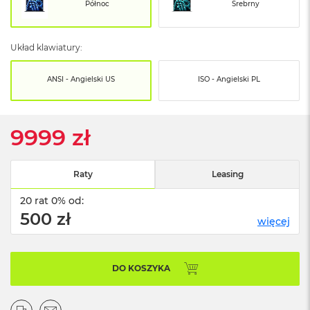
o
Północ
Srebrny
o
k
N
Układ klawiatury:
e
o
S
ANSI - Angielski US
ISO - Angielski PL
r
e
b
r
9999 zł
n
y
Raty
Leasing
W
e
20 rat 0% od:
d
ł
500 zł
więcej
u
g
p
o
DO KOSZYKA
j
e
m