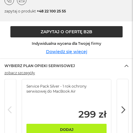
n
o
zapytaj o produkt
+48 22 100 25 55
ś
c
i
d
ZAPYTAJ O OFERTĘ B2B
y
s
Indywidualna wycena dla Twojej firmy
k
u
Dowiedz się więcej
M
WYBIERZ PLAN OPIEKI SERWISOWEJ
a
c
zobacz szczegóły
B
o
Service Pack Silver - 1 rok ochrony
Servi
o
serwisowej do MacBook Air
serw
k
N
e
o
299 zł
2
5
6
DODAJ
G