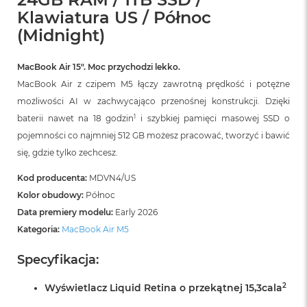
r
Klawiatura US / Północ
G
w
(Midnight)
i
e
z
MacBook Air 15″. Moc przychodzi lekko.
d
MacBook Air z czipem M5 łączy zawrotną prędkość i potężne
n
możliwości AI w zachwycająco przenośnej konstrukcji. Dzięki
a
s
1
baterii nawet na 18 godzin
i szybkiej pamięci masowej SSD o
z
pojemności co najmniej 512 GB możesz pracować, tworzyć i bawić
a
r
się, gdzie tylko zechcesz.
o
ś
Kod producenta:
MDVN4/US
ć
Kolor obudowy:
Północ
Data premiery modelu:
Early 2026
M
a
Kategoria:
MacBook Air M5
c
B
Specyfikacja:
o
o
2
Wyświetlacz Liquid Retina o przekątnej 15,3cala
k
A