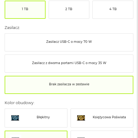
ó
1 TB
2 TB
4 TB
ż
M
a
Zasilacz:
c
B
Zasilacz USB‑C o mocy 70 W
o
o
k
N
Zasilacz z dwoma portami USB‑C o mocy 35 W
e
o
I
n
Brak zasilacza w zestawie
d
y
g
Kolor obudowy:
o
M
Błękitny
Księżycowa Poświata
a
c
B