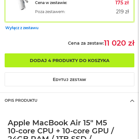
B
175 zł
Cena w zestawie:
o
219 zł
Poza zestawem:
o
k
A
Wyłącz z zestawu
i
r
B
11 020 zł
Cena za zestaw:
ł
ę
k
DODAJ 4 PRODUKTY DO KOSZYKA
i
t
n
Edytuj zestaw
y
M
a
OPIS PRODUKTU
c
B
o
o
Apple MacBook Air 15" M5
k
10‑core CPU + 10‑core GPU /
A
i
24GB RAM / 1TB SSD /