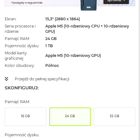
ż
ó
ł
Ekran
15,3" (2880 x 1864)
t
y
Seria procesora i
Apple M5 (10-rdzeniowy CPU + 10-rdzeniowy
rdzenie
GPU)
M
Pamięć RAM
24 GB
a
Pojemność dysku
1 TB
c
Model karty
B
Apple M5 (10-rdzeniowy GPU)
graficznej
o
o
Kolor obudowy
Północ
k
N
Przejdź do pełnej specyfikacji
e
SKONFIGURUJ:
o
S
u
Pamięć RAM:
b
t
e
16 GB
24 GB
32 GB
l
n
y
Pojemność dysku:
R