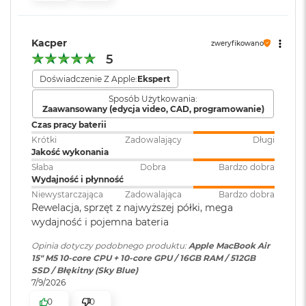
k
bezpieczeństwo i sprawne działanie.
Atmos, Układ trzech
A
mikrofonów
i
KTO KOCHA IPHONE’A, POKOCHA I MACA
– Mac świetnie
r
Kacper
zweryfikowano
dogaduje się z każdym urządzeniem Apple. Razem potrafią
3
5
zdziałać cuda. Możesz skopiować coś na iPhonie i wkleić to
2
Moduł Bluetooth
:
Bluetooth 6
G
Doświadczenie Z Apple:
Ekspert
na Macu. Albo odebrać na Macu połączenie FaceTime i
B
4
wysłać z niego tekst przez apkę Wiadomości
Sposób Użytkowania:
R
Czytnik kart
NIE
Zaawansowany (edycja video, CAD, programowanie)
A
pamięci
:
Czas pracy baterii
M
Krótki
Zadowalający
Długi
W
Jakość wykonania
e
Karta sieciowa
Wi-Fi 7 (802.11be)
Słaba
Dobra
Bardzo dobra
d
Wydajność i płynność
bezprzewodowa
ł
WLAN
:
Niewystarczająca
Zadowalająca
Bardzo dobra
u
Wyświetlacz
Rewelacja, sprzęt z najwyższej półki, mega
g
wydajność i pojemna bateria
p
Wyświetlacz Liquid Retina
o
Kamera
Kamera 12MP Center Stage z
Opinia dotyczy podobnego produktu:
Apple MacBook Air
j
internetowa
:
obsługą funkcji Widok blatu
Wyświetlacz o przekątnej 15,3 cala z podświetleniem LED, w
15" M5 10‑core CPU + 10‑core GPU / 16GB RAM / 512GB
e
SSD / Błękitny (Sky Blue)
m
1
technologii IPS
7/9/2026
n
Bateria
:
Litowo-polimerowa
o
Rozdzielczość natywna 2880 na 1864 piksele przy 224 pikselach na
0
0