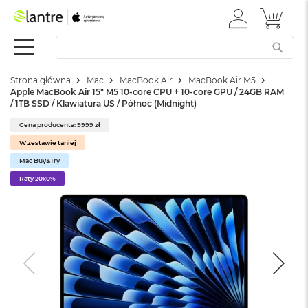
ZALOGUJ
MÓJ 
Apple
SIĘ
Festiwal
Mac
Strona główna
Mac
MacBook Air
MacBook Air M5
M
Apple MacBook Air 15" M5 10‑core CPU + 10‑core GPU / 24GB RAM
a
/ 1TB SSD / Klawiatura US / Północ (Midnight)
c
B
Cena producenta: 9999 zł
o
W zestawie taniej
o
k
Mac Buy&Try
N
Raty 20x0%
e
o
W
e
d
ł
u
g
k