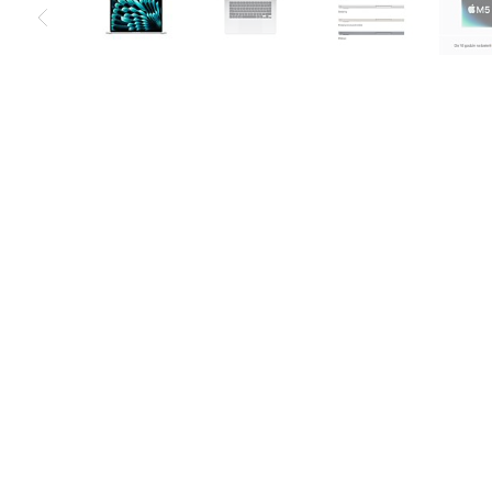
Air
M5
MacBook
Air
M4
MacBook
Air
M3
MacBook
Air
M2
MacBook
Air
13
MacBook
Air
15