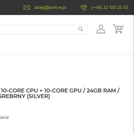
sklep@lantre.pl
(+48) 22 100 25 55
ZALOGUJ
MÓJ 
SIĘ
10‑CORE CPU + 10‑CORE GPU / 24GB RAM /
 SREBRNY (SILVER)
ienie