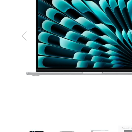
MacBook
Neo
Indygo
MacBook
Neo
Srebrny
Według
pojemności
dysku
MacBook
Neo
256GB
MacBook
Neo
512GB
MacBook
Air
MacBook