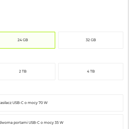
24 GB
32 GB
2 TB
4 TB
asilacz USB‑C o mocy 70 W
z dwoma portami USB‑C o mocy 35 W