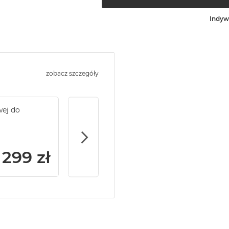
Indyw
zobacz szczegóły
wej do
Service Pack Gold - 2 lata ochrony serwi
MacBook Air
299 zł