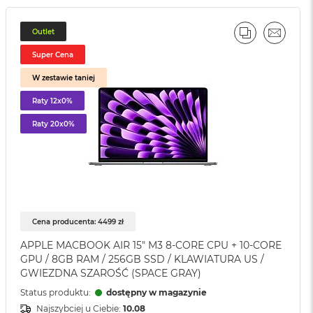
Outlet
J
PORÓWNAJ
EMAIL
Super Cena
W zestawie taniej
Raty 12x0%
Raty 20x0%
Cena producenta: 4499 zł
APPLE MACBOOK AIR 15" M3 8-CORE CPU + 10-CORE
GPU / 8GB RAM / 256GB SSD / KLAWIATURA US /
GWIEZDNA SZAROŚĆ (SPACE GRAY)
Status produktu:
dostępny w magazynie
Najszybciej u Ciebie:
10.08