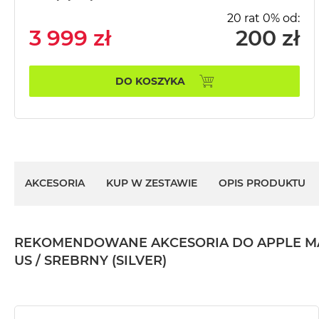
MacBook
20 rat 0% od:
Pro
3 999 zł
200 zł
Gwiezdna
szarość
DO KOSZYKA
MacBook
Pro
Srebrny
Według
pamięci
RAM
AKCESORIA
KUP W ZESTAWIE
OPIS PRODUKTU
MacBook
Pro
8GB
RAM
REKOMENDOWANE AKCESORIA DO APPLE MACBO
MacBook
US / SREBRNY (SILVER)
Pro
16GB
RAM