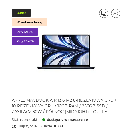
2TB
MacBook
Outlet
PORÓWNA
EMAI
Air
W zestawie taniej
4TB
Raty 12x0%
MacBook
Pro
Raty 20x0%
MacBook
Pro
14
MacBook
Pro
16
Według
koloru
APPLE MACBOOK AIR 13,6 M2 8-RDZENIOWY CPU +
MacBook
10-RDZENIOWY GPU / 16GB RAM / 256GB SSD /
Pro
ZASILACZ 30W / PÓŁNOC (MIDNIGHT) – OUTLET
Gwiezdna
Status produktu:
dostępny w magazynie
Czerń
Najszybciej u Ciebie:
10.08