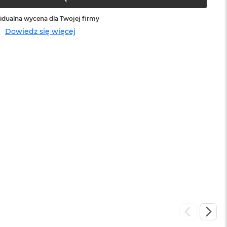
idualna wycena dla Twojej firmy
Dowiedz się więcej
sowej do
Service Pack Platinum - 3 lata ochrony
MacBook Air
399 zł