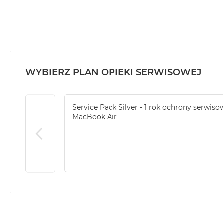
MacBook
Air
32GB
RAM
Według
pojemności
WYBIERZ PLAN OPIEKI SERWISOWEJ
dysku
MacBook
Air
Service Pack Silver - 1 rok ochrony serwiso
256GB
MacBook Air
MacBook
Air
512GB
MacBook
Air
1TB
MacBook
Air