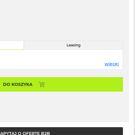
Leasing
więcej
DO KOSZYKA
ZAPYTAJ O OFERTĘ B2B