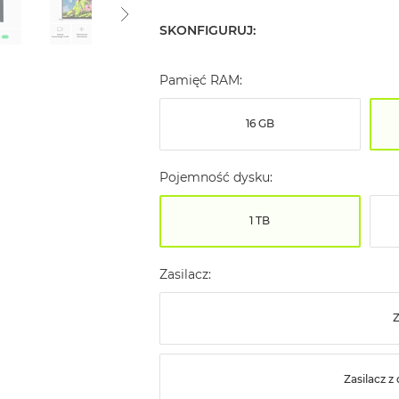
SKONFIGURUJ:
Pamięć RAM:
16 GB
Pojemność dysku:
1 TB
Zasilacz:
Z
Zasilacz 