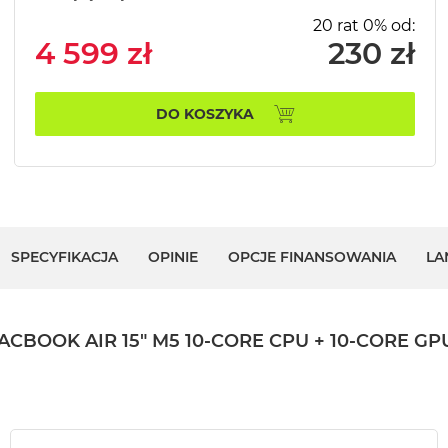
20 rat 0% od:
4 599 zł
230 zł
DO KOSZYKA
SPECYFIKACJA
OPINIE
OPCJE FINANSOWANIA
LA
OK AIR 15" M5 10‑CORE CPU + 10‑CORE GPU 