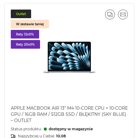
Outlet
J
L
PORÓWNA
EMAIL
W zestawie taniej
Raty 12x0%
Raty 20x0%
APPLE MACBOOK AIR 13" M4 10-CORE CPU + 10-CORE
GPU / 16GB RAM / 512GB SSD / BŁĘKITNY (SKY BLUE)
– OUTLET
Status produktu:
dostępny w magazynie
Najszybciej u Ciebie:
10.08