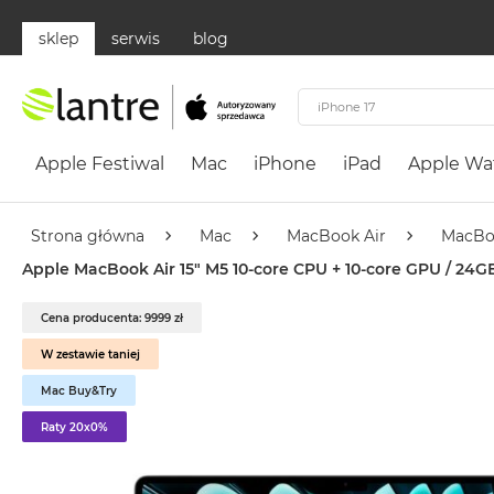
sklep
serwis
blog
Apple
Festiwal
Apple Festiwal
Mac
iPhone
iPad
Apple Wa
Mac
MacBook
Neo
Strona główna
Mac
MacBook Air
MacBo
Według
Apple MacBook Air 15" M5 10‑core CPU + 10‑core GPU / 24GB
koloru
MacBook
Cena producenta: 9999 zł
Neo
W zestawie taniej
Cytrusowożółty
Mac Buy&Try
MacBook
Neo
Raty 20x0%
Subtelny
Róż