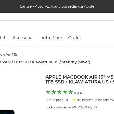
Lantre - Autoryzowany Sprzedawca Apple
tch
Akcesoria
Lantre Care
Outlet
ok Air M5
 RAM / 1TB SSD / Klawiatura US / Srebrny (Silver)
APPLE MACBOOK AIR 15" M5 
1TB SSD / KLAWIATURA US /
5.0
(
25
)
Status produktu:
na indywidualne zamów
Kod producenta: MDVC4ZE/A/US