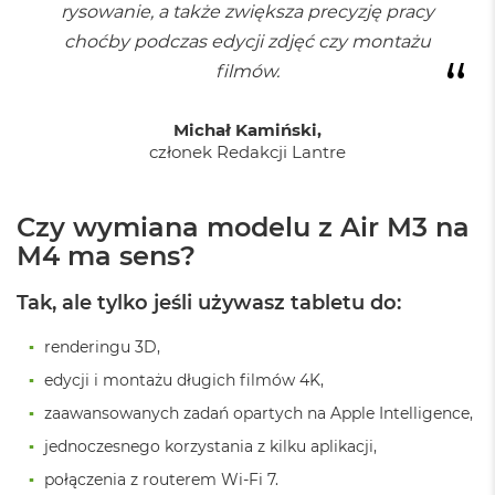
d
rysowanie, a także zwiększa precyzję pracy
n
choćby podczas edycji zdjęć czy montażu
a
C
filmów.
z
e
r
Michał Kamiński,
ń
członek Redakcji Lantre
M
a
Czy wymiana modelu z Air M3 na
c
B
M4 ma sens?
o
o
Tak, ale tylko jeśli używasz tabletu do:
k
P
r
renderingu 3D,
o
edycji i montażu długich filmów 4K,
G
w
zaawansowanych zadań opartych na Apple Intelligence,
i
e
jednoczesnego korzystania z kilku aplikacji,
z
połączenia z routerem Wi-Fi 7.
d