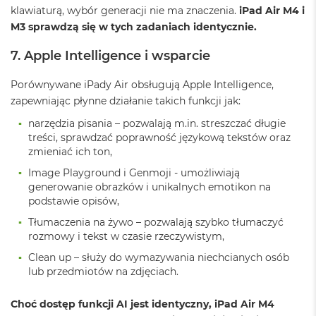
d
klawiaturą, wybór generacji nie ma znaczenia.
iPad Air M4 i
ł
M3 sprawdzą się w tych zadaniach identycznie.
u
g
7. Apple Intelligence i wsparcie
p
a
m
Porównywane iPady Air obsługują Apple Intelligence,
i
zapewniając płynne działanie takich funkcji jak:
ę
c
narzędzia pisania – pozwalają m.in. streszczać długie
i
treści, sprawdzać poprawność językową tekstów oraz
R
zmieniać ich ton,
A
M
Image Playground i Genmoji - umożliwiają
generowanie obrazków i unikalnych emotikon na
M
podstawie opisów,
a
Tłumaczenia na żywo – pozwalają szybko tłumaczyć
c
B
rozmowy i tekst w czasie rzeczywistym,
o
Clean up – służy do wymazywania niechcianych osób
o
lub przedmiotów na zdjęciach.
k
A
i
Choć dostęp funkcji AI jest identyczny, iPad Air M4
r