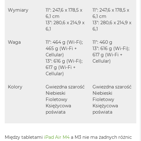
o
o
Wymiary
11": 247,6 x 178,5 x
11": 247,6 x 178,5 x
k
6,1 cm
6,1 cm
N
13”: 280,6 x 214,9 x
13": 280,6 x 214,9 x
e
6,1
6,1
o
S
r
Waga
11": 464 g (Wi-Fi);
11": 460 g
e
465 g (Wi-Fi +
13": 616 g (Wi-Fi);
b
Cellular)
617 g (Wi‑Fi +
r
13": 616 g (Wi-Fi);
Cellular)
n
617 g (Wi‑Fi +
y
Cellular)
W
e
Kolory
Gwiezdna szarość
Gwiezdna szarość
d
Niebieski
Niebieski
ł
Fioletowy
Fioletowy
u
Księżycowa
Księżycowa
g
poświata
poświata
p
o
j
e
Między tabletami
iPad Air M4
a M3 nie ma żadnych różnic
m