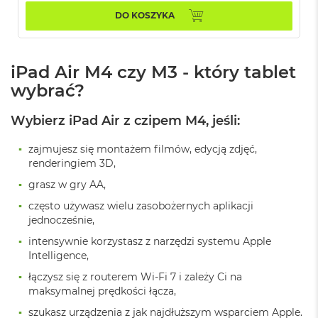
o
DO KOSZYKA
k
A
i
r
iPad Air M4 czy M3 - który tablet
4
T
wybrać?
B
Wybierz iPad Air z czipem M4, jeśli:
M
a
c
zajmujesz się montażem filmów, edycją zdjęć,
B
renderingiem 3D,
o
grasz w gry AA,
o
k
często używasz wielu zasobożernych aplikacji
P
jednocześnie,
r
o
intensywnie korzystasz z narzędzi systemu Apple
Intelligence,
M
a
łączysz się z routerem Wi-Fi 7 i zależy Ci na
c
maksymalnej prędkości łącza,
B
szukasz urządzenia z jak najdłuższym wsparciem Apple.
o