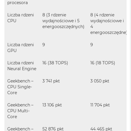
procesora
B
M
Liczba rdzeni
8 (3 rdzenie
8 (4 rdzenie
a
CPU
wydajnościowe i 5
wydajnościowe i
c
energooszczędnych)
4
B
energooszczędne)
o
o
Liczba rdzeni
9
9
k
GPU
N
e
o
Liczba rdzeni
16 (38 TOPS)
16 (18 TOPS)
5
Neural Engine
1
2
Geekbench –
3 741 pkt
3 050 pkt
G
CPU Single-
B
Core
M
a
Geekbench –
13 106 pkt
11 704 pkt
c
CPU Multi-
B
Core
o
o
Geekbench –
52 876 pkt
44 465 pkt
k