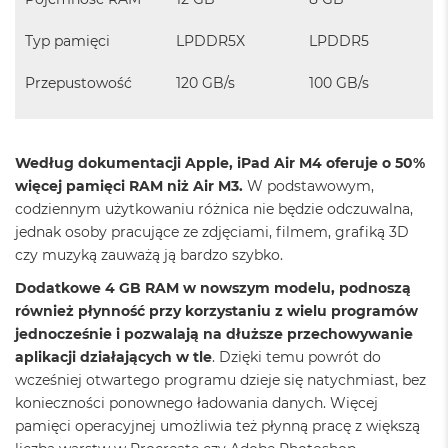
k
A
Typ pamięci
LPDDR5X
LPDDR5
i
r
M
Przepustowość
120 GB/s
100 GB/s
2
M
a
Według dokumentacji Apple, iPad Air M4 oferuje o 50%
c
więcej pamięci RAM niż Air M3.
W podstawowym,
B
codziennym użytkowaniu różnica nie będzie odczuwalna,
o
o
jednak osoby pracujące ze zdjęciami, filmem, grafiką 3D
k
czy muzyką zauważą ją bardzo szybko.
A
i
Dodatkowe 4 GB RAM w nowszym modelu, podnoszą
r
również płynność przy korzystaniu z wielu programów
1
jednocześnie i pozwalają na dłuższe przechowywanie
3
aplikacji działających w tle
. Dzięki temu powrót do
M
wcześniej otwartego programu dzieje się natychmiast, bez
a
konieczności ponownego ładowania danych. Więcej
c
pamięci operacyjnej umożliwia też płynną pracę z większą
B
o