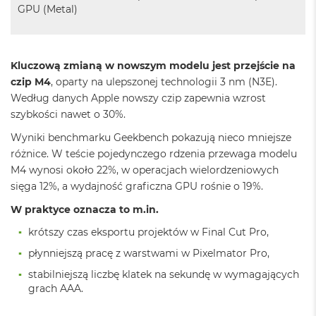
GPU (Metal)
A
i
r
M
Kluczową zmianą w nowszym modelu jest przejście na
a
czip M4
, oparty na ulepszonej technologii 3 nm (N3E).
c
Według danych Apple nowszy czip zapewnia wzrost
B
szybkości nawet o 30%.
o
o
Wyniki benchmarku Geekbench pokazują nieco mniejsze
k
A
różnice. W teście pojedynczego rdzenia przewaga modelu
i
M4 wynosi około 22%, w operacjach wielordzeniowych
r
sięga 12%, a wydajność graficzna GPU rośnie o 19%.
M
5
W praktyce oznacza to m.in.
M
krótszy czas eksportu projektów w Final Cut Pro,
a
płynniejszą pracę z warstwami w Pixelmator Pro,
c
B
stabilniejszą liczbę klatek na sekundę w wymagających
o
grach AAA.
o
k