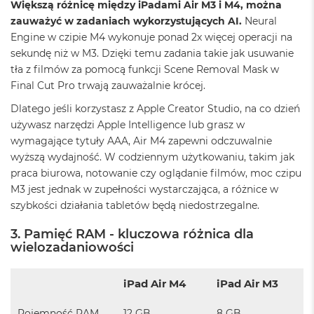
A
Większą różnicę między iPadami Air M3 i M4, można
i
zauważyć w zadaniach wykorzystujących AI.
Neural
r
Engine w czipie M4 wykonuje ponad 2x więcej operacji na
M
sekundę niż w M3. Dzięki temu zadania takie jak usuwanie
4
tła z filmów za pomocą funkcji Scene Removal Mask w
M
Final Cut Pro trwają zauważalnie krócej.
a
c
Dlatego jeśli korzystasz z Apple Creator Studio, na co dzień
B
używasz narzędzi Apple Intelligence lub grasz w
o
wymagające tytuły AAA, Air M4 zapewni odczuwalnie
o
k
wyższą wydajność. W codziennym użytkowaniu, takim jak
A
praca biurowa, notowanie czy oglądanie filmów, moc czipu
i
M3 jest jednak w zupełności wystarczająca, a różnice w
r
szybkości działania tabletów będą niedostrzegalne.
M
3
3. Pamięć RAM - kluczowa różnica dla
M
wielozadaniowości
a
c
iPad Air M4
iPad Air M3
B
o
o
Pojemność RAM
12 GB
8 GB