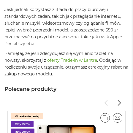
n
a
Jeśli jednak korzystasz z iPada do pracy biurowej i
s
standardowych zadań, takich jak przeglądanie internetu,
z
słuchanie muzyki, wideorozmowy czy oglądanie filmów,
a
r
lepiej wybrać poprzedni model, a zaoszczędzone 550 zł
o
przeznaczyć na przydatne akcesoria, takie jak rysik Apple
ś
Pencil czy etui.
ć
Pamiętaj, że jeśli zdecydujesz się wymienić tablet na
M
nowszy, skorzystaj z
oferty Trade-In w Lantre
. Oddając w
a
rozliczeniu swoje urządzenie, otrzymasz atrakcyjny rabat na
c
B
zakup nowego modelu.
o
o
Polecane produkty
k
P
r
o
S
r
W zestawie taniej
PORÓWNAJ
EMAIL
e
Raty 12x0%
b
r
Raty 20x0%