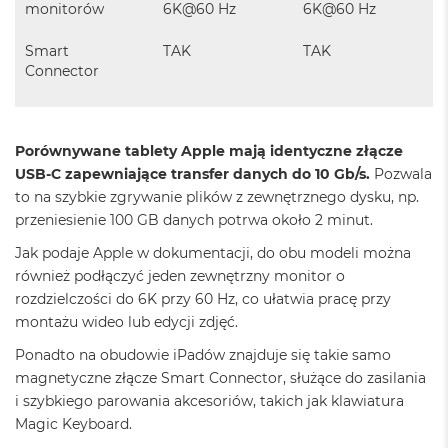
k
monitorów
6K@60 Hz
6K@60 Hz
A
i
Smart
TAK
TAK
r
Connector
3
2
G
B
R
Porównywane tablety Apple mają identyczne złącze
A
USB-C zapewniające transfer danych do 10 Gb/s.
Pozwala
M
to na szybkie zgrywanie plików z zewnętrznego dysku, np.
przeniesienie 100 GB danych potrwa około 2 minut.
W
e
Jak podaje Apple w dokumentacji, do obu modeli można
d
również podłączyć jeden zewnętrzny monitor o
ł
u
rozdzielczości do 6K przy 60 Hz, co ułatwia pracę przy
g
montażu wideo lub edycji zdjęć.
p
o
Ponadto na obudowie iPadów znajduje się takie samo
j
magnetyczne złącze Smart Connector, służące do zasilania
e
i szybkiego parowania akcesoriów, takich jak klawiatura
m
n
Magic Keyboard.
o