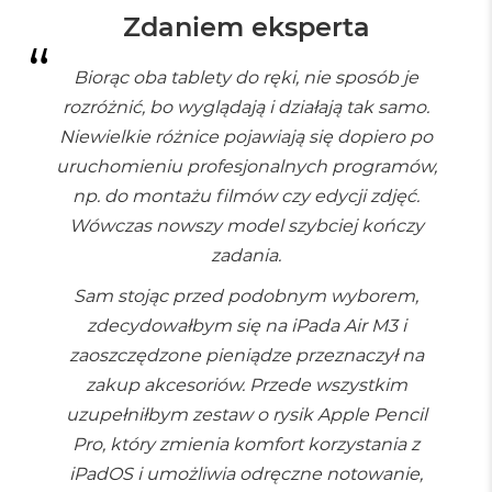
ł
u
Zdaniem eksperta
g
k
Biorąc oba tablety do ręki, nie sposób je
o
l
rozróżnić, bo wyglądają i działają tak samo.
o
Niewielkie różnice pojawiają się dopiero po
r
u
uruchomieniu profesjonalnych programów,
np. do montażu filmów czy edycji zdjęć.
M
a
Wówczas nowszy model szybciej kończy
c
zadania.
B
o
Sam stojąc przed podobnym wyborem,
o
k
zdecydowałbym się na iPada Air M3 i
P
zaoszczędzone pieniądze przeznaczył na
r
o
zakup akcesoriów. Przede wszystkim
G
uzupełniłbym zestaw o rysik Apple Pencil
w
i
Pro, który zmienia komfort korzystania z
e
iPadOS i umożliwia odręczne notowanie,
z