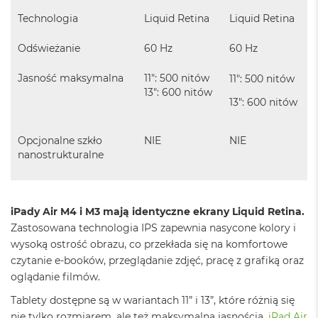
B
o
Technologia
Liquid Retina
Liquid Retina
o
k
Odświeżanie
60 Hz
60 Hz
A
i
Jasność maksymalna
11": 500 nitów
11": 500 nitów
r
13": 600 nitów
B
13": 600 nitów
ł
ę
k
Opcjonalne szkło
NIE
NIE
i
nanostrukturalne
t
n
y
M
iPady Air M4 i M3 mają identyczne ekrany Liquid Retina.
a
Zastosowana technologia IPS zapewnia nasycone kolory i
c
wysoką ostrość obrazu, co przekłada się na komfortowe
B
o
czytanie e-booków, przeglądanie zdjęć, pracę z grafiką oraz
o
oglądanie filmów.
k
A
Tablety dostępne są w wariantach 11” i 13”, które różnią się
i
nie tylko rozmiarem, ale też maksymalną jasnością.
iPad Air