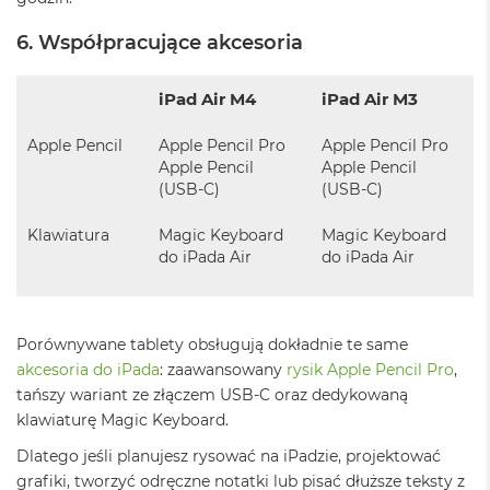
r
e
6. Współpracujące akcesoria
b
r
n
iPad Air M4
iPad Air M3
y
M
Apple Pencil
Apple Pencil Pro
Apple Pencil Pro
a
Apple Pencil
Apple Pencil
c
(USB-C)
(USB-C)
B
o
Klawiatura
Magic Keyboard
Magic Keyboard
o
do iPada Air
do iPada Air
k
A
i
r
Z
Porównywane tablety obsługują dokładnie te same
ł
akcesoria do iPada
: zaawansowany
rysik Apple Pencil Pro
,
o
tańszy wariant ze złączem USB-C oraz dedykowaną
t
y
klawiaturę Magic Keyboard.
Dlatego jeśli planujesz rysować na iPadzie, projektować
W
e
grafiki, tworzyć odręczne notatki lub pisać dłuższe teksty z