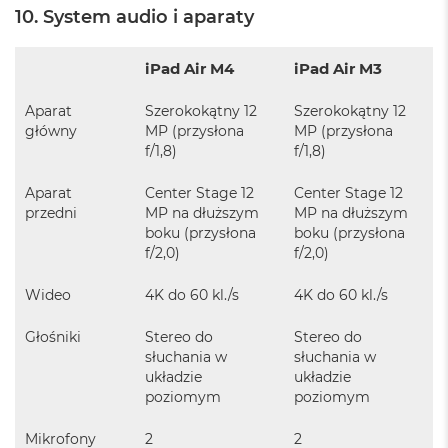
ś
10. System audio i aparaty
c
i
d
iPad Air M4
iPad Air M3
y
s
Aparat
Szerokokątny 12
Szerokokątny 12
k
główny
MP (przysłona
MP (przysłona
u
f/1,8)
f/1,8)
M
a
Aparat
Center Stage 12
Center Stage 12
c
przedni
MP na dłuższym
MP na dłuższym
B
boku (przysłona
boku (przysłona
o
f/2,0)
f/2,0)
o
k
Wideo
4K do 60 kl./s
4K do 60 kl./s
A
i
r
Głośniki
Stereo do
Stereo do
2
słuchania w
słuchania w
5
układzie
układzie
6
poziomym
poziomym
G
B
Mikrofony
2
2