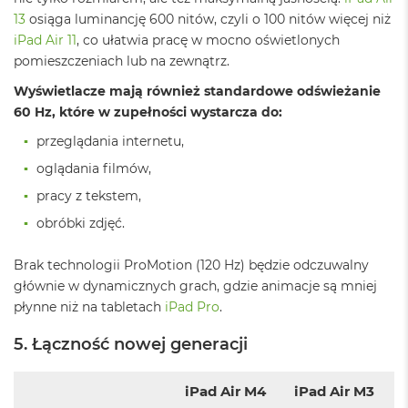
r
13
osiąga luminancję 600 nitów, czyli o 100 nitów więcej niż
G
iPad Air 11
, co ułatwia pracę w mocno oświetlonych
w
i
pomieszczeniach lub na zewnątrz.
e
z
Wyświetlacze mają również standardowe odświeżanie
d
60 Hz, które w zupełności wystarcza do:
n
a
przeglądania internetu,
s
oglądania filmów,
z
a
pracy z tekstem,
r
o
obróbki zdjęć.
ś
ć
Brak technologii ProMotion (120 Hz) będzie odczuwalny
głównie w dynamicznych grach, gdzie animacje są mniej
M
a
płynne niż na tabletach
iPad Pro
.
c
B
5. Łączność nowej generacji
o
o
k
iPad Air M4
iPad Air M3
A