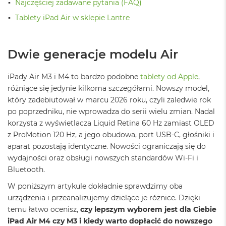
Najczęściej zadawane pytania (FAQ)
ż
ó
Tablety iPad Air w sklepie Lantre
ł
t
y
Dwie generacje modelu Air
M
a
iPady Air M3 i M4 to bardzo podobne
tablety od Apple
,
c
B
różniące się jedynie kilkoma szczegółami. Nowszy model,
o
który zadebiutował w marcu 2026 roku, czyli zaledwie rok
o
po poprzedniku, nie wprowadza do serii wielu zmian. Nadal
k
korzysta z wyświetlacza Liquid Retina 60 Hz zamiast OLED
N
e
z ProMotion 120 Hz, a jego obudowa, port USB-C, głośniki i
o
aparat pozostają identyczne. Nowości ograniczają się do
S
wydajności oraz obsługi nowszych standardów Wi-Fi i
u
Bluetooth.
b
t
W poniższym artykule dokładnie sprawdzimy oba
e
l
urządzenia i przeanalizujemy dzielące je różnice. Dzięki
n
temu łatwo ocenisz,
czy lepszym wyborem jest dla Ciebie
y
iPad Air M4 czy M3 i kiedy warto dopłacić do nowszego
R