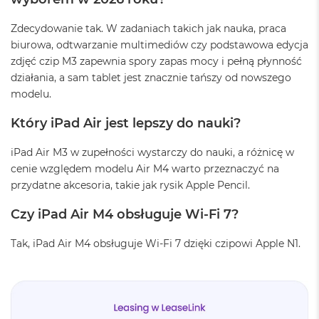
G
B
R
Zdecydowanie tak. W zadaniach takich jak nauka, praca
A
biurowa, odtwarzanie multimediów czy podstawowa edycja
M
zdjęć czip M3 zapewnia spory zapas mocy i pełną płynność
działania, a sam tablet jest znacznie tańszy od nowszego
M
a
modelu.
c
B
Który iPad Air jest lepszy do nauki?
o
o
iPad Air M3 w zupełności wystarczy do nauki, a różnicę w
k
cenie względem modelu Air M4 warto przeznaczyć na
P
r
przydatne akcesoria, takie jak rysik Apple Pencil.
o
3
Czy iPad Air M4 obsługuje Wi-Fi 7?
2
G
Tak, iPad Air M4 obsługuje Wi-Fi 7 dzięki czipowi Apple N1.
B
R
A
M
M