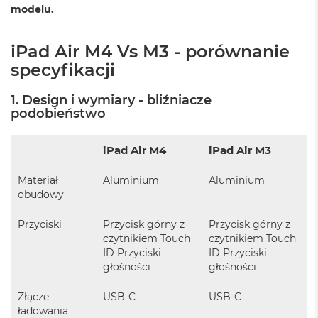
modelu.
ó
ż
iPad Air M4 Vs M3 - porównanie
M
a
specyfikacji
c
B
1. Design i wymiary - bliźniacze
o
podobieństwo
o
k
N
iPad Air M4
iPad Air M3
e
o
I
Materiał
Aluminium
Aluminium
n
obudowy
d
y
Przyciski
Przycisk górny z
Przycisk górny z
g
czytnikiem Touch
czytnikiem Touch
o
ID Przyciski
ID Przyciski
głośności
głośności
M
a
c
Złącze
USB-C
USB-C
B
ładowania