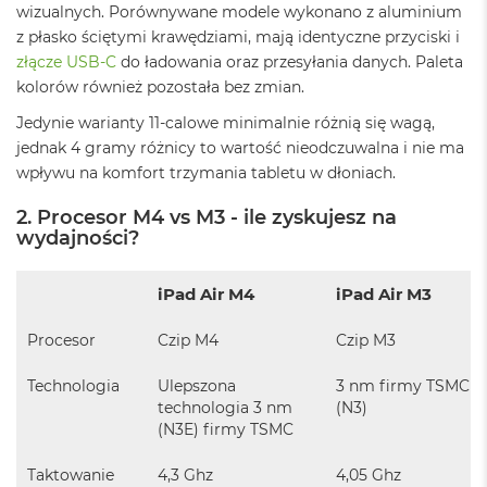
n
wizualnych. Porównywane modele wykonano z aluminium
o
z płasko ściętymi krawędziami, mają identyczne przyciski i
ś
złącze USB-C
do ładowania oraz przesyłania danych. Paleta
c
i
kolorów również pozostała bez zmian.
d
Jedynie warianty 11-calowe minimalnie różnią się wagą,
y
s
jednak 4 gramy różnicy to wartość nieodczuwalna i nie ma
k
wpływu na komfort trzymania tabletu w dłoniach.
u
2. Procesor M4 vs M3 - ile zyskujesz na
M
wydajności?
a
c
B
iPad Air M4
iPad Air M3
o
o
Procesor
Czip M4
Czip M3
k
N
e
Technologia
Ulepszona
3 nm firmy TSMC
o
technologia 3 nm
(N3)
2
(N3E) firmy TSMC
5
6
Taktowanie
4,3 Ghz
4,05 Ghz
G