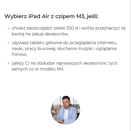
o
k
P
Wybierz iPad Air z czipem M3, jeśli:
r
o
chcesz zaoszczędzić około 550 zł i wolisz przeznaczyć tę
1
kwotę na zakup akcesoriów,
4
używasz tabletu głównie do przeglądania internetu,
M
nauki, pracy biurowej, słuchania muzyki i oglądania
a
filmów,
c
B
zależy Ci na obsłudze najnowszych akcesoriów, tych
o
samych co w modelu M4.
o
k
P
r
o
1
6
W
e
d