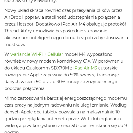
słuchawki czy klawiatury.
o
o
Nowy układ skraca również czas przesyłania plików przez
k
AirDrop i poprawia stabilność udostępniania połączenia
A
przez Hotspot. Dodatkowo iPad Air M4 obsługuje protokół
i
Thread, który umożliwia bezpośrednie sterowanie
r
P
akcesoriami inteligentnego domu bez potrzeby stosowania
ó
mostków.
ł
n
W
wariancie Wi-Fi + Cellular
model M4 wyposażono
o
również w nowy modem komórkowy C1X. W porównaniu
c
do układu Qualcomm SDX70M z
iPad Air M3
autorskie
rozwiązanie Apple zapewnia do 50% szybszą transmisję
M
a
danych w sieci 5G oraz o 30% mniejsze zużycie energii
c
podczas połączenia.
B
o
Mimo zastosowania bardziej energooszczędnego modemu
o
czas pracy na jednym ładowaniu nie uległ zmianie. Według
k
danych Apple oba tablety pozwalają na maksymalnie 10
A
i
godzin przeglądania internetu przez Wi-Fi lub oglądania
r
wideo, a przy korzystaniu z sieci 5G czas ten skraca się do 9
S
godzin.