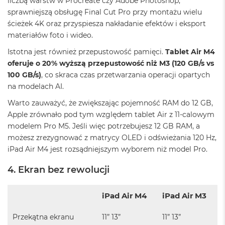
liczbą warstw w Procreate czy Adobe Photoshop,
o
sprawniejszą obsługę Final Cut Pro przy montażu wielu
k
ścieżek 4K oraz przyspiesza nakładanie efektów i eksport
A
materiałów foto i wideo.
i
r
Istotna jest również przepustowość pamięci.
Tablet Air M4
1
5
oferuje o 20% wyższą przepustowość niż M3 (120 GB/s vs
100 GB/s)
, co skraca czas przetwarzania operacji opartych
W
na modelach AI.
e
d
Warto zauważyć, że zwiększając pojemność RAM do 12 GB,
ł
Apple zrównało pod tym względem tablet Air z 11-calowym
u
modelem Pro M5. Jeśli więc potrzebujesz 12 GB RAM, a
g
k
możesz zrezygnować z matrycy OLED i odświeżania 120 Hz,
o
iPad Air M4 jest rozsądniejszym wyborem niż model Pro.
l
o
4. Ekran bez rewolucji
r
u
iPad Air M4
iPad Air M3
M
a
Przekątna ekranu
11” 13”
11” 13”
c