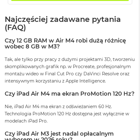
o
o
k
P
Najczęściej zadawane pytania
r
(FAQ)
o
8
G
Czy 12 GB RAM w Air M4 robi dużą różnicę
B
wobec 8 GB w M3?
R
A
Tak, ale tylko przy pracy z dużymi projektami 3D, tworzeniu
M
skomplikowanych grafik np. w Procreate, profesjonalnym
M
montażu wideo w Final Cut Pro czy DaVinci Resolve oraz
a
intensywnym korzystaniu z Apple Intelligence.
c
B
Czy iPad Air M4 ma ekran ProMotion 120 Hz?
o
o
Nie, iPad Air M4 ma ekran z odświeżaniem 60 Hz.
k
P
Technologia ProMotion 120 Hz dostępna jest wyłącznie w
r
modelach iPad Pro.
o
1
Czy iPad Air M3 jest nadal opłacalnym
6
wyborem w 2026 roku?