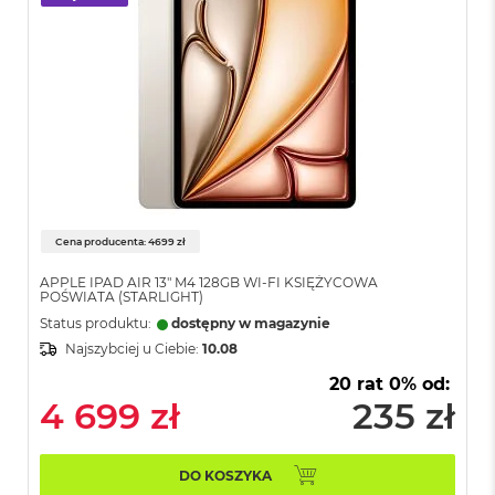
n
y
W
e
d
ł
u
g
p
a
m
Cena producenta: 4699 zł
i
ę
APPLE IPAD AIR 13" M4 128GB WI-FI KSIĘŻYCOWA
c
POŚWIATA (STARLIGHT)
i
Status produktu:
dostępny w magazynie
R
Najszybciej u Ciebie:
10.08
A
M
20 rat 0% od:
4 699 zł
235 zł
M
a
c
B
DO KOSZYKA