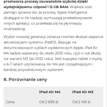
przetwarza procesy zauważalnie szybciej dzięki
8
wydajniejszemu czipowi i 12 GB RAM.
Większa ilość
G
B
pamięci sprawia też, że procesy Apple Intelligence
R
działające w tle rzadziej wymuszają przeładowywanie
A
innych aplikacji, co przekłada się na płynniejszy
M
multitasking.
M
Wybór nowszej generacji oznacza również dłuższe wsparcie
a
c
aktualizacjami systemu iPadOS. Bazując na
B
dotychczasowych cyklach wydawniczych Apple, iPad Air
o
M4 będzie wspierany do około 2033 roku, czyli o rok dłużej
o
niż wariant M3 (do 2032 roku). Jeśli kupujesz tablet z myślą
k
A
o 6-7 latach użytkowania, Air M4 jest rozsądniejszym i
i
bardziej przyszłościowym wyborem.
r
1
8. Porównanie ceny
6
G
B
iPad Air M4
iPad Air M3
R
A
Cena
Od 2 699 zł
Od 2 149 zł
M