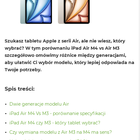
o
l
o
r
u
M
Szukasz tabletu Apple z serii Air, ale nie wiesz, który
a
c
wybrać? W tym porównaniu iPad Air M4 vs Air M3
B
szczegółowo omówimy różnice między generacjami,
o
aby ułatwić Ci wybór modelu, który lepiej odpowiada na
o
Twoje potrzeby.
k
N
e
o
Spis treści:
C
y
t
Dwie generacje modelu Air
r
iPad Air M4 Vs M3 - porównanie specyfikacji
u
s
iPad Air M4 czy M3 - który tablet wybrać?
o
w
Czy wymiana modelu z Air M3 na M4 ma sens?
o