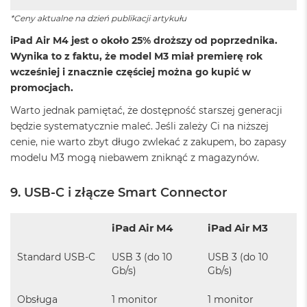
M
*Ceny aktualne na dzień publikacji artykułu
a
c
iPad Air M4 jest o około 25% droższy od poprzednika.
B
Wynika to z faktu, że model M3 miał premierę rok
o
wcześniej i znacznie częściej można go kupić w
o
k
promocjach.
A
Warto jednak pamiętać, że dostępność starszej generacji
i
r
będzie systematycznie maleć. Jeśli zależy Ci na niższej
2
cenie, nie warto zbyt długo zwlekać z zakupem, bo zapasy
4
modelu M3 mogą niebawem zniknąć z magazynów.
G
B
R
9. USB-C i złącze Smart Connector
A
M
iPad Air M4
iPad Air M3
M
a
Standard USB-C
USB 3 (do 10
USB 3 (do 10
c
Gb/s)
Gb/s)
B
o
o
Obsługa
1 monitor
1 monitor