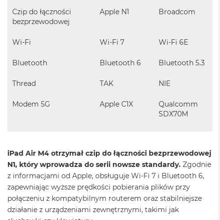
i
Czip do łączności
Apple N1
Broadcom
r
bezprzewodowej
K
s
i
Wi-Fi
Wi-Fi 7
Wi-Fi 6E
ę
ż
Bluetooth
Bluetooth 6
Bluetooth 5.3
y
c
Thread
TAK
NIE
o
w
a
Modem 5G
Apple C1X
Qualcomm
P
SDX70M
o
ś
w
i
iPad Air M4 otrzymał czip do łączności bezprzewodowej
a
N1, który wprowadza do serii nowsze standardy.
Zgodnie
t
a
z informacjami od Apple, obsługuje Wi-Fi 7 i Bluetooth 6,
zapewniając wyższe prędkości pobierania plików przy
M
połączeniu z kompatybilnym routerem oraz stabilniejsze
a
działanie z urządzeniami zewnętrznymi, takimi jak
c
B