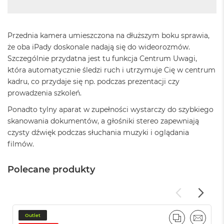
M
a
c
B
Przednia kamera umieszczona na dłuższym boku sprawia,
o
że oba iPady doskonale nadają się do wideorozmów.
o
Szczególnie przydatna jest tu funkcja Centrum Uwagi,
k
która automatycznie śledzi ruch i utrzymuje Cię w centrum
A
i
kadru, co przydaje się np. podczas prezentacji czy
r
prowadzenia szkoleń.
5
1
Ponadto tylny aparat w zupełności wystarczy do szybkiego
2
skanowania dokumentów, a głośniki stereo zapewniają
G
czysty dźwięk podczas słuchania muzyki i oglądania
B
filmów.
M
a
Polecane produkty
c
B
o
o
k
A
Outlet
PORÓWNAJ
EMAIL