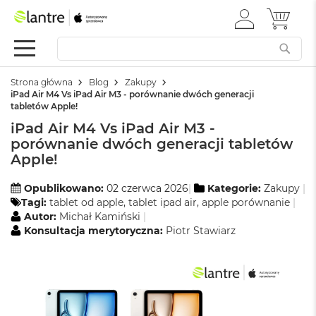
ZALOGUJ
MÓJ 
Apple
SIĘ
Festiwal
Mac
Strona główna
Blog
Zakupy
M
iPad Air M4 Vs iPad Air M3 - porównanie dwóch generacji
a
tabletów Apple!
c
iPad Air M4 Vs iPad Air M3 -
B
o
porównanie dwóch generacji tabletów
o
Apple!
k
N
Opublikowano:
02 czerwca 2026
Kategorie:
Zakupy
e
Tagi:
tablet od apple
,
tablet ipad air
,
apple porównanie
o
Autor:
Michał Kamiński
Konsultacja merytoryczna:
Piotr Stawiarz
W
e
d
ł
u
g
k