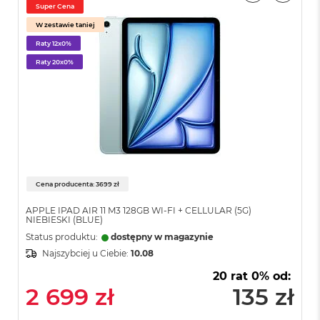
i
Super Cena
r
1
W zestawie taniej
T
Raty 12x0%
B
Raty 20x0%
M
a
c
B
o
o
k
A
i
Cena producenta: 3699 zł
r
2
APPLE IPAD AIR 11 M3 128GB WI-FI + CELLULAR (5G)
T
NIEBIESKI (BLUE)
B
Status produktu:
dostępny w magazynie
Najszybciej u Ciebie:
10.08
M
a
20 rat 0% od:
c
2 699 zł
135 zł
B
o