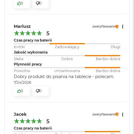
B
0
0
o
o
k
A
Mariusz
zweryfikowano
i
5
r
B
Czas pracy na baterii
ł
Krótki
Zadowalający
Długi
ę
Jakość wykonania
k
Słaba
Dobra
Bardzo dobra
i
Płynność pracy
t
n
Powolna
Umiarkowana
Bardzo dobra
y
Dobry produkt do pisania na tablecie - polecam.
7/24/2026
M
0
0
a
c
B
o
Jacek
o
zweryfikowano
k
5
A
Czas pracy na baterii
i