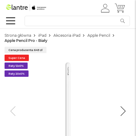
ZALOGUJ
MÓJ 
Apple
SIĘ
Festiwal
Mac
Strona główna
iPad
Akcesoria iPad
Apple Pencil
M
Apple Pencil Pro - Biały
a
c
Cena producenta: 649 zł
B
Super Cena
o
o
Raty 12x0%
k
Raty 20x0%
N
e
o
W
e
d
ł
u
g
k