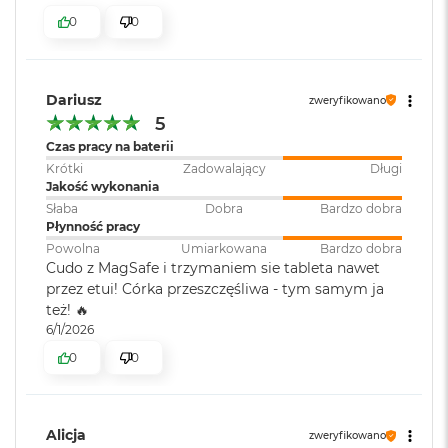
r
e
0
0
b
r
n
y
Dariusz
zweryfikowano
5
M
Czas pracy na baterii
a
c
Krótki
Zadowalający
Długi
B
Jakość wykonania
o
Słaba
Dobra
Bardzo dobra
o
Płynność pracy
k
Powolna
Umiarkowana
Bardzo dobra
A
Cudo z MagSafe i trzymaniem sie tableta nawet
i
przez etui! Córka przeszczęśliwa - tym samym ja
r
też! 🔥
Z
ł
6/1/2026
o
0
0
t
y
W
Alicja
e
zweryfikowano