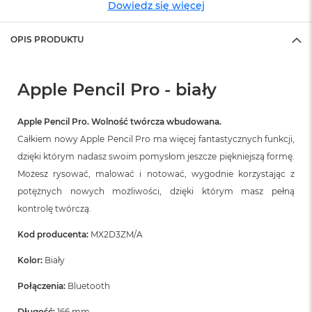
Dowiedz się więcej
ó
ż
OPIS PRODUKTU
M
a
c
Apple Pencil Pro - biały
B
o
o
Apple Pencil Pro. Wolność twórcza wbudowana.
k
N
Całkiem nowy Apple Pencil Pro ma więcej fantastycznych funkcji,
e
dzięki którym nadasz swoim pomysłom jeszcze piękniejszą formę.
o
I
Możesz rysować, malować i notować, wygodnie korzystając z
n
potężnych nowych możliwości, dzięki którym masz pełną
d
kontrolę twórczą.
y
g
Kod producenta:
MX2D3ZM/A
o
Kolor:
Biały
M
a
Połączenia:
Bluetooth
c
B
Długość:
166 mm