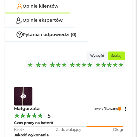
k
Opinie klientów
A
i
r
Opinie ekspertów
M
2
Pytania i odpowiedzi (0)
M
a
c
Wyczyść
Szukaj
B
o
o
k
A
i
r
1
3
Małgorzata
zweryfikowano
M
5
a
Czas pracy na baterii
c
Krótki
Zadowalający
Długi
B
Jakość wykonania
o