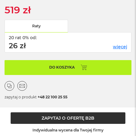
ż
519 zł
ó
ł
t
y
Raty
M
20 rat 0% od:
a
26 zł
więcej
c
B
o
o
DO KOSZYKA
k
N
e
o
S
u
zapytaj o produkt
+48 22 100 25 55
b
t
e
ZAPYTAJ O OFERTĘ B2B
l
n
y
Indywidualna wycena dla Twojej firmy
R