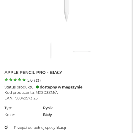
o
l
o
r
u
M
a
c
B
o
o
k
N
APPLE PENCIL PRO - BIAŁY
e
5.0
(
53
)
o
Status produktu:
dostępny w magazynie
C
Kod producenta: MX2D3ZM/A
y
EAN: 195949573125
t
r
Typ
Rysik
u
s
Kolor
Biały
o
w
Przejdź do pełnej specyfikacji
o