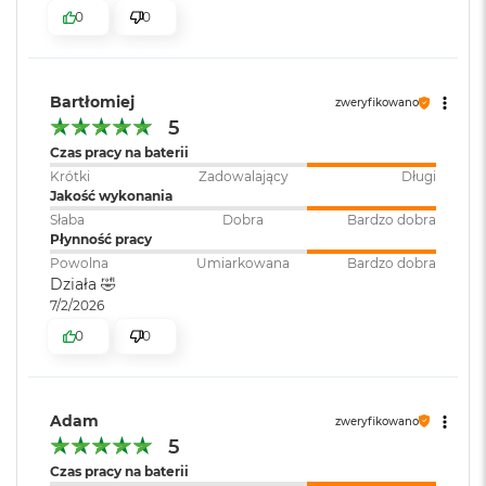
i
0
0
r
K
s
i
Bartłomiej
zweryfikowano
ę
5
ż
y
Czas pracy na baterii
c
Krótki
Zadowalający
Długi
o
Jakość wykonania
w
Słaba
Dobra
Bardzo dobra
a
Płynność pracy
P
Powolna
Umiarkowana
Bardzo dobra
o
Działa 🤣
ś
w
7/2/2026
i
0
0
a
t
a
Adam
zweryfikowano
M
5
a
c
Czas pracy na baterii
B