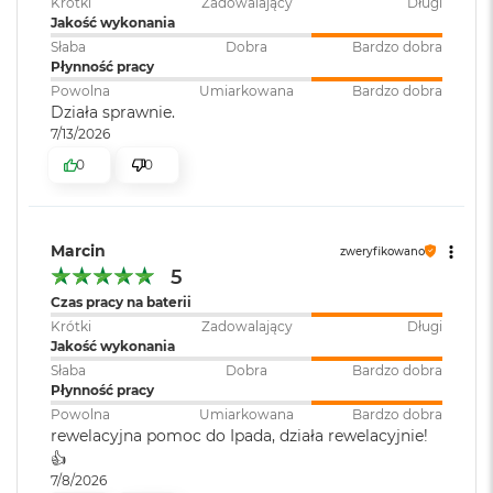
Krótki
Zadowalający
Długi
r
Jakość wykonania
G
Słaba
Dobra
Bardzo dobra
w
Płynność pracy
i
e
Powolna
Umiarkowana
Bardzo dobra
z
Działa sprawnie.
d
7/13/2026
n
0
0
a
s
z
a
r
Marcin
zweryfikowano
o
5
ś
Czas pracy na baterii
ć
Krótki
Zadowalający
Długi
Jakość wykonania
M
a
Słaba
Dobra
Bardzo dobra
c
Płynność pracy
B
Powolna
Umiarkowana
Bardzo dobra
o
rewelacyjna pomoc do Ipada, działa rewelacyjnie!
o
👍️
k
7/8/2026
A