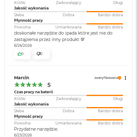
Krótki
Zadowalający
Długi
o
Jakość wykonania
o
Słaba
Dobra
Bardzo dobra
k
Płynność pracy
A
i
Powolna
Umiarkowana
Bardzo dobra
r
doskonałe narzędzie do ipada które jest nie do
P
zastąpienia przez inny produkt 💯
ó
6/26/2026
ł
0
0
n
o
c
M
Marcin
zweryfikowano
a
5
c
Czas pracy na baterii
B
o
Krótki
Zadowalający
Długi
o
Jakość wykonania
k
Słaba
Dobra
Bardzo dobra
A
Płynność pracy
i
Powolna
Umiarkowana
Bardzo dobra
r
Przydatne narzędzie.
S
6/23/2026