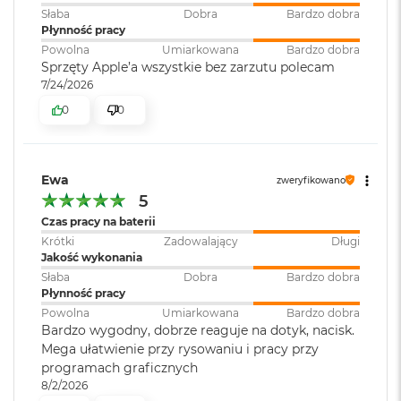
o
Słaba
Dobra
Bardzo dobra
k
Płynność pracy
A
Powolna
Umiarkowana
Bardzo dobra
i
Sprzęty Apple’a wszystkie bez zarzutu polecam
r
7/24/2026
1
5
0
0
W
e
d
Ewa
zweryfikowano
ł
5
u
Czas pracy na baterii
g
k
Krótki
Zadowalający
Długi
o
Jakość wykonania
l
Słaba
Dobra
Bardzo dobra
o
Płynność pracy
r
Powolna
Umiarkowana
Bardzo dobra
u
Bardzo wygodny, dobrze reaguje na dotyk, nacisk.
Mega ułatwienie przy rysowaniu i pracy przy
M
programach graficznych
a
8/2/2026
c