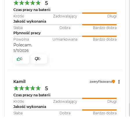
d
5
ł
Czas pracy na baterii
u
Krótki
Zadowalający
Długi
g
Jakość wykonania
p
Słaba
Dobra
Bardzo dobra
a
Płynność pracy
m
i
Powolna
Umiarkowana
Bardzo dobra
ę
Polecam.
c
5/11/2026
i
0
0
R
A
M
M
Kamil
zweryfikowano
a
5
c
Czas pracy na baterii
B
Krótki
Zadowalający
Długi
o
Jakość wykonania
o
k
Słaba
Dobra
Bardzo dobra
A
Płynność pracy
i
Powolna
Umiarkowana
Bardzo dobra
r