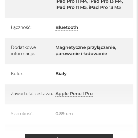
iPad Pro 11 M4, iPad Pro 13 M4,
A
iPad Pro 11 M5, iPad Pro 13 M5
i
r
Łączność
:
Bluetooth
M
a
c
B
Dodatkowe
Magnetyczne przyłączanie,
o
informacje
:
parowanie i ładowanie
o
k
A
i
Kolor
:
Biały
r
M
5
Zawartość zestawu
:
Apple Pencil Pro
M
a
c
Szerokość
:
0.89 cm
B
o
o
Wysokość
:
16.6 cm
k