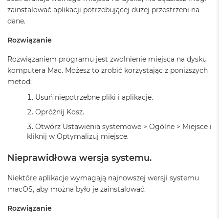
M
zainstalować aplikacji potrzebującej dużej przestrzeni na
a
dane.
c
B
Rozwiązanie
o
o
Rozwiązaniem programu jest zwolnienie miejsca na dysku
k
komputera Mac. Możesz to zrobić korzystając z poniższych
A
i
metod:
r
2
Usuń niepotrzebne pliki i aplikacje.
4
Opróżnij Kosz.
G
B
Otwórz Ustawienia systemowe > Ogólne > Miejsce i
R
kliknij w Optymalizuj miejsce.
A
M
Nieprawidłowa wersja systemu.
M
a
Niektóre aplikacje wymagają najnowszej wersji systemu
c
macOS, aby można było je zainstalować.
B
o
Rozwiązanie
o