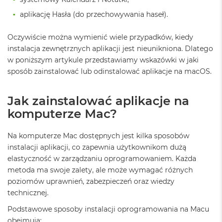
ó
aplikację Hasła (do przechowywania haseł).
ż
M
Oczywiście można wymienić wiele przypadków, kiedy
a
instalacja zewnętrznych aplikacji jest nieunikniona. Dlatego
c
w poniższym artykule przedstawiamy wskazówki w jaki
B
o
sposób zainstalować lub odinstalować aplikacje na macOS.
o
k
N
Jak zainstalować aplikacje na
e
komputerze Mac?
o
I
n
Na komputerze Mac dostępnych jest kilka sposobów
d
instalacji aplikacji, co zapewnia użytkownikom dużą
y
elastyczność w zarządzaniu oprogramowaniem. Każda
g
o
metoda ma swoje zalety, ale może wymagać różnych
poziomów uprawnień, zabezpieczeń oraz wiedzy
M
technicznej.
a
c
Podstawowe sposoby instalacji oprogramowania na Macu
B
obejmują: