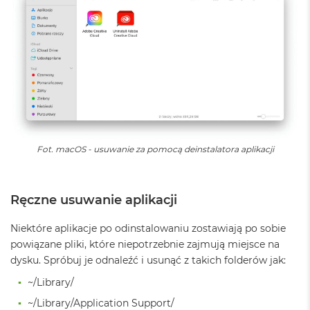
ł
u
g
k
o
l
o
r
u
M
a
Fot. macOS - usuwanie za pomocą deinstalatora aplikacji
c
B
o
o
Ręczne usuwanie aplikacji
k
P
r
Niektóre aplikacje po odinstalowaniu zostawiają po sobie
o
powiązane pliki, które niepotrzebnie zajmują miejsce na
G
dysku. Spróbuj je odnaleźć i usunąć z takich folderów jak:
w
i
~/Library/
e
z
~/Library/Application Support/