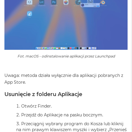
o
k
A
i
r
4
T
B
M
a
Fot. macOS - odinstalowanie aplikacji przez Launchpad
c
B
o
Uwaga: metoda działa wyłącznie dla aplikacji pobranych z
o
k
App Store.
P
r
Usunięcie z folderu Aplikacje
o
Otwórz Finder.
M
a
Przejdź do Aplikacje na pasku bocznym.
c
Przeciągnij wybrany program do Kosza lub kliknij
B
na nim prawym klawiszem myszki i wybierz „Przenieś
o