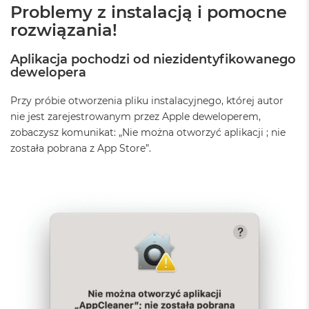
Problemy z instalacją i pomocne
o
o
rozwiązania!
k
A
Aplikacja pochodzi od niezidentyfikowanego
i
dewelopera
r
P
ó
Przy próbie otworzenia pliku instalacyjnego, której autor
ł
nie jest zarejestrowanym przez Apple deweloperem,
n
zobaczysz komunikat: „Nie można otworzyć aplikacji
; nie
o
c
została pobrana z App Store”.
M
a
c
B
o
o
k
A
i
r
S