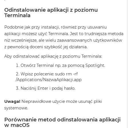
n
a
Odinstalowanie aplikacji z poziomu
s
Terminala
z
a
Podobnie jak przy instalacji, również przy usuwaniu
r
o
aplikacji możesz użyć Terminala. Jest to trudniejsza metoda
ś
niż wcześniejsze, ale wielu zaawansowanych użytkowników
ć
z pewnością doceni szybkość jej działania.
M
Aby odinstalować aplikację z poziomu Terminala:
a
c
Otwórz Terminal np. za pomocą Spotlight.
B
Wpisz polecenie: sudo rm -rf
o
/Applications/NazwaAplikacji.app
o
k
Naciśnij Enter i podaj hasło.
P
r
o
Uwaga!
Nieprawidłowe użycie może usunąć pliki
S
systemowe.
r
e
Porównanie metod odinstalowania aplikacji
b
w macOS
r