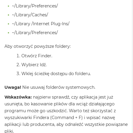
d
~/Library/Preferences/
n
a
~/Library/Caches/
C
z
~/Library /Internet Plug-Ins/
e
~/Library/Preferences/
r
ń
Aby otworzyć powyższe foldery:
M
a
Otwórz Finder.
c
Wybierz Idź.
B
o
Wklej ścieżkę dostępu do folderu.
o
k
P
Uwaga!
Nie usuwaj folderów systemowych.
r
Wskazówka:
najpierw sprawdź, czy aplikacja jest już
o
G
usunięta, bo kasowanie plików dla wciąż działającego
w
programu może go uszkodzić. Warto też skorzystać z
i
wyszukiwarki Findera (Command + F) i wpisać nazwę
e
aplikacji lub producenta, aby odnaleźć wszystkie powiązane
z
d
pliki.