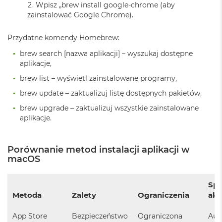
r
Wpisz „brew install google-chrome (aby
G
zainstalować Google Chrome).
w
i
Przydatne komendy Homebrew:
e
z
brew search [nazwa aplikacji] – wyszukaj dostępne
d
aplikacje,
n
a
brew list – wyświetl zainstalowane programy,
s
z
brew update – zaktualizuj listę dostępnych pakietów,
a
brew upgrade – zaktualizuj wszystkie zainstalowane
r
aplikacje.
o
ś
ć
Porównanie metod instalacji aplikacji w
M
macOS
a
c
B
Sp
o
Metoda
Zalety
Ograniczenia
akt
o
k
App Store
Bezpieczeństwo
Ograniczona
Aut
A