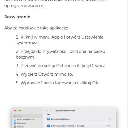
d
oprogramowaniem.
ł
u
Rozwiązanie
g
p
Aby zainstalować taką aplikację:
a
m
Kliknij w menu Apple i otwórz Ustawienia
i
systemowe.
ę
c
Przejdź do Prywatność i ochrona na pasku
i
bocznym.
R
A
Przewiń do sekcji Ochrona i kliknij Otwórz.
M
Wybierz Otwórz mimo to.
M
Wprowadź hasło logowania i kliknij OK.
a
c
B
o
o
k
A
i
r