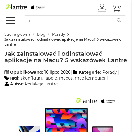
ZALOGUJ
MÓJ 
Apple
SIĘ
Festiwal
Mac
Strona główna
Blog
Porady
M
Jak zainstalować i odinstalować aplikacje na Macu? 5 wskazówek
a
Lantre
c
Jak zainstalować i odinstalować
B
o
aplikacje na Macu? 5 wskazówek Lantre
o
k
Opublikowano:
16 lipca 2026
Kategorie:
Porady
N
Tagi:
skonfiguruj apple
,
macos
,
mac komputer
e
Autor:
Redakcja Lantre
o
W
e
d
ł
u
g
k