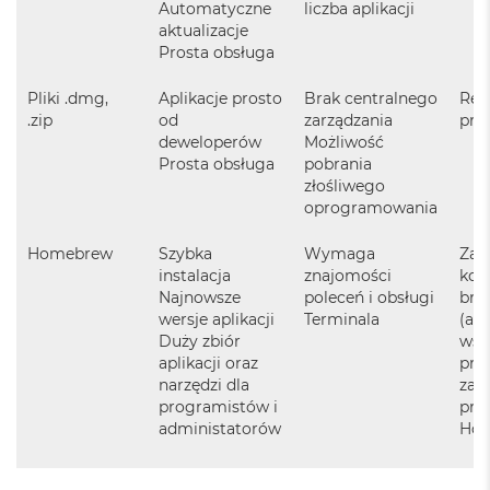
Automatyczne
liczba aplikacji
i
aktualizacje
r
K
Prosta obsługa
s
i
Pliki .dmg,
Aplikacje prosto
Brak centralnego
Ręc
ę
.zip
od
zarządzania
prze
ż
deweloperów
Możliwość
y
Prosta obsługa
pobrania
c
złośliwego
o
oprogramowania
w
a
P
Homebrew
Szybka
Wymaga
Za 
o
instalacja
znajomości
kom
ś
Najnowsze
poleceń i obsługi
bre
w
wersje aplikacji
Terminala
(akt
i
Duży zbiór
wsz
a
aplikacji oraz
pro
t
narzędzi dla
zai
a
programistów i
prz
M
administatorów
Hom
a
c
B