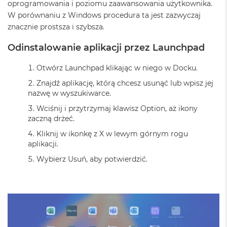
i
oprogramowania i poziomu zaawansowania użytkownika.
r
W porównaniu z Windows procedura ta jest zazwyczaj
1
znacznie prostsza i szybsza.
T
B
Odinstalowanie aplikacji przez Launchpad
M
a
Otwórz Launchpad klikając w niego w Docku.
c
Znajdź aplikację, którą chcesz usunąć lub wpisz jej
B
o
nazwę w wyszukiwarce.
o
Wciśnij i przytrzymaj klawisz Option, aż ikony
k
zaczną drżeć.
A
i
Kliknij w ikonkę z X w lewym górnym rogu
r
aplikacji.
2
T
Wybierz Usuń, aby potwierdzić.
B
M
a
c
B
o