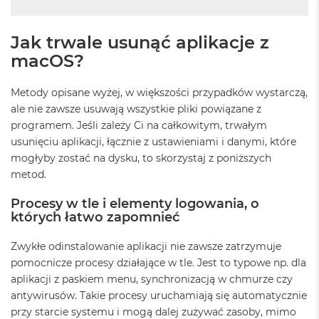
o
o
k
P
Jak trwale usunąć aplikacje z
r
macOS?
o
8
G
Metody opisane wyżej, w większości przypadków wystarczą,
B
ale nie zawsze usuwają wszystkie pliki powiązane z
R
programem. Jeśli zależy Ci na całkowitym, trwałym
A
M
usunięciu aplikacji, łącznie z ustawieniami i danymi, które
mogłyby zostać na dysku, to skorzystaj z poniższych
M
metod.
a
c
Procesy w tle i elementy logowania, o
B
których łatwo zapomnieć
o
o
k
Zwykłe odinstalowanie aplikacji nie zawsze zatrzymuje
P
pomocnicze procesy działające w tle. Jest to typowe np. dla
r
aplikacji z paskiem menu, synchronizacją w chmurze czy
o
antywirusów. Takie procesy uruchamiają się automatycznie
1
6
przy starcie systemu i mogą dalej zużywać zasoby, mimo