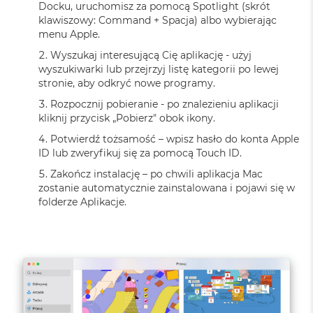
n
Docku, uruchomisz za pomocą Spotlight (skrót
o
klawiszowy: Command + Spacja) albo wybierając
ś
menu Apple.
c
i
Wyszukaj interesującą Cię aplikację - użyj
d
wyszukiwarki lub przejrzyj listę kategorii po lewej
y
stronie, aby odkryć nowe programy.
s
Rozpocznij pobieranie - po znalezieniu aplikacji
k
u
kliknij przycisk „Pobierz" obok ikony.
Potwierdź tożsamość – wpisz hasło do konta Apple
M
ID lub zweryfikuj się za pomocą Touch ID.
a
c
Zakończ instalację – po chwili aplikacja Mac
B
zostanie automatycznie zainstalowana i pojawi się w
o
folderze Aplikacje.
o
k
N
e
o
2
5
6
G