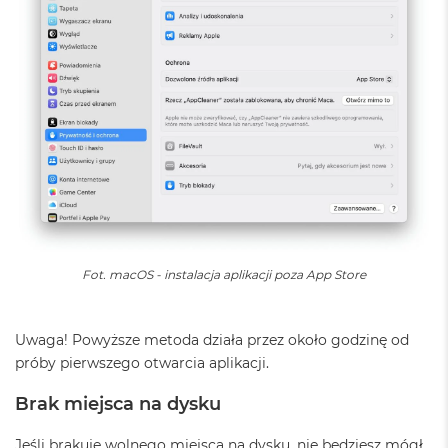
8
G
B
R
A
M
M
a
c
B
o
o
k
A
Fot. macOS - instalacja aplikacji poza App Store
i
r
1
6
Uwaga! Powyższe metoda działa przez około godzinę od
G
próby pierwszego otwarcia aplikacji.
B
R
Brak miejsca na dysku
A
M
Jeśli brakuje wolnego miejsca na dysku, nie będziesz mógł