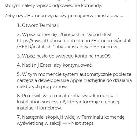
o
którym należy wpisać odpowiednie komendy.
k
Żeby użyć Homebrew, należy go najpierw zainstalować:
A
i
Otwórz Terminal.
r
1
Wpisz komendę: „/bin/bash -c "$(curl -fsSL
5
https://raw.githubusercontent.com/Homebrew/install
/HEAD/install.sh)" aby zainstalować Homebrew.
W
e
Wpisz hasło do swojego konta na macOS.
d
Naciśnij Enter, aby kontynuować.
ł
u
W tym momencie system automatycznie pobierze
g
narzędzia deweloperskie Apple niezbędne do działania
k
niektórych programów.
o
l
Po chwili w Terminalu zobaczysz komunikat:
o
Installation successful!, któryinformuje o udanej
r
instalacji Homebrew.
u
Następnie, skopiuj i wklej w Terminalu komendę
M
wyświetloną w sekcji ==> Next steps.
a
c