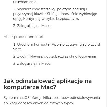
uruchamiania.
M
a
Wybierz dysk startowy, po czym naciśnij i
c
przytrzymaj klawisz Shift, jednocześnie wybierając
B
opcję Kontynuuj w trybie bezpiecznym.
o
o
Zaloguj się na Macu.
k
A
Mac z procesorem Intel:
i
r
Uruchom komputer Apple przytrzymując przycisk
5
Shift.
1
2
Zwolnij klawisz, gdy zobaczysz okno logowania.
G
Zaloguj się na Macu.
B
M
a
Jak odinstalować aplikacje na
c
B
komputerze Mac?
o
o
System macOS oferuje kilka sposobów odinstalowywania
k
A
aplikacji dopasowanych do różnych typów