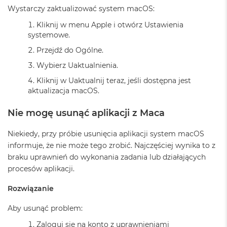
k
Wystarczy zaktualizować system macOS:
A
i
Kliknij w menu Apple i otwórz Ustawienia
r
systemowe.
3
2
Przejdź do Ogólne.
G
Wybierz Uaktualnienia.
B
R
Kliknij w Uaktualnij teraz, jeśli dostępna jest
A
aktualizacja macOS.
M
Nie mogę usunąć aplikacji z Maca
W
e
d
Niekiedy, przy próbie usunięcia aplikacji system macOS
ł
informuje, że nie może tego zrobić. Najczęściej wynika to z
u
braku uprawnień do wykonania zadania lub działających
g
p
procesów aplikacji.
o
j
Rozwiązanie
e
m
Aby usunąć problem:
n
o
Zaloguj się na konto z uprawnieniami