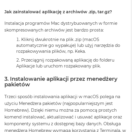
k
A
Jak zainstalować aplikację z archiwów .zip, tar.gz?
i
r
Instalacja programów Mac dystrybuowanych w formie
M
2
skompresowanych archiwów jest bardzo prosta:
Kliknij dwukrotnie na plik .zip (macOS
M
automatycznie go wypakuje) lub użyj narzędzia do
a
c
rozpakowywania plików, np. Keka.
B
Przeciągnij rozpakowaną aplikację do folderu
o
Aplikacje lub uruchom rozpakowany plik.
o
k
A
3. Instalowanie aplikacji przez menedżery
i
pakietów
r
1
Trzeci sposób instalowania aplikacji w macOS polega na
3
użyciu Menedżera pakietów (najpopularniejszym jest
M
Homebrew). Dzięki niemu można za pomocą prostych
a
komend instalować, aktualizować i usuwać aplikacje oraz
c
komponenty systemu z dostępnej bazy danych. Obsługa
B
menedżera Homebrew wymaga korzystania z Terminala, w
o