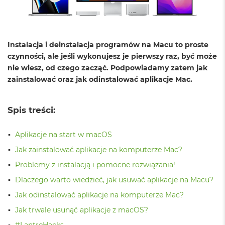
o
l
o
r
u
Instalacja i deinstalacja programów na Macu to proste
czynności, ale jeśli wykonujesz je pierwszy raz, być może
M
a
nie wiesz, od czego zacząć. Podpowiadamy zatem jak
c
zainstalować oraz jak odinstalować aplikacje Mac.
B
o
o
Spis treści:
k
N
e
Aplikacje na start w macOS
o
C
Jak zainstalować aplikacje na komputerze Mac?
y
Problemy z instalacją i pomocne rozwiązania!
t
r
Dlaczego warto wiedzieć, jak usuwać aplikacje na Macu?
u
s
Jak odinstalować aplikacje na komputerze Mac?
o
Jak trwale usunąć aplikacje z macOS?
w
o
#LantreHacks