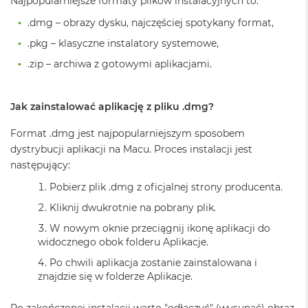
Najpopularniejsze formaty plików instalacyjnych to:
A
.dmg – obrazy dysku, najczęściej spotykany format,
i
r
.pkg – klasyczne instalatory systemowe,
M
.zip – archiwa z gotowymi aplikacjami.
a
c
B
Jak zainstalować aplikację z pliku .dmg?
o
o
Format .dmg jest najpopularniejszym sposobem
k
A
dystrybucji aplikacji na Macu. Proces instalacji jest
i
następujący:
r
M
Pobierz plik .dmg z oficjalnej strony producenta.
5
Kliknij dwukrotnie na pobrany plik.
M
W nowym oknie przeciągnij ikonę aplikacji do
a
widocznego obok folderu Aplikacje.
c
B
Po chwili aplikacja zostanie zainstalowana i
o
znajdzie się w folderze Aplikacje.
o
k