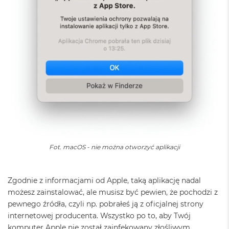
r
e
b
r
n
y
M
a
c
B
o
o
k
A
i
Fot. macOS - nie można otworzyć aplikacji
r
Z
ł
o
Zgodnie z informacjami od Apple, taką aplikację nadal
t
możesz zainstalować, ale musisz być pewien, że pochodzi z
y
pewnego źródła, czyli np. pobrałeś ją z oficjalnej strony
W
internetowej producenta. Wszystko po to, aby Twój
e
komputer Apple nie został zainfekowany złośliwym