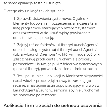
G
że sama aplikacja została usunięta.
B
R
Dlatego aby uniknąć takich sytuacji:
A
M
Sprawdź Ustawienia systemowe: Ogólne >
Elementy logowania i rozszerzenia, znajdziesz tam
M
listę programów startujących razem z systemem
a
oraz rozszerzeń w tle. Usuń wpisy powiązane z
c
odinstalowaną aplikacją.
B
o
Zajrzyj też do folderów ~/Library/LaunchAgents/
o
oraz (dla całego systemu) /Library/LaunchAgents/ i
k
/Library/LaunchDaemons/, w którym mogą być pliki
P
.plist z nazwą producenta uruchamiają procesy
r
pomocnicze. Usuwając pliki z folderów systemowych
o
(poza ~/Library), potwierdź hasłem administratora.
3
2
Jeśli po usunięciu aplikacji w Monitorze aktywności
G
nadal widzisz proces z jej nazwą, to zamknij go
B
ręcznie, a następnie usuń odpowiadający mu wpis z
R
LaunchAgents/LaunchDaemons, aby nie uruchomił
A
się ponownie po restarcie.
M
M
Aplikacje firm trzecich do pełnego usuwania