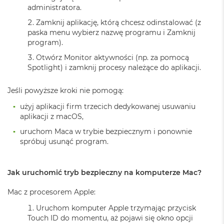
ś
administratora.
c
i
Zamknij aplikację, którą chcesz odinstalować (z
d
paska menu wybierz nazwę programu i Zamknij
y
program).
s
Otwórz Monitor aktywności (np. za pomocą
k
u
Spotlight) i zamknij procesy należące do aplikacji.
M
Jeśli powyższe kroki nie pomogą:
a
c
użyj aplikacji firm trzecich dedykowanej usuwaniu
B
aplikacji z macOS,
o
o
uruchom Maca w trybie bezpiecznym i ponownie
k
spróbuj usunąć program.
A
i
r
Jak uruchomić tryb bezpieczny na komputerze Mac?
2
5
Mac z procesorem Apple:
6
G
Uruchom komputer Apple trzymając przycisk
B
Touch ID do momentu, aż pojawi się okno opcji