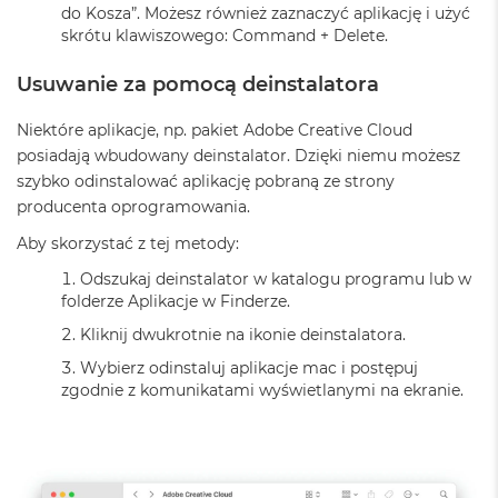
do Kosza”. Możesz również zaznaczyć aplikację i użyć
o
k
skrótu klawiszowego: Command + Delete.
P
r
Usuwanie za pomocą deinstalatora
o
1
Niektóre aplikacje, np. pakiet Adobe Creative Cloud
4
posiadają wbudowany deinstalator. Dzięki niemu możesz
M
szybko odinstalować aplikację pobraną ze strony
a
producenta oprogramowania.
c
B
Aby skorzystać z tej metody:
o
o
Odszukaj deinstalator w katalogu programu lub w
k
folderze Aplikacje w Finderze.
P
Kliknij dwukrotnie na ikonie deinstalatora.
r
o
Wybierz odinstaluj aplikacje mac i postępuj
1
zgodnie z komunikatami wyświetlanymi na ekranie.
6
W
e
d