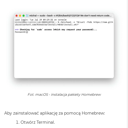
B
o
o
k
A
i
r
B
ł
ę
k
i
t
n
y
M
a
c
Fot. macOS - instalacja pakiety Homebrew
B
o
o
Aby zainstalować aplikację za pomocą Homebrew:
k
A
Otwórz Terminal.
i