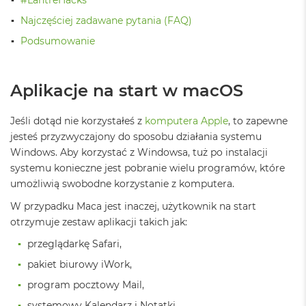
ż
ó
Najczęściej zadawane pytania (FAQ)
ł
Podsumowanie
t
y
M
Aplikacje na start w macOS
a
c
B
Jeśli dotąd nie korzystałeś z
komputera Apple
, to zapewne
o
jesteś przyzwyczajony do sposobu działania systemu
o
Windows. Aby korzystać z Windowsa, tuż po instalacji
k
systemu konieczne jest pobranie wielu programów, które
N
e
umożliwią swobodne korzystanie z komputera.
o
S
W przypadku Maca jest inaczej,
użytkownik na start
u
otrzymuje zestaw aplikacji takich jak:
b
t
przeglądarkę Safari,
e
pakiet biurowy iWork,
l
n
program pocztowy Mail,
y
R
systemowy Kalendarz i Notatki,