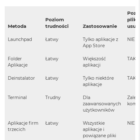
n
y
Pozo
Poziom
pliki
W
Metoda
trudności
Zastosowanie
usun
e
d
ł
Launchpad
Łatwy
Tylko aplikacje z
NIE
u
App Store
g
p
Folder
Łatwy
Większość
TAK
a
Aplikacje
aplikacji
m
i
ę
Deinstalator
Łatwy
Tylko niektóre
TAK
c
aplikacje
i
R
Terminal
Trudny
Dla
Zależ
A
zaawansowanych
kome
M
użytkowników
M
a
Aplikacje firm
Łatwy
Wszystkie
NIE
c
trzecich
aplikacje i
B
powiązane pliki