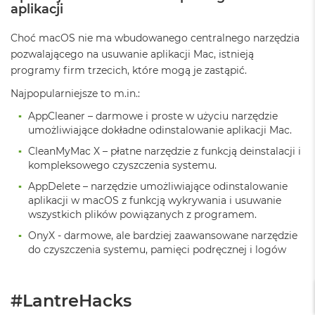
a
aplikacji
c
B
Choć macOS nie ma wbudowanego centralnego narzędzia
o
pozwalającego na usuwanie aplikacji Mac, istnieją
o
k
programy firm trzecich, które mogą je zastąpić.
P
Najpopularniejsze to m.in.:
r
o
AppCleaner – darmowe i proste w użyciu narzędzie
6
umożliwiające dokładne odinstalowanie aplikacji Mac.
4
G
CleanMyMac X – płatne narzędzie z funkcją deinstalacji i
B
kompleksowego czyszczenia systemu.
R
A
AppDelete – narzędzie umożliwiające odinstalowanie
M
aplikacji w macOS z funkcją wykrywania i usuwanie
wszystkich plików powiązanych z programem.
M
OnyX - darmowe, ale bardziej zaawansowane narzędzie
a
c
do czyszczenia systemu, pamięci podręcznej i logów
B
o
o
#LantreHacks
k
P