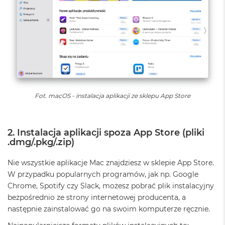
B
M
a
c
B
o
o
k
N
e
Fot. macOS - instalacja aplikacji ze sklepu App Store
o
5
1
2. Instalacja aplikacji spoza App Store (pliki
2
.dmg/.pkg/.zip)
G
B
Nie wszystkie aplikacje Mac znajdziesz w sklepie App Store.
M
W przypadku popularnych programów, jak np. Google
a
Chrome, Spotify czy Slack, możesz pobrać plik instalacyjny
c
B
bezpośrednio ze strony internetowej producenta, a
o
następnie zainstalować go na swoim komputerze ręcznie.
o
k