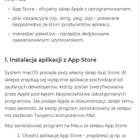
o
o
App Store – oficjalny sklep Apple z oprogramowaniem,
k
N
pliki instalacyjne (np. .dmg, .pkg, .zip) – pobierane
e
bezpośrednio ze stron producentów aplikacji,
o
menedżer pakietów – narzędzie dedykowane
S
r
zaawansowanym użytkownikom.
e
b
r
1. Instalacja aplikacji z App Store
n
y
System macOS posiada swój własny sklep App Store. W
W
sklepie znajdują się wyłącznie aplikacje pochodzące od
e
zaufanych deweloperów, którzy zostali zweryfikowania
d
przez Apple pod kątem bezpieczeństwa udostępnianych
ł
programów. Jak podaje Apple w dokumentacji, dzięki temu
u
g
masz pewność, że każdy program zainstalowany ze sklepu
p
nie zaszkodzi Twojemu komputerowi Mac.
o
j
Aby zainstalować program na Macu ze sklepu App Store:
e
m
Otwórz aplikację App Store – znajdziesz ją np. w