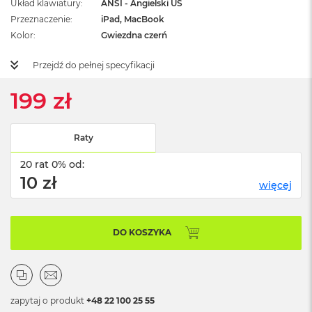
Układ klawiatury
ANSI - Angielski US
ż
ó
Przeznaczenie
iPad, MacBook
ł
Kolor
Gwiezdna czerń
t
y
Przejdź do pełnej specyfikacji
M
199 zł
a
c
B
o
Raty
o
k
20 rat 0% od:
N
10 zł
e
więcej
o
S
u
DO KOSZYKA
b
t
e
l
n
y
zapytaj o produkt
+48 22 100 25 55
R