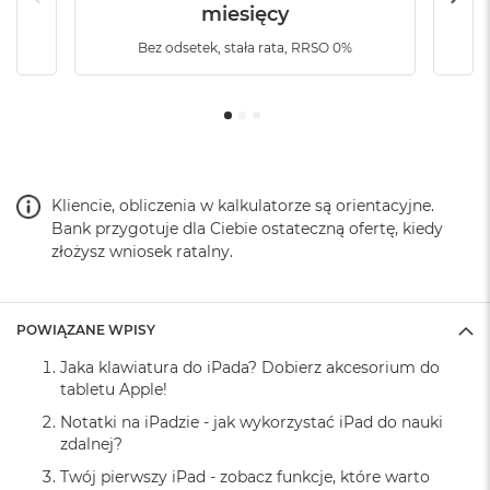
miesięcy
o
Szerokość
:
11.93 cm
k
Bez odsetek, stała rata, RRSO 0%
A
i
r
Wysokość
:
1.67 cm
1
5
Długość
:
28,56 cm
W
e
Kliencie, obliczenia w kalkulatorze są orientacyjne.
d
Bank przygotuje dla Ciebie ostateczną ofertę, kiedy
ł
Waga
:
0.337000
złożysz wniosek ratalny.
u
g
k
o
Znak zgodności
:
CE
POWIĄZANE WPISY
l
o
Jaka klawiatura do iPada? Dobierz akcesorium do
r
tabletu Apple!
u
Notatki na iPadzie - jak wykorzystać iPad do nauki
M
zdalnej?
a
c
Twój pierwszy iPad - zobacz funkcje, które warto