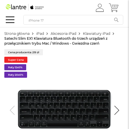
ZALOGUJ
MÓJ 
Apple
SIĘ
Festiwal
Mac
Strona główna
iPad
Akcesoria iPad
Klawiatury iPad
M
Satechi Slim EX1 Klawiatura Bluetooth do trzech urządzeń z
a
przełącznikiem trybu Mac / Windows - Gwiezdna czerń
c
B
Cena producenta: 219 zł
o
Super Cena
o
k
Raty 12x0%
N
Raty 20x0%
e
o
W
e
d
ł
u
g
k