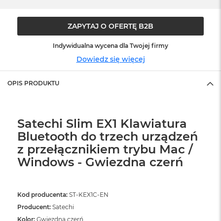
ó
ż
ZAPYTAJ O OFERTĘ B2B
M
a
Indywidualna wycena dla Twojej firmy
c
Dowiedz się więcej
B
o
o
OPIS PRODUKTU
k
N
e
o
Satechi Slim EX1 Klawiatura
I
n
Bluetooth do trzech urządzeń
d
z przełącznikiem trybu Mac /
y
g
Windows - Gwiezdna czerń
o
M
Kod producenta:
ST-KEX1C-EN
a
c
Producent:
Satechi
B
Kolor:
Gwiezdna czerń