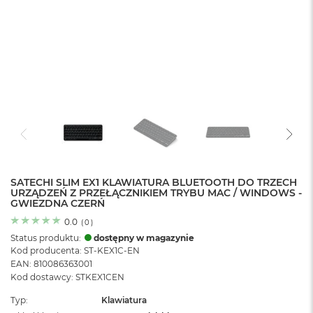
o
l
o
r
u
M
a
c
B
o
o
k
N
e
SATECHI SLIM EX1 KLAWIATURA BLUETOOTH DO TRZECH
URZĄDZEŃ Z PRZEŁĄCZNIKIEM TRYBU MAC / WINDOWS -
o
GWIEZDNA CZERŃ
C
y
0.0
(
0
)
t
Status produktu:
dostępny w magazynie
r
Kod producenta: ST-KEX1C-EN
u
EAN: 810086363001
s
Kod dostawcy: STKEX1CEN
o
w
Typ
Klawiatura
o