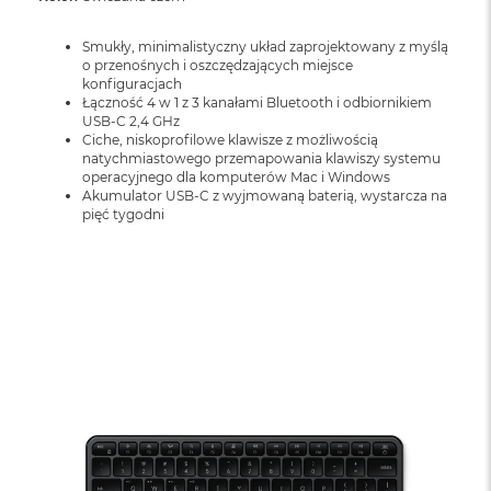
o
o
k
Smukły, minimalistyczny układ zaprojektowany z myślą
N
o przenośnych i oszczędzających miejsce
e
konfiguracjach
o
Łączność 4 w 1 z 3 kanałami Bluetooth i odbiornikiem
S
USB-C 2,4 GHz
r
Ciche, niskoprofilowe klawisze z możliwością
natychmiastowego przemapowania klawiszy systemu
e
operacyjnego dla komputerów Mac i Windows
b
Akumulator USB-C z wyjmowaną baterią, wystarcza na
r
pięć tygodni
n
y
W
e
d
ł
u
g
p
o
j
e
m