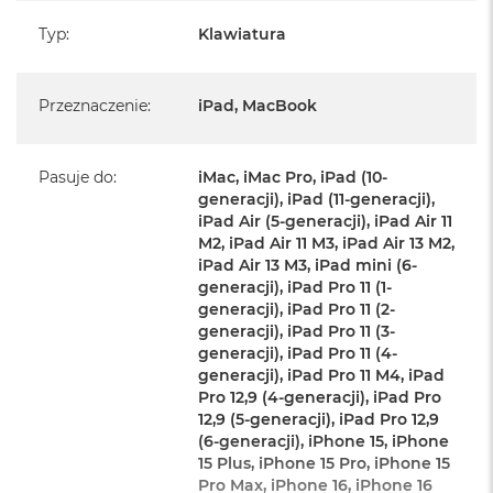
A
Typ
:
Klawiatura
i
r
M
Przeznaczenie
:
iPad, MacBook
a
c
B
Pasuje do
:
iMac, iMac Pro, iPad (10-
o
o
generacji), iPad (11-generacji),
k
iPad Air (5-generacji), iPad Air 11
A
M2, iPad Air 11 M3, iPad Air 13 M2,
i
iPad Air 13 M3, iPad mini (6-
r
generacji), iPad Pro 11 (1-
M
generacji), iPad Pro 11 (2-
5
generacji), iPad Pro 11 (3-
generacji), iPad Pro 11 (4-
M
generacji), iPad Pro 11 M4, iPad
a
Pro 12,9 (4-generacji), iPad Pro
c
B
12,9 (5-generacji), iPad Pro 12,9
o
(6-generacji), iPhone 15, iPhone
o
15 Plus, iPhone 15 Pro, iPhone 15
k
Pro Max, iPhone 16, iPhone 16