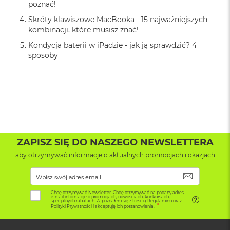
B
poznać!
o
Skróty klawiszowe MacBooka - 15 najważniejszych
o
k
kombinacji, które musisz znać!
A
Kondycja baterii w iPadzie - jak ją sprawdzić? 4
i
sposoby
r
B
ł
ę
k
i
t
n
y
ZAPISZ SIĘ DO NASZEGO NEWSLETTERA
M
aby otrzymywać informacje o aktualnych promocjach i okazjach
a
c
SUBSKRYB
B
o
Chcę otrzymywać Newsletter. Chcę otrzymywać na podany adres
o
e-mail informacje o promocjach, nowościach, konkursach,
specjalnych rabatach. Zapoznałem się z treścią Regulaminu oraz
k
Polityki Prywatności i akceptuję ich postanowienia.
A
i