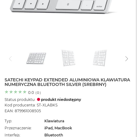
o
l
o
r
u
M
a
c
B
o
o
k
N
e
SATECHI KEYPAD EXTENDED ALUMINIOWA KLAWIATURA
NUMERYCZNA BLUETOOTH SILVER (SREBRNY)
o
C
0.0
(
0
)
y
Status produktu:
produkt niedostępny
t
Kod producenta: ST-XLABKS
r
EAN: 879961008505
u
s
Typ
Klawiatura
o
Przeznaczenie
iPad, MacBook
w
o
Interfejs
Bluetooth