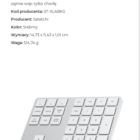
o
zajmie więc tylko chwilę.
o
Kod producenta:
k
ST-XLABKS
N
Producent:
Satetchi
e
Kolor:
Srebrny
o
S
Wymiary:
14,73 x 11,43 x 1,01 cm
r
Waga:
124,74 g
e
b
r
n
y
W
e
d
ł
u
g
p
o
j
e
m