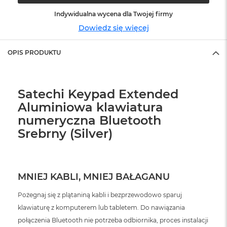
ó
Indywidualna wycena dla Twojej firmy
ż
Dowiedz się więcej
M
a
OPIS PRODUKTU
c
B
o
o
k
Satechi Keypad Extended
N
Aluminiowa klawiatura
e
numeryczna Bluetooth
o
I
Srebrny (Silver)
n
d
y
g
o
MNIEJ KABLI, MNIEJ BAŁAGANU
M
Pożegnaj się z plątaniną kabli i bezprzewodowo sparuj
a
klawiaturę z komputerem lub tabletem. Do nawiązania
c
B
połączenia Bluetooth nie potrzeba odbiornika, proces instalacji