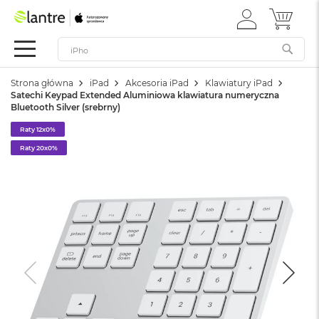
ZALOGUJ
MÓJ 
Apple
SIĘ
Festiwal
Mac
Strona główna
iPad
Akcesoria iPad
Klawiatury iPad
M
Satechi Keypad Extended Aluminiowa klawiatura numeryczna
a
Bluetooth Silver (srebrny)
c
B
Raty 12x0%
o
Raty 20x0%
o
k
N
e
o
W
e
d
ł
u
g
k