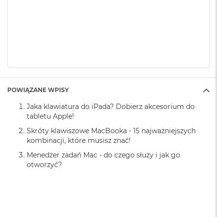
k
A
i
r
M
2
M
a
c
POWIĄZANE WPISY
B
o
Jaka klawiatura do iPada? Dobierz akcesorium do
o
tabletu Apple!
k
A
Skróty klawiszowe MacBooka - 15 najważniejszych
i
kombinacji, które musisz znać!
r
1
Menedżer zadań Mac - do czego służy i jak go
3
otworzyć?
M
a
c
B
o