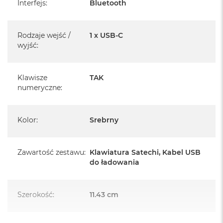
Interfejs
:
Bluetooth
A
i
r
Rodzaje wejść /
1 x USB-C
M
wyjść
:
a
c
B
Klawisze
TAK
o
numeryczne
:
o
k
A
i
Kolor
:
Srebrny
r
M
5
Zawartość zestawu
:
Klawiatura Satechi, Kabel USB
M
do ładowania
a
c
B
Szerokość
:
11.43 cm
o
o
k