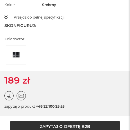
ż
Kolor
Srebrny
ó
ł
Przejdź do pełnej specyfikacji
t
y
SKONFIGURUJ:
M
Kolor/Wzór:
a
c
B
o
o
k
N
e
189 zł
o
S
u
b
t
zapytaj o produkt
+48 22 100 25 55
e
l
n
y
ZAPYTAJ O OFERTĘ B2B
R