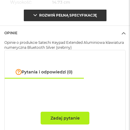
A
Wysokość
:
14.73 cm
i
r
ROZWIŃ PEŁNĄ SPECYFIKACJĘ
M
Głębokość
:
1.02 cm
4
M
OPINIE
a
Waga
:
0.125000
Opinie o produkcie Satechi Keypad Extended Aluminiowa klawiatura
c
numeryczna Bluetooth Silver (srebrny)
B
o
Znak zgodności
:
CE
o
k
A
Pytania i odpowiedzi (0)
i
r
M
3
M
a
c
B
Zadaj pytanie
o
o