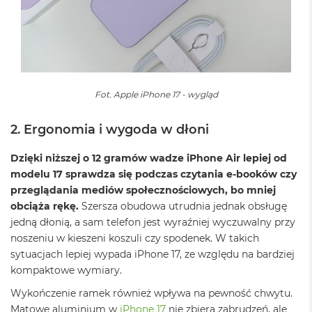
A
i
r
M
4
M
a
Fot. Apple iPhone 17 - wygląd
c
B
2. Ergonomia i wygoda w dłoni
o
o
k
Dzięki niższej o 12 gramów wadze iPhone Air lepiej od
A
modelu 17 sprawdza się podczas czytania e-booków czy
i
przeglądania mediów społecznościowych, bo mniej
r
M
obciąża rękę.
Szersza obudowa utrudnia jednak obsługę
3
jedną dłonią, a sam telefon jest wyraźniej wyczuwalny przy
noszeniu w kieszeni koszuli czy spodenek. W takich
M
sytuacjach lepiej wypada iPhone 17, ze względu na bardziej
a
c
kompaktowe wymiary.
B
Wykończenie ramek również wpływa na pewność chwytu.
o
o
Matowe aluminium w
iPhone 17
nie zbiera zabrudzeń, ale