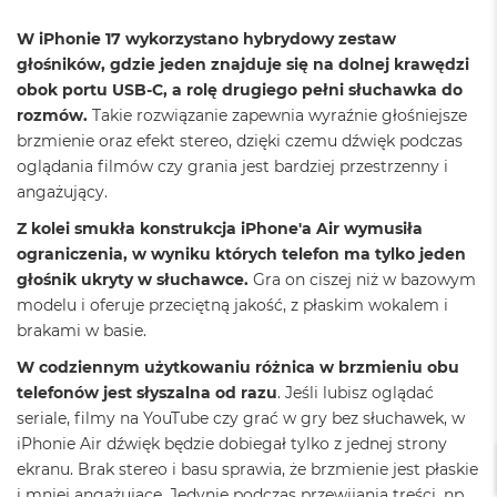
a
c
W iPhonie 17 wykorzystano hybrydowy zestaw
B
głośników, gdzie jeden znajduje się na dolnej krawędzi
o
obok portu USB-C, a rolę drugiego pełni słuchawka do
o
k
rozmów.
Takie rozwiązanie zapewnia wyraźnie głośniejsze
P
brzmienie oraz efekt stereo, dzięki czemu dźwięk podczas
r
oglądania filmów czy grania jest bardziej przestrzenny i
o
6
angażujący.
4
Z kolei smukła konstrukcja iPhone'a Air wymusiła
G
B
ograniczenia, w wyniku których telefon ma tylko jeden
R
głośnik ukryty w słuchawce.
Gra on ciszej niż w bazowym
A
modelu i oferuje przeciętną jakość, z płaskim wokalem i
M
brakami w basie.
M
W codziennym użytkowaniu różnica w brzmieniu obu
a
telefonów jest słyszalna od razu
. Jeśli lubisz oglądać
c
B
seriale, filmy na YouTube czy grać w gry bez słuchawek, w
o
iPhonie Air dźwięk będzie dobiegał tylko z jednej strony
o
ekranu. Brak stereo i basu sprawia, że brzmienie jest płaskie
k
P
i mniej angażujące. Jedynie podczas przewijania treści, np.