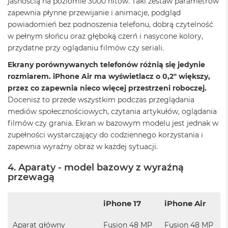
r
jasnością na poziomie 3000 nitów. Taki zestaw parametrów
e
zapewnia płynne przewijanie i animacje, podgląd
b
powiadomień bez podnoszenia telefonu, dobrą czytelność
r
w pełnym słońcu oraz głęboką czerń i nasycone kolory,
n
y
przydatne przy oglądaniu filmów czy seriali.
Ekrany porównywanych telefonów różnią się jedynie
M
a
rozmiarem. iPhone Air ma wyświetlacz o 0,2" większy,
c
przez co zapewnia nieco więcej przestrzeni roboczej.
B
Docenisz to przede wszystkim podczas przeglądania
o
mediów społecznościowych, czytania artykułów, oglądania
o
k
filmów czy grania. Ekran w bazowym modelu jest jednak w
A
zupełności wystarczający do codziennego korzystania i
i
zapewnia wyraźny obraz w każdej sytuacji.
r
Z
4. Aparaty - model bazowy z wyraźną
ł
o
przewagą
t
y
iPhone 17
iPhone Air
W
e
Aparat główny
Fusion 48 MP
Fusion 48 MP