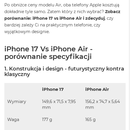
ó
Po obniżce ceny modelu Air, oba telefony Apple kosztują
ż
dokładnie tyle samo. Zatem który z nich wybrać?
Zobacz
porównanie: iPhone 17 vs iPhone Air i zdecyduj
, czy
M
bardziej zależy Ci na praktycznym telefonie, czy
a
c
wyjątkowym designie.
B
o
o
iPhone 17 Vs iPhone Air -
k
porównanie specyfikacji
N
e
o
1. Konstrukcja i design - futurystyczny kontra
I
klasyczny
n
d
y
iPhone 17
iPhone Air
g
o
Wymiary
149,6 x 71,5 x 7,95
156,2 x 74,7 x 5,64
mm
mm
M
a
Waga
177 g
165 g
c
B