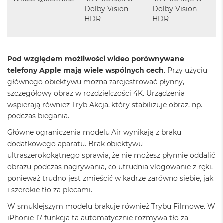
ś
Dolby Vision
Dolby Vision
c
HDR
HDR
i
d
y
s
k
Pod względem możliwości wideo porównywane
u
telefony Apple mają wiele wspólnych cech
. Przy użyciu
głównego obiektywu można zarejestrować płynny,
M
szczegółowy obraz w rozdzielczości 4K. Urządzenia
a
c
wspierają również Tryb Akcja, który stabilizuje obraz, np.
B
podczas biegania.
o
o
Główne ograniczenia modelu Air wynikają z braku
k
dodatkowego aparatu. Brak obiektywu
A
ultraszerokokątnego sprawia, że nie możesz płynnie oddalić
i
r
obrazu podczas nagrywania, co utrudnia vlogowanie z ręki,
2
ponieważ trudno jest zmieścić w kadrze zarówno siebie, jak
5
i szerokie tło za plecami.
6
G
W smuklejszym modelu brakuje również Trybu Filmowe. W
B
iPhonie 17 funkcja ta automatycznie rozmywa tło za