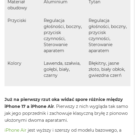
o
Materiał
Aluminium
Tytan
o
obudowy
k
N
Przyciski
Regulacja
Regulacja
e
głośności, boczny,
głośności, boczny,
o
przycisk
przycisk
S
czynności,
czynności,
r
e
Sterowanie
Sterowanie
b
aparatem
aparatem
r
n
Kolory
Lawenda, szałwia,
Błękitny, jasne
y
gołębi, biały,
złoto, biały obłok,
czarny
gwiezdna czerń
W
e
d
ł
u
Już na pierwszy rzut oka widać spore różnice między
g
iPhone 17 a iPhone Air
. Pierwszy z nich wygląda tak samo
p
jak jego poprzednik i zachowuje klasyczną bryłę z pionowo
o
ułożonymi dwoma aparatami.
j
e
iPhone Air
jest wyższy i szerszy od modelu bazowego, a
m