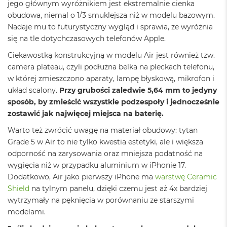
n
jego głównym wyróżnikiem jest ekstremalnie cienka
o
obudowa, niemal o 1/3 smuklejsza niż w modelu bazowym.
ś
Nadaje mu to futurystyczny wygląd i sprawia, że wyróżnia
c
się na tle dotychczasowych telefonów Apple.
i
d
Ciekawostką konstrukcyjną w modelu Air jest również tzw.
y
camera plateau, czyli podłużna belka na pleckach telefonu,
s
k
w której zmieszczono aparaty, lampę błyskową, mikrofon i
u
układ scalony.
Przy grubości zaledwie 5,64 mm to jedyny
sposób, by zmieścić wszystkie podzespoły i jednocześnie
M
zostawić jak najwięcej miejsca na baterię.
a
c
Warto też zwrócić uwagę na materiał obudowy: tytan
B
o
Grade 5 w Air to nie tylko kwestia estetyki, ale i większa
o
odporność na zarysowania oraz mniejsza podatność na
k
wygięcia niż w przypadku aluminium w iPhonie 17.
N
Dodatkowo, Air jako pierwszy iPhone ma
warstwę Ceramic
e
o
Shield
na tylnym panelu, dzięki czemu jest aż 4x bardziej
2
wytrzymały na pęknięcia w porównaniu ze starszymi
5
modelami.
6
G