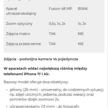
d
ł
Aparat
Fusion 48 MP
BRAK
u
ultraszerokokątny
g
p
a
Zoom optyczny
0,5x, 1x, 2x
1x, 2x
m
i
Zdjęcia makro
TAK
NIE
ę
c
Zdjęcia przestrzenne
TAK
NIE
i
R
A
M
Zdjęcia - podwójna kamera Vs pojedyncza
M
W aparatach widać największą różnicę między
a
telefonami iPhone 17 i Air.
c
B
Bazowy model oferuje dwa obiektywy:
o
o
główny (26 mm) - uniwersalny, do codziennych sytuacji,
k
np. zdjęć ulicznych, jedzenia, podczas wakacji oraz
A
portretów dzięki zoomowi 2x,
i
r
ultraszerokokątny (13 mm) - do fotografii