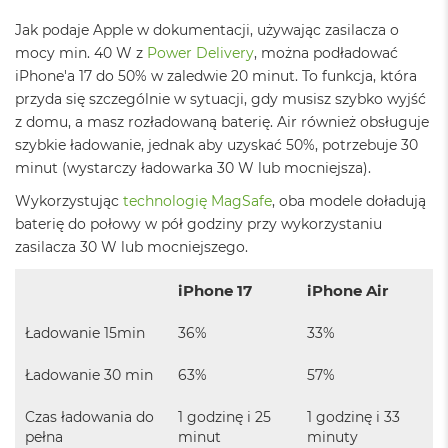
o
o
Jak podaje Apple w dokumentacji, używając zasilacza o
k
mocy min. 40 W z
Power Delivery
, można podładować
P
r
iPhone'a 17 do 50% w zaledwie 20 minut. To funkcja, która
o
przyda się szczególnie w sytuacji, gdy musisz szybko wyjść
8
z domu, a masz rozładowaną baterię. Air również obsługuje
G
B
szybkie ładowanie, jednak aby uzyskać 50%, potrzebuje 30
R
minut (wystarczy ładowarka 30 W lub mocniejsza).
A
M
Wykorzystując
technologię MagSafe
, oba modele doładują
baterię do połowy w pół godziny przy wykorzystaniu
M
zasilacza 30 W lub mocniejszego.
a
c
iPhone 17
iPhone Air
B
o
o
Ładowanie 15min
36%
33%
k
P
Ładowanie 30 min
63%
57%
r
o
1
Czas ładowania do
1 godzinę i 25
1 godzinę i 33
6
pełna
minut
minuty