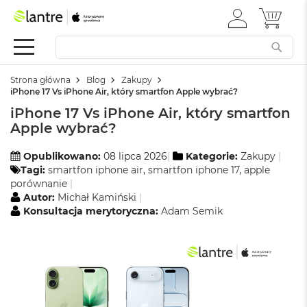
ZALOGUJ
MÓJ 
Apple
SIĘ
Festiwal
Mac
Strona główna
Blog
Zakupy
M
iPhone 17 Vs iPhone Air, który smartfon Apple wybrać?
a
iPhone 17 Vs iPhone Air, który smartfon
c
B
Apple wybrać?
o
o
Opublikowano:
08 lipca 2026
Kategorie:
Zakupy
k
Tagi:
smartfon iphone air
,
smartfon iphone 17
,
apple
N
porównanie
e
Autor:
Michał Kamiński
o
Konsultacja merytoryczna:
Adam Semik
W
e
d
ł
u
g
k