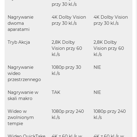
k
przy 30 kl./s
A
i
Nagrywanie
4K Dolby Vision
4K Dolby Vision
r
3
dwoma
przy 30 kl./s
przy 30 kl./s
2
aparatami
G
B
Tryb Akcja
2,8K Dolby
2,8K Dolby
R
Vision przy 60
Vision przy 60
A
kl./s
kl./s
M
Nagrywanie
1080p przy 30
NIE
W
e
wideo
kl./s
d
przestrzennego
ł
u
Nagrywanie w
TAK
NIE
g
skali makro
p
o
Wideo w
1080p przy 240
1080p przy 240
j
e
zwolnionym
kl./s
kl./s
m
tempie
n
o
Wideo QuickTake
4K z 60 kl./s w
4K z 60 kl./s w