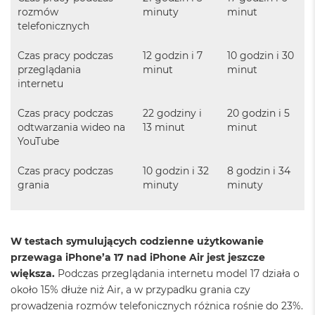
n
rozmów
minuty
minut
a
telefonicznych
s
z
Czas pracy podczas
12 godzin i 7
10 godzin i 30
a
r
przeglądania
minut
minut
o
internetu
ś
ć
Czas pracy podczas
22 godziny i
20 godzin i 5
odtwarzania wideo na
13 minut
minut
M
YouTube
a
c
Czas pracy podczas
10 godzin i 32
8 godzin i 34
B
o
grania
minuty
minuty
o
k
P
r
W testach symulujących codzienne użytkowanie
o
przewaga iPhone’a 17 nad iPhone Air jest jeszcze
S
r
większa.
Podczas przeglądania internetu model 17 działa o
e
około 15% dłuże niż Air, a w przypadku grania czy
b
prowadzenia rozmów telefonicznych różnica rośnie do 23%.
r