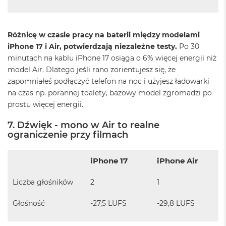
G
B
R
A
Różnicę w czasie pracy na baterii między modelami
M
iPhone 17 i Air, potwierdzają niezależne testy.
Po 30
M
minutach na kablu iPhone 17 osiąga o 6% więcej energii niż
a
model Air. Dlatego jeśli rano zorientujesz się, że
c
zapomniałeś podłączyć telefon na noc i użyjesz ładowarki
B
na czas np. porannej toalety, bazowy model zgromadzi po
o
o
prostu więcej energii.
k
P
7. Dźwięk - mono w Air to realne
r
ograniczenie przy filmach
o
3
2
iPhone 17
iPhone Air
G
B
Liczba głośników
2
1
R
A
M
Głośność
-27,5 LUFS
-29,8 LUFS
M