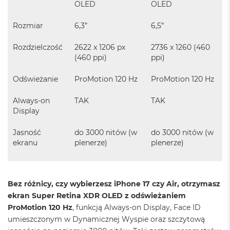
OLED
OLED
o
o
Rozmiar
6,3”
6,5”
k
A
i
Rozdzielczość
2622 x 1206 px
2736 x 1260 (460
r
(460 ppi)
ppi)
P
ó
Odświeżanie
ProMotion 120 Hz
ProMotion 120 Hz
ł
n
o
Always-on
TAK
TAK
c
Display
M
Jasność
do 3000 nitów (w
do 3000 nitów (w
a
ekranu
plenerze)
plenerze)
c
B
o
o
Bez różnicy, czy wybierzesz iPhone 17 czy Air, otrzymasz
k
A
ekran Super Retina XDR OLED z odświeżaniem
i
ProMotion 120 Hz
, funkcją Always-on Display, Face ID
r
umieszczonym w Dynamicznej Wyspie oraz szczytową
S