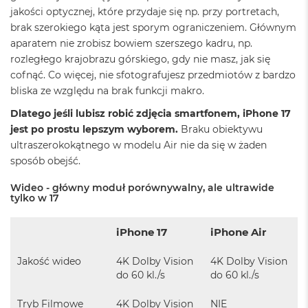
jakości optycznej, które przydaje się np. przy portretach,
M
a
brak szerokiego kąta jest sporym ograniczeniem. Głównym
c
aparatem nie zrobisz bowiem szerszego kadru, np.
B
rozległego krajobrazu górskiego, gdy nie masz, jak się
o
o
cofnąć. Co więcej, nie sfotografujesz przedmiotów z bardzo
k
bliska ze względu na brak funkcji makro.
A
i
Dlatego jeśli lubisz robić zdjęcia smartfonem, iPhone 17
r
jest po prostu lepszym wyborem.
Braku obiektywu
2
ultraszerokokątnego w modelu Air nie da się w żaden
4
G
sposób obejść.
B
R
Wideo - główny moduł porównywalny, ale ultrawide
A
tylko w 17
M
iPhone 17
iPhone Air
M
a
c
Jakość wideo
4K Dolby Vision
4K Dolby Vision
B
do 60 kl./s
do 60 kl./s
o
o
Tryb Filmowe
4K Dolby Vision
NIE