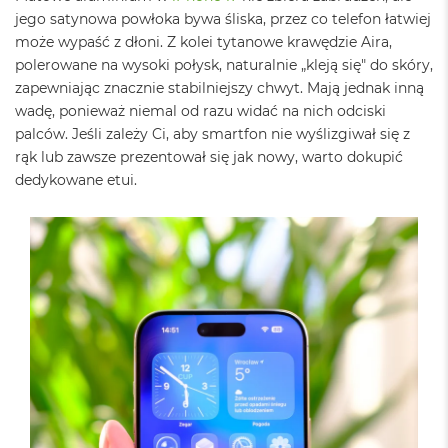
k
jego satynowa powłoka bywa śliska, przez co telefon łatwiej
A
może wypaść z dłoni. Z kolei tytanowe krawędzie Aira,
i
r
polerowane na wysoki połysk, naturalnie „kleją się" do skóry,
M
zapewniając znacznie stabilniejszy chwyt. Mają jednak inną
2
wadę, ponieważ niemal od razu widać na nich odciski
palców. Jeśli zależy Ci, aby smartfon nie wyślizgiwał się z
M
a
rąk lub zawsze prezentował się jak nowy, warto dokupić
c
dedykowane etui.
B
o
o
k
A
i
r
1
3
M
a
c
B
o