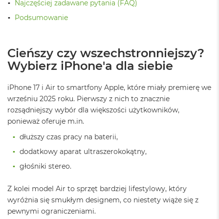
Najczęściej zadawane pytania (FAQ)
ż
ó
Podsumowanie
ł
t
y
Cieńszy czy wszechstronniejszy?
M
Wybierz iPhone'a dla siebie
a
c
B
iPhone 17 i Air to smartfony Apple, które miały premierę we
o
wrześniu 2025 roku. Pierwszy z nich to znacznie
o
rozsądniejszy wybór dla większości użytkowników,
k
N
ponieważ oferuje m.in.
e
dłuższy czas pracy na baterii,
o
S
dodatkowy aparat ultraszerokokątny,
u
b
głośniki stereo.
t
e
Z kolei model Air to sprzęt bardziej lifestylowy, który
l
n
wyróżnia się smukłym designem, co niestety wiąże się z
y
pewnymi ograniczeniami.
R