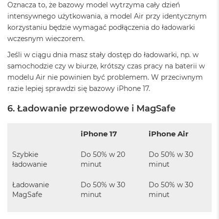
Oznacza to, że bazowy model wytrzyma cały dzień
n
y
intensywnego użytkowania, a model Air przy identycznym
korzystaniu będzie wymagać podłączenia do ładowarki
W
wczesnym wieczorem.
e
d
Jeśli w ciągu dnia masz stały dostęp do ładowarki, np. w
ł
samochodzie czy w biurze, krótszy czas pracy na baterii w
u
modelu Air nie powinien być problemem. W przeciwnym
g
p
razie lepiej sprawdzi się bazowy iPhone 17.
a
m
6. Ładowanie przewodowe i MagSafe
i
ę
c
iPhone 17
iPhone Air
i
R
Szybkie
Do 50% w 20
Do 50% w 30
A
ładowanie
minut
minut
M
M
Ładowanie
Do 50% w 30
Do 50% w 30
a
MagSafe
minut
minut
c
B