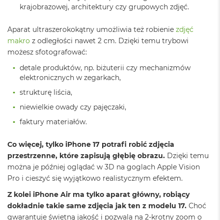
8
krajobrazowej, architektury czy grupowych zdjęć.
G
B
Aparat ultraszerokokątny umożliwia też robienie
zdjęć
R
makro
z odległości nawet 2 cm. Dzięki temu trybowi
A
M
możesz sfotografować:
detale produktów, np. biżuterii czy mechanizmów
M
a
elektronicznych w zegarkach,
c
strukturę liścia,
B
o
niewielkie owady czy pajęczaki,
o
k
faktury materiałów.
A
i
Co więcej, tylko iPhone 17 potrafi robić zdjęcia
r
przestrzenne, które zapisują głębię obrazu.
Dzięki temu
1
6
można je później oglądać w 3D na goglach Apple Vision
G
Pro i cieszyć się wyjątkowo realistycznym efektem.
B
R
Z kolei iPhone Air ma tylko aparat główny, robiący
A
dokładnie takie same zdjęcia jak ten z modelu 17.
Choć
M
gwarantuje świetną jakość i pozwala na 2-krotny zoom o