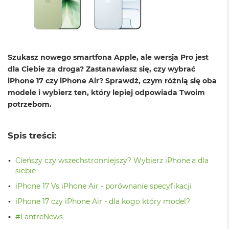
o
l
o
r
u
Szukasz nowego smartfona Apple, ale wersja Pro jest
M
a
dla Ciebie za droga? Zastanawiasz się, czy wybrać
c
iPhone 17 czy iPhone Air? Sprawdź, czym różnią się oba
B
modele i wybierz ten, który lepiej odpowiada Twoim
o
potrzebom.
o
k
N
e
Spis treści:
o
C
Cieńszy czy wszechstronniejszy? Wybierz iPhone'a dla
y
t
siebie
r
iPhone 17 Vs iPhone Air - porównanie specyfikacji
u
s
iPhone 17 czy iPhone Air - dla kogo który model?
o
w
#LantreNews
o