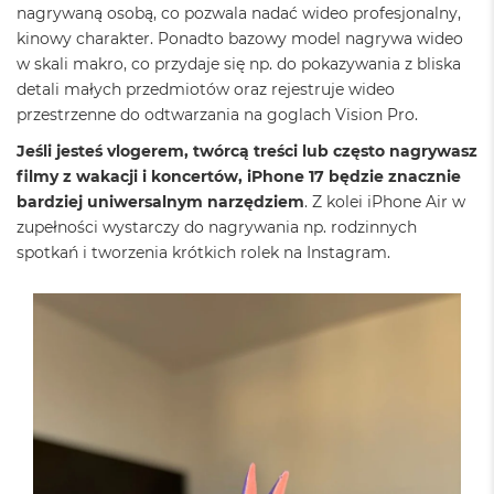
nagrywaną osobą, co pozwala nadać wideo profesjonalny,
M
a
kinowy charakter. Ponadto bazowy model nagrywa wideo
c
w skali makro, co przydaje się np. do pokazywania z bliska
B
detali małych przedmiotów oraz rejestruje wideo
o
o
przestrzenne do odtwarzania na goglach Vision Pro.
k
Jeśli jesteś vlogerem, twórcą treści lub często nagrywasz
A
i
filmy z wakacji i koncertów, iPhone 17 będzie znacznie
r
bardziej uniwersalnym narzędziem
. Z kolei iPhone Air w
5
zupełności wystarczy do nagrywania np. rodzinnych
1
spotkań i tworzenia krótkich rolek na Instagram.
2
G
B
M
a
c
B
o
o
k
A