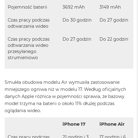
d
n
Pojemność baterii
3692 mAh
3149 mAh
a
C
Czas pracy podczas
Do 30 godzin
Do 27 godzin
z
odtwarzania wideo
e
r
Czas pracy podczas
Do 27 godzin
Do 22 godzin
ń
odtwarzania wideo
przesyłanego
M
a
strumieniowo
c
B
o
o
Smukła obudowa modelu Air wymusiła zastosowanie
k
mniejszego ogniwa niż w modelu 17. Według oficjalnych
P
r
danych Apple różnica w pojemności sprawia, że bazowy
o
model trzyma na baterii o około 11% dłużej podczas
G
oglądania wideo.
w
i
iPhone 17
iPhone Air
e
z
d
Czas pracy podczas
21 godzin i 3
17 godzin i 6