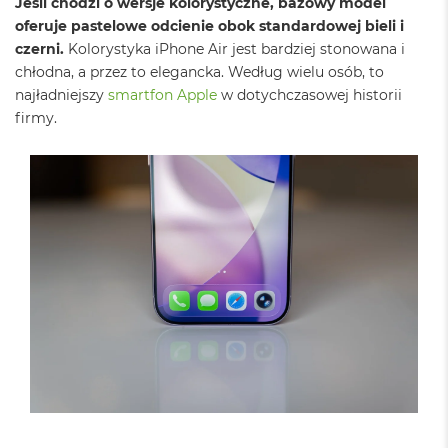
Jeśli chodzi o wersje kolorystyczne, bazowy model
B
oferuje pastelowe odcienie obok standardowej bieli i
M
czerni.
Kolorystyka iPhone Air jest bardziej stonowana i
a
chłodna, a przez to elegancka. Według wielu osób, to
c
najładniejszy
smartfon Apple
w dotychczasowej historii
B
firmy.
o
o
k
N
e
o
5
1
2
G
B
M
a
c
B
o
o
k