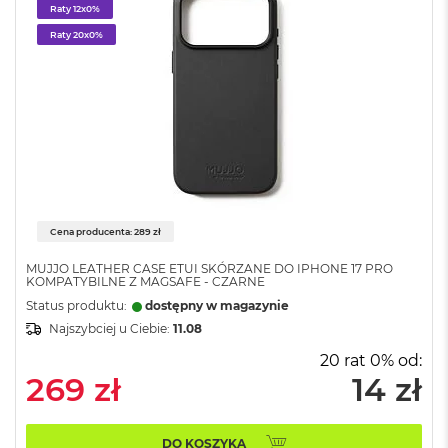
o
Raty 12x0%
l
Raty 20x0%
o
r
u
M
a
c
B
o
o
k
Cena producenta: 289 zł
N
e
MUJJO LEATHER CASE ETUI SKÓRZANE DO IPHONE 17 PRO
o
KOMPATYBILNE Z MAGSAFE - CZARNE
C
Status produktu:
dostępny w magazynie
y
Najszybciej u Ciebie:
11.08
t
r
20 rat 0% od:
u
269 zł
14 zł
s
o
w
o
DO KOSZYKA