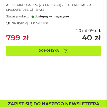
A
i
APPLE AIRPODS PRO (2. GENERACJI) Z ETUI ŁADUJĄCYM
r
MAGSAFE (USB-C) - BIAŁE
M
Status produktu:
dostępny w magazynie
4
Najszybciej u Ciebie:
11.08
M
20 rat 0% od:
a
799 zł
40 zł
c
B
o
o
DO KOSZYKA
k
A
i
r
M
3
M
a
c
B
o
ZAPISZ SIĘ DO NASZEGO NEWSLETTERA
o