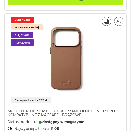
ż
ó
ł
t
Super Cena
PORÓWNA
EMAI
y
W zestawie taniej
M
Raty 12x0%
a
Raty 20x0%
c
B
o
o
k
N
e
o
S
u
b
Cena producenta: 289 zł
t
e
MUJJO LEATHER CASE ETUI SKÓRZANE DO IPHONE 17 PRO
l
KOMPATYBILNE Z MAGSAFE - BRĄZOWE
n
Status produktu:
dostępny w magazynie
y
Najszybciej u Ciebie:
11.08
R