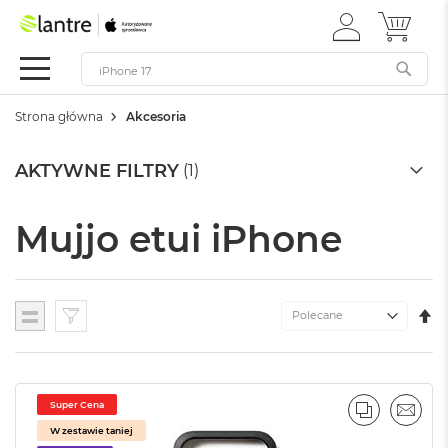
ZALOGUJ
MÓJ 
Apple
SIĘ
Festiwal
Mac
Strona główna
Akcesoria
M
a
c
AKTYWNE FILTRY
B
o
o
Mujjo etui iPhone
k
N
e
o
U
Lista
W
K
e
M
d
ł
u
Super Cena
PORÓWNA
EMAI
g
W zestawie taniej
k