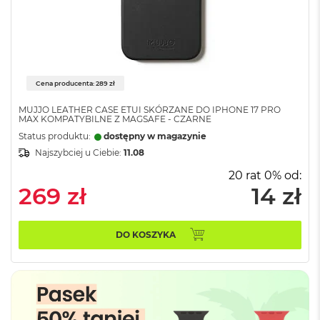
n
o
ś
c
i
d
y
Cena producenta: 289 zł
s
k
MUJJO LEATHER CASE ETUI SKÓRZANE DO IPHONE 17 PRO
MAX KOMPATYBILNE Z MAGSAFE - CZARNE
u
Status produktu:
dostępny w magazynie
M
Najszybciej u Ciebie:
11.08
a
c
20 rat 0% od:
B
269 zł
14 zł
o
o
k
DO KOSZYKA
N
e
o
2
5
6
G