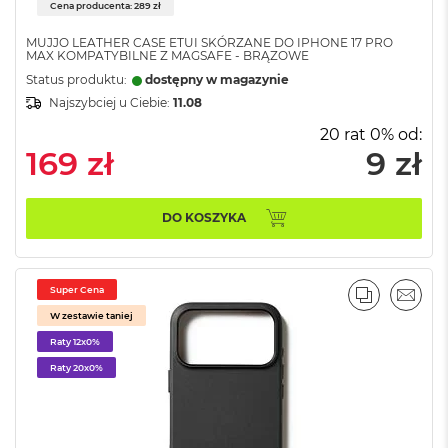
o
Cena producenta: 289 zł
o
k
MUJJO LEATHER CASE ETUI SKÓRZANE DO IPHONE 17 PRO
N
MAX KOMPATYBILNE Z MAGSAFE - BRĄZOWE
e
Status produktu:
dostępny w magazynie
o
Najszybciej u Ciebie:
11.08
S
r
20 rat 0% od:
e
169 zł
9 zł
b
r
n
y
DO KOSZYKA
W
e
d
Super Cena
PORÓWNA
EMAI
ł
W zestawie taniej
u
Raty 12x0%
g
p
Raty 20x0%
o
j
e
m