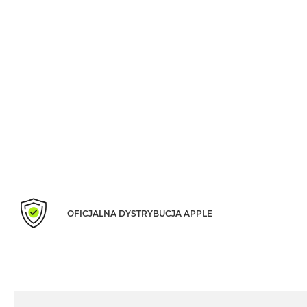
Według
koloru
MacBook
Air
Błękitny
MacBook
Air
Gwiezdna
szarość
MacBook
Air
Księżycowa
Poświata
OFICJALNA DYSTRYBUCJA APPLE
MacBook
Air
Północ
MacBook
Air
Srebrny