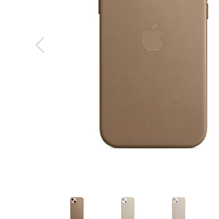
MacBook
Neo
Indygo
MacBook
Neo
Srebrny
Według
pojemności
dysku
MacBook
Neo
256GB
MacBook
Neo
512GB
MacBook
Air
MacBook