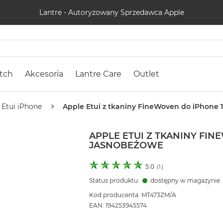
Lantre - Autoryzowany Sprzedawca Apple
tch
Akcesoria
Lantre Care
Outlet
Etui iPhone
Apple Etui z tkaniny FineWoven do iPhone 
APPLE ETUI Z TKANINY FIN
JASNOBEŻOWE
5.0
(
1
)
Status produktu:
dostępny w magazynie
Kod producenta: MT473ZM/A
EAN: 194253945574