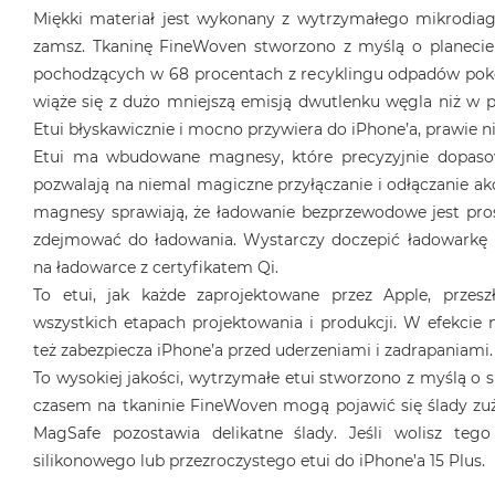
Miękki materiał jest wykonany z wytrzymałego mikrodia
MacBook
Air
zamsz. Tkaninę FineWoven stworzono z myślą o planeci
32GB
pochodzących w 68 procentach z recyklingu odpadów poko
RAM
wiąże się z dużo mniejszą emisją dwutlenku węgla niż w 
Według
Etui błyskawicznie i mocno przywiera do iPhone’a, prawie n
pojemności
Etui ma wbudowane magnesy, które precyzyjnie dopasow
dysku
pozwalają na niemal magiczne przyłączanie i odłączanie a
MacBook
magnesy sprawiają, że ładowanie bezprzewodowe jest prost
Air
zdejmować do ładowania. Wystarczy doczepić ładowarkę 
256GB
na ładowarce z certyfikatem Qi.
MacBook
To etui, jak każde zaprojektowane przez Apple, przes
Air
wszystkich etapach projektowania i produkcji. W efekcie n
512GB
też zabezpiecza iPhone’a przed uderzeniami i zadrapaniami.
MacBook
To wysokiej jakości, wytrzymałe etui stworzono z myślą o s
Air
czasem na tkaninie FineWoven mogą pojawić się ślady zu
1TB
MagSafe pozostawia delikatne ślady. Jeśli wolisz teg
MacBook
silikonowego lub przezroczystego etui do iPhone’a 15 Plus.
Air