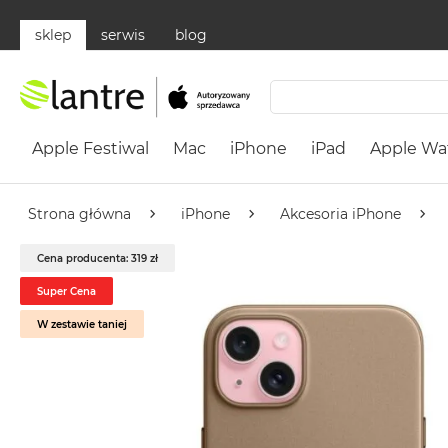
sklep
serwis
blog
Apple
Festiwal
Apple Festiwal
Mac
iPhone
iPad
Apple Wa
Mac
MacBook
Neo
Strona główna
iPhone
Akcesoria iPhone
Według
Cena producenta: 319 zł
koloru
MacBook
Super Cena
Neo
W zestawie taniej
Cytrusowożółty
MacBook
Neo
Subtelny
Róż