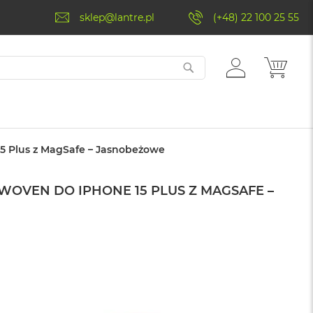
sklep@lantre.pl
(+48) 22 100 25 55
ZALOGUJ
MÓJ 
SIĘ
15 Plus z MagSafe – Jasnobeżowe
EWOVEN DO IPHONE 15 PLUS Z MAGSAFE –