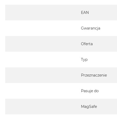
MacBook
Pro
EAN
Gwiezdna
szarość
Gwarancja
MacBook
Pro
Srebrny
Oferta
Według
pamięci
Typ
RAM
MacBook
Pro
Przeznaczenie
8GB
RAM
Pasuje do
MacBook
Pro
16GB
MagSafe
RAM