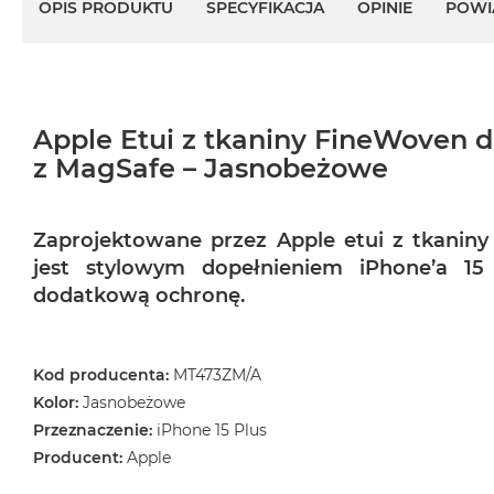
OPIS PRODUKTU
SPECYFIKACJA
OPINIE
POWI
MacBook
Air
Złoty
Według
Apple Etui z tkaniny FineWoven d
pamięci
RAM
z MagSafe – Jasnobeżowe
MacBook
Air
8GB
Zaprojektowane przez Apple etui z tkanin
RAM
jest stylowym dopełnieniem iPhone’a 1
dodatkową ochronę.
MacBook
Air
16GB
RAM
Kod producenta:
MT473ZM/A
Kolor:
Jasnobeżowe
MacBook
Air
Przeznaczenie:
iPhone 15 Plus
24GB
Producent:
Apple
RAM