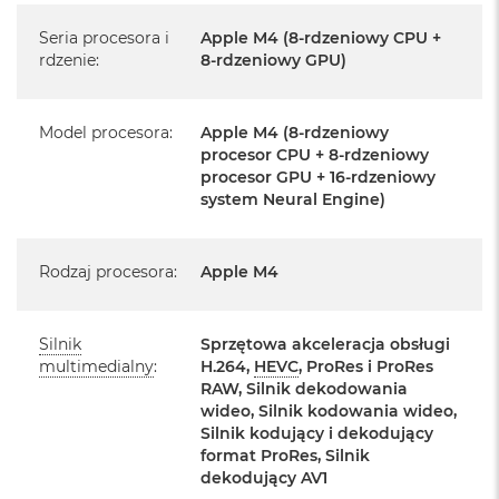
k
A
Język polski wybieramy przy pierwszym uruchomieniu
Seria procesora i
Apple M4 (8-rdzeniowy CPU +
i
rdzenie
:
8-rdzeniowy GPU)
urządzenia.
r
M
2
Zawartość zestawu:
Model procesora
:
Apple M4 (8-rdzeniowy
M
procesor CPU + 8-rdzeniowy
24-calowy iMac
a
procesor GPU + 16-rdzeniowy
c
system Neural Engine)
Magic Keyboard
B
o
Mysz Magic Mouse
o
Rodzaj procesora
:
Apple M4
k
Zasilacz o mocy 143W
A
i
Przewód zasilający (2 m)
r
Silnik
Sprzętowa akceleracja obsługi
1
multimedialny
:
H.264,
HEVC
, ProRes i ProRes
Przewód USB‑C do ładowania
3
RAW, Silnik dekodowania
wideo, Silnik kodowania wideo,
M
Silnik kodujący i dekodujący
a
format ProRes, Silnik
c
B
dekodujący AV1
o