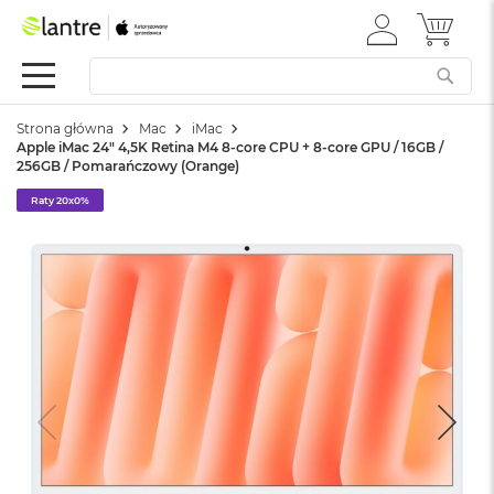
ZALOGUJ
MÓJ 
Apple
SIĘ
Festiwal
Mac
Strona główna
Mac
iMac
M
Apple iMac 24" 4,5K Retina M4 8-core CPU + 8-core GPU / 16GB /
a
256GB / Pomarańczowy (Orange)
c
B
Raty 20x0%
o
o
k
N
e
o
W
e
d
ł
u
g
k