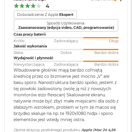
Rozdzielczość 4480 na 2520 pikseli przy 218 pikselach na cal, z
dźwięku
:
AAC, MP3,
Apple Lossless
,
FLAC
,
i
4
r
możliwością wyświetlania miliarda kolorów
Dolby Digital
, Dolby Digital
K
Doświadczenie Z Apple:
Ekspert
Plus i Dolby Atmos
s
Jasność 500 nitów
Sposób Użytkowania:
i
Zaawansowany (edycja video, CAD, programowanie)
ę
Szeroka gama kolorów (P3)
Dźwięk
:
System sześciu głośników hi‑fi z
Czas pracy baterii
ż
przetwornikami
y
Krótki
Zadowalający
Długi
Technologia True Tone
c
niskotonowymi w technologii
Jakość wykonania
o
force‑cancelling, Przestrzenny
Słaba
Dobra
Bardzo dobra
w
dźwięk stereo, Dźwięk
Wydajność i płynność
a
przestrzenny w technologii
Niewystarczająca
Zadowalająca
Bardzo dobra
P
Chip
Dolby Atmos, Układ trzech
Wbudowane głośniki mają bardzo cofniętą
o
mikrofonów klasy studyjnej
średnicę przez co brzmienie jest mocno „V” ale
ś
Apple M4
basu sporo. Nanostruktura bardzo spoko, jestem z
w
i
tej powłoki zadowolony (wolę ją niż z nowszych
8‑rdzeniowe CPU z 4 rdzeniami zapewniającymi wydajność i 4
a
Zainstalowany
macOS
monitorów eizo flexscan) Skalowanie ekranu
t
rdzeniami energooszczędnymi
system operacyjny
:
natywne może być zbyt małe miejscami dla osób z
a
słabszym wzrokiem, problem w tym że macos się
8‑rdzeniowe GPU/p>
brzydko skaluje na np. te 1920x1080 hidpi i sporo
M
elementów jest wtedy mniej ostra.
Wersja systemu
macOS Sequoia lub nowszy
a
16-rdzeniowy system Neural Engine
operacyjnego
:
c
Opinia dotyczy podobnego produktu:
Apple iMac 24 4,5K
B