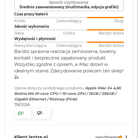
4
5.3
.
r
Sposób Użytkowania:
Średnio zaawansowany (multimedia, edycja grafiki)
Karta sieciowa
Wi-Fi 6E (802.11ax)
G
WBUDOWANE ZABEZPIECZENIA I OCHRONA
w
bezprzewodowa
Czas pracy baterii
i
WLAN
:
Krótki
Zadowalający
Długi
PRYWATNOŚCI
– Każdy Mac ma solidne zabezpieczenia
e
Jakość wykonania
strzegące przez wirusami i szkodliwym oprogramowaniem.
z
Słaba
Dobra
Bardzo dobra
d
W razie zgubienia lub kradzieży apka Znajdź pomoże Ci
Wydajność i płynność
Obsługa
Jednoczesne wyświetlanie
n
odzyskać Twojego Maca. A FileVault dba o to, żeby Twoje
Niewystarczająca
Zadowalająca
Bardzo dobra
wyświetlaczy
:
obrazu w pełnej natywnej
a
Bardzo sprawna realizacja zamówienia, świetny
pliki były zaszyfrowane i nikt poza Tobą nie miał do nich
rozdzielczości na wbudowanym
s
kontakt i bezpiecznie zapakowany produkt.
z
wyświetlaczu w miliardzie
dostępu. Ponadto w ochronie Maca pomagają bezpłatne
a
Wszystko zgodne z opisem, a iMac dotarł w
kolorów oraz obsługa jednego
aktualizacje zabezpieczeń.
r
idealnym stanie. Zdecydowanie polecam ten sklep!
wyświetlacza zewnętrznego o
o
rozdzielczości maksymalnej 6K
👍️
ś
przy 60 Hz
ć
Opinia dotyczy podobnego produktu:
Apple iMac 24 4,5K
Retina M4 10-core CPU + 10-core GPU / 16GB / 256GB /
M
Gigabit Ethernet / Różowy (Pink)
a
Odtwarzanie wideo
:
Obsługiwane formaty: m.in.
7/6/2026
c
HEVC,
H.264
, AV1 i ProRes; HDR z
0
0
B
Wyświetlacz
Dolby Vision, HDR10 i HLG
o
o
Wyświetlacz 24-calowy Retina 4,5K
k
Odtwarzanie
Obsługiwane formaty: m.in.
A
Klient lantre.pl
zweryfikowano