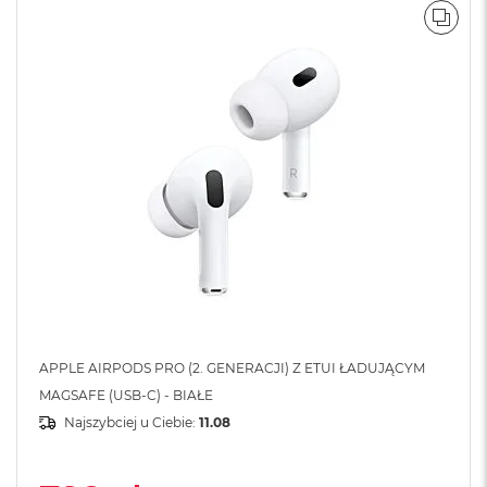
o
o
POR
k
N
e
o
S
r
e
b
r
n
y
W
e
d
ł
u
APPLE AIRPODS PRO (2. GENERACJI) Z ETUI ŁADUJĄCYM
g
p
MAGSAFE (USB-C) - BIAŁE
o
Najszybciej u Ciebie:
11.08
j
e
m