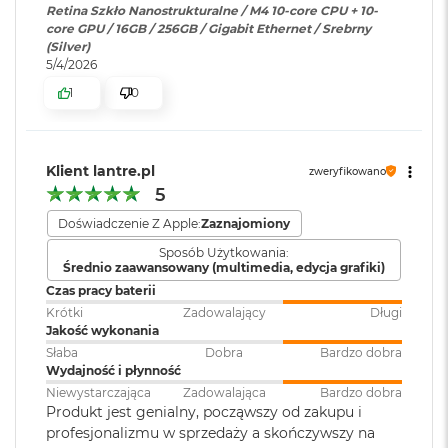
Sprzętowa akceleracja ray tracingu
Retina Szkło Nanostrukturalne / M4 10-core CPU + 10-
o
core GPU / 16GB / 256GB / Gigabit Ethernet / Srebrny
o
120 GB/s przepustowości pamięci
Dołączone
Wbudowane aplikacje systemu
(Silver)
k
oprogramowanie
:
macOS
5/4/2026
A
Silnik multimedialny
i
1
0
r
Sprzętowa akceleracja obsługi H.264, HEVC, ProRes i ProRes RAW
P
Klawiatura w
Magic Keyboard
ó
zestawie
:
Silnik dekodowania wideo
ł
Klient lantre.pl
zweryfikowano
n
Silnik kodowania wideo
5
o
Układ klawiatury
:
ISO - Angielski PL
c
Doświadczenie Z Apple:
Zaznajomiony
Silnik kodujący i dekodujący format ProRes
M
Sposób Użytkowania:
Dekoder AV1
Średnio zaawansowany (multimedia, edycja grafiki)
a
Kolor obudowy
:
Pomarańczowy
c
Czas pracy baterii
B
Krótki
Zadowalający
Długi
o
Jakość wykonania
o
Połączenia i
Dwa porty Thunderbolt/USB 4
Słaba
Dobra
Bardzo dobra
k
rozbudowa
:
obsługujące: Thunderbolt 4(do
Połączenia i rozbudowa
Wydajność i płynność
A
40 Gb/s),USB 4(do 40 Gb/s),USB
Niewystarczająca
Zadowalająca
Bardzo dobra
i
3.1 drugiej generacji (do 10
Produkt jest genialny, począwszy od zakupu i
Gniazdo słuchawkowe 3,5 mm z zaawansowaną obsługą
r
Gb/s),DisplayPort; Gniazdo
S
profesjonalizmu w sprzedaży a skończywszy na
słuchawek o wysokiej impedancji
słuchawkowe 3,5 mm z