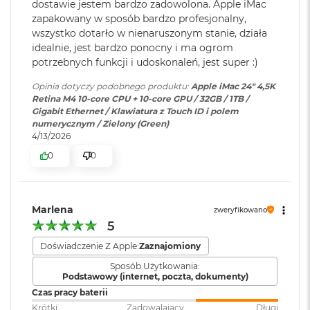
r
dostawie jestem bardzo zadowolona. Apple iMac
Dwa porty Thunderbolt 4 (USB-C) obsługujące:
zaawansowaną obsługą
e
zapakowany w sposób bardzo profesjonalny,
słuchawek o wysokiej
b
wszystko dotarło w nienaruszonym stanie, działa
Thunderbolt 4 (do 40 Gb/s)
impedancji
r
idealnie, jest bardzo ponocny i ma ogrom
n
USB 4 (do 40 Gb/s)
potrzebnych funkcji i udoskonaleń, jest super :)
y
Ekran
:
24" 4,5K (4480 x 2520)
USB 3.1 drugiej generacji (do 10 Gb/s)
Opinia dotyczy podobnego produktu:
Apple iMac 24" 4,5K
M
Retina M4 10-core CPU + 10-core GPU / 32GB / 1TB /
a
Gigabit Ethernet / Klawiatura z Touch ID i polem
DisplayPort
c
numerycznym / Zielony (Green)
B
Powłoka ekranu
:
Antyrefleksyjna
4/13/2026
o
o
0
0
k
Typ ekranu
:
LED, IPS, RETINA
A
i
Obsługa wyświetlaczy
r
Marlena
zweryfikowano
Z
Jasność ekranu
:
500 nitów
5
ł
Jednoczesne wyświetlanie obrazu w pełnej natywnej
o
Doświadczenie Z Apple:
Zaznajomiony
rozdzielczości na wbudowanym wyświetlaczu w miliardzie
t
True Tone
:
TAK
y
kolorów oraz:
Sposób Użytkowania:
Podstawowy (internet, poczta, dokumenty)
W
Obsługa jednego wyświetlacza zewnętrznego o rozdzielczości
Czas pracy baterii
e
Zawartość zestawu
:
iMac M4, Magic Keyboard, Mysz
Krótki
Zadowalający
Długi
maksymalnej 6K przy 60 Hz