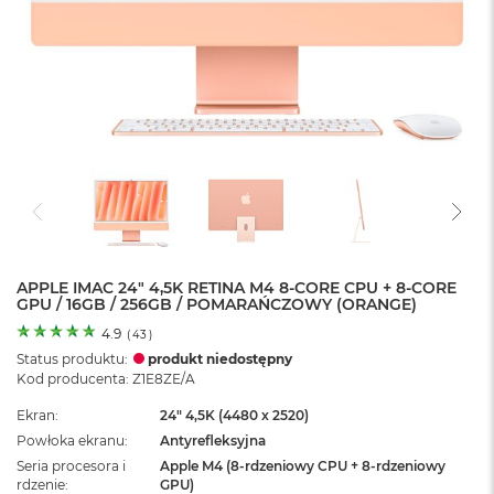
o
l
o
r
u
M
a
c
B
o
o
k
N
e
APPLE IMAC 24" 4,5K RETINA M4 8-CORE CPU + 8-CORE
GPU / 16GB / 256GB / POMARAŃCZOWY (ORANGE)
o
C
4.9
(
43
)
y
Status produktu:
produkt niedostępny
t
Kod producenta: Z1E8ZE/A
r
u
Ekran
24" 4,5K (4480 x 2520)
s
Powłoka ekranu
Antyrefleksyjna
o
w
Seria procesora i
Apple M4 (8-rdzeniowy CPU + 8-rdzeniowy
o
rdzenie
GPU)