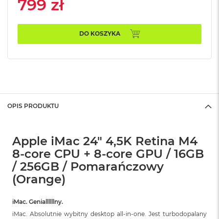
799 zł
n
o
ś
c
DO KOSZYKA
i
d
y
s
k
u
M
OPIS PRODUKTU
a
c
B
o
Apple iMac 24" 4,5K Retina M4
o
8-core CPU + 8-core GPU / 16GB
k
N
/ 256GB / Pomarańczowy
e
(Orange)
o
2
5
iMac. Geniallllllny.
6
iMac. Absolutnie wybitny desktop all‑in‑one. Jest turbodopalany
G