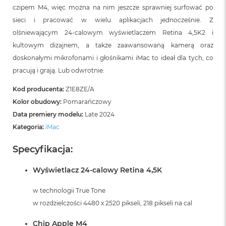
B
czipem M4, więc można na nim jeszcze sprawniej surfować po
sieci i pracować w wielu aplikacjach jednocześnie. Z
M
olśniewającym 24‑calowym wyświetlaczem Retina 4,5K2 i
a
c
kultowym dizajnem, a także zaawansowaną kamerą oraz
B
doskonałymi mikrofonami i głośnikami iMac to ideał dla tych, co
o
o
pracują i grają. Lub odwrotnie.
k
N
Kod producenta:
Z1E8ZE/A
e
Kolor obudowy:
Pomarańczowy
o
Data premiery modelu:
Late 2024
5
1
Kategoria:
iMac
2
G
Specyfikacja:
B
Wyświetlacz 24-calowy Retina 4,5K
M
a
c
w technologii True Tone
B
w rozdzielczości 4480 x 2520 pikseli, 218 pikseli na cal
o
o
Chip Apple M4
k