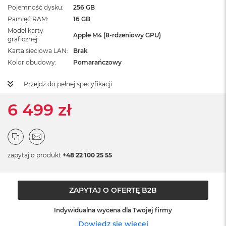
ż
Pojemność dysku
256 GB
ó
Pamięć RAM
16 GB
ł
Model karty
t
Apple M4 (8-rdzeniowy GPU)
graficznej
y
Karta sieciowa LAN
Brak
M
Kolor obudowy
Pomarańczowy
a
c
Przejdź do pełnej specyfikacji
B
o
6 499 zł
o
k
N
e
o
S
zapytaj o produkt
+48 22 100 25 55
u
b
t
e
ZAPYTAJ O OFERTĘ B2B
l
n
Indywidualna wycena dla Twojej firmy
y
R
Dowiedz się więcej