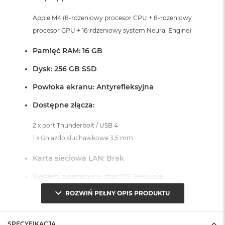
A
i
Apple M4 (8-rdzeniowy procesor CPU + 8-rdzeniowy
r
procesor GPU + 16-rdzeniowy system Neural Engine)
M
Pamięć RAM: 16 GB
a
c
Dysk: 256 GB SSD
B
o
Powłoka ekranu: Antyrefleksyjna
o
k
Dostępne złącza:
A
i
2 x port Thunderbolt / USB 4
r
M
1 x Gniazdo słuchawkowe 3,5 mm
5
Karta sieciowa LAN: Brak
M
a
System operacyjny macOS Sequoia
c
B
ROZWIŃ PEŁNY OPIS PRODUKTU
- lub nowszy, z darmową aktualizacją.
o
o
k
SPECYFIKACJA