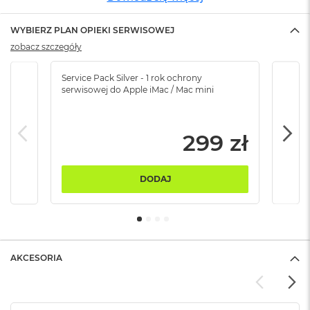
ó
ż
WYBIERZ PLAN OPIEKI SERWISOWEJ
zobacz szczegóły
M
a
c
Service Pack Silver - 1 rok ochrony
Servi
B
serwisowej do Apple iMac / Mac mini
serw
o
o
k
N
299 zł
e
o
I
DODAJ
n
d
y
g
o
AKCESORIA
M
a
c
B