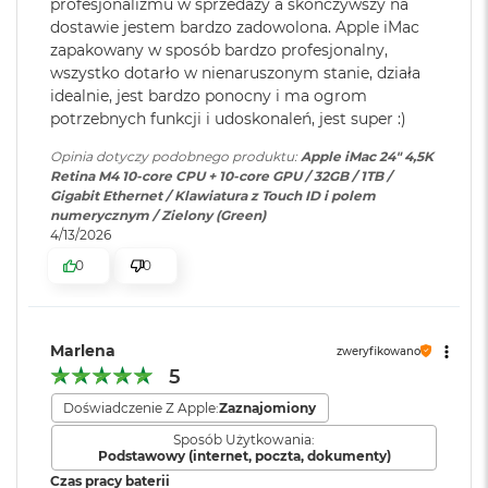
r
profesjonalizmu w sprzedaży a skończywszy na
Dwa porty Thunderbolt 4 (USB-C) obsługujące:
40 Gb/s),USB 4(do 40 Gb/s),USB
e
dostawie jestem bardzo zadowolona. Apple iMac
b
3.1 drugiej generacji (do 10
Thunderbolt 4 (do 40 Gb/s)
zapakowany w sposób bardzo profesjonalny,
r
Gb/s),DisplayPort; Gniazdo
wszystko dotarło w nienaruszonym stanie, działa
n
słuchawkowe 3,5 mm z
USB 4 (do 40 Gb/s)
idealnie, jest bardzo ponocny i ma ogrom
y
zaawansowaną obsługą
potrzebnych funkcji i udoskonaleń, jest super :)
USB 3.1 drugiej generacji (do 10 Gb/s)
słuchawek o wysokiej
M
impedancji
Opinia dotyczy podobnego produktu:
Apple iMac 24" 4,5K
a
DisplayPort
Retina M4 10-core CPU + 10-core GPU / 32GB / 1TB /
c
Gigabit Ethernet / Klawiatura z Touch ID i polem
B
numerycznym / Zielony (Green)
o
Ekran
:
24" 4,5K (4480 x 2520)
4/13/2026
o
k
0
0
A
Powłoka ekranu
:
Antyrefleksyjna
Obsługa wyświetlaczy
i
r
Z
Marlena
zweryfikowano
ł
Jednoczesne wyświetlanie obrazu w pełnej natywnej
Typ ekranu
:
LED, IPS, RETINA
5
o
rozdzielczości na wbudowanym wyświetlaczu w miliardzie
t
Doświadczenie Z Apple:
Zaznajomiony
kolorów oraz:
y
Jasność ekranu
:
500 nitów
Sposób Użytkowania:
Obsługa jednego wyświetlacza zewnętrznego o rozdzielczości
Podstawowy (internet, poczta, dokumenty)
W
e
maksymalnej 6K przy 60 Hz
Czas pracy baterii