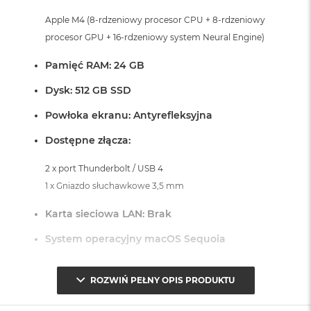
A
Apple M4 (8-rdzeniowy procesor CPU + 8-rdzeniowy
i
r
procesor GPU + 16-rdzeniowy system Neural Engine)
M
Pamięć RAM: 24 GB
a
c
Dysk: 512 GB SSD
B
o
Powłoka ekranu: Antyrefleksyjna
o
k
Dostępne złącza:
A
i
2 x port Thunderbolt / USB 4
r
1 x Gniazdo słuchawkowe 3,5 mm
M
5
Karta sieciowa LAN: Brak
M
System operacyjny macOS Sequoia
a
c
B
- lub nowszy, z darmową aktualizacją.
o
ROZWIŃ PEŁNY OPIS PRODUKTU
o
k