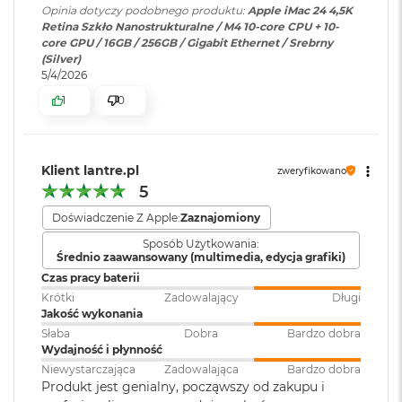
Opinia dotyczy podobnego produktu:
Apple iMac 24 4,5K
o
Retina Szkło Nanostrukturalne / M4 10-core CPU + 10-
120 GB/s przepustowości pamięci
o
Wersja systemu
macOS Sequoia lub nowszy
core GPU / 16GB / 256GB / Gigabit Ethernet / Srebrny
k
operacyjnego
:
(Silver)
A
Silnik multimedialny
5/4/2026
i
r
Sprzętowa akceleracja obsługi H.264, HEVC, ProRes i ProRes RAW
1
0
P
Dołączone
Wbudowane aplikacje systemu
ó
oprogramowanie
:
macOS
Silnik dekodowania wideo
ł
n
Silnik kodowania wideo
Klient lantre.pl
zweryfikowano
o
5
Klawiatura w
Magic Keyboard
c
Silnik kodujący i dekodujący format ProRes
zestawie
:
Doświadczenie Z Apple:
Zaznajomiony
M
Dekoder AV1
a
Sposób Użytkowania:
c
Średnio zaawansowany (multimedia, edycja grafiki)
Układ klawiatury
:
ISO - Angielski PL
B
Czas pracy baterii
o
Krótki
Zadowalający
Długi
o
Jakość wykonania
k
Połączenia i rozbudowa
Kolor obudowy
:
Żółty
Słaba
Dobra
Bardzo dobra
A
Wydajność i płynność
i
Gniazdo słuchawkowe 3,5 mm z zaawansowaną obsługą
Niewystarczająca
Zadowalająca
Bardzo dobra
r
Połączenia i
Dwa porty Thunderbolt/USB 4
słuchawek o wysokiej impedancji
Produkt jest genialny, począwszy od zakupu i
S
rozbudowa
:
obsługujące: Thunderbolt 4(do