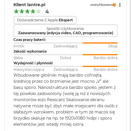
Dolby Vision, HDR10 i HLG
i
Klient lantre.pl
zweryfikowano
możliwością wyświetlania miliarda kolorów
r
4
K
Jasność 500 nitów
s
Doświadczenie Z Apple:
Ekspert
Odtwarzanie
Obsługiwane formaty: m.in.
i
dźwięku
:
AAC, MP3,
Apple Lossless
,
FLAC
,
Szeroka gama kolorów (P3)
Sposób Użytkowania:
ę
Zaawansowany (edycja video, CAD, programowanie)
Dolby Digital
, Dolby Digital
ż
Technologia True Tone
Plus i Dolby Atmos
Czas pracy baterii
y
c
Krótki
Zadowalający
Długi
o
Jakość wykonania
w
Słaba
Dobra
Bardzo dobra
Dźwięk
:
System sześciu głośników hi‑fi z
a
Wydajność i płynność
przetwornikami
Chip
P
Niewystarczająca
Zadowalająca
Bardzo dobra
niskotonowymi w technologii
o
Wbudowane głośniki mają bardzo cofniętą
force‑cancelling, Przestrzenny
ś
Apple M4
średnicę przez co brzmienie jest mocno „V” ale
dźwięk stereo, Dźwięk
w
basu sporo. Nanostruktura bardzo spoko, jestem z
i
przestrzenny w technologii
8‑rdzeniowe CPU z 4 rdzeniami zapewniającymi wydajność i 4
a
tej powłoki zadowolony (wolę ją niż z nowszych
Dolby Atmos, Układ trzech
rdzeniami energooszczędnymi
t
mikrofonów klasy studyjnej
monitorów eizo flexscan) Skalowanie ekranu
a
natywne może być zbyt małe miejscami dla osób z
8‑rdzeniowe GPU/p>
słabszym wzrokiem, problem w tym że macos się
M
brzydko skaluje na np. te 1920x1080 hidpi i sporo
Zainstalowany
macOS
16-rdzeniowy system Neural Engine
a
elementów jest wtedy mniej ostra.
system operacyjny
:
c
Sprzętowa akceleracja ray tracingu
B