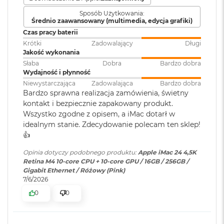
r
G
Sposób Użytkowania:
WBUDOWANE ZABEZPIECZENIA I OCHRONA
Średnio zaawansowany (multimedia, edycja grafiki)
Karta sieciowa LAN
:
Brak
w
PRYWATNOŚCI
– Każdy Mac ma solidne zabezpieczenia
i
Czas pracy baterii
e
strzegące przez wirusami i szkodliwym oprogramowaniem.
Krótki
Zadowalający
Długi
z
Jakość wykonania
Karta sieciowa
Wi-Fi 6E (802.11ax)
W razie zgubienia lub kradzieży apka Znajdź pomoże Ci
d
Słaba
Dobra
Bardzo dobra
bezprzewodowa
n
odzyskać Twojego Maca. A FileVault dba o to, żeby Twoje
Wydajność i płynność
WLAN
:
a
pliki były zaszyfrowane i nikt poza Tobą nie miał do nich
Niewystarczająca
Zadowalająca
Bardzo dobra
s
Bardzo sprawna realizacja zamówienia, świetny
dostępu. Ponadto w ochronie Maca pomagają bezpłatne
z
a
kontakt i bezpiecznie zapakowany produkt.
aktualizacje zabezpieczeń.
Obsługa
Jednoczesne wyświetlanie
r
Wszystko zgodne z opisem, a iMac dotarł w
wyświetlaczy
:
obrazu w pełnej natywnej
o
idealnym stanie. Zdecydowanie polecam ten sklep!
rozdzielczości na wbudowanym
ś
👍️
wyświetlaczu w miliardzie
ć
kolorów oraz obsługa jednego
Opinia dotyczy podobnego produktu:
Apple iMac 24 4,5K
wyświetlacza zewnętrznego o
M
Retina M4 10-core CPU + 10-core GPU / 16GB / 256GB /
rozdzielczości maksymalnej 6K
a
Gigabit Ethernet / Różowy (Pink)
c
przy 60 Hz
7/6/2026
Wyświetlacz
B
0
0
o
o
Wyświetlacz 24-calowy Retina 4,5K
Odtwarzanie wideo
:
Obsługiwane formaty: m.in.
k
HEVC,
H.264
, AV1 i ProRes; HDR z
A
Rozdzielczość 4480 na 2520 pikseli przy 218 pikselach na cal, z