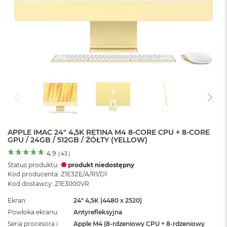
o
l
o
r
u
M
a
c
B
o
o
k
N
e
APPLE IMAC 24" 4,5K RETINA M4 8-CORE CPU + 8-CORE
GPU / 24GB / 512GB / ŻÓŁTY (YELLOW)
o
C
4.9
(
43
)
y
Status produktu:
produkt niedostępny
t
Kod producenta: Z1E3ZE/A/R1/D1
r
Kod dostawcy: Z1E3000VR
u
s
Ekran
24" 4,5K (4480 x 2520)
o
Powłoka ekranu
Antyrefleksyjna
w
o
Seria procesora i
Apple M4 (8-rdzeniowy CPU + 8-rdzeniowy