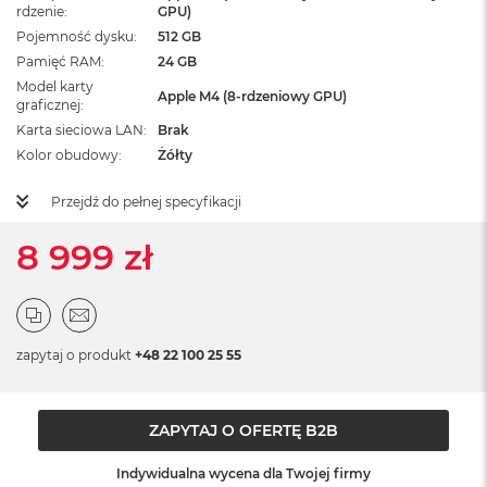
ż
rdzenie
GPU)
ó
Pojemność dysku
512 GB
ł
Pamięć RAM
24 GB
t
Model karty
y
Apple M4 (8-rdzeniowy GPU)
graficznej
M
Karta sieciowa LAN
Brak
a
Kolor obudowy
Żółty
c
B
Przejdź do pełnej specyfikacji
o
o
8 999 zł
k
N
e
o
S
u
zapytaj o produkt
+48 22 100 25 55
b
t
e
l
ZAPYTAJ O OFERTĘ B2B
n
y
Indywidualna wycena dla Twojej firmy
R