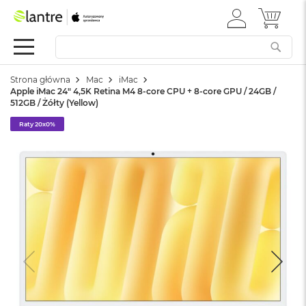
ZALOGUJ
MÓJ 
Apple
SIĘ
Festiwal
Mac
Strona główna
Mac
iMac
M
Apple iMac 24" 4,5K Retina M4 8-core CPU + 8-core GPU / 24GB /
a
512GB / Żółty (Yellow)
c
B
Raty 20x0%
o
o
k
N
e
o
W
e
d
ł
u
g
k