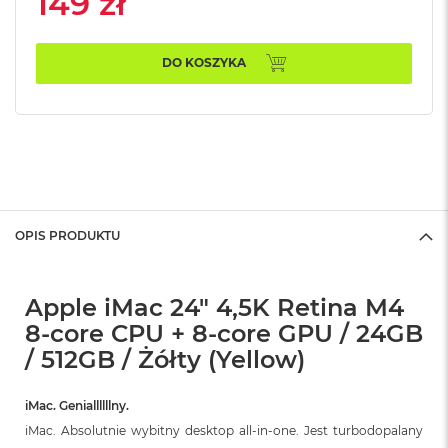
149 zł
n
o
ś
c
DO KOSZYKA
i
d
y
s
k
u
M
a
OPIS PRODUKTU
c
B
o
o
Apple iMac 24" 4,5K Retina M4
k
8-core CPU + 8-core GPU / 24GB
N
e
/ 512GB / Żółty (Yellow)
o
2
5
iMac. Geniallllllny.
6
iMac. Absolutnie wybitny desktop all‑in‑one. Jest turbodopalany
G