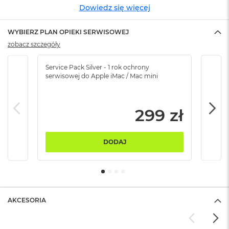
ó
Dowiedz się więcej
ż
WYBIERZ PLAN OPIEKI SERWISOWEJ
M
zobacz szczegóły
a
c
B
Service Pack Silver - 1 rok ochrony
Servi
o
serwisowej do Apple iMac / Mac mini
serw
o
k
N
e
299 zł
o
I
n
DODAJ
d
y
g
o
M
AKCESORIA
a
c
B