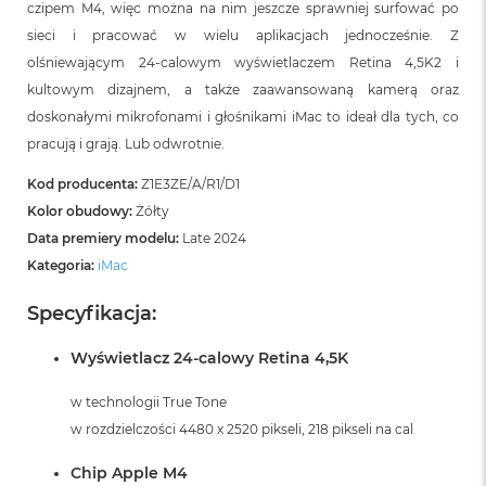
czipem M4, więc można na nim jeszcze sprawniej surfować po
B
sieci i pracować w wielu aplikacjach jednocześnie. Z
M
olśniewającym 24‑calowym wyświetlaczem Retina 4,5K2 i
a
kultowym dizajnem, a także zaawansowaną kamerą oraz
c
B
doskonałymi mikrofonami i głośnikami iMac to ideał dla tych, co
o
pracują i grają. Lub odwrotnie.
o
k
Kod producenta:
Z1E3ZE/A/R1/D1
N
e
Kolor obudowy:
Żółty
o
Data premiery modelu:
Late 2024
5
Kategoria:
iMac
1
2
G
Specyfikacja:
B
Wyświetlacz 24-calowy Retina 4,5K
M
a
w technologii True Tone
c
B
w rozdzielczości 4480 x 2520 pikseli, 218 pikseli na cal
o
o
Chip Apple M4
k