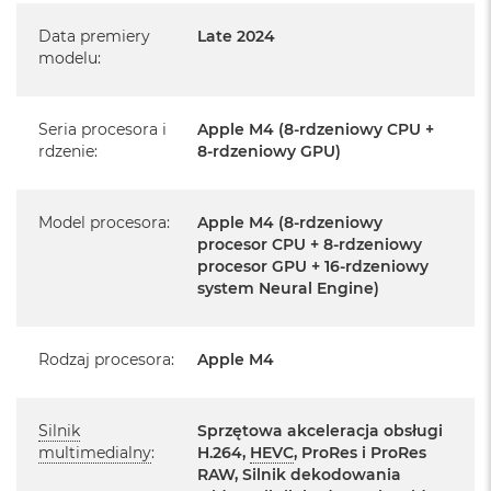
k
Język polski wybieramy przy pierwszym uruchomieniu
A
Data premiery
Late 2024
i
urządzenia.
modelu
:
r
M
Zawartość zestawu:
2
Seria procesora i
Apple M4 (8-rdzeniowy CPU +
rdzenie
24-calowy iMac
:
8-rdzeniowy GPU)
M
a
c
Magic Keyboard
B
Model procesora
:
Apple M4 (8-rdzeniowy
o
Mysz Magic Mouse
procesor CPU + 8-rdzeniowy
o
procesor GPU + 16-rdzeniowy
k
Zasilacz o mocy 143W
system Neural Engine)
A
i
Przewód zasilający (2 m)
r
1
Przewód USB‑C do ładowania
Rodzaj procesora
:
Apple M4
3
M
a
Silnik
Sprzętowa akceleracja obsługi
c
multimedialny
:
H.264,
HEVC
, ProRes i ProRes
B
RAW, Silnik dekodowania
Najważniejsze cechy:
o