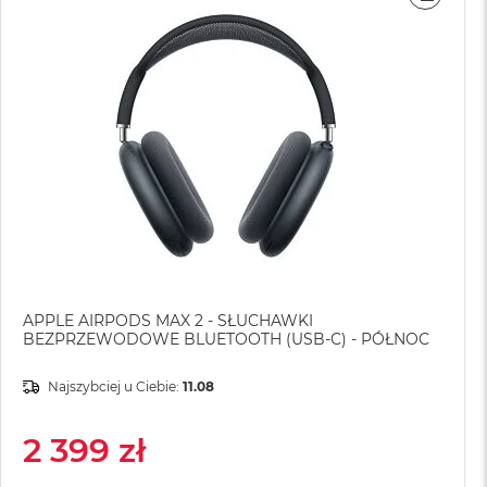
WNAJ
PORÓ
APPLE AIRPODS MAX 2 - SŁUCHAWKI
BEZPRZEWODOWE BLUETOOTH (USB-C) - PÓŁNOC
Najszybciej u Ciebie:
11.08
2 399 zł