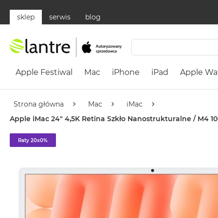
sklep
serwis
blog
Apple
Festiwal
Apple Festiwal
Mac
iPhone
iPad
Apple Wa
Mac
MacBook
Neo
Strona główna
Mac
iMac
Według
Apple iMac 24" 4,5K Retina Szkło Nanostrukturalne / M4 10
koloru
MacBook
Raty 20x0%
Neo
Cytrusowożółty
MacBook
Neo
Subtelny
Róż