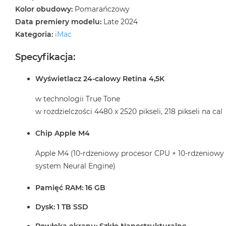
2TB
Kolor obudowy:
Pomarańczowy
MacBook
Data premiery modelu:
Late 2024
Air
Kategoria:
iMac
4TB
Specyfikacja:
MacBook
Pro
Wyświetlacz 24-calowy Retina 4,5K
MacBook
Pro
w technologii True Tone
14
w rozdzielczości 4480 x 2520 pikseli, 218 pikseli na cal
MacBook
Chip Apple M4
Pro
16
Apple M4 (10-rdzeniowy procesor CPU + 10-rdzeniowy
Według
system Neural Engine)
koloru
MacBook
Pamięć RAM: 16 GB
Pro
Dysk: 1 TB SSD
Gwiezdna
Czerń