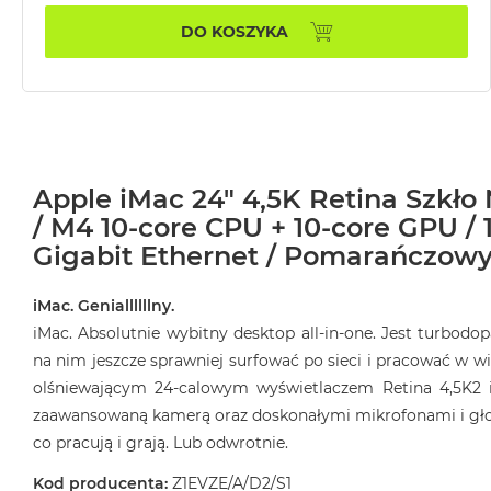
MacBook
DO KOSZYKA
Air
32GB
RAM
Według
pojemności
dysku
Apple iMac 24" 4,5K Retina Szkło
MacBook
/ M4 10-core CPU + 10-core GPU / 1
Air
Gigabit Ethernet / Pomarańczowy
256GB
MacBook
iMac. Geniallllllny.
Air
iMac. Absolutnie wybitny desktop all‑in‑one. Jest turbod
512GB
na nim jeszcze sprawniej surfować po sieci i pracować w wi
MacBook
olśniewającym 24‑calowym wyświetlaczem Retina 4,5K2 
Air
zaawansowaną kamerą oraz doskonałymi mikrofonami i głośn
1TB
co pracują i grają. Lub odwrotnie.
MacBook
Air
Kod producenta:
Z1EVZE/A/D2/S1