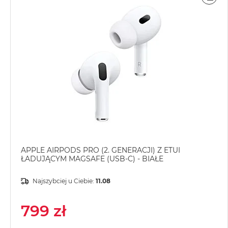
POR
MacBook
Air
Złoty
Według
pamięci
RAM
MacBook
Air
8GB
RAM
MacBook
Air
APPLE AIRPODS PRO (2. GENERACJI) Z ETUI
ŁADUJĄCYM MAGSAFE (USB-C) - BIAŁE
16GB
RAM
Najszybciej u Ciebie:
11.08
MacBook
Air
799 zł
24GB
RAM