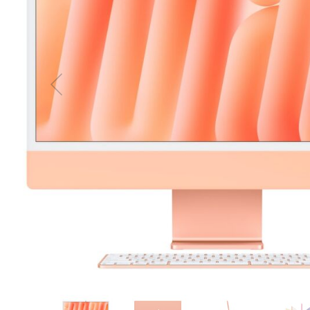
MacBook
Neo
Indygo
MacBook
Neo
Srebrny
Według
pojemności
dysku
MacBook
Neo
256GB
MacBook
Neo
512GB
MacBook
Air
MacBook