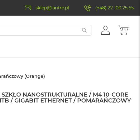
sklep@lantre.pl
(+48) 22 100 25 55
ZALOGUJ
MÓJ 
SIĘ
omarańczowy (Orange)
NA SZKŁO NANOSTRUKTURALNE / M4 10-CORE
/ 1TB / GIGABIT ETHERNET / POMARAŃCZOWY