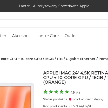
Lantre - Autoryzowany Sprzedawca Apple
tch
Akcesoria
Lantre Care
Outlet
-core CPU + 10-core GPU / 16GB / 1TB / Gigabit Ethernet / P
APPLE IMAC 24" 4,5K RETI
CPU + 10-CORE GPU / 16GB 
(ORANGE)
4.9
(
43
)
Status produktu:
produkt niedostępny
Kod producenta: Z1EVZE/A/D2/S1