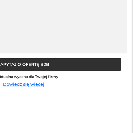
ZAPYTAJ O OFERTĘ B2B
idualna wycena dla Twojej firmy
Dowiedz się więcej
sowej do Apple
Service Pack Platinum - 3 lata ochrony