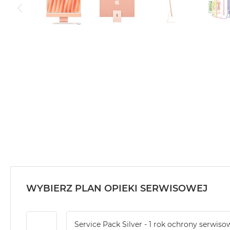
Air
M5
MacBook
Air
M4
MacBook
Air
M3
MacBook
Air
M2
MacBook
Air
13
WYBIERZ PLAN OPIEKI SERWISOWEJ
MacBook
Air
15
Service Pack Silver - 1 rok ochrony serwiso