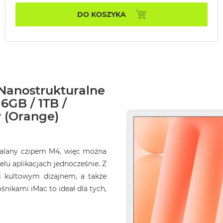
DO KOSZYKA
 Nanostrukturalne
6GB / 1TB /
 (Orange)
opalany czipem M4, więc można
elu aplikacjach jednocześnie. Z
i kultowym dizajnem, a także
ikami iMac to ideał dla tych,