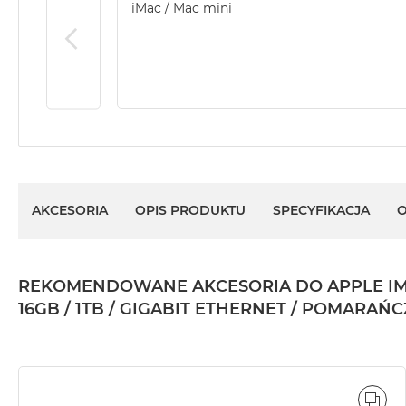
Według
iMac / Mac mini
koloru
MacBook
Air
Błękitny
MacBook
Air
Gwiezdna
szarość
MacBook
AKCESORIA
OPIS PRODUKTU
SPECYFIKACJA
O
Air
Księżycowa
Poświata
REKOMENDOWANE AKCESORIA DO APPLE IMAC 
MacBook
16GB / 1TB / GIGABIT ETHERNET / POMARA
Air
Północ
MacBook
Air
Srebrny