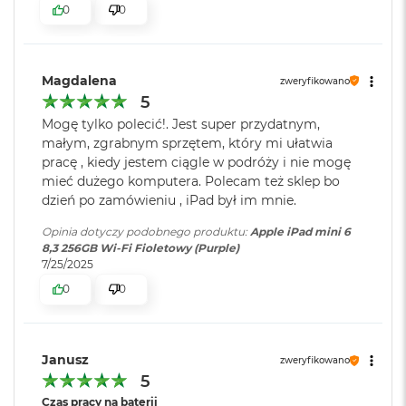
0
0
o
Dźwięk
:
Wbudowane głośniki stereo,
o
Wbudowane dwa mikrofony
k
A
i
Magdalena
zweryfikowano
r
5
Bateria
:
Litowo-polimerowa
P
Mogę tylko polecić!. Jest super przydatnym,
ó
małym, zgrabnym sprzętem, który mi ułatwia
ł
Pojemność baterii
:
19,3 Wh
n
pracę , kiedy jestem ciągle w podróży i nie mogę
o
mieć dużego komputera. Polecam też sklep bo
c
dzień po zamówieniu , iPad był im mnie.
Szacunkowy czas
do 10h
M
Opinia dotyczy podobnego produktu:
Apple iPad mini 6
pracy na baterii
:
a
8,3 256GB Wi-Fi Fioletowy (Purple)
c
7/25/2025
B
0
0
o
Zainstalowany
iPadOS
o
system operacyjny
:
k
A
i
Janusz
zweryfikowano
Wersja systemu
iPadOS 15 lub nowszy
r
5
S
operacyjnego
:
Czas pracy na baterii