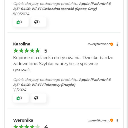
d
Opinia dotyczy podobnego produktu:
Apple iPad mini 6
Aparat tylny jest także wyposażony we flesz True Tone, umożliwiający
Szerokość
:
13.48 cm
ł
8,3" 64GB Wi-Fi Gwiezdna szarość (Space Gray)
u
robienie doskonałych zdjęć przy każdym oświetleniu i sprawniejsze
9/10/2024
g
skanowanie dokumentów, na których później możesz nanieść
0
0
p
Wysokość
:
19.54 cm
adnotacje. Do tego iPad mini nagrywa teraz wideo 4K, zmieniając się,
a
m
gdy trzeba, w mobilne studio filmowe.
i
Głębokość
:
0.63 cm
ę
Karolina
zweryfikowano
c
5
i
Kupione dla dziecka do rysowania. Dziecko bardzo
R
Waga
:
0.297000
zadowolone. Szybko nauczyło się sprawnie
A
M
rysować.
M
Opinia dotyczy podobnego produktu:
Apple iPad mini 6
Znak zgodności
:
CE
a
8,3" 64GB Wi-Fi Fioletowy (Purple)
c
1/1/2024
B
0
1
Informacje o
Pobierz
o
bezpieczeństwie
:
o
k
A
Weronika
zweryfikowano
i
Data Act
:
Pobierz
r
4