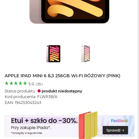
o
l
o
r
u
M
a
c
B
o
o
k
N
APPLE IPAD MINI 6 8,3 256GB WI-FI RÓŻOWY (PINK)
e
5.0
(
35
)
o
Status produktu:
produkt niedostępny
C
Kod producenta: FLWR3B/A
y
EAN: 194253045243
t
r
u
s
o
w
o