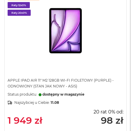
o
o
Raty 12x0%
k
Raty 20x0%
N
e
o
S
r
e
b
r
n
y
W
e
APPLE IPAD AIR 11" M2 128GB WI-FI FIOLETOWY (PURPLE) -
d
ODNOWIONY (STAN JAK NOWY - ASIS)
ł
Status produktu:
dostępny w magazynie
u
g
Najszybciej u Ciebie:
11.08
p
20 rat 0% od:
o
j
1 949 zł
98 zł
e
m