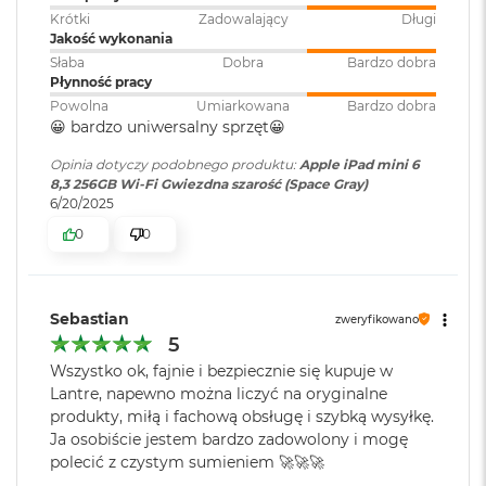
r
Krótki
Zadowalający
Długi
e
Jakość wykonania
b
Dołączone
Wbudowane aplikacje systemu
r
Słaba
Dobra
Bardzo dobra
oprogramowanie
:
iPadOS
n
Płynność pracy
y
Powolna
Umiarkowana
Bardzo dobra
😀 bardzo uniwersalny sprzęt😀
M
Dodatkowe
Obsługa Apple Pencil 2-
a
Sieć 5G
Opinia dotyczy podobnego produktu:
Apple iPad mini 6
informacje
:
generacji, Żyroskop, Barometr,
c
8,3 256GB Wi-Fi Gwiezdna szarość (Space Gray)
Czujnik oświetlenia
B
6/20/2025
iPad mini obsługuje ultraszybkie połączenia i zyskał nowe możliwości
zewnętrznego, Czytnik linii
o
pracy w sieci 5G, więc gdy chcesz pobierać pliki, strumieniować filmy
papilarnych z Touch ID
0
0
o
k
czy rozmawiać ze znajomymi, podłączasz się do najszybszej
A
dostępnej sieci bezprzewodowej – tam, gdzie akurat jesteś.
i
Kolor obudowy
:
Różowy
r
Sebastian
zweryfikowano
Aparat z obiektywem szerokokątnym
Z
5
ł
Wszystko ok, fajnie i bezpiecznie się kupuje w
Aparat z obiektywem szerokokątnym z tyłu iPada mini ma matrycę
Zawartość zestawu
:
iPad mini, Przewód USB-C do
o
Lantre, napewno można liczyć na oryginalne
t
ładowania (1m), Ładowarka
12 MP z funkcją Focus Pixels i przysłonę wpuszczającą więcej światła –
y
produkty, miłą i fachową obsługę i szybką wysyłkę.
sieciowa Fixed USB-C o mocy
by zdjęcia były zawsze wyraziste i barwne. Rejestrowane obrazy są
20W
Ja osobiście jestem bardzo zadowolony i mogę
jeszcze doskonalsze za sprawą nowego procesora ISP w czipie A15
W
polecić z czystym sumieniem 🚀🚀🚀
e
Bionic, obsługującego Inteligentny HDR 3.