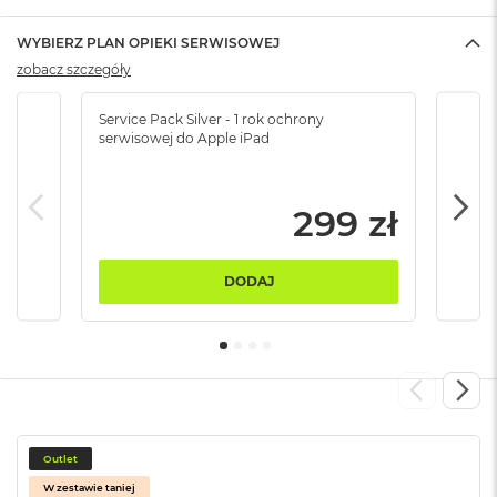
ó
ż
WYBIERZ PLAN OPIEKI SERWISOWEJ
zobacz szczegóły
M
a
c
Service Pack Silver - 1 rok ochrony
Servi
B
serwisowej do Apple iPad
serw
o
o
k
299 zł
N
e
o
I
DODAJ
n
d
y
g
o
M
a
c
Outlet
B
W zestawie taniej