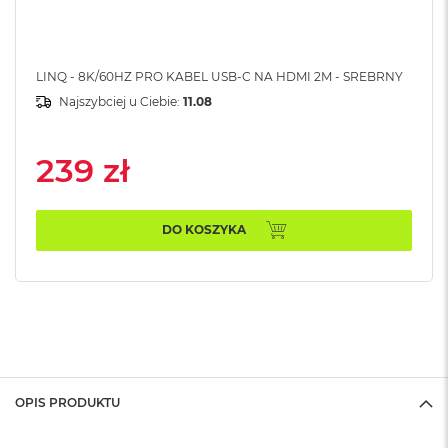
B
M
a
LINQ - 8K/60HZ PRO KABEL USB-C NA HDMI 2M - SREBRNY
c
B
Najszybciej u Ciebie:
11.08
o
o
k
239 zł
N
e
o
5
DO KOSZYKA
1
2
G
B
M
a
c
B
OPIS PRODUKTU
o
o
k