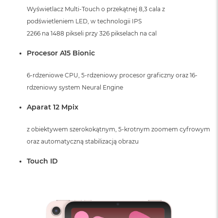
A
Wyświetlacz Multi-Touch o przekątnej 8,3 cala z
i
r
podświetleniem LED, w technologii IPS
M
2266 na 1488 pikseli przy 326 pikselach na cal
4
Procesor A15 Bionic
M
a
c
6-rdzeniowe CPU, 5-rdzeniowy procesor graficzny oraz 16-
B
rdzeniowy system Neural Engine
o
o
Aparat 12 Mpix
k
A
i
z obiektywem szerokokątnym, 5-krotnym zoomem cyfrowym
r
oraz automatyczną stabilizacją obrazu
M
3
Touch ID
M
a
c
B
o
o