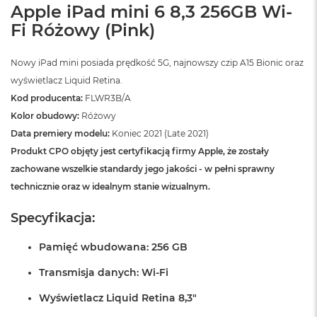
Apple iPad mini 6 8,3 256GB Wi-
A
i
Fi Różowy (Pink)
r
Nowy iPad mini posiada prędkość 5G, najnowszy czip A15 Bionic oraz
M
a
wyświetlacz Liquid Retina.
c
Kod producenta:
FLWR3B/A
B
o
Kolor obudowy:
Różowy
o
Data premiery modelu:
Koniec 2021 (Late 2021)
k
Produkt CPO objęty jest certyfikacją firmy Apple, że zostały
A
i
zachowane wszelkie standardy jego jakości - w pełni sprawny
r
technicznie oraz w idealnym stanie wizualnym.
M
5
Specyfikacja:
M
a
Pamięć wbudowana: 256 GB
c
B
Transmisja danych: Wi-Fi
o
o
Wyświetlacz Liquid Retina 8,3"
k