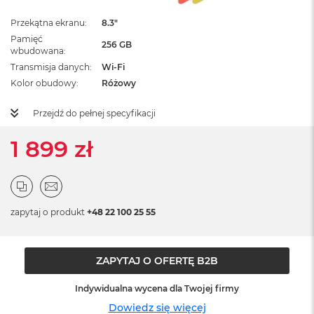
ż
ó
Przekątna ekranu
8.3"
ł
Pamięć
t
256 GB
wbudowana
y
Transmisja danych
Wi-Fi
Kolor obudowy
Różowy
M
a
c
Przejdź do pełnej specyfikacji
B
o
1 899 zł
o
k
N
e
o
S
zapytaj o produkt
+48 22 100 25 55
u
b
t
ZAPYTAJ O OFERTĘ B2B
e
l
n
Indywidualna wycena dla Twojej firmy
y
Dowiedz się więcej
R