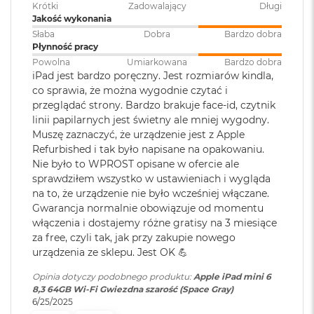
Krótki
Zadowalający
Długi
i
Jakość wykonania
r
Nagrywanie wideo
:
Nagrywanie wideo 4K z
K
Słaba
Dobra
Bardzo dobra
częstością 24 kl./s, 25 kl./s, 30
s
Płynność pracy
kl./s lub 60 kl./s
i
Powolna
Umiarkowana
Bardzo dobra
ę
iPad jest bardzo poręczny. Jest rozmiarów kindla,
ż
co sprawia, że można wygodnie czytać i
Obsługa
Obsługa jednego monitora
y
przeglądać strony. Bardzo brakuje face-id, czytnik
wyświetlaczy
:
zewnętrznego o rozdzielczości
c
linii papilarnych jest świetny ale mniej wygodny.
o
maksymalnej 4K przy 30 Hz
w
Muszę zaznaczyć, że urządzenie jest z Apple
a
Refurbished i tak było napisane na opakowaniu.
P
Nie było to WPROST opisane w ofercie ale
Bezpieczne
Touch ID
o
sprawdziłem wszystko w ustawieniach i wygląda
uwierzytelnianie
:
ś
na to, że urządzenie nie było wcześniej włączane.
w
Gwarancja normalnie obowiązuje od momentu
i
a
włączenia i dostajemy różne gratisy na 3 miesiące
Złącza
:
1 x USB-C, 1 x Złącze
t
za free, czyli tak, jak przy zakupie nowego
magnetyczne
a
urządzenia ze sklepu. Jest OK 💪
M
Opinia dotyczy podobnego produktu:
Apple iPad mini 6
a
Łączność
:
Bluetooth
8,3 64GB Wi-Fi Gwiezdna szarość (Space Gray)
c
6/25/2025
B