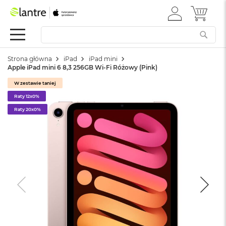
ZALOGUJ
MÓJ 
Apple
SIĘ
Festiwal
Mac
Strona główna
iPad
iPad mini
M
Apple iPad mini 6 8,3 256GB Wi-Fi Różowy (Pink)
a
c
W zestawie taniej
B
Raty 12x0%
o
o
Raty 20x0%
k
N
e
o
W
e
d
ł
u
g
k