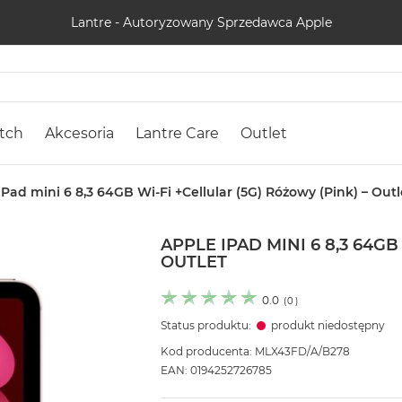
Lantre - Autoryzowany Sprzedawca Apple
tch
Akcesoria
Lantre Care
Outlet
iPad mini 6 8,3 64GB Wi-Fi +Cellular (5G) Różowy (Pink) – Outl
APPLE IPAD MINI 6 8,3 64GB
OUTLET
0.0
(
0
)
Status produktu:
produkt niedostępny
Kod producenta: MLX43FD/A/B278
EAN: 0194252726785