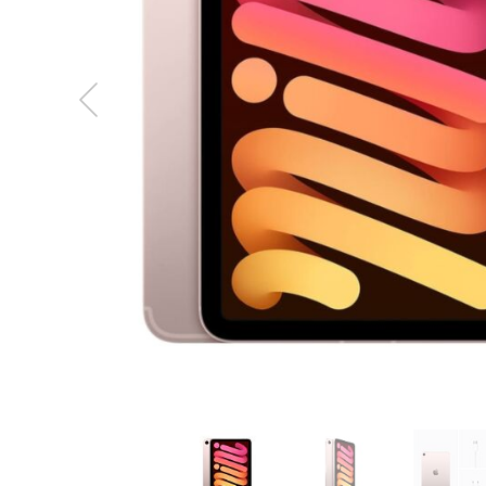
MacBook
Neo
Indygo
MacBook
Neo
Srebrny
Według
pojemności
dysku
MacBook
Neo
256GB
MacBook
Neo
512GB
MacBook
Air
MacBook