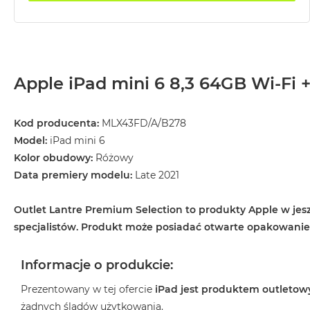
MacBook
Air
32GB
RAM
Apple iPad mini 6 8,3 64GB Wi-Fi +
Według
pojemności
dysku
Kod producenta:
MLX43FD/A/B278
MacBook
Model:
iPad mini 6
Air
Kolor obudowy:
Różowy
256GB
Data premiery modelu:
Late 2021
MacBook
Air
Outlet Lantre Premium Selection to produkty Apple w jesz
512GB
specjalistów. Produkt może posiadać otwarte opakowani
MacBook
Air
Informacje o produkcie:
1TB
MacBook
Prezentowany w tej ofercie
iPad jest produktem outleto
Air
żadnych śladów użytkowania.