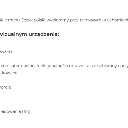
skie menu. Język polski wybieramy przy pierwszym uruchomieni
 wizualnym urządzenia:
owania.
 pod kątem pełnej funkcjonalności oraz został zresetowany i pr
ytkowania.
orcie.
 ładowania (1m)