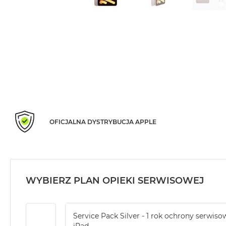
Air
M5
MacBook
Air
M4
MacBook
Air
M3
MacBook
Air
OFICJALNA DYSTRYBUCJA APPLE
M2
MacBook
Air
13
WYBIERZ PLAN OPIEKI SERWISOWEJ
MacBook
Air
15
Service Pack Silver - 1 rok ochrony serwiso