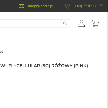
sklep@lantre.pl
(+48) 22 100 25 55
ZALOGUJ
MÓJ 
SIĘ
et
 WI-FI +CELLULAR (5G) RÓŻOWY (PINK) –