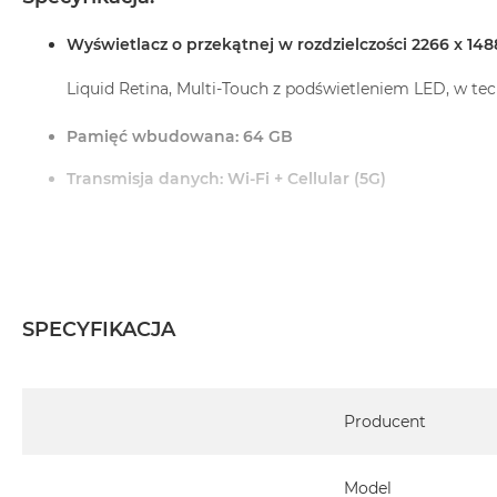
MacBook
Wyświetlacz o przekątnej w rozdzielczości 2266 x 148
Pro
Gwiezdna
Liquid Retina, Multi‑Touch z podświetleniem LED, w tec
szarość
MacBook
Pamięć wbudowana: 64 GB
Pro
Srebrny
Transmisja danych: Wi-Fi + Cellular (5G)
Według
Chip: Apple A15 Bionic (6-rdzeniowy)
pamięci
RAM
Aparat przód: 12.0 Mpix
MacBook
Aparat tył: 12.0 Mpix
Pro
SPECYFIKACJA
8GB
Dodatkowe informacje:
RAM
Obsługa Apple Pencil 2-generacji, Żyroskop, Barometr, 
Specyfikacja
MacBook
Producent
Pro
Złącza:
16GB
RAM
1 x USB-C, 1 x Tacka na kartę nano-SIM, 1 x Złącze magn
Model