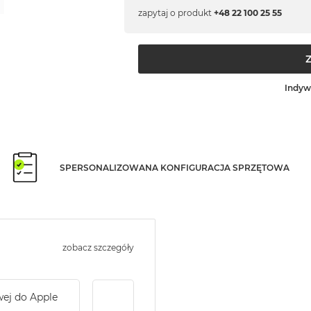
zapytaj o produkt
+48 22 100 25 55
Indyw
SPERSONALIZOWANA KONFIGURACJA SPRZĘTOWA
zobacz szczegóły
wej do Apple
Service Pack Gold - 2 lata ochrony serwi