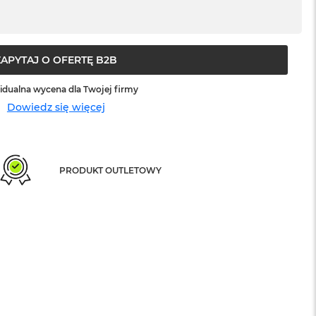
ZAPYTAJ O OFERTĘ B2B
idualna wycena dla Twojej firmy
Dowiedz się więcej
PRODUKT OUTLETOWY
sowej do Apple
Service Pack Platinium - 3 lata ochrony