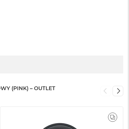
Apple iPad
799 zł
WY (PINK) – OUTLET
WNAJ
PORÓ