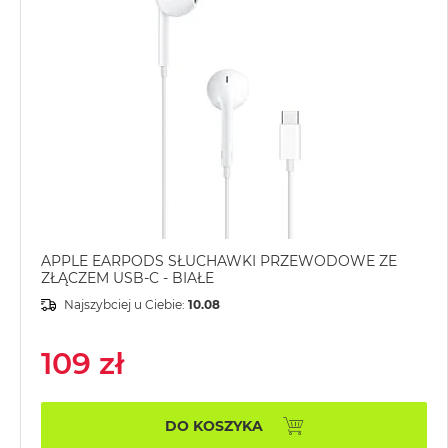
MacBook
Air
Złoty
Według
pamięci
RAM
MacBook
Air
8GB
RAM
APPLE EARPODS SŁUCHAWKI PRZEWODOWE ZE
MacBook
ZŁĄCZEM USB-C - BIAŁE
Air
Najszybciej u Ciebie:
10.08
16GB
RAM
109 zł
MacBook
Air
24GB
DO KOSZYKA
RAM