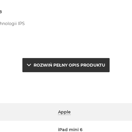
8
hnologii IPS
ROZWIŃ PEŁNY OPIS PRODUKTU
Czujnik oświetlenia zewnętrznego, Czytnik linii papilarnych z To
Apple
etyczne
iPad mini 6