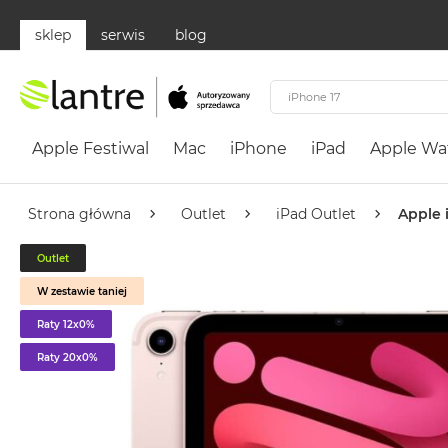
sklep
serwis
blog
Apple
Festiwal
Apple Festiwal
Mac
iPhone
iPad
Apple Wa
Mac
MacBook
Neo
Strona główna
Outlet
iPad Outlet
Apple 
Według
Outlet
koloru
MacBook
W zestawie taniej
Neo
Raty 12x0%
Cytrusowożółty
Raty 20x0%
MacBook
Neo
Subtelny
Róż