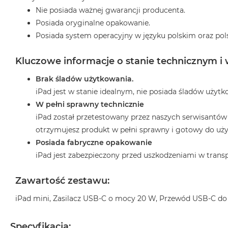
2TB
Nie posiada ważnej gwarancji producenta.
MacBook
Posiada oryginalne opakowanie.
Air
Posiada system operacyjny w języku polskim oraz pol
4TB
Kluczowe informacje o stanie technicznym i
MacBook
Pro
Brak śladów użytkowania.
MacBook
iPad jest w stanie idealnym, nie posiada śladów użytk
Pro
W pełni sprawny technicznie
14
iPad został przetestowany przez naszych serwisantów
MacBook
otrzymujesz produkt w pełni sprawny i gotowy do uż
Pro
Posiada fabryczne opakowanie
16
iPad jest zabezpieczony przed uszkodzeniami w transp
Według
koloru
Zawartość zestawu:
MacBook
iPad mini, Zasilacz USB-C o mocy 20 W, Przewód USB-C do
Pro
Gwiezdna
Czerń
Specyfikacja: