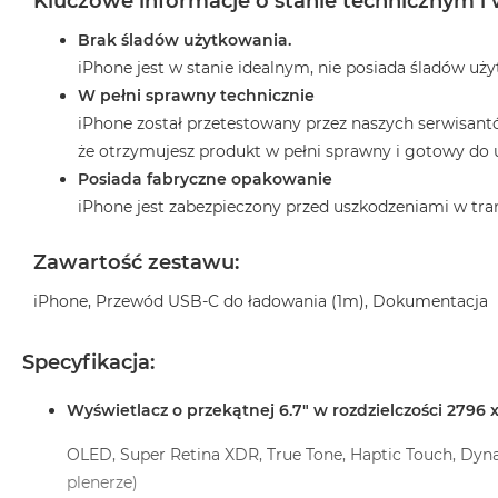
Kluczowe informacje o stanie technicznym i
MacBook
Brak śladów użytkowania.
Pro
iPhone jest w stanie idealnym, nie posiada śladów uż
Gwiezdna
szarość
W pełni sprawny technicznie
iPhone został przetestowany przez naszych serwisant
MacBook
że otrzymujesz produkt w pełni sprawny i gotowy do 
Pro
Srebrny
Posiada fabryczne opakowanie
iPhone jest zabezpieczony przed uszkodzeniami w tra
Według
pamięci
Zawartość zestawu:
RAM
MacBook
iPhone, Przewód USB-C do ładowania (1m), Dokumentacja
Pro
8GB
Specyfikacja:
RAM
MacBook
Wyświetlacz o przekątnej 6.7" w rozdzielczości 2796 x
Pro
16GB
OLED, Super Retina XDR, True Tone, Haptic Touch, Dyn
RAM
plenerze)