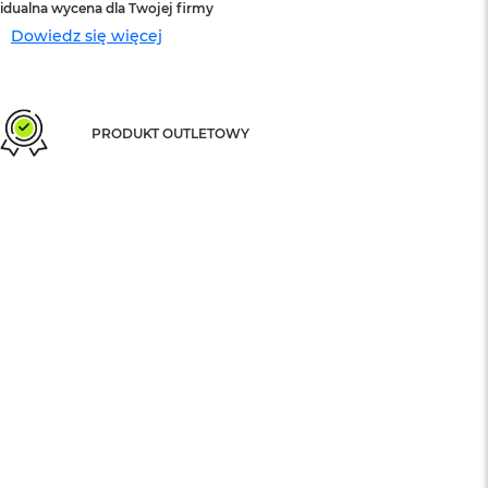
idualna wycena dla Twojej firmy
Dowiedz się więcej
PRODUKT OUTLETOWY
sowej do Apple
Service Pack Platinum - 3 lata ochrony
Apple iPhone
999 zł