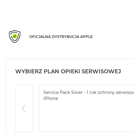
Według
koloru
MacBook
Air
Błękitny
OFICJALNA DYSTRYBUCJA APPLE
MacBook
Air
Gwiezdna
szarość
MacBook
WYBIERZ PLAN OPIEKI SERWISOWEJ
Air
Księżycowa
Poświata
Service Pack Silver - 1 rok ochrony serwiso
MacBook
iPhone
Air
Północ
MacBook
Air
Srebrny