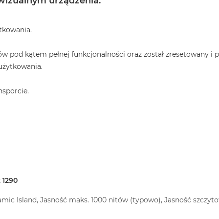
 wizualnym urządzenia:
ytkowania.
ów pod kątem pełnej funkcjonalności oraz został zresetowany i
użytkowania.
nsporcie.
 1290
amic Island, Jasność maks. 1000 nitów (typowo), Jasność szczyt