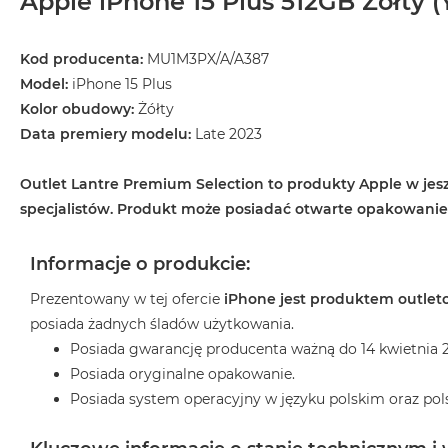
Apple iPhone 15 Plus 512GB Żółty (Y
2TB
MacBook
Kod producenta:
MU1M3PX/A/A387
Air
Model:
iPhone 15 Plus
4TB
Kolor obudowy:
Żółty
MacBook
Data premiery modelu:
Late 2023
Pro
MacBook
Outlet Lantre Premium Selection to produkty Apple w jesz
Pro
specjalistów. Produkt może posiadać otwarte opakowani
14
MacBook
Informacje o produkcie:
Pro
16
Prezentowany w tej ofercie
iPhone jest produktem outle
Według
posiada żadnych śladów użytkowania.
koloru
Posiada gwarancję producenta ważną do 14 kwietnia 2
MacBook
Posiada oryginalne opakowanie.
Pro
Posiada system operacyjny w języku polskim oraz pol
Gwiezdna
Czerń