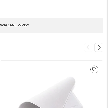
WIĄZANE WPISY
T
WNAJ
PORÓ