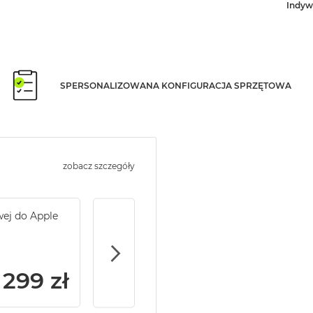
Indyw
SPERSONALIZOWANA KONFIGURACJA SPRZĘTOWA
zobacz szczegóły
wej do Apple
Service Pack Gold - 2 lata ochrony serwi
iPhone
299 zł