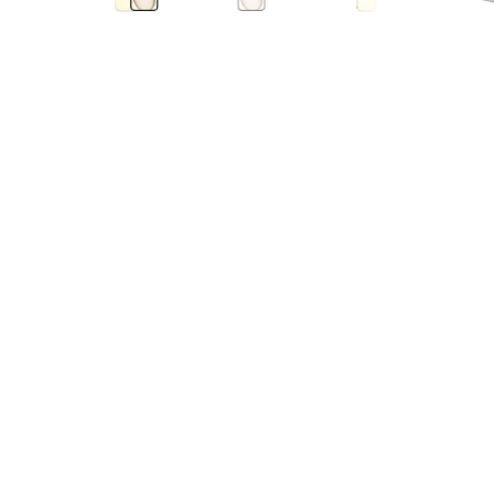
Air
M5
MacBook
Air
M4
MacBook
Air
M3
MacBook
Air
M2
MacBook
Air
13
MacBook
Air
15