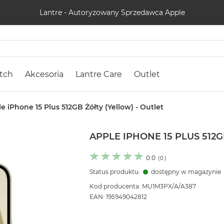
Lantre - Autoryzowany Sprzedawca Apple
tch
Akcesoria
Lantre Care
Outlet
e iPhone 15 Plus 512GB Żółty (Yellow) - Outlet
APPLE IPHONE 15 PLUS 512G
0.0
(
0
)
Status produktu:
dostępny w magazynie
Kod producenta: MU1M3PX/A/A387
EAN: 195949042812