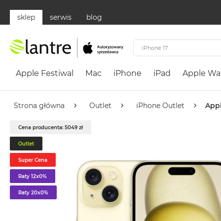
sklep
serwis
blog
Apple
Festiwal
Apple Festiwal
Mac
iPhone
iPad
Apple Wa
Mac
MacBook
Neo
Strona główna
Outlet
iPhone Outlet
Appl
Według
Cena producenta: 5049 zł
koloru
MacBook
Outlet
Neo
Super Cena
Cytrusowożółty
Raty 12x0%
MacBook
Neo
Raty 20x0%
Subtelny
Róż