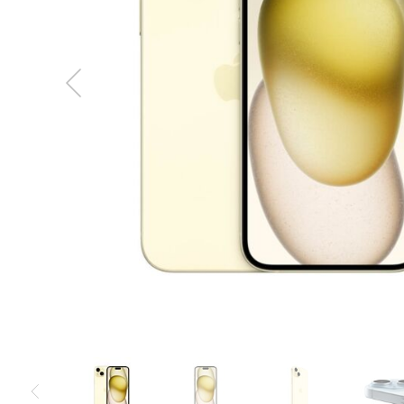
MacBook
Neo
Indygo
MacBook
Neo
Srebrny
Według
pojemności
dysku
MacBook
Neo
256GB
MacBook
Neo
512GB
MacBook
Air
MacBook