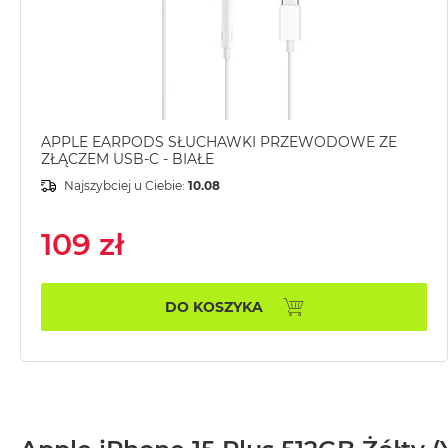
MacBook
Air
32GB
RAM
Według
pojemności
APPLE EARPODS SŁUCHAWKI PRZEWODOWE ZE
ZŁĄCZEM USB-C - BIAŁE
dysku
MacBook
Najszybciej u Ciebie:
10.08
Air
256GB
109 zł
MacBook
Air
512GB
DO KOSZYKA
MacBook
Air
1TB
MacBook
Air