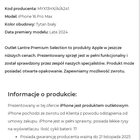
B
Kod producenta:
MYX13HX/A/A241
M
Model:
iPhone 16 Pro Max
a
Kolor obudowy:
Tytan biały
c
B
Data premiery modelu:
Late 2024
o
o
Outlet Lantre Premium Selection to produkty Apple w jeszcze
k
N
niższych cenach. Prezentowany sprzęt jest w pełni funkcjonalny i
e
został sprawdzony przez zespół naszych specjalistów. Produkt może
o
5
posiadać otwarte opakowanie. Zapewniamy możliwość zwrotu.
1
2
G
Informacje o produkcie:
B
M
Prezentowany w tej ofercie
iPhone jest produktem outletowym
.
a
iPhone pochodzi ze zwrotu od Klienta z powodu odstąpienia od
c
umowy zakupu. iPhone jest w pełni sprawny, posiada lekkie rysy
B
o
na wyświetlaczu. Ilość cykli baterii: 17.
o
Posiada gwarancję producenta ważną do 21 listopada 2025
k