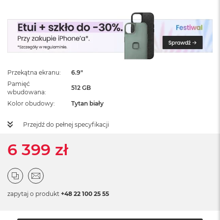
ż
ó
ł
t
y
M
a
Przekątna ekranu
6.9"
c
Pamięć
B
512 GB
wbudowana
o
o
Kolor obudowy
Tytan biały
k
N
Przejdź do pełnej specyfikacji
e
o
6 399 zł
S
u
b
t
e
l
zapytaj o produkt
+48 22 100 25 55
n
y
R