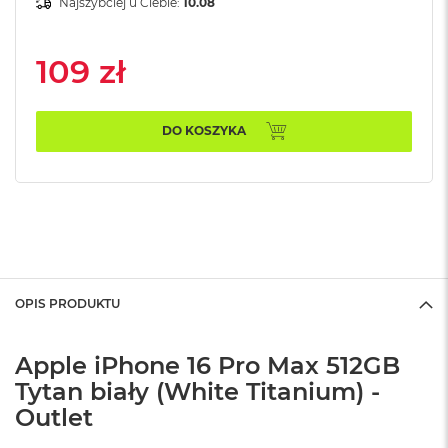
Najszybciej u Ciebie:
10.08
n
o
ś
c
109 zł
i
d
y
DO KOSZYKA
s
k
u
M
a
c
B
o
o
OPIS PRODUKTU
k
N
e
Apple iPhone 16 Pro Max 512GB
o
Tytan biały (White Titanium) -
2
5
Outlet
6
G