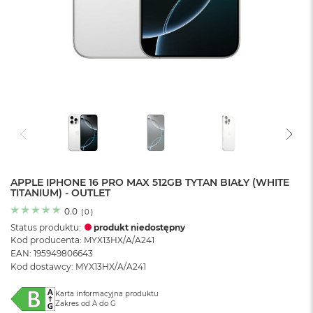
o
l
o
r
u
M
a
c
B
o
o
k
N
e
APPLE IPHONE 16 PRO MAX 512GB TYTAN BIAŁY (WHITE
TITANIUM) - OUTLET
o
C
0.0
(
0
)
y
Status produktu:
produkt niedostępny
t
Kod producenta: MYX13HX/A/A241
r
EAN: 195949806643
u
Kod dostawcy: MYX13HX/A/A241
s
o
w
Karta informacyjna produktu
Zakres od A do G
o