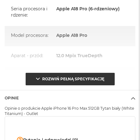
System operacyjny iOS 18 lub nowszy
o
Seria procesora i
Apple A18 Pro (6-rdzeniowy)
k
rdzenie
:
A
i
r
1
Model procesora
:
Apple A18 Pro
5
W
Aparat - przód
:
12.0 Mpix TrueDepth
e
d
ł
u
Zoom optyczny w
2x zoom optyczny (oddalanie),
g
ROZWIŃ PEŁNĄ SPECYFIKACJĘ
aparacie
:
5x zoom optyczny
k
(przybliżanie), 10x zoom
o
optyczny (pełny zakres)
l
OPINIE
o
r
Opinie o produkcie Apple iPhone 16 Pro Max 512GB Tytan biały (White
u
Titanium) - Outlet
Zoom cyfrowy w
Maks. 25x zoom cyfrowy
aparacie
:
M
a
c
Pytania i odpowiedzi (0)