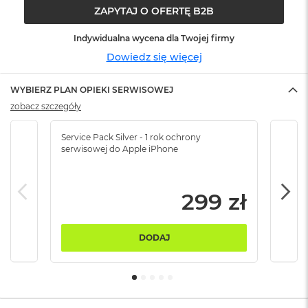
ó
ZAPYTAJ O OFERTĘ B2B
ż
Indywidualna wycena dla Twojej firmy
M
Dowiedz się więcej
a
c
B
WYBIERZ PLAN OPIEKI SERWISOWEJ
o
zobacz szczegóły
o
k
N
Service Pack Silver - 1 rok ochrony
Servi
e
serwisowej do Apple iPhone
serw
o
I
n
299 zł
d
y
g
o
DODAJ
M
a
c
B