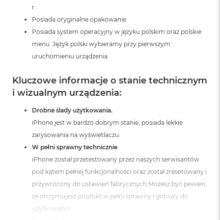
r.
A
i
Posiada oryginalne opakowanie.
r
Posiada system operacyjny w języku polskim oraz polskie
M
menu. Język polski wybieramy przy pierwszym
a
uruchomieniu urządzenia.
c
B
Kluczowe informacje o stanie technicznym
o
o
i wizualnym urządzenia:
k
A
Drobne ślady użytkowania.
i
iPhone jest w bardzo dobrym stanie, posiada lekkie
r
M
zarysowania na wyświetlaczu.
5
W pełni sprawny technicznie
iPhone został przetestowany przez naszych serwisantów
M
a
pod kątem pełnej funkcjonalności oraz został zresetowany i
c
przywrócony do ustawień fabrycznych.Możesz być pewien,
B
o
że otrzymujesz produkt w pełni sprawny i gotowy do
o
użytkowania.
k