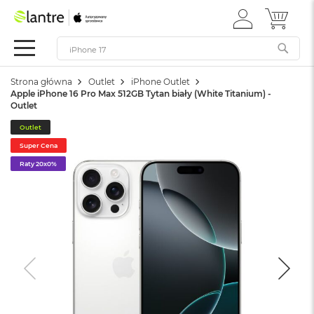
ZALOGUJ
MÓJ 
Apple
SIĘ
Festiwal
Mac
Strona główna
Outlet
iPhone Outlet
M
Apple iPhone 16 Pro Max 512GB Tytan biały (White Titanium) -
a
Outlet
c
B
Outlet
o
Super Cena
o
k
Raty 20x0%
N
e
o
W
e
d
ł
u
g
k