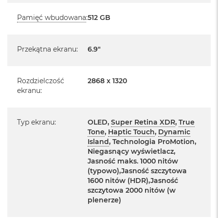
k
Chip: Apple A18 Pro (6-rdzeniowy)
A
Pamięć wbudowana
:
512 GB
i
Aparat przód: 12.0 Mpix TrueDepth
r
M
Aparat tył: Fusion 48 Mpix + 12 Mpix obiektyw
2
Przekątna ekranu
:
6.9"
Ultraszerokokątny + 12 Mpix Teleobiektyw
M
Dodatkowe informacje:
a
Rozdzielczość
2868 x 1320
c
Face ID, Skaner LiDAR, Barometr, Żyroskop z szerokim
ekranu
:
B
zakresem dynamicznym, Akcelerometr dużych przyspieszeń,
o
o
Czujnik zbliżeniowy, Podwójne czujniki oświetlenia
k
Typ ekranu
:
OLED,
Super Retina XDR
,
True
zewnętrznego, Ładowanie bezprzewodowe do 25W
A
Tone
,
Haptic Touch
,
Dynamic
i
Island
, Technologia ProMotion,
Złącza:
r
Niegasnący wyświetlacz,
1
Jasność maks. 1000 nitów
3
Gniazdo kart nanoSIM - 1 szt., USB-C - 1 szt.
(typowo),Jasność szczytowa
1600 nitów (HDR),Jasność
M
Materiał wykonania:
szczytowa 2000 nitów (w
a
c
plenerze)
Tytan i teksturowane matowe szkło
B
o