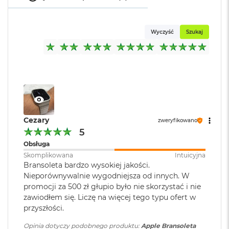
A
i
r
M
Wyczyść
Szukaj
4
M
a
c
B
o
o
k
Cezary
zweryfikowano
A
5
i
r
Obsługa
M
Skomplikowana
Intuicyjna
3
Bransoleta bardzo wysokiej jakości.
Nieporównywalnie wygodniejsza od innych. W
M
promocji za 500 zł głupio było nie skorzystać i nie
a
c
zawiodłem się. Liczę na więcej tego typu ofert w
B
przyszłości.
o
o
Opinia dotyczy podobnego produktu:
Apple Bransoleta