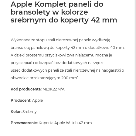
Apple Komplet paneli do
ó
ż
bransolety w kolorze
srebrnym do koperty 42 mm
M
a
c
B
Wykonane ze stopu stali nierdzewnej panele wydłużają
o
bransoletę panelową do koperty 42 mm o dodatkowe 40 mm.
o
k
A dzięki prostemu przyciskowi zwalniającemu można je
N
przyczepiać i odczepiać bez dodatkowych narzędzi.
e
o
Sześć dodatkowych paneli ze stali nierdzewnej na nadgarstki o
I
*
obwodzie przekraczającym 200 mm
n
d
Kod producenta:
ML9K2ZM/A
y
g
Producent:
Apple
o
Kolor:
Srebrny
M
a
Przeznaczenie:
Koperta Apple Watch 42 mm
c
B