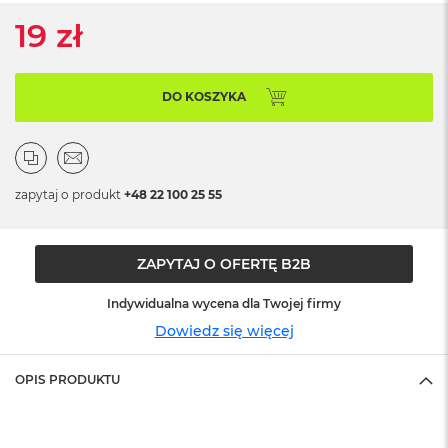
ż
19 zł
ó
ł
t
y
DO KOSZYKA
M
a
c
B
o
zapytaj o produkt
+48 22 100 25 55
o
k
N
ZAPYTAJ O OFERTĘ B2B
e
o
S
Indywidualna wycena dla Twojej firmy
u
Dowiedz się więcej
b
t
e
OPIS PRODUKTU
l
n
y
R