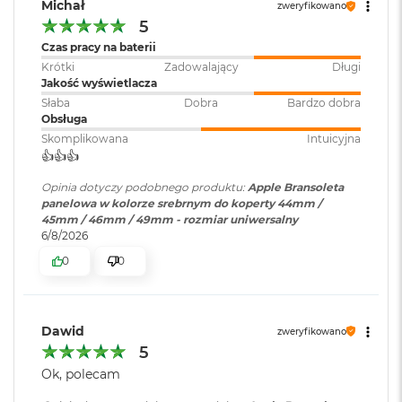
B
Michał
zweryfikowano
o
5
o
Czas pracy na baterii
k
A
Krótki
Zadowalający
Długi
i
Jakość wyświetlacza
r
Słaba
Dobra
Bardzo dobra
B
Obsługa
ł
Skomplikowana
Intuicyjna
ę
👍️👍️👍️
k
i
Opinia dotyczy podobnego produktu:
Apple Bransoleta
t
panelowa w kolorze srebrnym do koperty 44mm /
n
45mm / 46mm / 49mm - rozmiar uniwersalny
y
6/8/2026
0
0
M
a
c
B
o
Dawid
zweryfikowano
o
5
k
Ok, polecam
A
i