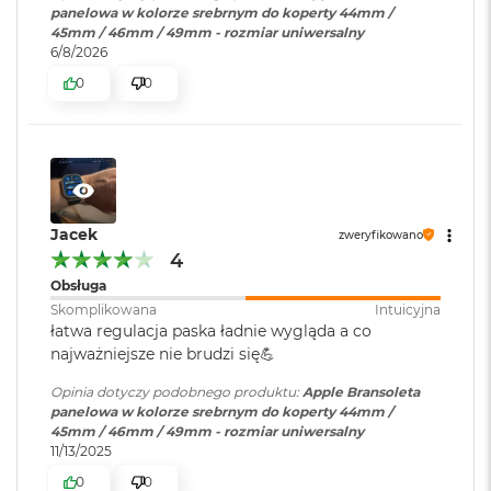
k
panelowa w kolorze srebrnym do koperty 44mm /
A
45mm / 46mm / 49mm - rozmiar uniwersalny
i
6/8/2026
r
0
0
M
2
M
a
c
B
o
Jacek
zweryfikowano
o
4
k
Obsługa
A
i
Skomplikowana
Intuicyjna
r
łatwa regulacja paska ładnie wygląda a co
1
najważniejsze nie brudzi się💪
3
Opinia dotyczy podobnego produktu:
Apple Bransoleta
M
panelowa w kolorze srebrnym do koperty 44mm /
a
45mm / 46mm / 49mm - rozmiar uniwersalny
c
11/13/2025
B
0
0
o