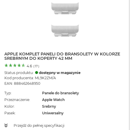
o
l
o
r
u
M
a
c
B
APPLE KOMPLET PANELI DO BRANSOLETY W KOLORZE
o
SREBRNYM DO KOPERTY 42 MM
o
k
4.6
(
17
)
N
Status produktu:
dostępny w magazynie
e
Kod producenta: ML9K2ZM/A
o
EAN: 888462648950
C
y
Typ
Panele do bransolety
t
Przeznaczenie
Apple Watch
r
Kolor
u
Srebrny
s
Pasek
Uniwersalny
o
w
Przejdź do pełnej specyfikacji
o