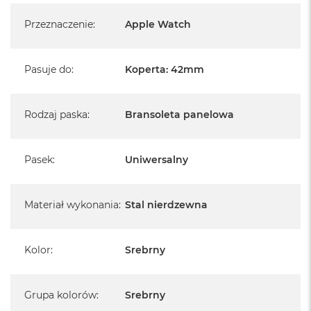
B
Przeznaczenie
:
Apple Watch
M
a
c
Pasuje do
:
Koperta: 42mm
B
o
o
k
Rodzaj paska
:
Bransoleta panelowa
N
e
o
5
Pasek
:
Uniwersalny
1
2
G
Materiał wykonania
:
Stal nierdzewna
B
M
a
Kolor
:
Srebrny
c
B
o
Grupa kolorów
:
Srebrny
o
k