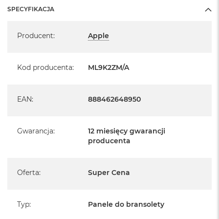
n
SPECYFIKACJA
o
ś
Specyfikacja
c
Producent
:
Apple
i
d
y
s
Kod producenta
:
ML9K2ZM/A
k
u
EAN
:
888462648950
M
a
c
B
Gwarancja
:
12 miesięcy gwarancji
o
producenta
o
k
N
e
Oferta
:
Super Cena
o
2
5
Typ
:
Panele do bransolety
6
G