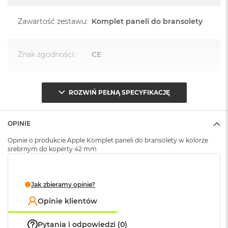
A
i
Zawartość zestawu
:
Komplet paneli do bransolety
r
M
Znak zgodności
:
CE
a
c
B
o
o
ROZWIŃ PEŁNĄ SPECYFIKACJĘ
k
A
i
OPINIE
r
M
Opinie o produkcie Apple Komplet paneli do bransolety w kolorze
5
srebrnym do koperty 42 mm
M
a
c
Jak zbieramy opinie?
B
Opinie klientów
o
o
k
Pytania i odpowiedzi (0)