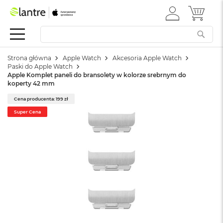
ZALOGUJ
MÓJ 
Apple
SIĘ
Festiwal
Mac
Strona główna
Apple Watch
Akcesoria Apple Watch
M
Paski do Apple Watch
a
Apple Komplet paneli do bransolety w kolorze srebrnym do
c
koperty 42 mm
B
o
Cena producenta: 199 zł
o
Super Cena
k
N
e
o
W
e
d
ł
u
g
k