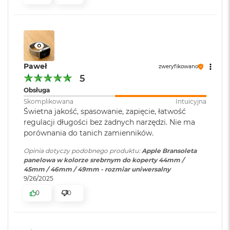
o
k
A
i
r
1
5
Paweł
zweryfikowano
5
W
Obsługa
e
d
Skomplikowana
Intuicyjna
ł
Świetna jakość, spasowanie, zapięcie, łatwość
u
regulacji długości bez żadnych narzędzi. Nie ma
g
porównania do tanich zamienników.
k
o
Opinia dotyczy podobnego produktu:
Apple Bransoleta
l
panelowa w kolorze srebrnym do koperty 44mm /
o
45mm / 46mm / 49mm - rozmiar uniwersalny
r
9/26/2025
u
0
0
M
a
c