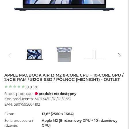
o
l
o
r
u
M
a
c
B
o
o
k
N
e
APPLE MACBOOK AIR 13 M2 8-CORE CPU + 10-CORE GPU /
24GB RAM / 512GB SSD / PÓŁNOC (MIDNIGHT) - OUTLET
o
C
0.0
(
0
)
y
Status produktu:
produkt niedostępny
t
Kod producenta: MC7X4/P1/R1/D1/C562
r
EAN: 5907595604192
u
s
Ekran
13,6" (2560 x 1664)
o
Seria procesora i
Apple M2 (8-rdzeniowy CPU + 10‑rdzeniowy
w
rdzenie
GPU)
o