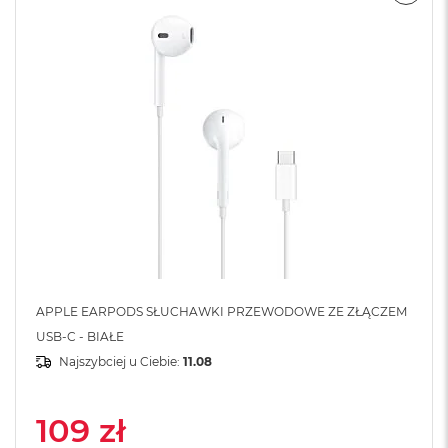
o
o
k
N
e
o
S
r
e
b
r
n
y
W
e
d
ł
APPLE EARPODS SŁUCHAWKI PRZEWODOWE ZE ZŁĄCZEM
u
USB-C - BIAŁE
g
Najszybciej u Ciebie:
11.08
p
o
j
e
109 zł
m