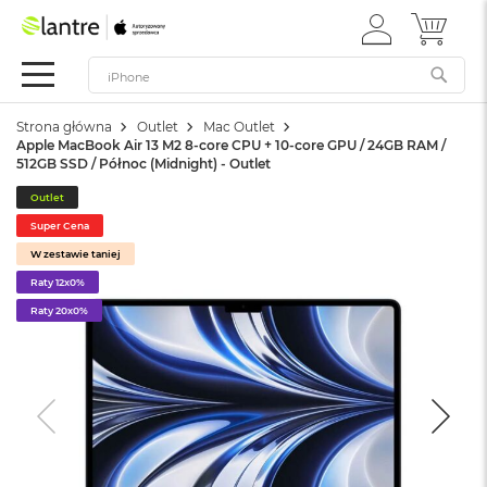
ZALOGUJ
MÓJ 
Apple
SIĘ
Festiwal
Mac
Strona główna
Outlet
Mac Outlet
M
Apple MacBook Air 13 M2 8-core CPU + 10-core GPU / 24GB RAM /
a
512GB SSD / Północ (Midnight) - Outlet
c
B
Outlet
o
Super Cena
o
k
W zestawie taniej
N
Raty 12x0%
e
Raty 20x0%
o
W
e
d
ł
u
g
k