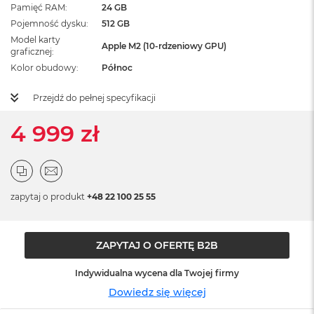
ż
Pamięć RAM
24 GB
ó
Pojemność dysku
512 GB
ł
Model karty
t
Apple M2 (10-rdzeniowy GPU)
graficznej
y
Kolor obudowy
Północ
M
a
Przejdź do pełnej specyfikacji
c
B
4 999 zł
o
o
k
N
e
zapytaj o produkt
o
+48 22 100 25 55
S
u
b
ZAPYTAJ O OFERTĘ B2B
t
e
l
Indywidualna wycena dla Twojej firmy
n
Dowiedz się więcej
y
R