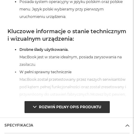
Posiada system operacyjny w języku polskim oraz polskie
A
menu. Język polski wybieramy przy pierwszym
i
r
uruchomieniu urządzenia.
M
Kluczowe informacje o stanie technicznym
a
c
i wizualnym urządzenia:
B
o
Drobne ślady użytkowania.
o
MacBook jest w stanie idealnym, posiada zarysowania na
k
A
zasilaczu.
i
W pełni sprawny technicznie
r
MacBook został przetestowany przez naszych serwisantów
M
5
pod kątem pełnej funkcjonalności oraz został zresetowany i
przywrócony do ustawień fabrycznych.Możesz być pewien,
M
że otrzymujesz produkt w pełni sprawny i gotowy do
a
ROZWIŃ PEŁNY OPIS PRODUKTU
c
użytkowania.
B
Posiada fabryczne opakowanie
o
o
MacBook jest zabezpieczony przed uszkodzeniami w
SPECYFIKACJA
k
transporcie.