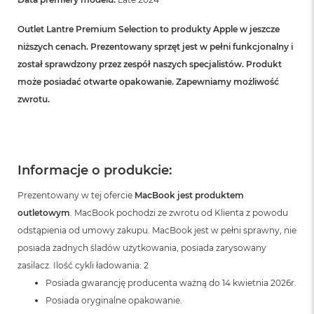
B
Outlet Lantre Premium Selection to produkty Apple w jeszcze
M
a
niższych cenach. Prezentowany sprzęt jest w pełni funkcjonalny i
c
został sprawdzony przez zespół naszych specjalistów. Produkt
B
może posiadać otwarte opakowanie. Zapewniamy możliwość
o
o
zwrotu.
k
N
e
o
5
Informacje o produkcie:
1
2
Prezentowany w tej ofercie
MacBook jest produktem
G
B
outletowym
. MacBook pochodzi ze zwrotu od Klienta z powodu
odstąpienia od umowy zakupu. MacBook jest w pełni sprawny, nie
M
posiada żadnych śladów użytkowania, posiada zarysowany
a
c
zasilacz. Ilość cykli ładowania: 2
B
Posiada gwarancję producenta ważną do 14 kwietnia 2026r.
o
o
Posiada oryginalne opakowanie.
k