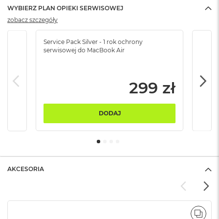
ó
WYBIERZ PLAN OPIEKI SERWISOWEJ
ż
zobacz szczegóły
M
Service Pack Silver - 1 rok ochrony
Servi
a
serwisowej do MacBook Air
serw
c
B
o
o
299 zł
k
N
e
o
DODAJ
I
n
d
y
g
o
AKCESORIA
M
a
c
B
POR