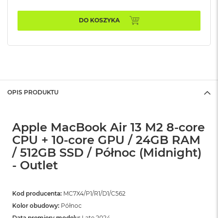
n
o
ś
DO KOSZYKA
c
i
d
y
s
k
u
OPIS PRODUKTU
M
a
c
Apple MacBook Air 13 M2 8-core
B
o
CPU + 10-core GPU / 24GB RAM
o
/ 512GB SSD / Północ (Midnight)
k
N
- Outlet
e
o
2
Kod producenta:
MC7X4/P1/R1/D1/C562
5
6
Kolor obudowy:
Północ
G
Data premiery modelu:
Late 2024