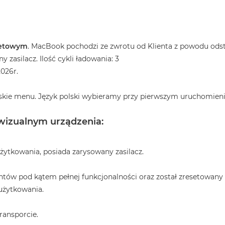
letowym
. MacBook pochodzi ze zwrotu od Klienta z powodu ods
zasilacz. Ilość cykli ładowania: 3
026r.
skie menu. Język polski wybieramy przy pierwszym uruchomieni
 wizualnym urządzenia:
żytkowania, posiada zarysowany zasilacz.
tów pod kątem pełnej funkcjonalności oraz został zresetowany
użytkowania.
ransporcie.