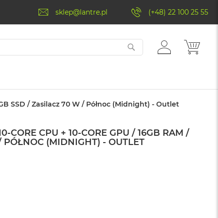
sklep@lantre.pl
(+48) 22 100 25 55
ZALOGUJ
MÓJ 
SIĘ
B SSD / Zasilacz 70 W / Północ (Midnight) - Outlet
0-CORE CPU + 10-CORE GPU / 16GB RAM /
 / PÓŁNOC (MIDNIGHT) - OUTLET