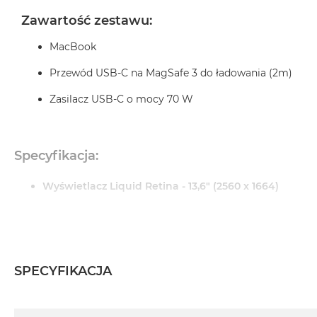
MacBook
Zawartość zestawu:
Pro
Gwiezdna
MacBook
szarość
Przewód USB-C na MagSafe 3 do ładowania (2m)
MacBook
Pro
Zasilacz USB‑C o mocy 70 W
Srebrny
Według
pamięci
Specyfikacja:
RAM
Wyświetlacz Liquid Retina - 13,6" (2560 x 1664)
MacBook
Pro
Chip Apple M4
8GB
RAM
Apple M4 (10-rdzeniowy procesor CPU + 10-rdzeniowy p
MacBook
SPECYFIKACJA
Pro
Pamięć RAM: 16 GB
16GB
Dysk: 512 GB SSD
RAM
Specyfikacja