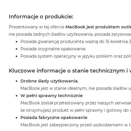
2TB
MacBook
Informacje o produkcie:
Air
4TB
Prezentowany w tej ofercie
MacBook jest produktem out
nie posiada żadnych śladów użytkowania, posiada zarysowany 
MacBook
Pro
Posiada gwarancję producenta ważną do 15 kwietnia 2
Posiada oryginalne opakowanie.
MacBook
Pro
Posiada system operacyjny w języku polskim oraz pol
14
Kluczowe informacje o stanie technicznym i
MacBook
Pro
Drobne ślady użytkowania.
16
MacBook jest w stanie idealnym, nie posiada śladów u
Według
W pełni sprawny technicznie
koloru
MacBook został przetestowany przez naszych serwisan
MacBook
że otrzymujesz produkt w pełni sprawny i gotowy do 
Pro
Posiada fabryczne opakowanie
Gwiezdna
MacBook jest zabezpieczony przed uszkodzeniami w t
Czerń