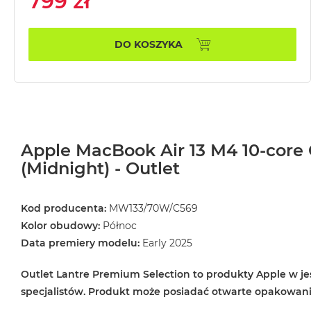
799 zł
MacBook
Air
32GB
DO KOSZYKA
RAM
Według
pojemności
dysku
MacBook
Air
Apple MacBook Air 13 M4 10-core 
256GB
(Midnight) - Outlet
MacBook
Air
Kod producenta:
MW133/70W/C569
512GB
Kolor obudowy:
Północ
MacBook
Data premiery modelu:
Early 2025
Air
1TB
Outlet Lantre Premium Selection to produkty Apple w jes
MacBook
specjalistów. Produkt może posiadać otwarte opakowan
Air