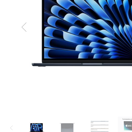
MacBook
Neo
Indygo
MacBook
Neo
Srebrny
Według
pojemności
dysku
MacBook
Neo
256GB
MacBook
Neo
512GB
MacBook
Air
MacBook