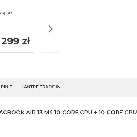
wej do
Service Pack Gold - 2 lata ochrony serwi
MacBook Air
299 zł
PINIE
LANTRE TRADE IN
K AIR 13 M4 10-CORE CPU + 10-CORE GPU / 