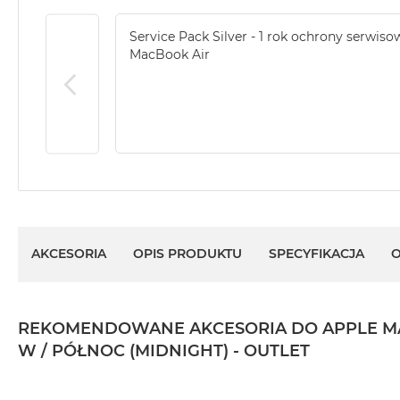
Według
koloru
Service Pack Silver - 1 rok ochrony serwiso
MacBook
MacBook Air
Air
Błękitny
MacBook
Air
Gwiezdna
szarość
MacBook
Air
Księżycowa
AKCESORIA
OPIS PRODUKTU
SPECYFIKACJA
O
Poświata
MacBook
Air
Północ
REKOMENDOWANE AKCESORIA DO APPLE MACBOO
W / PÓŁNOC (MIDNIGHT) - OUTLET
MacBook
Air
Srebrny