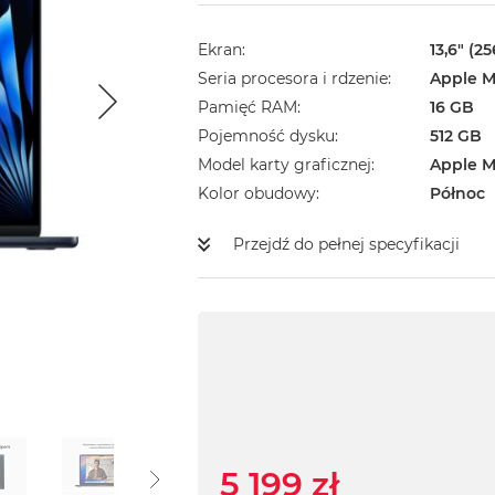
Ekran
13,6" (2
Seria procesora i rdzenie
Apple M
Pamięć RAM
16 GB
Pojemność dysku
512 GB
Model karty graficznej
Apple M
Kolor obudowy
Północ
Przejdź do pełnej specyfikacji
5 199 zł