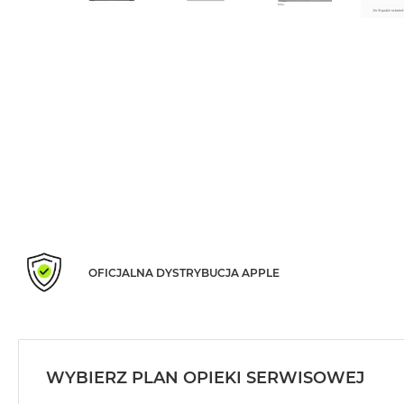
Air
M5
MacBook
Air
M4
MacBook
Air
M3
MacBook
Air
M2
MacBook
OFICJALNA DYSTRYBUCJA APPLE
Air
13
MacBook
Air
15
WYBIERZ PLAN OPIEKI SERWISOWEJ