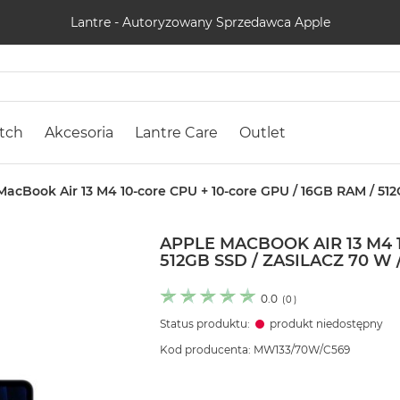
Lantre - Autoryzowany Sprzedawca Apple
tch
Akcesoria
Lantre Care
Outlet
acBook Air 13 M4 10-core CPU + 10-core GPU / 16GB RAM / 512G
APPLE MACBOOK AIR 13 M4 1
512GB SSD / ZASILACZ 70 W
0.0
(
0
)
Status produktu:
produkt niedostępny
Kod producenta: MW133/70W/C569