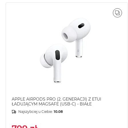
MacBook
Air
POR
Złoty
Według
pamięci
RAM
MacBook
Air
8GB
RAM
MacBook
Air
16GB
RAM
APPLE AIRPODS PRO (2. GENERACJI) Z ETUI
ŁADUJĄCYM MAGSAFE (USB-C) - BIAŁE
MacBook
Air
Najszybciej u Ciebie:
10.08
24GB
RAM