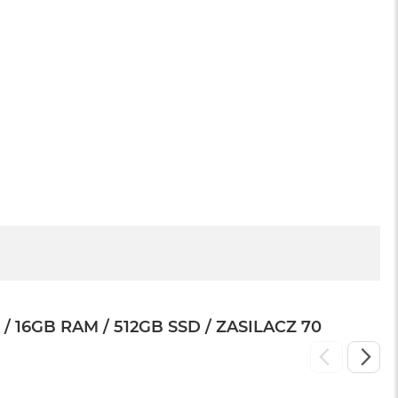
sowej do
Service Pack Platinum - 3 lata ochrony
MacBook Air
399 zł
16GB RAM / 512GB SSD / ZASILACZ 70