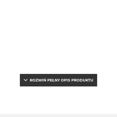
ROZWIŃ PEŁNY OPIS PRODUKTU
rocesor GPU + 16-rdzeniowy system Neural Engine)