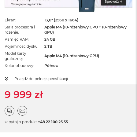
ż
ó
ł
t
Ekran
13,6" (2560 x 1664)
y
Seria procesora i
Apple M4 (10-rdzeniowy CPU + 10-rdzeniowy
rdzenie
GPU)
M
Pamięć RAM
24 GB
a
Pojemność dysku
2 TB
c
B
Model karty
Apple M4 (10-rdzeniowy GPU)
o
graficznej
o
Kolor obudowy
Północ
k
N
Przejdź do pełnej specyfikacji
e
o
9 999 zł
S
u
b
t
e
l
zapytaj o produkt
+48 22 100 25 55
n
y
R