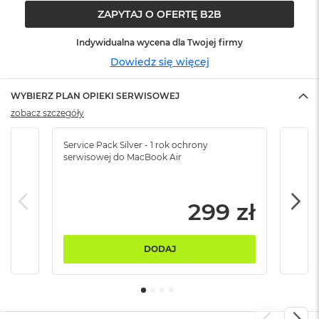
ó
ZAPYTAJ O OFERTĘ B2B
ż
Indywidualna wycena dla Twojej firmy
M
Dowiedz się więcej
a
c
B
WYBIERZ PLAN OPIEKI SERWISOWEJ
o
zobacz szczegóły
o
k
N
Service Pack Silver - 1 rok ochrony
Servi
e
serwisowej do MacBook Air
serw
o
I
n
d
299 zł
y
g
o
DODAJ
M
a
c
B