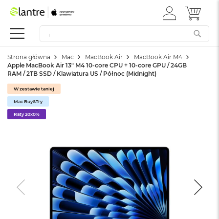
ZALOGUJ
MÓJ 
Apple
SIĘ
Festiwal
Mac
Strona główna
Mac
MacBook Air
MacBook Air M4
M
Apple MacBook Air 13" M4 10-core CPU + 10-core GPU / 24GB
a
RAM / 2TB SSD / Klawiatura US / Północ (Midnight)
c
B
W zestawie taniej
o
Mac Buy&Try
o
k
Raty 20x0%
N
e
o
W
e
d
ł
u
g
k