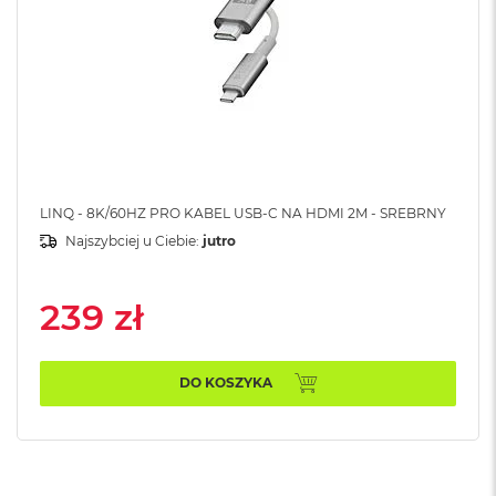
B
M
a
c
B
o
o
k
N
e
LINQ - 8K/60HZ PRO KABEL USB-C NA HDMI 2M - SREBRNY
o
Najszybciej u Ciebie:
jutro
5
1
2
239 zł
G
B
M
DO KOSZYKA
a
c
B
o
o
k