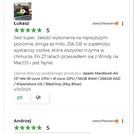
d
10-rdzeniowe GPU
ł
u
Ładowanie i
Port MagSafe 3 do ładowania;
16-rdzeniowy system Neural Engine
g
rozbudowa
:
Gniazdo słuchawkowe 3,5 mm;
Łukasz
p
zweryfikowano
Sprzętowa akceleracja ray tracingu
Dwa porty Thunderbolt 4 (USB-
a
5
C) obsługujące: Ładowanie,
m
Jest super. Jakość wykonania na najwyższym
120 GB/s przepustowości pamięci
DisplayPort
, Thunderbolt 4 (do
i
poziomie, śmiga aż miło. 256 GB w zupełności
ę
40Gb/s), USB 4 (do 40Gb/s)
wystarczy osobie, która wszystko trzyma w
Silnik multimedialny
c
i
chmurze. Po 27 latach przesiadłem się z Windy na
R
Sprzętowa akceleracja obsługi H.264, HEVC, ProRes i ProRes RAW
MacOS i jest fajnie.
Klawiatura
NIE
A
numeryczna
:
M
Silnik dekodowania wideo
Opinia dotyczy podobnego produktu:
Apple MacBook Air
13" M4 10-core CPU + 8-core GPU / 16GB RAM / 256GB SSD
M
Silnik kodowania wideo
/ Klawiatura US / Błękitny (Sky Blue)
a
4/10/2025
Podświetlana
TAK
c
Silnik kodujący i dekodujący format ProRes
klawiatura
:
5
2
B
o
Dekoder AV1
o
Touch ID
:
TAK
k
Andrzej
A
zweryfikowano
i
5
r