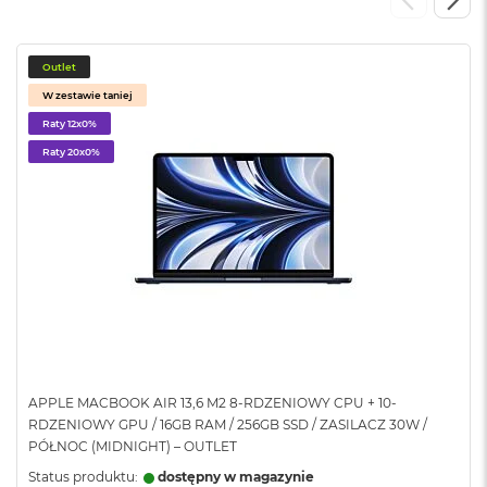
o
o
k
N
Outlet
e
W zestawie taniej
o
S
Raty 12x0%
r
Raty 20x0%
e
b
r
n
y
W
e
d
ł
u
g
p
APPLE MACBOOK AIR 13,6 M2 8-RDZENIOWY CPU + 10-
o
RDZENIOWY GPU / 16GB RAM / 256GB SSD / ZASILACZ 30W /
j
PÓŁNOC (MIDNIGHT) – OUTLET
e
m
Status produktu:
dostępny w magazynie