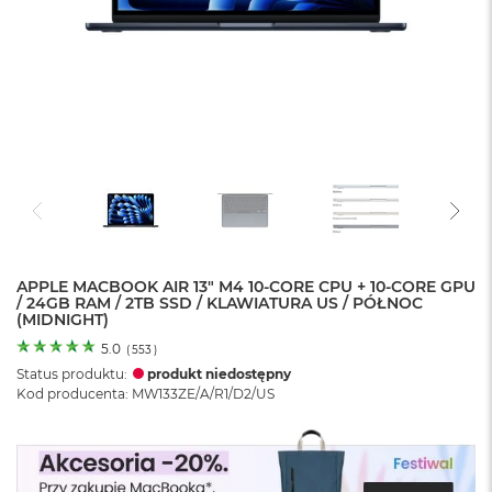
o
l
o
r
u
M
a
c
B
o
o
k
N
e
APPLE MACBOOK AIR 13" M4 10-CORE CPU + 10-CORE GPU
/ 24GB RAM / 2TB SSD / KLAWIATURA US / PÓŁNOC
o
(MIDNIGHT)
C
y
5.0
(
553
)
t
Status produktu:
produkt niedostępny
r
Kod producenta: MW133ZE/A/R1/D2/US
u
s
o
w
o