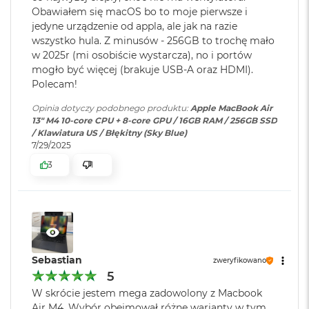
4
Workspace, pędzą w macOS jak nigdy
o
Obawiałem się macOS bo to moje pierwsze i
Model karty
Apple M4 (10-rdzeniowy GPU)
o
jedyne urządzenie od appla, ale jak na razie
KTO KOCHA IPHONE’A, POKOCHA I MACA
– Mac świetnie
k
graficznej
:
wszystko hula. Z minusów - 256GB to trochę mało
A
dogaduje się z każdym urządzeniem Apple. Razem potrafią
w 2025r (mi osobiście wystarcza), no i portów
i
zdziałać cuda. Możesz skopiować coś na iPhonie i wkleić to
mogło być więcej (brakuje USB-A oraz HDMI).
r
Rodzaje wejść /
2 x Thunderbolt 4, 1 x Gniazdo
Polecam!
na Macu. Albo odebrać na Macu połączenie FaceTime i
P
wyjść
:
słuchawkowe 3.5 mm, 1 x
ó
5
wysłać tekst przez apkę Wiadomości
Opinia dotyczy podobnego produktu:
Apple MacBook Air
MagSafe 3
ł
13" M4 10-core CPU + 8-core GPU / 16GB RAM / 256GB SSD
n
/ Klawiatura US / Błękitny (Sky Blue)
o
7/29/2025
c
Dźwięk
:
System czterech głośników,
3
1
Układ trzech mikrofonów
M
a
c
Wyświetlacz
B
Moduł Bluetooth
:
Bluetooth 5.3
o
o
Wyświetlacz Liquid Retina
k
Czytnik kart
NIE
Sebastian
A
zweryfikowano
Wyświetlacz o przekątnej 13,6 cala z podświetleniem LED, w
pamięci
:
i
5
1
technologii IPS
r
W skrócie jestem mega zadowolony z Macbook
S
Rozdzielczość natywna 2560 na 1664 piksele przy 224 pikselach na
Air M4. Wybór obejmował różne warianty w tym