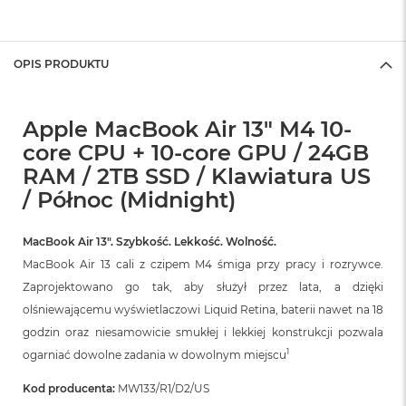
A
i
r
OPIS PRODUKTU
M
a
c
Apple MacBook Air 13" M4 10-
B
o
core CPU + 10-core GPU / 24GB
o
RAM / 2TB SSD / Klawiatura US
k
/ Północ (Midnight)
A
i
r
MacBook Air 13″. Szybkość. Lekkość. Wolność.
M
5
MacBook Air 13 cali z czipem M4 śmiga przy pracy i rozrywce.
Zaprojektowano go tak, aby służył przez lata, a dzięki
M
olśniewającemu wyświetlaczowi Liquid Retina, baterii nawet na 18
a
c
godzin oraz niesamowicie smukłej i lekkiej konstrukcji pozwala
B
1
ogarniać dowolne zadania w dowolnym miejscu
o
o
Kod producenta:
MW133/R1/D2/US
k