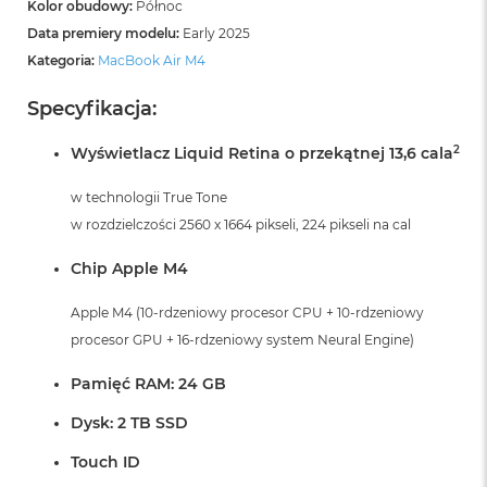
A
Kolor obudowy:
Północ
i
Data premiery modelu:
Early 2025
r
Kategoria:
MacBook Air M4
M
4
Specyfikacja:
M
a
2
Wyświetlacz Liquid Retina o przekątnej 13,6 cala
c
B
w technologii True Tone
o
o
w rozdzielczości 2560 x 1664 pikseli, 224 pikseli na cal
k
A
Chip Apple M4
i
r
Apple M4 (10-rdzeniowy procesor CPU + 10-rdzeniowy
M
3
procesor GPU + 16-rdzeniowy system Neural Engine)
M
Pamięć RAM: 24 GB
a
c
Dysk: 2 TB SSD
B
o
Touch ID
o