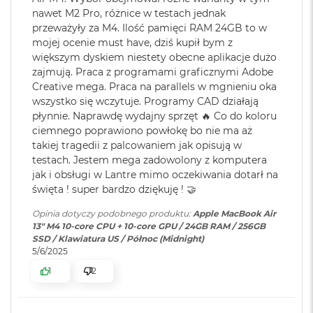
r
Karta sieciowa
Wi-Fi 6E (802.11ax)
nawet M2 Pro, różnice w testach jednak
e
cal
bezprzewodowa
b
przeważyły za M4. Ilość pamięci RAM 24GB to w
WLAN
:
r
Jasność 500 nitów
mojej ocenie must have, dziś kupił bym z
n
większym dyskiem niestety obecne aplikacje dużo
y
Kolory
zajmują. Praca z programami graficznymi Adobe
Kamera
Kamera 12MP Center Stage z
Creative mega. Praca na parallels w mgnieniu oka
M
internetowa
:
obsługą funkcji Widok blatu
Możliwość wyświetlania miliarda kolorów
wszystko się wczytuje. Programy CAD działają
a
c
płynnie. Naprawdę wydajny sprzęt 🔥 Co do koloru
Szeroka gama kolorów (P3)
B
ciemnego poprawiono powłokę bo nie ma aż
Bateria
:
Litowo-polimerowa
o
takiej tragedii z palcowaniem jak opisują w
Technologia True Tone
o
testach. Jestem mega zadowolony z komputera
k
jak i obsługi w Lantre mimo oczekiwania dotarł na
A
Pojemność baterii
:
53,8 Wh
święta ! super bardzo dziękuję ! 🤝
i
r
Opinia dotyczy podobnego produktu:
Apple MacBook Air
Z
Chip
13" M4 10-core CPU + 10-core GPU / 24GB RAM / 256GB
ł
Szacunkowy czas
do 18h
SSD / Klawiatura US / Północ (Midnight)
o
pracy na baterii
:
5/6/2025
t
Apple M4
y
1
2
10-rdzeniowe CPU z 4 rdzeniami zapewniającymi wydajność i 6
Szybkie ładowanie
:
Możliwość szybkiego ładowania
W
rdzeniami energooszczędnymii
zasilaczem USB-C o mocy 70W
e