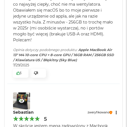
tym Microsoft 365, Adobe Creative Cloud i Google
co najwyżej ciepły, choć nie ma wentylatora.
o
4
Workspace, pędzą w macOS jak nigdy
o
Obawiałem się macOS bo to moje pierwsze i
k
Model karty
Apple M4 (10-rdzeniowy GPU)
jedyne urządzenie od appla, ale jak na razie
• KTO KOCHA IPHONE’A, POKOCHA I MACA
– Mac świetnie
A
graficznej
:
wszystko hula. Z minusów - 256GB to trochę mało
i
dogaduje się z każdym urządzeniem Apple. Razem potrafią
w 2025r (mi osobiście wystarcza), no i portów
r
zdziałać cuda. Możesz skopiować coś na iPhonie i wkleić to
mogło być więcej (brakuje USB-A oraz HDMI).
P
Rodzaje wejść /
2 x Thunderbolt 4, 1 x Gniazdo
Polecam!
ó
na Macu. Albo odebrać na Macu połączenie FaceTime i
wyjść
:
słuchawkowe 3.5 mm, 1 x
ł
5
wysłać tekst przez apkę Wiadomości
Opinia dotyczy podobnego produktu:
Apple MacBook Air
MagSafe 3
n
13" M4 10-core CPU + 8-core GPU / 16GB RAM / 256GB SSD
o
/ Klawiatura US / Błękitny (Sky Blue)
c
7/29/2025
Dźwięk
:
System czterech głośników,
M
3
1
Układ trzech mikrofonów
a
c
B
Wyświetlacz
o
Moduł Bluetooth
:
Bluetooth 5.3
o
k
Wyświetlacz Liquid Retina
A
Czytnik kart
NIE
i
Sebastian
zweryfikowano
Wyświetlacz o przekątnej 13,6 cala z podświetleniem LED, w
pamięci
:
r
5
1
technologii IPS
S
W skrócie jestem mega zadowolony z Macbook