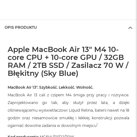
A
i
r
M
OPIS PRODUKTU
a
c
B
Apple MacBook Air 13" M4 10-
o
o
core CPU + 10-core GPU / 32GB
k
RAM / 2TB SSD / Zasilacz 70 W /
A
Błękitny (Sky Blue)
i
r
M
MacBook Air 13″. Szybkość. Lekkość. Wolność.
5
MacBook Air 13 cali z czipem M4 śmiga przy pracy i rozrywce.
M
Zaprojektowano go tak, aby służył przez lata, a dzięki
a
olśniewającemu wyświetlaczowi Liquid Retina, baterii nawet na 18
c
B
godzin oraz niesamowicie smukłej i lekkiej konstrukcji pozwala
o
1
ogarniać dowolne zadania w dowolnym miejscu
o
k
Kod producenta:
MC6V4/R1/D2/70W