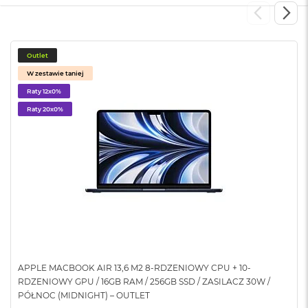
o
o
k
N
e
Outlet
o
W zestawie taniej
S
r
Raty 12x0%
e
Raty 20x0%
b
r
n
y
W
e
d
ł
u
g
p
o
APPLE MACBOOK AIR 13,6 M2 8-RDZENIOWY CPU + 10-
j
RDZENIOWY GPU / 16GB RAM / 256GB SSD / ZASILACZ 30W /
e
PÓŁNOC (MIDNIGHT) – OUTLET
m