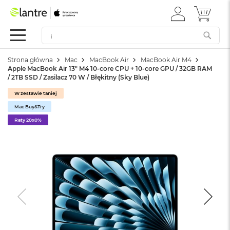
ZALOGUJ
MÓJ 
Apple
SIĘ
Festiwal
Mac
Strona główna
Mac
MacBook Air
MacBook Air M4
M
Apple MacBook Air 13" M4 10-core CPU + 10-core GPU / 32GB RAM
a
/ 2TB SSD / Zasilacz 70 W / Błękitny (Sky Blue)
c
B
W zestawie taniej
o
Mac Buy&Try
o
k
Raty 20x0%
N
e
o
W
e
d
ł
u
g
k