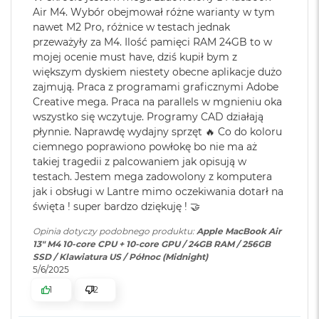
r
Rozdzielczość natywna 2560 na 1664 piksele przy 224 pikselach na
Air M4. Wybór obejmował różne warianty w tym
e
Karta sieciowa
Wi-Fi 6E (802.11ax)
b
nawet M2 Pro, różnice w testach jednak
cal
bezprzewodowa
r
przeważyły za M4. Ilość pamięci RAM 24GB to w
WLAN
:
n
Jasność 500 nitów
mojej ocenie must have, dziś kupił bym z
y
większym dyskiem niestety obecne aplikacje dużo
Kolory
zajmują. Praca z programami graficznymi Adobe
M
Kamera
Kamera 12MP Center Stage z
Creative mega. Praca na parallels w mgnieniu oka
a
internetowa
:
obsługą funkcji Widok blatu
Możliwość wyświetlania miliarda kolorów
wszystko się wczytuje. Programy CAD działają
c
B
płynnie. Naprawdę wydajny sprzęt 🔥 Co do koloru
Szeroka gama kolorów (P3)
o
ciemnego poprawiono powłokę bo nie ma aż
Bateria
:
Litowo-polimerowa
o
takiej tragedii z palcowaniem jak opisują w
Technologia True Tone
k
testach. Jestem mega zadowolony z komputera
A
jak i obsługi w Lantre mimo oczekiwania dotarł na
i
Pojemność baterii
:
53,8 Wh
święta ! super bardzo dziękuję ! 🤝
r
Z
Opinia dotyczy podobnego produktu:
Apple MacBook Air
ł
Chip
13" M4 10-core CPU + 10-core GPU / 24GB RAM / 256GB
o
Szacunkowy czas
do 18h
SSD / Klawiatura US / Północ (Midnight)
t
pracy na baterii
:
5/6/2025
y
Apple M4
1
2
W
10-rdzeniowe CPU z 4 rdzeniami zapewniającymi wydajność i 6
Szybkie ładowanie
:
Możliwość szybkiego ładowania
e
rdzeniami energooszczędnymii