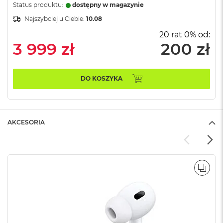
n
Status produktu:
dostępny w magazynie
o
Najszybciej u Ciebie:
10.08
ś
c
20 rat 0% od:
i
3 999 zł
200 zł
d
y
s
k
DO KOSZYKA
u
M
a
c
AKCESORIA
B
o
o
k
N
POR
e
o
2
5
6
G