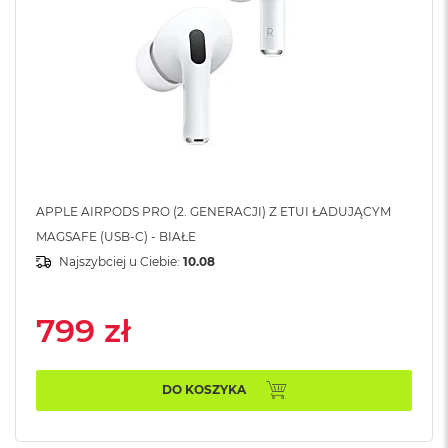
B
M
a
c
B
o
o
k
N
e
o
APPLE AIRPODS PRO (2. GENERACJI) Z ETUI ŁADUJĄCYM
5
MAGSAFE (USB-C) - BIAŁE
1
Najszybciej u Ciebie:
10.08
2
G
B
799 zł
M
a
c
DO KOSZYKA
B
o
o
k