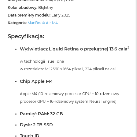
A
i
Kolor obudowy:
Błękitny
r
Data premiery modelu:
Early 2025
M
Kategoria:
MacBook Air M4
4
M
Specyfikacja:
a
c
2
Wyświetlacz Liquid Retina o przekątnej 13,6 cala
B
o
w technologii True Tone
o
k
w rozdzielczości 2560 x 1664 pikseli, 224 pikseli na cal
A
i
Chip Apple M4
r
M
Apple M4 (10-rdzeniowy procesor CPU + 10-rdzeniowy
3
procesor GPU + 16-rdzeniowy system Neural Engine)
M
a
Pamięć RAM: 32 GB
c
B
Dysk: 2 TB SSD
o
o
Touch ID