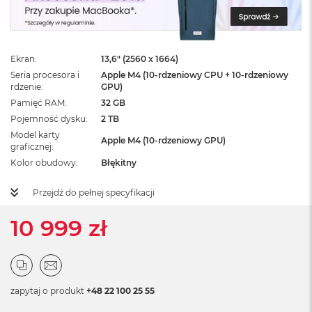
ż
ó
ł
t
y
Ekran
13,6" (2560 x 1664)
Seria procesora i
Apple M4 (10-rdzeniowy CPU + 10-rdzeniowy
M
rdzenie
GPU)
a
Pamięć RAM
32 GB
c
Pojemność dysku
2 TB
B
o
Model karty
Apple M4 (10-rdzeniowy GPU)
o
graficznej
k
Kolor obudowy
Błękitny
N
e
Przejdź do pełnej specyfikacji
o
S
10 999 zł
u
b
t
e
l
n
zapytaj o produkt
+48 22 100 25 55
y
R