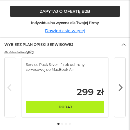
ó
ż
ZAPYTAJ O OFERTĘ B2B
M
Indywidualna wycena dla Twojej firmy
a
Dowiedz się więcej
c
B
o
WYBIERZ PLAN OPIEKI SERWISOWEJ
o
k
zobacz szczegóły
N
e
Service Pack Silver - 1 rok ochrony
Servi
o
serwisowej do MacBook Air
serw
I
n
d
y
299 zł
g
o
DODAJ
M
a
c
B