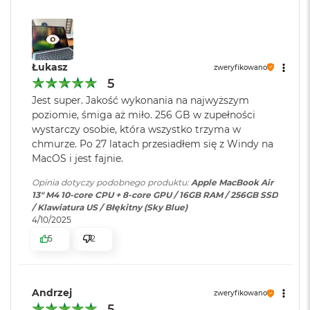
zasilaczem USB-C o mocy 70W
d
ł
10-rdzeniowe GPU
u
g
Ładowanie i
Port MagSafe 3 do ładowania;
16-rdzeniowy system Neural Engine
p
rozbudowa
:
Gniazdo słuchawkowe 3,5 mm;
Łukasz
a
zweryfikowano
Sprzętowa akceleracja ray tracingu
Dwa porty Thunderbolt 4 (USB-
m
5
C) obsługujące: Ładowanie,
i
Jest super. Jakość wykonania na najwyższym
120 GB/s przepustowości pamięci
DisplayPort
, Thunderbolt 4 (do
ę
poziomie, śmiga aż miło. 256 GB w zupełności
c
40Gb/s), USB 4 (do 40Gb/s)
wystarczy osobie, która wszystko trzyma w
i
Silnik multimedialny
R
chmurze. Po 27 latach przesiadłem się z Windy na
A
Sprzętowa akceleracja obsługi H.264, HEVC, ProRes i ProRes RAW
MacOS i jest fajnie.
Klawiatura
NIE
M
numeryczna
:
Silnik dekodowania wideo
Opinia dotyczy podobnego produktu:
Apple MacBook Air
M
13" M4 10-core CPU + 8-core GPU / 16GB RAM / 256GB SSD
a
Silnik kodowania wideo
/ Klawiatura US / Błękitny (Sky Blue)
c
4/10/2025
Podświetlana
TAK
B
Silnik kodujący i dekodujący format ProRes
klawiatura
:
5
2
o
o
Dekoder AV1
k
A
Touch ID
:
TAK
Andrzej
i
zweryfikowano
r
5