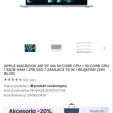
o
l
o
r
u
M
a
c
B
o
o
k
N
e
APPLE MACBOOK AIR 13" M4 10-CORE CPU + 10-CORE GPU
/ 32GB RAM / 2TB SSD / ZASILACZ 70 W / BŁĘKITNY (SKY
o
BLUE)
C
y
5.0
(
553
)
t
Status produktu:
produkt niedostępny
r
Kod producenta: MC6V4ZE/A/R1/D2/70W
u
Kod dostawcy: Z1H9000KW
s
o
w
o