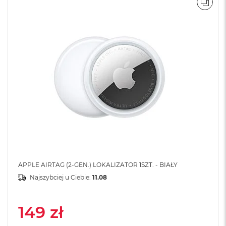
o
POR
o
k
N
e
o
S
r
e
b
r
n
y
W
e
d
ł
APPLE AIRTAG (2-GEN.) LOKALIZATOR 1SZT. - BIAŁY
u
g
Najszybciej u Ciebie:
11.08
p
o
j
149 zł
e
m