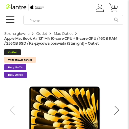
ZALOGUJ
MÓJ 
Apple
SIĘ
Festiwal
Mac
Strona główna
Outlet
Mac Outlet
M
Apple MacBook Air 13" M4 10-core CPU + 8-core GPU / 16GB RAM
a
/ 256GB SSD / Księżycowa poświata (Starlight) – Outlet
c
B
Outlet
o
W zestawie taniej
o
k
Raty 12x0%
N
Raty 20x0%
e
o
W
e
d
ł
u
g
k