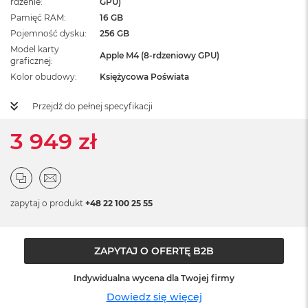
rdzenie
GPU)
ż
Pamięć RAM
16 GB
ó
ł
Pojemność dysku
256 GB
t
Model karty
Apple M4 (8-rdzeniowy GPU)
y
graficznej
Kolor obudowy
Księżycowa Poświata
M
a
Przejdź do pełnej specyfikacji
c
B
o
3 949 zł
o
k
N
e
o
zapytaj o produkt
+48 22 100 25 55
S
u
b
t
ZAPYTAJ O OFERTĘ B2B
e
l
Indywidualna wycena dla Twojej firmy
n
y
Dowiedz się więcej
R