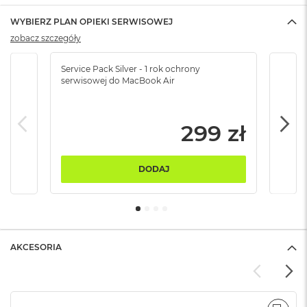
ó
ż
WYBIERZ PLAN OPIEKI SERWISOWEJ
zobacz szczegóły
M
a
Service Pack Silver - 1 rok ochrony
Servi
c
serwisowej do MacBook Air
serw
B
o
o
k
299 zł
N
e
o
DODAJ
I
n
d
y
g
o
AKCESORIA
M
a
c
B