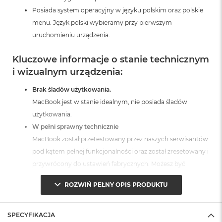
A
Posiada system operacyjny w języku polskim oraz polskie
i
menu. Język polski wybieramy przy pierwszym
r
uruchomieniu urządzenia.
M
a
Kluczowe informacje o stanie technicznym
c
i wizualnym urządzenia:
B
o
o
Brak śladów użytkowania.
k
MacBook jest w stanie idealnym, nie posiada śladów
A
użytkowania.
i
r
W pełni sprawny technicznie
M
MacBook został przetestowany przez naszych serwisantów
5
pod kątem pełnej funkcjonalności oraz został zresetowany i
M
przywrócony do ustawień fabrycznych. Możesz być
a
pewien, że otrzymujesz produkt w pełni sprawny i gotowy
c
ROZWIŃ PEŁNY OPIS PRODUKTU
B
do użytkowania.
o
Posiada fabryczne opakowanie
o
MacBook jest zabezpieczony przed uszkodzeniami w
k
SPECYFIKACJA