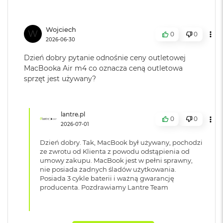
B
dekodujący AV1
o
o
k
Wojciech
W
0
0
A
Pamięć RAM
:
16 GB
2026-06-30
i
r
Dzień dobry pytanie odnośnie ceny outletowej
B
MacBooka Air m4 co oznacza ceną outletowa
Typ pamięci
:
Zunifikowana
ł
sprzęt jest używany?
ę
k
i
Przepustowość
120 GB/s
t
lantre.pl
pamięci
:
n
0
0
2026-07-01
y
Dzień dobry. Tak, MacBook był używany, pochodzi
M
Pojemność dysku
:
256 GB
ze zwrotu od Klienta z powodu odstąpienia od
a
umowy zakupu. MacBook jest w pełni sprawny,
c
nie posiada żadnych śladów użytkowania.
B
Posiada 3 cykle baterii i ważną gwarancję
Technologia dysku
:
SSD
o
producenta. Pozdrawiamy Lantre Team
o
k
A
Producent karty
Apple
i
graficznej
: