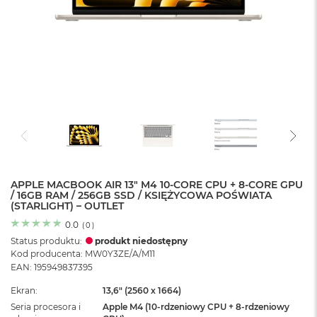
o
l
o
r
u
M
a
c
B
o
o
k
N
e
APPLE MACBOOK AIR 13" M4 10-CORE CPU + 8-CORE GPU
/ 16GB RAM / 256GB SSD / KSIĘŻYCOWA POŚWIATA
o
(STARLIGHT) – OUTLET
C
y
0.0
(
0
)
t
Status produktu:
produkt niedostępny
r
Kod producenta: MW0Y3ZE/A/M11
u
EAN: 195949837395
s
o
Ekran
13,6" (2560 x 1664)
w
Seria procesora i
Apple M4 (10-rdzeniowy CPU + 8-rdzeniowy
o