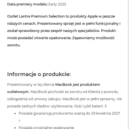
B
Data premiery modelu:
Early 2025
M
Outlet Lantre Premium Selection to produkty Apple w jeszcze
a
niższych cenach. Prezentowany sprzęt jest w pełni funkcjonalny i
c
B
został sprawdzony przez zespół naszych specjalistów. Produkt
o
może posiadać otwarte opakowanie. Zapewniamy możliwość
o
k
zwrotu.
N
e
o
5
1
Informacje o produkcie:
2
G
Prezentowany w tej ofercie
MacBook jest produktem
B
outletowym
. MacBook pochodzi ze zwrotu od Klienta z powodu
M
odstąpienia od umowy zakupu. MacBook jest w pełni sprawny, nie
a
posiada żadnych śladów użytkowania. Ilość cykli baterii: 3.
c
B
Posiada gwarancję producenta ważną do 29 kwietnia 2027
o
r.
o
Posiada oryginalne opakowanie.
k