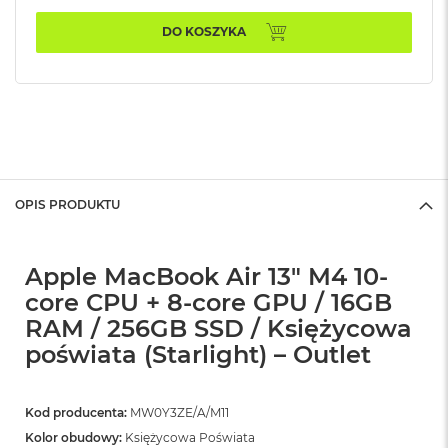
n
o
DO KOSZYKA
ś
c
i
d
y
s
k
u
OPIS PRODUKTU
M
a
c
B
Apple MacBook Air 13" M4 10-
o
o
core CPU + 8-core GPU / 16GB
k
RAM / 256GB SSD / Księżycowa
N
poświata (Starlight) – Outlet
e
o
2
5
Kod producenta:
MW0Y3ZE/A/M11
6
Kolor obudowy:
Księżycowa Poświata
G