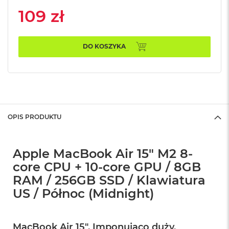
A
109 zł
i
r
M
DO KOSZYKA
a
c
B
o
o
k
A
OPIS PRODUKTU
i
r
M
5
Apple MacBook Air 15" M2 8-
core CPU + 10-core GPU / 8GB
M
a
RAM / 256GB SSD / Klawiatura
c
US / Północ (Midnight)
B
o
o
k
MacBook Air 15″. Imponująco duży.