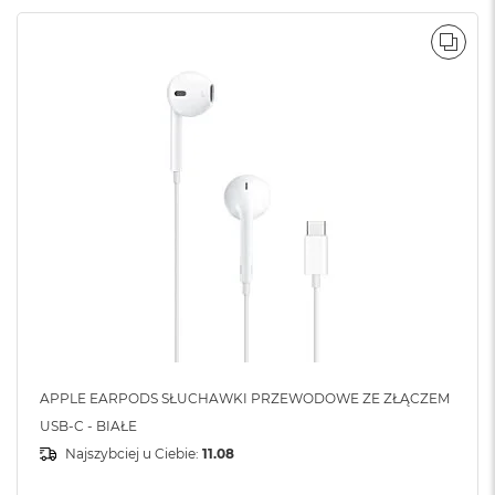
B
POR
M
a
c
B
o
o
k
N
e
o
5
1
2
G
B
M
a
APPLE EARPODS SŁUCHAWKI PRZEWODOWE ZE ZŁĄCZEM
c
USB-C - BIAŁE
B
o
Najszybciej u Ciebie:
11.08
o
k