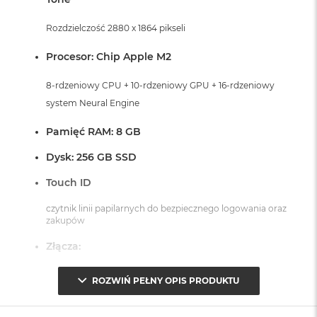
k
A
Rozdzielczość 2880 x 1864 pikseli
i
r
Procesor: Chip Apple M2
M
2
8-rdzeniowy CPU + 10-rdzeniowy GPU + 16-rdzeniowy
M
system Neural Engine
a
c
Pamięć RAM: 8 GB
B
o
Dysk: 256 GB SSD
o
k
Touch ID
A
i
czytnik linii papilarnych do bezpiecznego logowania oraz
r
zakupów
1
3
Złącza:
M
2 x Thunderbolt 4 (USB-C)
a
ROZWIŃ PEŁNY OPIS PRODUKTU
c
1 x MagSafe 3
B
1 x Gniazdo słuchawkowe 3,5 mm
o