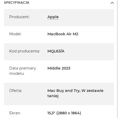
SPECYFIKACJA
o
System macOS Ventura
k
Specyfikacja
A
Producent
:
Apple
i
lub nowszy, z darmową aktualizacją
r
1
5
Model
:
MacBook Air M2
W
e
Kod producenta
:
MQL63/A
d
ł
u
g
Data premiery
Middle 2023
k
modelu
:
o
l
o
r
Oferta
:
Mac Buy and Try, W zestawie
u
taniej
M
a
Ekran
:
15,3" (2880 x 1864)
c