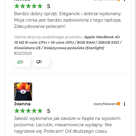
Technologia dysku
:
SSD
o
5
o
Bardzo dobry sprzęt. Elegancki i dobrze wykonany.
k
Moja córka jest bardzo zadowolona z tego laptopa.
Producent karty
Apple
A
graficznej
:
Zdecydowanie polecam!
i
r
Opinia dotyczy podobnego produktu:
Apple MacBook Air
P
15 M2 8-core CPU + 10-core GPU / 8GB RAM / 256GB SSD /
ó
Seria karty
Apple M2
Klawiatura US / Księżycowa poświata (Starlight)
ł
graficznej
:
8/22/2025
n
o
0
0
c
Model karty
Apple M2 (10-rdzeniowy GPU)
M
graficznej
:
a
c
B
Rodzaje wejść /
2 x Thunderbolt (USB 4), 1 x
o
wyjść
:
Gniazdo słuchawkowe, 1 x
Joanna
o
zweryfikowano
k
MagSafe 3
5
A
Jakość wykonania jak zawsze w Apple na wysokim
i
poziomie. Leciutki, niesamowicie wydajny. Nie
r
Najważniejsze cechy:
Dźwięk
:
System czterech głośników,
nagrzewa się. Polecam! Od dłuższego czasu
S
Układ trzech mikrofonów