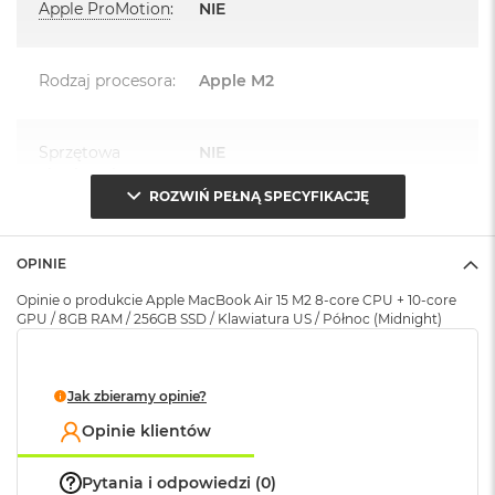
Apple ProMotion
:
NIE
r
urządzenia.
G
w
Zawartość zestawu:
i
Rodzaj procesora
:
Apple M2
e
z
15-calowy MacBook Air
d
n
Przewód USB-C na MagSafe 3 do ładowania (2m)
Sprzętowa
NIE
a
akceleracja ray
s
Zasilacz z dwoma portami USB-C o mocy 35W
tracingu
:
ROZWIŃ PEŁNĄ SPECYFIKACJĘ
z
a
Adapter podróżny Verbatim do gniazda sieciowego
r
EU/UK/US -Biały
OPINIE
o
Seria procesora i
Apple M2 (8-rdzeniowy CPU +
ś
rdzenie
:
10‑rdzeniowy GPU)
Opinie o produkcie Apple MacBook Air 15 M2 8-core CPU + 10-core
ć
GPU / 8GB RAM / 256GB SSD / Klawiatura US / Północ (Midnight)
M
Model procesora
:
Apple M2 (8 rdzeniowy
a
procesor CPU + 10 rdzeniowy
c
Jak zbieramy opinie?
procesor GPU + 16 rdzeniowy
B
procesor Neural Engine)
o
Opinie klientów
o
k
Pytania i odpowiedzi (0)
A