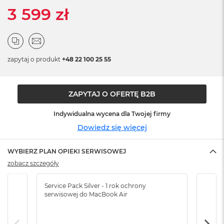
ó
3 599 zł
ż
M
a
c
zapytaj o produkt
+48 22 100 25 55
B
o
o
k
ZAPYTAJ O OFERTĘ B2B
N
e
Indywidualna wycena dla Twojej firmy
o
I
Dowiedz się więcej
n
d
WYBIERZ PLAN OPIEKI SERWISOWEJ
y
g
zobacz szczegóły
o
Service Pack Silver - 1 rok ochrony
Servi
M
serwisowej do MacBook Air
serw
a
c
B