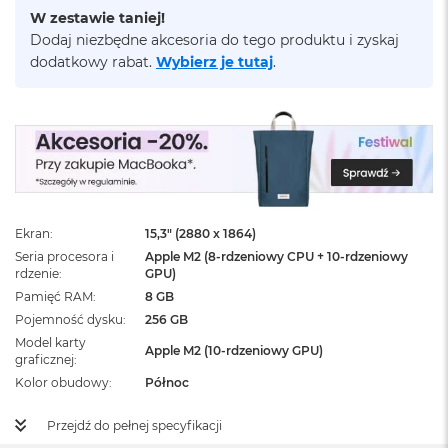
ż
W zestawie taniej!
ó
Dodaj niezbędne akcesoria do tego produktu i zyskaj
ł
dodatkowy rabat.
Wybierz je tutaj
.
t
y
M
a
c
B
o
o
k
Ekran
15,3" (2880 x 1864)
N
Seria procesora i
Apple M2 (8-rdzeniowy CPU + 10‑rdzeniowy
e
rdzenie
GPU)
o
Pamięć RAM
8 GB
S
u
Pojemność dysku
256 GB
b
Model karty
Apple M2 (10-rdzeniowy GPU)
t
graficznej
e
Kolor obudowy
Północ
l
n
y
Przejdź do pełnej specyfikacji
R