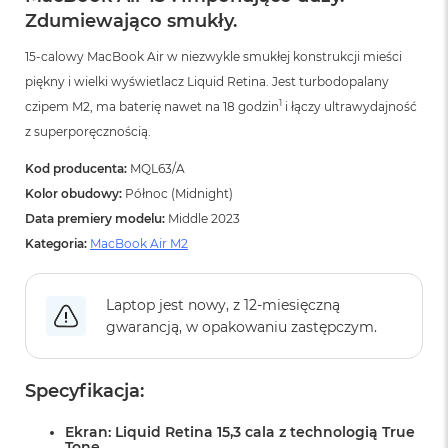
A
Zdumiewająco smukły.
i
r
15-calowy MacBook Air w niezwykle smukłej konstrukcji mieści
M
4
piękny i wielki wyświetlacz Liquid Retina. Jest turbodopalany
1
czipem M2, ma baterię nawet na 18 godzin
i łączy ultrawydajność
M
a
z superporęcznością.
c
B
Kod producenta:
MQL63/A
o
Kolor obudowy:
Północ (Midnight)
o
Data premiery modelu:
Middle 2023
k
A
Kategoria:
MacBook Air M2
i
r
M
Laptop jest nowy, z 12-miesięczną
3
gwarancją, w opakowaniu zastępczym.
M
a
c
Specyfikacja:
B
o
Ekran: Liquid Retina 15,3 cala z technologią True
o
Tone