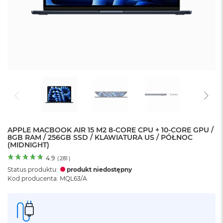
o
l
o
r
u
M
a
c
B
o
o
k
N
e
APPLE MACBOOK AIR 15 M2 8-CORE CPU + 10-CORE GPU /
8GB RAM / 256GB SSD / KLAWIATURA US / PÓŁNOC
o
(MIDNIGHT)
C
y
4.9
(
281
)
t
Status produktu:
produkt niedostępny
r
Kod producenta: MQL63/A
u
s
o
w
o