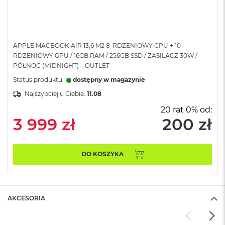
n
o
ś
c
i
APPLE MACBOOK AIR 13,6 M2 8-RDZENIOWY CPU + 10-
d
RDZENIOWY GPU / 16GB RAM / 256GB SSD / ZASILACZ 30W /
y
PÓŁNOC (MIDNIGHT) – OUTLET
s
k
Status produktu:
dostępny w magazynie
u
Najszybciej u Ciebie:
11.08
M
20 rat 0% od:
a
3 999 zł
200 zł
c
B
o
o
DO KOSZYKA
k
N
e
o
2
AKCESORIA
5
6
G