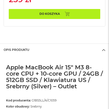
n
o
ś
DO KOSZYKA
c
i
d
y
s
k
u
OPIS PRODUKTU
M
a
c
B
Apple MacBook Air 15" M3 8-
o
o
core CPU + 10-core GPU / 24GB /
k
512GB SSD / Klawiatura US /
N
Srebrny (Silver) – Outlet
e
o
2
5
Kod producenta:
G1BS5LL/A/C1059
6
Kolor obudowy:
Srebrny
G