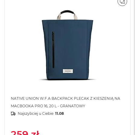
o
POR
o
k
N
e
o
S
r
e
b
r
n
y
W
e
d
ł
NATIVE UNION W.F.A BACKPACK PLECAK Z KIESZENIĄ NA
u
g
MACBOOKA PRO 16, 20 L - GRANATOWY
p
Najszybciej u Ciebie:
11.08
o
j
e
259 zł
m