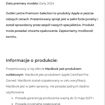
B
Data premiery modelu:
Early 2024
M
Outlet Lantre Premium Selection to produkty Apple w jeszcze
a
niższych cenach. Prezentowany sprzęt jest w pełni funkcjonalny i
c
B
został sprawdzony przez zespół naszych specjalistów. Produkt
o
może posiadać otwarte opakowanie. Zapewniamy możliwość
o
k
zwrotu.
N
e
o
5
1
Informacje o produkcie:
2
G
Prezentowany w tej ofercie
MacBook jest produktem
B
outletowym
. MacBook jest produktem Apple Certified Pre-
M
Owned. MacBook został rozpakowany w celu weryfikacji.
a
MacBook jest w pełni sprawny, nie posiada żadnych śladów
c
B
użytkowania.
o
Posiada gwarancję producenta ważną do 12 maja 2027 r.
o
Posiada oryginalne opakowanie.
k