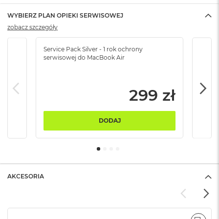
ó
ż
WYBIERZ PLAN OPIEKI SERWISOWEJ
zobacz szczegóły
M
a
Service Pack Silver - 1 rok ochrony
Servi
c
serwisowej do MacBook Air
serw
B
o
o
k
299 zł
N
e
o
DODAJ
I
n
d
y
g
o
AKCESORIA
M
a
c
B