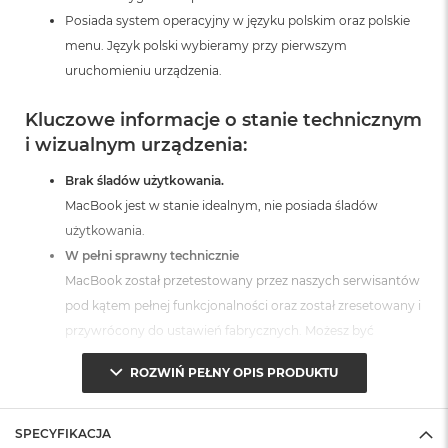
A
Posiada system operacyjny w języku polskim oraz polskie
i
menu. Język polski wybieramy przy pierwszym
r
uruchomieniu urządzenia.
M
a
Kluczowe informacje o stanie technicznym
c
i wizualnym urządzenia:
B
o
o
Brak śladów użytkowania.
k
MacBook jest w stanie idealnym, nie posiada śladów
A
użytkowania.
i
r
W pełni sprawny technicznie
M
MacBook został przetestowany przez naszych serwisantów
5
pod kątem pełnej funkcjonalności oraz został zresetowany i
M
przywrócony do ustawień fabrycznych. Możesz być
a
pewien, że otrzymujesz produkt w pełni sprawny i gotowy
c
ROZWIŃ PEŁNY OPIS PRODUKTU
B
do użytkowania.
o
Posiada fabryczne opakowanie
o
MacBook jest zabezpieczony przed uszkodzeniami w
k
SPECYFIKACJA