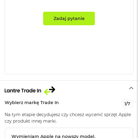
B
o
o
k
Zadaj pytanie
Pamięć RAM
:
24 GB
A
i
r
Typ pamięci
:
Zunifikowana
B
ł
ę
k
Przepustowość
100 GB/s
i
pamięci
:
t
n
y
Pojemność dysku
:
512 GB
M
a
c
Wybierz markę Trade In
1/7
Technologia dysku
:
SSD
B
o
Na tym etapie decydujesz czy chcesz wycenić sprzęt Apple
o
czy produkt innej marki.
k
Producent karty
Apple
A
graficznej
:
i
Wymieniam Apple na nowszy model.