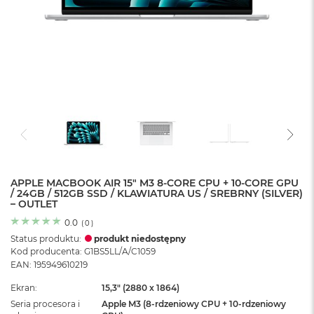
o
l
o
r
u
M
a
c
B
o
o
k
N
e
APPLE MACBOOK AIR 15" M3 8-CORE CPU + 10-CORE GPU
/ 24GB / 512GB SSD / KLAWIATURA US / SREBRNY (SILVER)
o
– OUTLET
C
y
0.0
(
0
)
t
Status produktu:
produkt niedostępny
r
Kod producenta: G1BS5LL/A/C1059
u
EAN: 195949610219
s
o
Ekran
15,3" (2880 x 1864)
w
Seria procesora i
Apple M3 (8-rdzeniowy CPU + 10-rdzeniowy
o