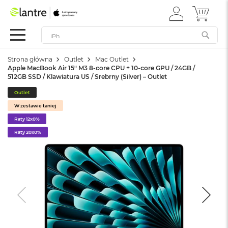
ZALOGUJ
MÓJ 
Apple
SIĘ
Festiwal
Mac
Strona główna
Outlet
Mac Outlet
M
Apple MacBook Air 15" M3 8-core CPU + 10-core GPU / 24GB /
a
512GB SSD / Klawiatura US / Srebrny (Silver) – Outlet
c
B
Outlet
o
W zestawie taniej
o
k
Raty 12x0%
N
Raty 20x0%
e
o
W
e
d
ł
u
g
k