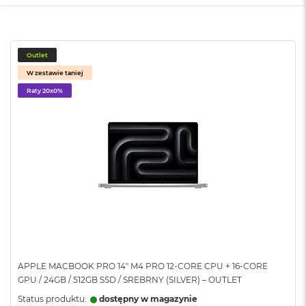
o
o
k
N
e
Outlet
o
W zestawie taniej
S
r
Raty 20x0%
e
b
r
n
y
W
e
d
ł
u
g
p
o
APPLE MACBOOK PRO 14" M4 PRO 12-CORE CPU + 16-CORE
j
GPU / 24GB / 512GB SSD / SREBRNY (SILVER) – OUTLET
e
m
Status produktu:
dostępny w magazynie