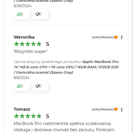
/ Gwiezdna szarość (Space Gray)
zasilaczem USB-C o mocy 96W
d
8/26/2024
ł
u
0
0
g
Ładowanie i
Gniazdo na kartę SDXC; Port
p
rozbudowa
:
HDMI; Gniazdo słuchawkowe
PLAY
a
3,5 mm; Port MagSafe 3; Dwa
m
Weronika
zweryfikowano
porty Thunderbolt/ USB 4
i
5
obsługujące: Ładowanie,
ę
c
Display Port, Thunderbolt 3 (do
Wszystko super!
i
40Gb/s), USB 4 (do 40Gb/s)
R
Opinia dotyczy podobnego produktu:
Apple MacBook Pro
A
14" M3 8-core CPU + 10-core GPU / 16GB RAM / 512GB SSD
M
/ Gwiezdna szarość (Space Gray)
Klawiatura
NIE
8/8/2024
numeryczna
:
M
0
0
a
c
B
Podświetlana
TAK
o
klawiatura
:
Tomasz
o
zweryfikowano
Najważniejsze cechy:
k
5
A
MacBook Pro niezmiennie spełnia oczekiwania,
i
Touch ID
:
TAK
obsługa i dostawa również bez zarzutu. Polecam.
r
TURBODOPALANY CZIPEM M3
– Z czipem Apple M3,