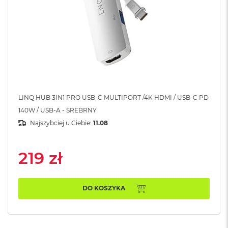
B
M
a
c
B
o
o
k
N
e
LINQ HUB 3IN1 PRO USB-C MULTIPORT /4K HDMI / USB-C PD
o
140W / USB-A - SREBRNY
5
Najszybciej u Ciebie:
11.08
1
2
G
219 zł
B
M
a
DO KOSZYKA
c
B
o
o
k