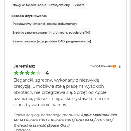
Typ pamięci
:
Zunifikowana
i
Nowy w świecie Apple
Zaznajomiony
Ekspert
r
K
Sposób użytkowania
s
Przepustowość
100 GB/s
Podstawowy (internet, poczta, dokumenty)
i
pamięci
:
ę
Średnio zaawansowany (multimedia, edycja grafiki)
ż
y
Zaawansowany (edycja video, CAD, programowanie)
c
Pojemność dysku
:
1 TB
o
w
Układ klawiatury:
a
Technologia dysku
:
SSD
Jeremiasz
P
zweryfikowano
MacBook posiada układ klawiatury widoczny na zdjęciu.
o
4
ś
Z płaskim klawiszem Enter - jest to układ ANSI - Angielski
Elegancki, zgrabny, wykonany z niezwykłą
w
amerykański US
Producent karty
Apple
precyzją. Umożliwia stałą pracę na wysokich
i
graficznej
:
obrotach, nie przegrzewa się. Sprzęt od Apple
a
Istnieje możliwość zamówienia MacBooka ze zmienionym
t
uzależnia, jak raz z niego skorzystasz to nie ma
układem klawiatury.
a
szans by zamienić na inny.
Seria karty
Apple M3
Dostępne układy klawiatury Apple znajdą Państwo na stronie
M
Opinia dotyczy podobnego produktu:
Apple MacBook Pro
graficznej
:
Apple.
a
14" M3 8-core CPU + 10-core GPU / 8GB RAM / 1TB SSD /
c
Gwiezdna szarość (Space Gray)
W przypadku zamówienia MacBooka ze zmienionym układem
B
4/23/2025