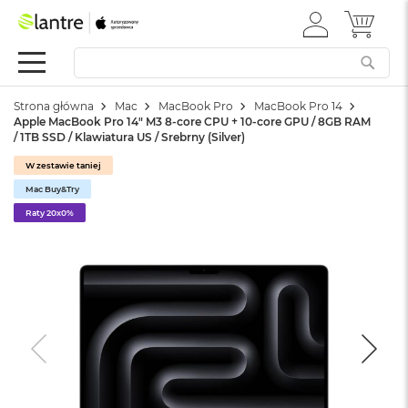
ZALOGUJ
MÓJ 
Apple
SIĘ
Festiwal
Mac
Strona główna
Mac
MacBook Pro
MacBook Pro 14
M
Apple MacBook Pro 14" M3 8-core CPU + 10-core GPU / 8GB RAM
a
/ 1TB SSD / Klawiatura US / Srebrny (Silver)
c
B
W zestawie taniej
o
Mac Buy&Try
o
k
Raty 20x0%
N
e
o
W
e
d
ł
u
g
k