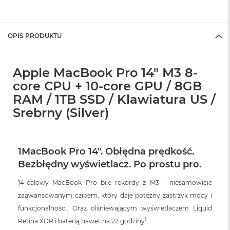
A
i
r
OPIS PRODUKTU
M
a
c
Apple MacBook Pro 14" M3 8-
B
core CPU + 10-core GPU / 8GB
o
o
RAM / 1TB SSD / Klawiatura US /
k
Srebrny (Silver)
A
i
r
M
5
1MacBook Pro 14". Obłędna prędkość.
Bezbłędny wyświetlacz. Po prostu pro.
M
a
14-calowy MacBook Pro bije rekordy z M3 – niesamowicie
c
B
zaawansowanym czipem, który daje potężny zastrzyk mocy i
o
funkcjonalności. Oraz olśniewającym wyświetlaczem Liquid
o
1
Retina XDR i baterią nawet na 22 godziny
.
k