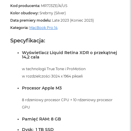
A
Kod producenta:
MR7J3ZE/A/US
i
r
Kolor obudowy:
Srebrny (Silver)
M
Data premiery modelu:
Late 2023 (Koniec 2023)
4
Kategoria:
MacBook Pro 14
M
a
Specyfikacja:
c
B
Wyświetlacz Liquid Retina XDR o przekątnej
o
14,2 cala
o
k
w technologii True Tone i ProMotion
A
i
w rozdzielczości 3024 x 1964 pikseli
r
M
Procesor Apple M3
3
8 rdzeniowy procesor CPU + 10 rdzeniowy procesor
M
GPU
a
c
B
Pamięć RAM: 8 GB
o
o
Dysk: 1 TB SSD