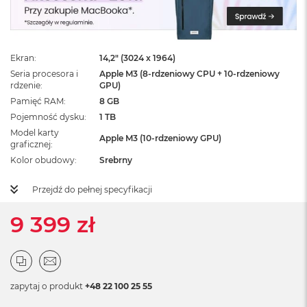
ż
ó
ł
t
y
Ekran
14,2" (3024 x 1964)
Seria procesora i
Apple M3 (8-rdzeniowy CPU + 10-rdzeniowy
M
rdzenie
GPU)
a
Pamięć RAM
8 GB
c
Pojemność dysku
1 TB
B
o
Model karty
Apple M3 (10-rdzeniowy GPU)
o
graficznej
k
Kolor obudowy
Srebrny
N
e
Przejdź do pełnej specyfikacji
o
S
9 399 zł
u
b
t
e
l
n
zapytaj o produkt
+48 22 100 25 55
y
R