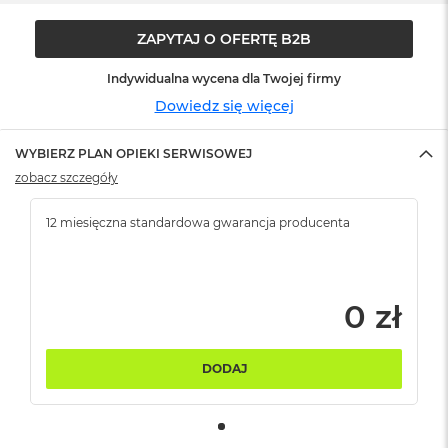
ó
ż
ZAPYTAJ O OFERTĘ B2B
M
Indywidualna wycena dla Twojej firmy
a
Dowiedz się więcej
c
B
o
WYBIERZ PLAN OPIEKI SERWISOWEJ
o
k
zobacz szczegóły
N
e
12 miesięczna standardowa gwarancja producenta
o
I
n
d
y
0 zł
g
o
DODAJ
M
a
c
B