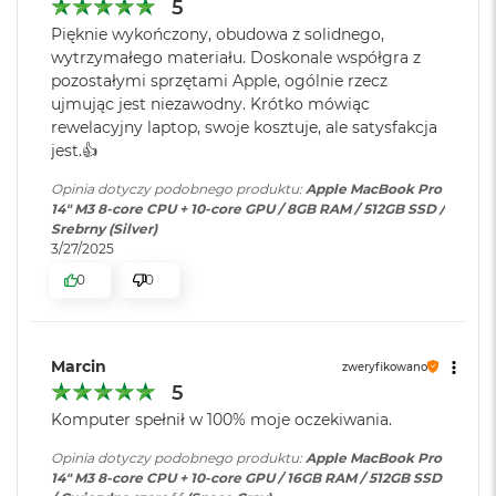
r
5
e
Karta sieciowa
Wi-Fi 6E (802.11ax)
Pięknie wykończony, obudowa z solidnego,
b
bezprzewodowa
wytrzymałego materiału. Doskonale współgra z
r
WLAN
:
pozostałymi sprzętami Apple, ogólnie rzecz
n
y
ujmując jest niezawodny. Krótko mówiąc
rewelacyjny laptop, swoje kosztuje, ale satysfakcja
M
Kamera
FaceTime HD 1080p
jest.👍
a
internetowa
:
c
Opinia dotyczy podobnego produktu:
Apple MacBook Pro
B
14" M3 8-core CPU + 10-core GPU / 8GB RAM / 512GB SSD /
o
Srebrny (Silver)
Bateria
:
Litowo-polimerowa
o
3/27/2025
k
0
0
A
i
Pojemność baterii
:
70 Wh
r
Z
ł
Marcin
zweryfikowano
o
Szacunkowy czas
do 22h
5
t
pracy na baterii
:
Komputer spełnił w 100% moje oczekiwania.
y
Opinia dotyczy podobnego produktu:
Apple MacBook Pro
W
14" M3 8-core CPU + 10-core GPU / 16GB RAM / 512GB SSD
Szybkie ładowanie
:
Możliwość szybkiego ładowania
e