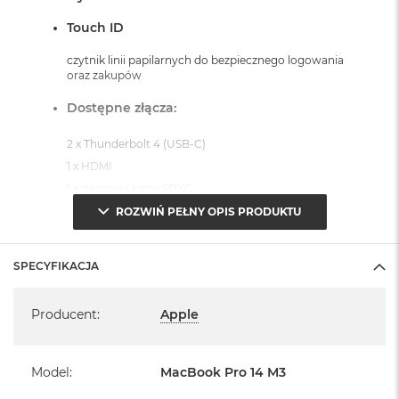
k
A
Touch ID
i
r
czytnik linii papilarnych do bezpiecznego logowania
M
oraz zakupów
2
Dostępne złącza:
M
a
2 x Thunderbolt 4 (USB-C)
c
1 x HDMI
B
o
1 x złącze na karty SDXC
o
1 x MagSafe 3
ROZWIŃ PEŁNY OPIS PRODUKTU
k
A
System macOS Sonoma
i
SPECYFIKACJA
r
1
lub nowszy, z darmową aktualizacją
Specyfikacja
3
Producent
:
Apple
M
a
c
Model
:
MacBook Pro 14 M3
B
o