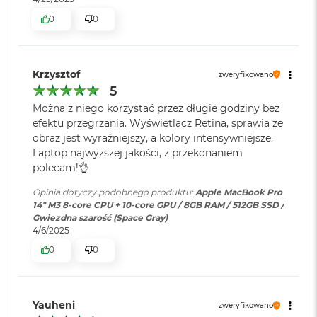
Model karty
Apple M3 (10-rdzeniowy GPU)
o
klawiatury okres oczekiwania na dostawę może się wydłużyć.
0
0
graficznej
:
o
Dokładny termin realizacji zamówienia uzyskają Państwo
k
kontaktując się z naszym handlowcem.
A
i
Rodzaje wejść /
2 x Thunderbolt 4, 1 x HDMI, 1 x
Przykładowe układy klawiatury:
Krzysztof
r
zweryfikowano
wyjść
:
Gniazdo na kartę SDXC, 1 x
P
5
Gniazdo słuchawkowe, 1 x
ISO - Angielski międzynarodowy PL - QWERTY z
ó
Można z niego korzystać przez długie godziny bez
MagSafe 3
ł
klawiszem Enter w kształcie odwróconej litery L.
efektu przegrzania. Wyświetlacz Retina, sprawia że
n
obraz jest wyraźniejszy, a kolory intensywniejsze.
o
Francuska - AZERTY
c
Laptop najwyższej jakości, z przekonaniem
Dźwięk
:
System sześciu głośników hi-fi ,
polecam!👌
Niemiecka - QWERTZ
Dolby Atmos, Układ trzech
M
mikrofonów
a
Opinia dotyczy podobnego produktu:
Apple MacBook Pro
c
14" M3 8-core CPU + 10-core GPU / 8GB RAM / 512GB SSD /
B
Gwiezdna szarość (Space Gray)
o
4/6/2025
Moduł Bluetooth
:
Bluetooth 5.3
o
0
0
k
A
Czytnik kart
TAK
i
pamięci
:
r
Yauheni
S
zweryfikowano