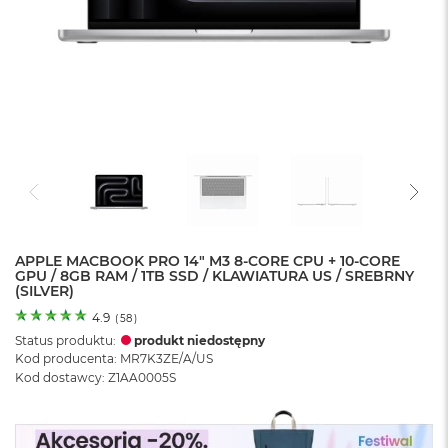
o
l
o
r
u
M
a
c
B
o
o
k
N
e
APPLE MACBOOK PRO 14" M3 8-CORE CPU + 10-CORE
GPU / 8GB RAM / 1TB SSD / KLAWIATURA US / SREBRNY
o
(SILVER)
C
y
4.9
(
58
)
t
Status produktu:
produkt niedostępny
r
Kod producenta: MR7K3ZE/A/US
u
Kod dostawcy: Z1AA0005S
s
o
w
o