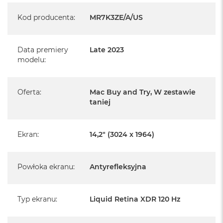
o
k
Kod producenta
:
MR7K3ZE/A/US
A
i
r
Data premiery
Late 2023
1
modelu
:
5
W
e
Oferta
:
Mac Buy and Try, W zestawie
d
taniej
ł
u
g
Ekran
:
14,2" (3024 x 1964)
k
o
l
o
Powłoka ekranu
:
Antyrefleksyjna
r
u
M
Typ ekranu
:
Liquid Retina XDR 120 Hz
Informacje o produkcie:
a
c