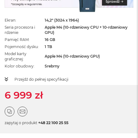
ż
ó
ł
t
Ekran
14,2" (3024 x 1964)
y
Seria procesora i
Apple M4 (10-rdzeniowy CPU + 10-rdzeniowy
rdzenie
GPU)
M
Pamięć RAM
16 GB
a
Pojemność dysku
1 TB
c
B
Model karty
Apple M4 (10-rdzeniowy GPU)
o
graficznej
o
Kolor obudowy
Srebrny
k
N
Przejdź do pełnej specyfikacji
e
o
6 999 zł
S
u
b
t
e
l
zapytaj o produkt
+48 22 100 25 55
n
y
R