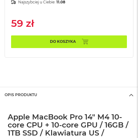
n
Najszybciej u Ciebie:
11.08
o
ś
c
59 zł
i
d
y
s
DO KOSZYKA
k
u
M
a
c
B
o
o
OPIS PRODUKTU
k
N
e
o
Apple MacBook Pro 14" M4 10-
2
core CPU + 10-core GPU / 16GB /
5
6
1TB SSD / Klawiatura US /
G