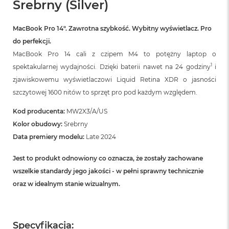
Srebrny (Silver)
B
M
MacBook Pro 14″. Zawrotna szybkość. Wybitny wyświetlacz. Pro
a
do perfekcji.
c
B
MacBook Pro 14 cali z czipem M4 to potężny laptop o
o
1
spektakularnej wydajności. Dzięki baterii nawet na 24 godziny
i
o
k
zjawiskowemu wyświetlaczowi Liquid Retina XDR o jasności
N
szczytowej 1600 nitów to sprzęt pro pod każdym względem.
e
o
Kod producenta:
MW2X3/A/US
5
Kolor obudowy:
Srebrny
1
2
Data premiery modelu:
Late 2024
G
B
Jest to produkt odnowiony co oznacza, że zostały zachowane
wszelkie standardy jego jakości - w pełni sprawny technicznie
M
a
oraz w idealnym stanie wizualnym.
c
B
o
o
Specyfikacja:
k