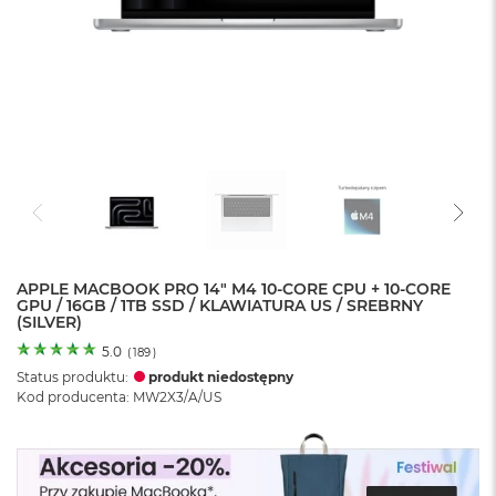
o
l
o
r
u
M
a
c
B
o
o
k
N
e
APPLE MACBOOK PRO 14" M4 10-CORE CPU + 10-CORE
GPU / 16GB / 1TB SSD / KLAWIATURA US / SREBRNY
o
(SILVER)
C
y
5.0
(
189
)
t
Status produktu:
produkt niedostępny
r
Kod producenta: MW2X3/A/US
u
s
o
w
o