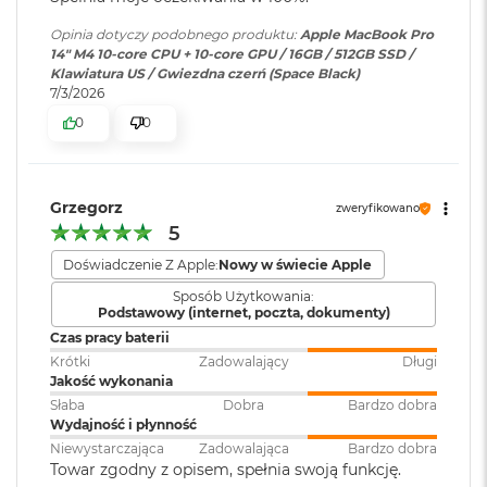
r
Technologia ProMotion zapewniająca adaptacyjną częstotliwość
e
Klawiatura
NIE
Opinia dotyczy podobnego produktu:
Apple MacBook Pro
b
odświeżania do 120 Hz
numeryczna
:
14" M4 10-core CPU + 10-core GPU / 16GB / 512GB SSD /
r
Klawiatura US / Gwiezdna czerń (Space Black)
n
Stałe częstotliwości odświeżania: 47,95 Hz, 48,00 Hz, 50,00 Hz,
7/3/2026
y
59,94 Hz, 60,00 Hz
Podświetlana
TAK
0
0
klawiatura
:
M
a
c
B
Grzegorz
Touch ID
:
TAK
zweryfikowano
o
Chip
5
o
k
Doświadczenie Z Apple:
Nowy w świecie Apple
A
Apple M4
Obsługa
Obsługa maks. dwóch
i
Sposób Użytkowania:
wyświetlaczy
:
wyświetlaczy zewnętrznych do
Podstawowy (internet, poczta, dokumenty)
r
10-rdzeniowe CPU z 4 rdzeniami zapewniającymi wydajność i 6
6K przy 60 Hz podłączonych do
Z
Czas pracy baterii
portu Thunderbolt lub jednego
rdzeniami energooszczędnymii
ł
Krótki
Zadowalający
Długi
wyświetlacza do 6K przy 60 Hz
o
Jakość wykonania
10-rdzeniowe GPU
podłączonego do portu
t
Słaba
Dobra
Bardzo dobra
Thunderbolt i jednego
y
Wydajność i płynność
16-rdzeniowy system Neural Engine
wyświetlacza do 4K przy 144 Hz
Niewystarczająca
Zadowalająca
Bardzo dobra
podłączonego do portu HDMI
W
Sprzętowa akceleracja ray tracingu
Towar zgodny z opisem, spełnia swoją funkcję.
e