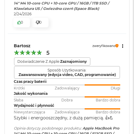
zewnętrzne.
Dźwięk
:
System sześciu głośników hi-fi ,
14" M4 10-core CPU + 10-core GPU / 16GB / 1TB SSD /
i
Dźwięk przestrzenny, Dolby
Klawiatura US / Gwiezdna czerń (Space Black)
r
WBUDOWANE ZABEZPIECZENIA I OCHRONA
Atmos, Układ trzech
2/24/2026
K
s
PRYWATNOŚCI
– Każdy Mac ma solidne zabezpieczenia
mikrofonów
0
0
i
strzegące przez wirusami i szkodliwym oprogramowaniem.
ę
W razie zgubienia lub kradzieży apka Znajdź pomoże go
ż
Moduł Bluetooth
:
Bluetooth 5.3
y
odzyskać. FileVault dba o to, żeby Twoje pliki były
Bartosz
zweryfikowano
c
zaszyfrowane i nikt poza Tobą nie miał do nich dostępu. A
o
5
w
dodatkową ochronę zapewniają bezpłatne, automatyczne
Czytnik kart
TAK
Doświadczenie Z Apple:
Zaznajomiony
a
pamięci
aktualizacje zabezpieczeń.
:
P
Sposób Użytkowania:
o
Zaawansowany (edycja video, CAD, programowanie)
ś
Czas pracy baterii
w
Karta sieciowa
Wi-Fi 6E (802.11ax)
Krótki
Zadowalający
Długi
i
bezprzewodowa
Jakość wykonania
a
WLAN
:
Słaba
Dobra
Bardzo dobra
t
Wydajność i płynność
a
Wyświetlacz
Niewystarczająca
Zadowalająca
Bardzo dobra
Kamera
Kamera 12 MP Center Stage
M
Szybki i energooszczędny, z dużą pamięcią. 👍️💪
internetowa
:
a
Wyświetlacz Super Retina XDR
c
Opinia dotyczy podobnego produktu:
Apple MacBook Pro
B
14" M4 10-core CPU + 10-core GPU / 16GB / 512GB SSD /