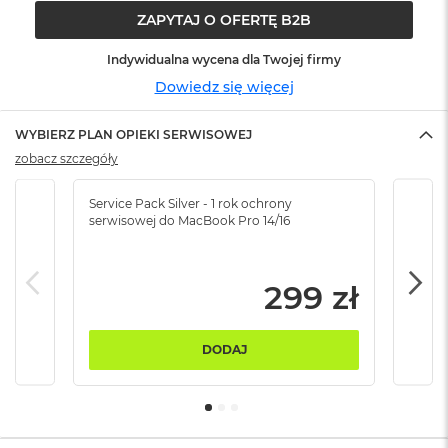
ó
ZAPYTAJ O OFERTĘ B2B
ż
Indywidualna wycena dla Twojej firmy
M
Dowiedz się więcej
a
c
B
WYBIERZ PLAN OPIEKI SERWISOWEJ
o
zobacz szczegóły
o
k
N
Service Pack Silver - 1 rok ochrony
Servi
e
serwisowej do MacBook Pro 14/16
serw
o
I
n
d
299 zł
y
g
o
DODAJ
M
a
c
B