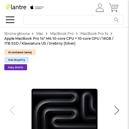
ZALOGUJ
MÓJ 
Apple
SIĘ
Festiwal
Mac
Strona główna
Mac
MacBook Pro
MacBook Pro 14
M
Apple MacBook Pro 14" M4 10-core CPU + 10-core GPU / 16GB /
a
1TB SSD / Klawiatura US / Srebrny (Silver)
c
B
W zestawie taniej
o
Mac Buy&Try
o
k
Raty 20x0%
N
e
o
W
e
d
ł
u
g
k