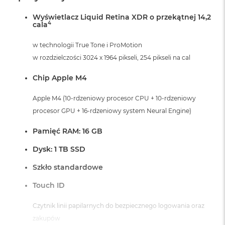
A
Wyświetlacz Liquid Retina XDR o przekątnej 14,2
i
4
cala
r
M
w technologii True Tone i ProMotion
a
w rozdzielczości 3024 x 1964 pikseli, 254 pikseli na cal
c
B
Chip Apple M4
o
o
Apple M4 (10-rdzeniowy procesor CPU + 10-rdzeniowy
k
A
procesor GPU + 16-rdzeniowy system Neural Engine)
i
r
Pamięć RAM: 16 GB
M
5
Dysk: 1 TB SSD
M
Szkło standardowe
a
c
Touch ID
B
o
Czytnik linii papilarnych do bezpiecznego logowania oraz
o
k
zakupów