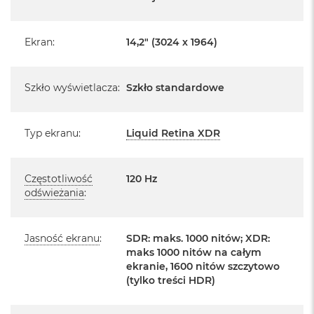
k
przeszedł przez rygorystyczny proces regeneracji i
A
kompleksowe testy;
i
Ekran
:
14,2" (3024 x 1964)
otrzymał oryginalne części zamienne Apple;
r
M
kondycja baterii 100%;
2
posiada komplet akcesoriów;
Szkło wyświetlacza
:
Szkło standardowe
M
jest fabrycznie zapakowany;
a
posiada polskie menu.
c
Typ ekranu
:
Liquid Retina XDR
B
o
Ten produkt jest objęty 24-miesięczną rękojmią sprzedawcy.
o
Pochodzi od oficjalnego dystrybutora Apple.
k
Częstotliwość
120 Hz
A
odświeżania
:
i
r
Zawartość zestawu:
1
3
Jasność ekranu
:
SDR: maks. 1000 nitów; XDR:
MacBook
maks 1000 nitów na całym
M
ekranie, 1600 nitów szczytowo
a
Przewód USB-C na MagSafe 3 do ładowania (2m)
(tylko treści HDR)
c
B
Zasilacz USB‑C o mocy 70 W
o