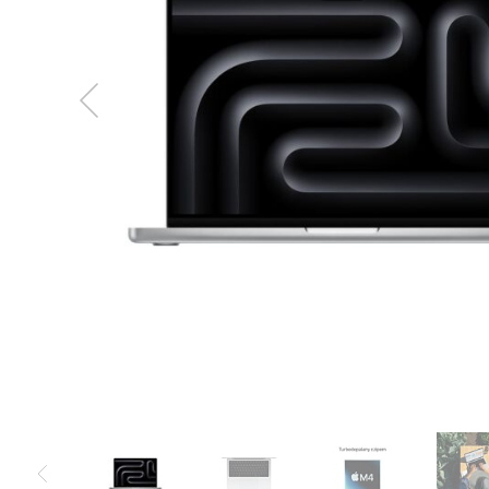
MacBook
Neo
Indygo
MacBook
Neo
Srebrny
Według
pojemności
dysku
MacBook
Neo
256GB
MacBook
Neo
512GB
MacBook
Air
MacBook