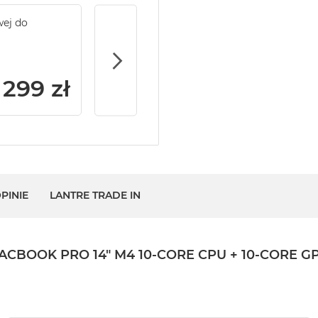
wej do
Service Pack Gold - 2 lata ochrony serwi
MacBook Pro 14/16
299 zł
PINIE
LANTRE TRADE IN
OK PRO 14" M4 10-CORE CPU + 10-CORE GPU 