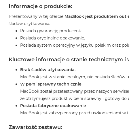
2TB
Informacje o produkcie:
MacBook
Prezentowany w tej ofercie
MacBook jest produktem out
Air
śladów użytkowania.
4TB
Posiada gwarancję producenta.
MacBook
Posiada oryginalne opakowanie.
Pro
Posiada system operacyjny w języku polskim oraz pol
MacBook
Pro
Kluczowe informacje o stanie technicznym i
14
Brak śladów użytkowania.
MacBook
Pro
MacBook jest w stanie idealnym, nie posiada śladów 
16
W pełni sprawny technicznie
MacBook został przetestowany przez naszych serwisan
Według
koloru
że otrzymujesz produkt w pełni sprawny i gotowy do 
Posiada fabryczne opakowanie
MacBook
Pro
MacBook jest zabezpieczony przed uszkodzeniami w t
Gwiezdna
Czerń
Zawartość zestawu: