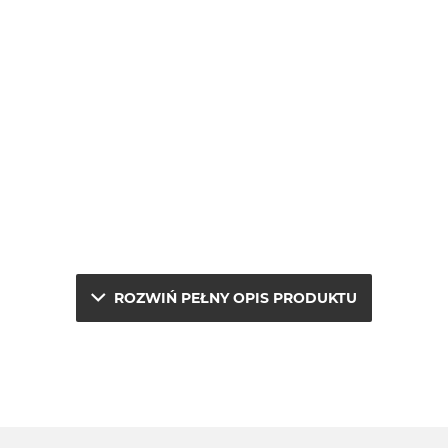
ROZWIŃ PEŁNY OPIS PRODUKTU
rocesor GPU + 16-rdzeniowy system Neural Engine)