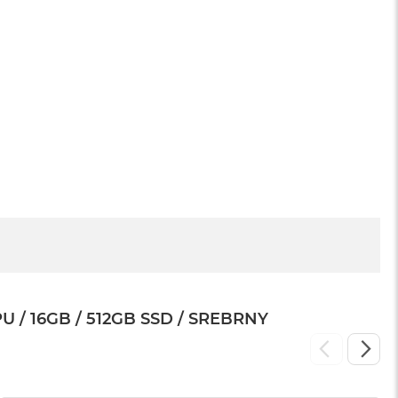
sowej do
Service Pack Platinum - 3 lata ochrony
MacBook Pro 14/16
1 199 zł
/ 16GB / 512GB SSD / SREBRNY