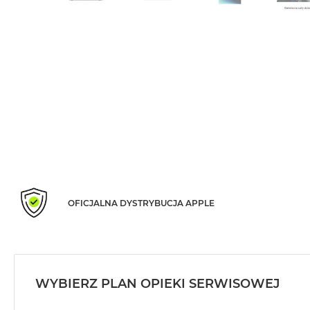
Air
M5
MacBook
Air
M4
MacBook
Air
M3
MacBook
Air
M2
OFICJALNA DYSTRYBUCJA APPLE
MacBook
Air
13
MacBook
Air
WYBIERZ PLAN OPIEKI SERWISOWEJ
15