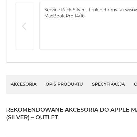
Według
koloru
Service Pack Silver - 1 rok ochrony serwiso
MacBook
MacBook Pro 14/16
Air
Błękitny
MacBook
Air
Gwiezdna
szarość
MacBook
Air
Księżycowa
AKCESORIA
OPIS PRODUKTU
SPECYFIKACJA
O
Poświata
MacBook
Air
REKOMENDOWANE AKCESORIA DO APPLE MACBO
Północ
(SILVER) – OUTLET
MacBook
Air
Srebrny