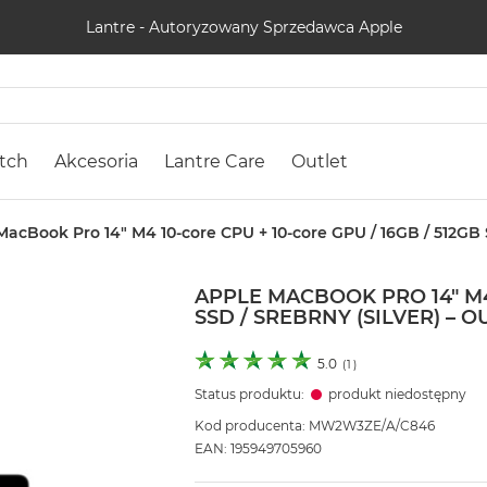
Lantre - Autoryzowany Sprzedawca Apple
tch
Akcesoria
Lantre Care
Outlet
acBook Pro 14" M4 10-core CPU + 10-core GPU / 16GB / 512GB S
APPLE MACBOOK PRO 14" M4 
SSD / SREBRNY (SILVER) – O
5.0
(
1
)
Status produktu:
produkt niedostępny
Kod producenta: MW2W3ZE/A/C846
EAN: 195949705960