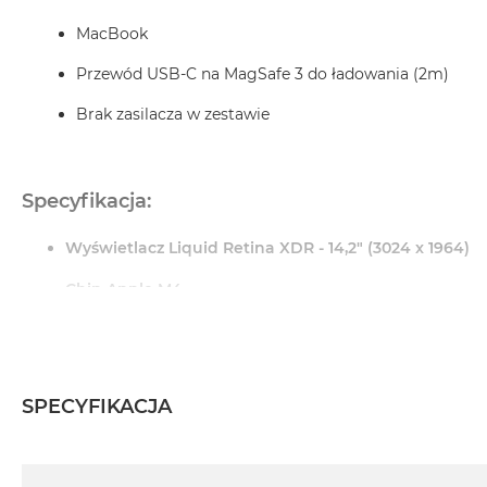
MacBook
MacBook
Pro
Gwiezdna
Przewód USB-C na MagSafe 3 do ładowania (2m)
szarość
Brak zasilacza w zestawie
MacBook
Pro
Srebrny
Specyfikacja:
Według
pamięci
Wyświetlacz Liquid Retina XDR - 14,2" (3024 x 1964)
RAM
MacBook
Chip Apple M4
Pro
Apple M4 (10-rdzeniowy procesor CPU + 10-rdzeniowy p
8GB
RAM
Pamięć RAM: 16 GB
MacBook
SPECYFIKACJA
Pro
Dysk: 512 GB SSD
16GB
Szkło standardowe
RAM
Specyfikacja