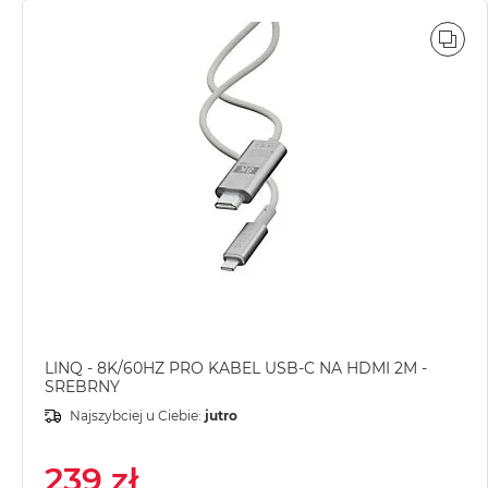
MacBook
POR
Air
Złoty
Według
pamięci
RAM
MacBook
Air
8GB
RAM
MacBook
Air
16GB
RAM
LINQ - 8K/60HZ PRO KABEL USB-C NA HDMI 2M -
SREBRNY
MacBook
Najszybciej u Ciebie:
jutro
Air
24GB
239 zł
RAM