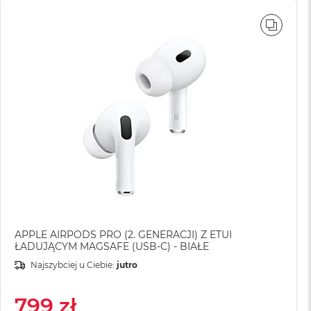
WNAJ
PORÓ
APPLE AIRPODS PRO (2. GENERACJI) Z ETUI
ŁADUJĄCYM MAGSAFE (USB-C) - BIAŁE
Najszybciej u Ciebie:
jutro
799 zł