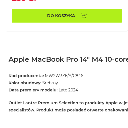
MacBook
Air
DO KOSZYKA
32GB
RAM
Według
pojemności
dysku
MacBook
Apple MacBook Pro 14" M4 10-core 
Air
256GB
MacBook
Kod producenta:
MW2W3ZE/A/C846
Air
Kolor obudowy:
Srebrny
512GB
Data premiery modelu:
Late 2024
MacBook
Outlet Lantre Premium Selection to produkty Apple w jes
Air
1TB
specjalistów. Produkt może posiadać otwarte opakowan
MacBook
Air