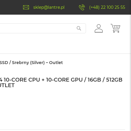
sklep@lantre.pl
(+48) 22 100 25 55
ZALOGUJ
MÓJ 
SIĘ
SD / Srebrny (Silver) – Outlet
10-CORE CPU + 10-CORE GPU / 16GB / 512GB
UTLET