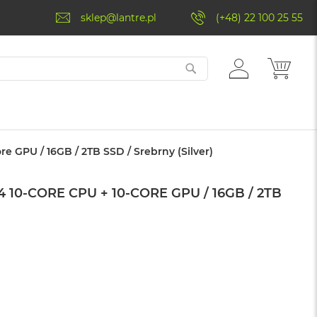
sklep@lantre.pl
(+48) 22 100 25 55
ZALOGUJ
MÓJ 
SIĘ
e GPU / 16GB / 2TB SSD / Srebrny (Silver)
10-CORE CPU + 10-CORE GPU / 16GB / 2TB