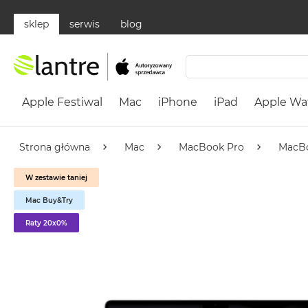
sklep
serwis
blog
Apple
Festiwal
Apple Festiwal
Mac
iPhone
iPad
Apple Wa
Mac
MacBook
Neo
Strona główna
Mac
MacBook Pro
MacBo
Według
W zestawie taniej
koloru
MacBook
Mac Buy&Try
Neo
Raty 20x0%
Cytrusowożółty
MacBook
Neo
Subtelny
Róż