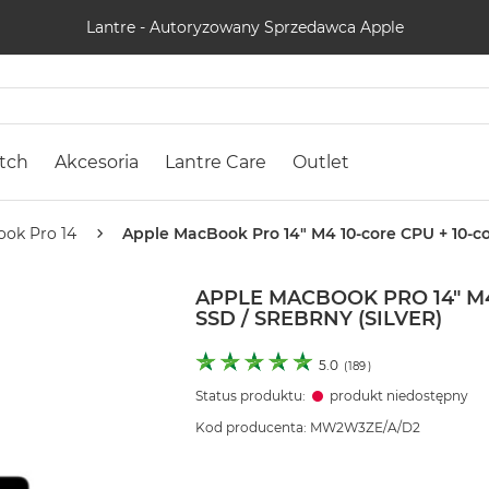
Lantre - Autoryzowany Sprzedawca Apple
tch
Akcesoria
Lantre Care
Outlet
ok Pro 14
Apple MacBook Pro 14" M4 10-core CPU + 10-cor
APPLE MACBOOK PRO 14" M4 
SSD / SREBRNY (SILVER)
5.0
(
189
)
Status produktu:
produkt niedostępny
Kod producenta: MW2W3ZE/A/D2