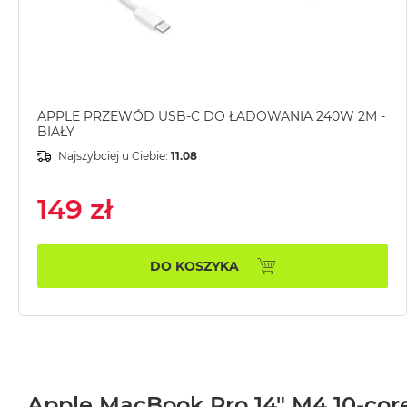
MacBook
Air
Złoty
Według
pamięci
APPLE PRZEWÓD USB-C DO ŁADOWANIA 240W 2M -
RAM
BIAŁY
MacBook
Najszybciej u Ciebie:
11.08
Air
8GB
149 zł
RAM
MacBook
Air
DO KOSZYKA
16GB
RAM
MacBook
Air
24GB
RAM
Apple MacBook Pro 14" M4 10-cor