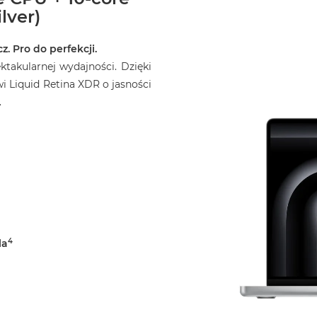
lver)
z. Pro do perfekcji.
takularnej wydajności. Dzięki
 Liquid Retina XDR o jasności
.
4
la