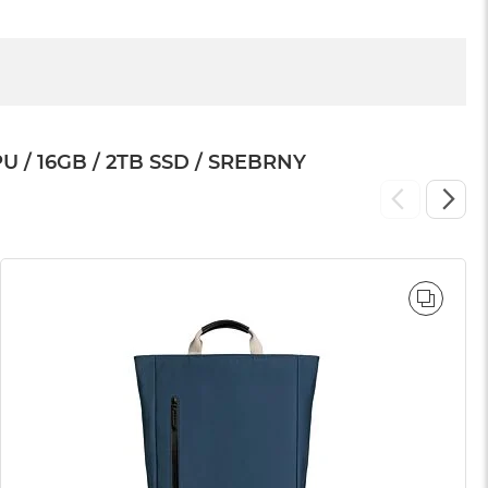
/ 16GB / 2TB SSD / SREBRNY
WNAJ
PORÓ