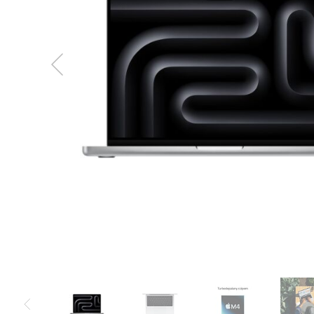
MacBook
Neo
Indygo
MacBook
Neo
Srebrny
Według
pojemności
dysku
MacBook
Neo
256GB
MacBook
Neo
512GB
MacBook
Air
MacBook