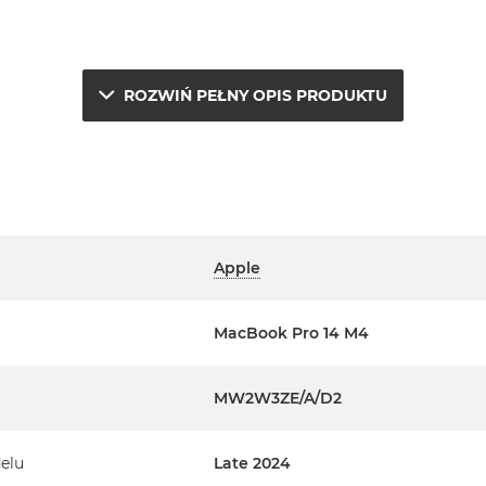
ROZWIŃ PEŁNY OPIS PRODUKTU
Apple
e.
a
MacBook Pro 14 M4
erwisowym Apple na terenie
MW2W3ZE/A/D2
ta. Szczegółowe informacje na
m handlowcem.
elu
Late 2024