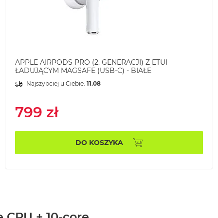
APPLE AIRPODS PRO (2. GENERACJI) Z ETUI
ŁADUJĄCYM MAGSAFE (USB-C) - BIAŁE
Najszybciej u Ciebie:
11.08
799 zł
DO KOSZYKA
e CPU + 10-core