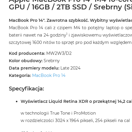
MacBook
GPU / 16GB / 2TB SSD / Srebrny (Si
Air
32GB
MacBook Pro 14″. Zawrotna szybkość. Wybitny wyświetlac
RAM
MacBook Pro 14 cali z czipem M4 to potężny laptop o spek
Według
1
baterii nawet na 24 godziny
i zjawiskowemu wyświetlaczowi
pojemności
szczytowej 1600 nitów to sprzęt pro pod każdym względem
dysku
Kod producenta:
MW2W3/D2
MacBook
Kolor obudowy:
Srebrny
Air
256GB
Data premiery modelu:
Late 2024
Kategoria:
MacBook Pro 14
MacBook
Air
Specyfikacja:
512GB
MacBook
Wyświetlacz Liquid Retina XDR o przekątnej 14,2 ca
Air
1TB
w technologii True Tone i ProMotion
w rozdzielczości 3024 x 1964 pikseli, 254 pikseli na cal
MacBook
Air