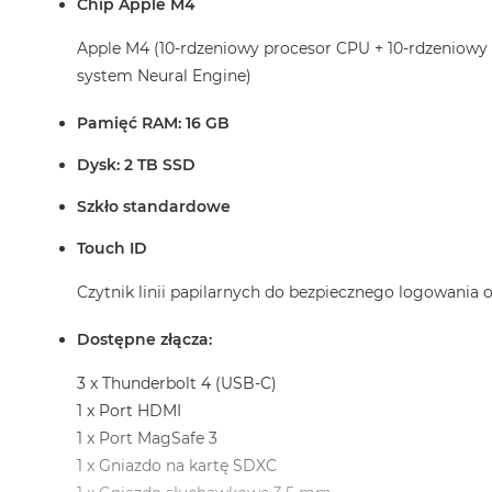
Chip Apple M4
2TB
MacBook
Apple M4 (10-rdzeniowy procesor CPU + 10-rdzeniowy
Air
system Neural Engine)
4TB
Pamięć RAM: 16 GB
MacBook
Pro
Dysk: 2 TB SSD
MacBook
Szkło standardowe
Pro
14
Touch ID
MacBook
Pro
Czytnik linii papilarnych do bezpiecznego logowania
16
Dostępne złącza:
Według
koloru
3 x Thunderbolt 4 (USB-C)
MacBook
1 x Port HDMI
Pro
1 x Port MagSafe 3
Gwiezdna
1 x Gniazdo na kartę SDXC
Czerń