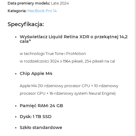
A
Data premiery modelu:
Late 2024
i
Kategoria:
MacBook Pro 14
r
M
4
Specyfikacja:
M
Wyświetlacz Liquid Retina XDR o przekątnej 14,2
a
4
cala
c
B
w technologii True Tone i ProMotion
o
w rozdzielczości 3024 x 1964 pikseli, 254 pikseli na cal
o
k
A
Chip Apple M4
i
r
Apple M4 (10-rdzeniowy procesor CPU + 10-rdzeniowy
M
procesor GPU + 16-rdzeniowy system Neural Engine)
3
Pamięć RAM: 24 GB
M
a
Dysk: 1 TB SSD
c
B
Szkło standardowe
o
o