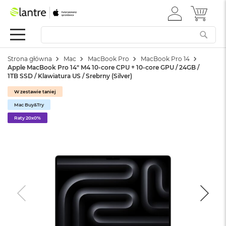
ZALOGUJ
MÓJ 
Apple
SIĘ
Festiwal
Mac
Strona główna
Mac
MacBook Pro
MacBook Pro 14
M
Apple MacBook Pro 14" M4 10-core CPU + 10-core GPU / 24GB /
a
1TB SSD / Klawiatura US / Srebrny (Silver)
c
B
W zestawie taniej
o
Mac Buy&Try
o
k
Raty 20x0%
N
e
o
W
e
d
ł
u
g
k