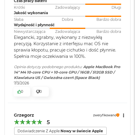
zasilaczem USB-C o mocy 96W
Czas pracy baterii
nitów szczytowo2 (tylko treści HDR)
d
ł
Krótki
Zadowalający
Długi
Jasność w trybie SDR: nawet 1000 nitów (w plenerze)
u
Jakość wykonania
g
Słaba
Dobra
Bardzo dobra
Ładowanie i
Trzy porty Thunderbolt 4
p
Kolory
Wydajność i płynność
rozbudowa
:
(USB‑C) obsługujące:
a
Niewystarczająca
Zadowalająca
Bardzo dobra
Ładowanie,
DisplayPort
,
m
1 miliard kolorów
Elegancki, zgrabny, wykonany z niezwykłą
Thunderbolt 4 (do 40 Gb/s),
i
precyzją. Korzystanie z interfejsu mac OS nie
USB 4 (do 40 Gb/s)
ę
Szeroka gama kolorów (P3)
sprawia kłopotu, pracuje cichutko i dość płynnie.
c
Spełnia moje oczekiwania w 100%.
i
Technologia True Tone
R
Klawiatura
NIE
Opinia dotyczy podobnego produktu:
Apple MacBook Pro
A
numeryczna
:
Częstotliwość odświeżania
14" M4 10-core CPU + 10-core GPU / 16GB / 512GB SSD /
M
Klawiatura US / Gwiezdna czerń (Space Black)
Technologia ProMotion zapewniająca adaptacyjną częstotliwość
7/3/2026
M
Podświetlana
TAK
a
odświeżania do 120 Hz
0
0
c
klawiatura
:
B
Stałe częstotliwości odświeżania: 47,95 Hz, 48,00 Hz, 50,00 Hz,
o
59,94 Hz, 60,00 Hz
o
Grzegorz
Touch ID
:
TAK
zweryfikowano
k
5
A
i
Doświadczenie Z Apple:
Nowy w świecie Apple
r
Obsługa
Obsługa maks. dwóch