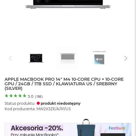
o
l
o
r
u
M
a
c
B
o
o
k
N
e
APPLE MACBOOK PRO 14" M4 10-CORE CPU + 10-CORE
GPU / 24GB / 1TB SSD / KLAWIATURA US / SREBRNY
o
(SILVER)
C
y
5.0
(
188
)
t
Status produktu:
produkt niedostępny
r
Kod producenta: MW2X3ZE/A/R1/US
u
s
o
w
o