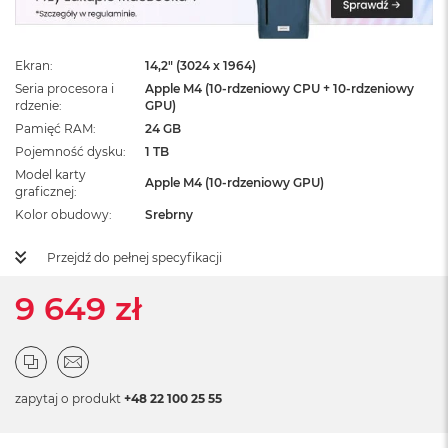
ż
ó
ł
t
Ekran
14,2" (3024 x 1964)
y
Seria procesora i
Apple M4 (10-rdzeniowy CPU + 10-rdzeniowy
rdzenie
GPU)
M
Pamięć RAM
24 GB
a
Pojemność dysku
1 TB
c
B
Model karty
Apple M4 (10-rdzeniowy GPU)
o
graficznej
o
Kolor obudowy
Srebrny
k
N
Przejdź do pełnej specyfikacji
e
o
9 649 zł
S
u
b
t
e
l
zapytaj o produkt
+48 22 100 25 55
n
y
R