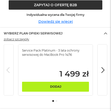
ó
ZAPYTAJ O OFERTĘ B2B
ż
Indywidualna wycena dla Twojej firmy
M
Dowiedz się więcej
a
c
B
WYBIERZ PLAN OPIEKI SERWISOWEJ
o
zobacz szczegóły
o
k
N
Service Pack Platinum - 3 lata ochrony
Serv
e
serwisowej do MacBook Pro 14/16
serw
o
I
n
d
1 499 zł
y
g
o
DODAJ
M
a
c
B