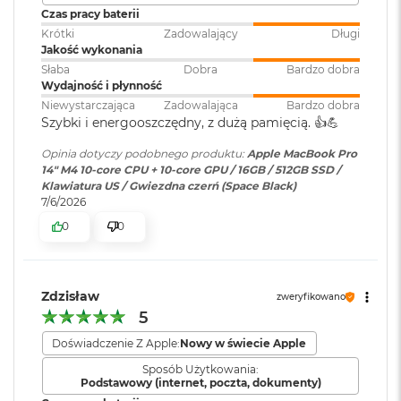
dodatkową ochronę zapewniają bezpłatne, automatyczne
r
Czas pracy baterii
e
Karta sieciowa
Wi-Fi 6E (802.11ax)
aktualizacje zabezpieczeń.
b
Krótki
Zadowalający
Długi
bezprzewodowa
r
Jakość wykonania
WLAN
:
n
Słaba
Dobra
Bardzo dobra
y
Wydajność i płynność
Niewystarczająca
Zadowalająca
Bardzo dobra
M
Kamera
Kamera 12 MP Center Stage
Szybki i energooszczędny, z dużą pamięcią. 👍️💪
a
internetowa
:
c
Opinia dotyczy podobnego produktu:
Apple MacBook Pro
Wyświetlacz
B
14" M4 10-core CPU + 10-core GPU / 16GB / 512GB SSD /
o
Klawiatura US / Gwiezdna czerń (Space Black)
Bateria
:
Litowo-polimerowa
o
Wyświetlacz Super Retina XDR
7/6/2026
k
0
0
A
4
Wyświetlacz Liquid Retina XDR o przekątnej 14,2 cala
;
i
Pojemność baterii
:
72,4 Wh
rozdzielczość natywna 3024 na 1964 piksele przy 254 pikselach na
r
Z
cal
ł
Zdzisław
zweryfikowano
Szacunkowy czas
do 24h
o
5
XDR (Extreme Dynamic Range)
t
pracy na baterii
:
y
Doświadczenie Z Apple:
Nowy w świecie Apple
Kontrast 1 000 000:1
Sposób Użytkowania:
W
Jasność XDR: 1000 nitów utrzymywana na całym ekranie, 1600
Podstawowy (internet, poczta, dokumenty)
Szybkie ładowanie
:
Możliwość szybkiego ładowania
e