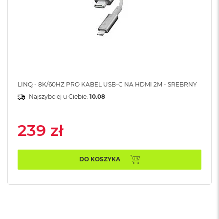
B
M
a
c
B
o
o
k
LINQ - 8K/60HZ PRO KABEL USB-C NA HDMI 2M - SREBRNY
N
e
Najszybciej u Ciebie:
10.08
o
5
1
239 zł
2
G
B
DO KOSZYKA
M
a
c
B
o
o
k