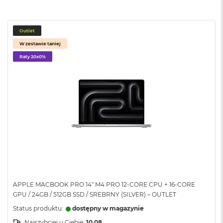
o
o
k
N
Outlet
e
W zestawie taniej
o
S
Raty 20x0%
r
e
b
r
n
y
W
e
d
ł
u
g
p
APPLE MACBOOK PRO 14" M4 PRO 12-CORE CPU + 16-CORE
o
GPU / 24GB / 512GB SSD / SREBRNY (SILVER) – OUTLET
j
e
Status produktu:
dostępny w magazynie
m
Najszybciej u Ciebie:
10.08