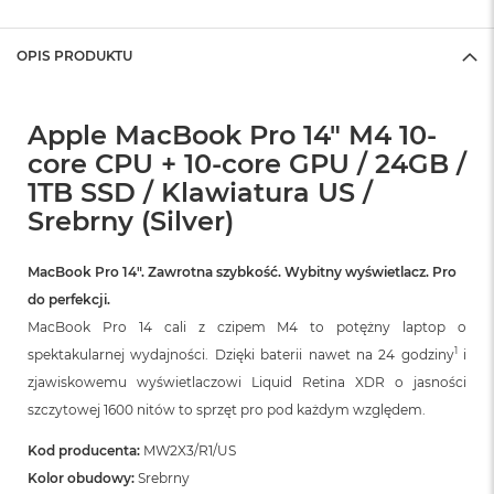
A
i
OPIS PRODUKTU
r
M
a
Apple MacBook Pro 14" M4 10-
c
core CPU + 10-core GPU / 24GB /
B
o
1TB SSD / Klawiatura US /
o
Srebrny (Silver)
k
A
i
MacBook Pro 14″. Zawrotna szybkość. Wybitny wyświetlacz. Pro
r
M
do perfekcji.
5
MacBook Pro 14 cali z czipem M4 to potężny laptop o
1
spektakularnej wydajności. Dzięki baterii nawet na 24 godziny
i
M
a
zjawiskowemu wyświetlaczowi Liquid Retina XDR o jasności
c
szczytowej 1600 nitów to sprzęt pro pod każdym względem.
B
o
Kod producenta:
MW2X3/R1/US
o
k
Kolor obudowy:
Srebrny