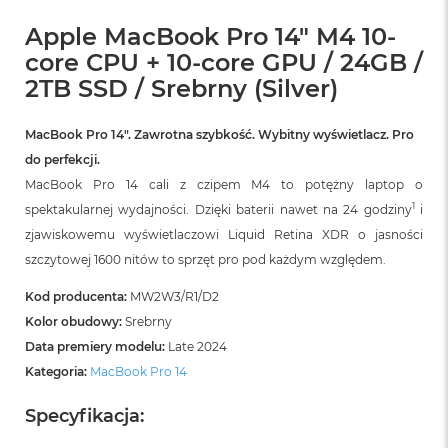
n
o
Apple MacBook Pro 14" M4 10-
ś
core CPU + 10-core GPU / 24GB /
c
i
2TB SSD / Srebrny (Silver)
d
y
s
MacBook Pro 14″. Zawrotna szybkość. Wybitny wyświetlacz. Pro
k
do perfekcji.
u
MacBook Pro 14 cali z czipem M4 to potężny laptop o
M
1
spektakularnej wydajności. Dzięki baterii nawet na 24 godziny
i
a
zjawiskowemu wyświetlaczowi Liquid Retina XDR o jasności
c
B
szczytowej 1600 nitów to sprzęt pro pod każdym względem.
o
o
Kod producenta:
MW2W3/R1/D2
k
Kolor obudowy:
Srebrny
N
Data premiery modelu:
Late 2024
e
o
Kategoria:
MacBook Pro 14
2
5
Specyfikacja:
6
G