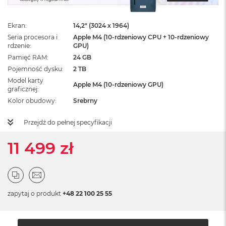
ż
ó
ł
Ekran
14,2" (3024 x 1964)
t
Seria procesora i
Apple M4 (10-rdzeniowy CPU + 10-rdzeniowy
y
rdzenie
GPU)
Pamięć RAM
24 GB
M
Pojemność dysku
2 TB
a
c
Model karty
Apple M4 (10-rdzeniowy GPU)
B
graficznej
o
Kolor obudowy
Srebrny
o
k
Przejdź do pełnej specyfikacji
N
e
o
11 499 zł
S
u
b
t
e
zapytaj o produkt
+48 22 100 25 55
l
n
y
R