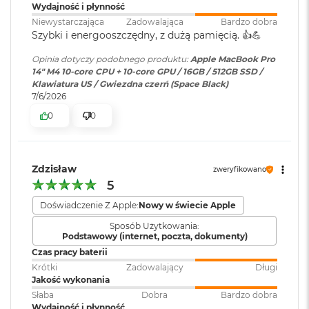
Wydajność i płynność
i
r
Niewystarczająca
Zadowalająca
Bardzo dobra
Kamera
Kamera 12 MP Center Stage
K
Szybki i energooszczędny, z dużą pamięcią. 👍️💪
internetowa
:
s
Wyświetlacz
i
Opinia dotyczy podobnego produktu:
Apple MacBook Pro
ę
14" M4 10-core CPU + 10-core GPU / 16GB / 512GB SSD /
Wyświetlacz Super Retina XDR
ż
Klawiatura US / Gwiezdna czerń (Space Black)
Bateria
:
Litowo-polimerowa
y
7/6/2026
4
Wyświetlacz Liquid Retina XDR o przekątnej 14,2 cala
;
c
0
0
o
rozdzielczość natywna 3024 na 1964 piksele przy 254 pikselach na
w
Pojemność baterii
:
72,4 Wh
cal
a
P
XDR (Extreme Dynamic Range)
Zdzisław
o
zweryfikowano
Szacunkowy czas
do 24h
ś
5
Kontrast 1 000 000:1
pracy na baterii
:
w
Doświadczenie Z Apple:
Nowy w świecie Apple
i
Jasność XDR: 1000 nitów utrzymywana na całym ekranie, 1600
a
Sposób Użytkowania:
t
nitów szczytowo2 (tylko treści HDR)
Podstawowy (internet, poczta, dokumenty)
Szybkie ładowanie
:
Możliwość szybkiego ładowania
a
zasilaczem USB-C o mocy 96W
Czas pracy baterii
Jasność w trybie SDR: nawet 1000 nitów (w plenerze)
Krótki
Zadowalający
Długi
M
Jakość wykonania
a
Kolory
c
Słaba
Dobra
Bardzo dobra
Ładowanie i
Trzy porty Thunderbolt 4
B
Wydajność i płynność