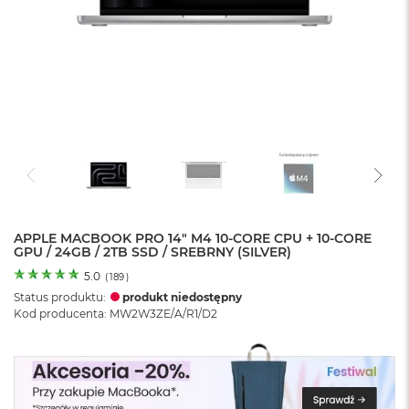
o
l
o
r
u
M
a
c
B
o
o
k
N
e
APPLE MACBOOK PRO 14" M4 10-CORE CPU + 10-CORE
GPU / 24GB / 2TB SSD / SREBRNY (SILVER)
o
C
5.0
(
189
)
y
Status produktu:
produkt niedostępny
t
Kod producenta: MW2W3ZE/A/R1/D2
r
u
s
o
w
o