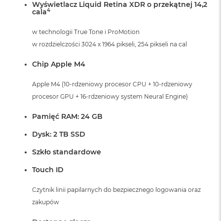
Wyświetlacz Liquid Retina XDR o przekątnej 14,2
B
4
cala
M
w technologii True Tone i ProMotion
a
c
w rozdzielczości 3024 x 1964 pikseli, 254 pikseli na cal
B
o
Chip Apple M4
o
k
Apple M4 (10-rdzeniowy procesor CPU + 10-rdzeniowy
N
e
procesor GPU + 16-rdzeniowy system Neural Engine)
o
5
Pamięć RAM: 24 GB
1
2
Dysk: 2 TB SSD
G
B
Szkło standardowe
M
Touch ID
a
c
Czytnik linii papilarnych do bezpiecznego logowania oraz
B
o
zakupów
o
k