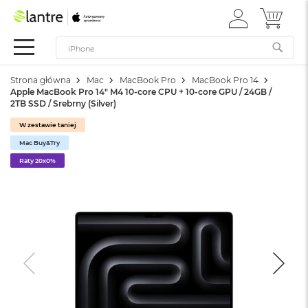
ZALOGUJ
MÓJ 
Apple
SIĘ
Festiwal
Mac
Strona główna
Mac
MacBook Pro
MacBook Pro 14
M
Apple MacBook Pro 14" M4 10-core CPU + 10-core GPU / 24GB /
a
2TB SSD / Srebrny (Silver)
c
B
W zestawie taniej
o
Mac Buy&Try
o
k
Raty 20x0%
N
e
o
W
e
d
ł
u
g
k