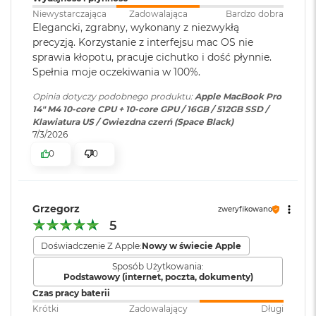
rozbudowa
:
(USB‑C) obsługujące:
1 miliard kolorów
o
Niewystarczająca
Zadowalająca
Bardzo dobra
Ładowanie,
DisplayPort
,
o
Elegancki, zgrabny, wykonany z niezwykłą
Thunderbolt 4 (do 40 Gb/s),
Szeroka gama kolorów (P3)
k
precyzją. Korzystanie z interfejsu mac OS nie
USB 4 (do 40 Gb/s)
A
sprawia kłopotu, pracuje cichutko i dość płynnie.
Technologia True Tone
i
Spełnia moje oczekiwania w 100%.
r
P
Częstotliwość odświeżania
Klawiatura
NIE
Opinia dotyczy podobnego produktu:
Apple MacBook Pro
ó
numeryczna
:
14" M4 10-core CPU + 10-core GPU / 16GB / 512GB SSD /
ł
Technologia ProMotion zapewniająca adaptacyjną częstotliwość
Klawiatura US / Gwiezdna czerń (Space Black)
n
odświeżania do 120 Hz
7/3/2026
o
Podświetlana
TAK
c
0
0
Stałe częstotliwości odświeżania: 47,95 Hz, 48,00 Hz, 50,00 Hz,
klawiatura
:
59,94 Hz, 60,00 Hz
M
a
c
Grzegorz
Touch ID
:
TAK
zweryfikowano
B
5
o
o
Doświadczenie Z Apple:
Nowy w świecie Apple
Chip
k
Obsługa
Obsługa maks. dwóch
A
Sposób Użytkowania:
wyświetlaczy
:
wyświetlaczy zewnętrznych do
Podstawowy (internet, poczta, dokumenty)
i
Apple M4
6K przy 60 Hz podłączonych do
r
Czas pracy baterii
portu Thunderbolt lub jednego
S
10-rdzeniowe CPU z 4 rdzeniami zapewniającymi wydajność i 6
Krótki
Zadowalający
Długi
wyświetlacza do 6K przy 60 Hz