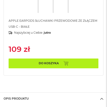
o
o
k
N
e
APPLE EARPODS SŁUCHAWKI PRZEWODOWE ZE ZŁĄCZEM
o
S
USB-C - BIAŁE
r
Najszybciej u Ciebie:
jutro
e
b
r
109 zł
n
y
W
DO KOSZYKA
e
d
ł
u
g
p
o
j
OPIS PRODUKTU
e
m