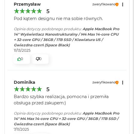
rozbudowa
:
(USB‑C) obsługujące:
Przemysław
o
zweryfikowano
Ładowanie,
Jasność w trybie SDR: nawet 1000 nitów (w plenerze)
o
5
DisplayPort,Thunderbolt 5 (do
k
120 Gb/s), Thunderbolt 4 (do 40
Pod kątem designu nie ma sobie równych.
A
Kolory
Gb/s), USB 4 (do 40 Gb/s)
i
Opinia dotyczy podobnego produktu:
Apple MacBook Pro
r
1 miliard kolorów
14" Wyświetlacz Nanostrukturalny / M4 Max 14-core CPU
P
+ 32-core GPU / 36GB / 1TB SSD / Klawiatura US /
ó
Szeroka gama kolorów (P3)
Klawiatura
NIE
Gwiezdna czerń (Space Black)
ł
numeryczna
:
11/13/2025
n
Technologia True Tone
o
0
0
c
Częstotliwość odświeżania
Podświetlana
TAK
klawiatura
:
M
Technologia ProMotion zapewniająca adaptacyjną częstotliwość
a
Dominika
zweryfikowano
odświeżania do 120 Hz
c
5
B
Touch ID
:
TAK
Bardzo szybka realizacja, pomocna i przemiła
o
Stałe częstotliwości odświeżania: 47,95 Hz, 48,00 Hz, 50,00 Hz,
o
obsługa przed zakupem:)
59,94 Hz, 60,00 Hz
k
A
Opinia dotyczy podobnego produktu:
Apple MacBook Pro
Obsługa
Obsługa maks. czterech
i
14" M4 Max 14-core CPU + 32-core GPU / 36GB / 1TB SSD /
wyświetlaczy
:
wyświetlaczy zewnętrznych -
r
Gwiezdna czerń (Space Black)
maks. trzech o rozdzielczości 6K
S
7/11/2025
przy 60 Hz podłączonych do