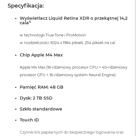
B
Specyfikacja:
M
Wyświetlacz Liquid Retina XDR o przekątnej 14,2
a
4
cala
c
B
w technologii True Tone i ProMotion
o
o
w rozdzielczości 3024 x 1964 pikseli, 254 pikseli na cal
k
N
Chip Apple M4 Max
e
o
Apple M4 Max (16-rdzeniowy procesor CPU + 40-rdzeniowy
5
1
procesor GPU + 16-rdzeniowy system Neural Engine)
2
G
Pamięć RAM: 48 GB
B
Dysk: 2 TB SSD
M
a
Szkło standardowe
c
B
Touch ID
o
o
Czytnik linii papilarnych do bezpiecznego logowania oraz
k