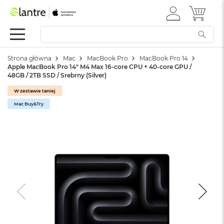
ZALOGUJ
MÓJ 
Apple
SIĘ
Festiwal
Mac
Strona główna
Mac
MacBook Pro
MacBook Pro 14
M
Apple MacBook Pro 14" M4 Max 16-core CPU + 40-core GPU /
a
48GB / 2TB SSD / Srebrny (Silver)
c
B
W zestawie taniej
o
Mac Buy&Try
o
k
N
e
o
W
e
d
ł
u
g
k