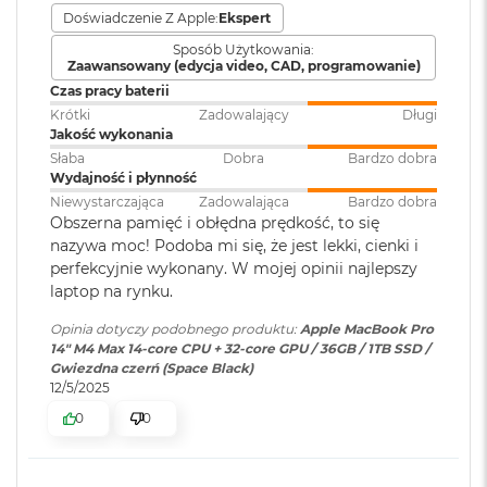
i
aktualizacje zabezpieczeń.
Doświadczenie Z Apple:
Ekspert
r
Kamera
Kamera 12 MP Center Stage
Sposób Użytkowania:
K
Zaawansowany (edycja video, CAD, programowanie)
internetowa
:
s
i
Czas pracy baterii
ę
Krótki
Zadowalający
Długi
ż
Jakość wykonania
Bateria
:
Litowo-polimerowa
y
Słaba
Dobra
Bardzo dobra
c
Wydajność i płynność
Wyświetlacz
o
Niewystarczająca
Zadowalająca
Bardzo dobra
w
Pojemność baterii
:
72,4 Wh
Obszerna pamięć i obłędna prędkość, to się
a
Wyświetlacz Super Retina XDR
nazywa moc! Podoba mi się, że jest lekki, cienki i
P
o
perfekcyjnie wykonany. W mojej opinii najlepszy
4
Wyświetlacz Liquid Retina XDR o przekątnej 14,2 cala
;
Szacunkowy czas
do 18h
ś
laptop na rynku.
rozdzielczość natywna 3024 na 1964 piksele przy 254 pikselach na
pracy na baterii
:
w
i
cal
Opinia dotyczy podobnego produktu:
Apple MacBook Pro
a
14" M4 Max 14-core CPU + 32-core GPU / 36GB / 1TB SSD /
t
Gwiezdna czerń (Space Black)
XDR (Extreme Dynamic Range)
Szybkie ładowanie
:
Możliwość szybkiego ładowania
a
12/5/2025
zasilaczem USB-C o mocy 96W
Kontrast 1 000 000:1
0
0
M
a
Jasność XDR: 1000 nitów utrzymywana na całym ekranie, 1600
c
Ładowanie i
Trzy porty Thunderbolt 5
nitów szczytowo2 (tylko treści HDR)
B