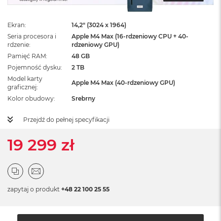
ż
ó
ł
Ekran
14,2" (3024 x 1964)
t
Seria procesora i
Apple M4 Max (16-rdzeniowy CPU + 40-
y
rdzenie
rdzeniowy GPU)
Pamięć RAM
48 GB
M
Pojemność dysku
2 TB
a
c
Model karty
Apple M4 Max (40-rdzeniowy GPU)
B
graficznej
o
Kolor obudowy
Srebrny
o
k
Przejdź do pełnej specyfikacji
N
e
o
19 299 zł
S
u
b
t
e
zapytaj o produkt
+48 22 100 25 55
l
n
y
R