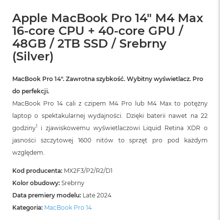
n
o
Apple MacBook Pro 14" M4 Max
ś
16-core CPU + 40-core GPU /
c
i
48GB / 2TB SSD / Srebrny
d
(Silver)
y
s
k
MacBook Pro 14″. Zawrotna szybkość. Wybitny wyświetlacz. Pro
u
do perfekcji.
M
MacBook Pro 14 cali z czipem M4 Pro lub M4 Max to potężny
a
laptop o spektakularnej wydajności. Dzięki baterii nawet na 22
c
B
1
godziny
i zjawiskowemu wyświetlaczowi Liquid Retina XDR o
o
jasności szczytowej 1600 nitów to sprzęt pro pod każdym
o
względem.
k
N
Kod producenta:
MX2F3/P2/R2/D1
e
o
Kolor obudowy:
Srebrny
2
Data premiery modelu:
Late 2024
5
6
Kategoria:
MacBook Pro 14
G