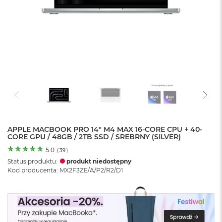
o
l
o
r
u
M
a
c
B
o
o
k
N
e
APPLE MACBOOK PRO 14" M4 MAX 16-CORE CPU + 40-
CORE GPU / 48GB / 2TB SSD / SREBRNY (SILVER)
o
C
5.0
(
39
)
y
Status produktu:
produkt niedostępny
t
Kod producenta: MX2F3ZE/A/P2/R2/D1
r
u
s
o
w
o