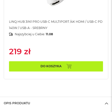
o
o
k
N
e
LINQ HUB 3IN1 PRO USB-C MULTIPORT /4K HDMI / USB-C PD
o
S
140W / USB-A - SREBRNY
r
Najszybciej u Ciebie:
11.08
e
b
r
219 zł
n
y
W
DO KOSZYKA
e
d
ł
u
g
p
o
j
OPIS PRODUKTU
e
m