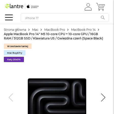
ZALOGUJ
MÓJ 
Apple
SIĘ
Festiwal
Mac
Strona główna
Mac
MacBook Pro
MacBook Pro 14
M
Apple MacBook Pro 14" M5 10-core CPU + 10-core GPU / 16GB
a
RAM / 512GB SSD / Klawiatura US / Gwiezdna czerń (Space Black)
c
B
W zestawie taniej
o
Mac Buy&Try
o
k
Raty 20x0%
N
e
o
W
e
d
ł
u
g
k