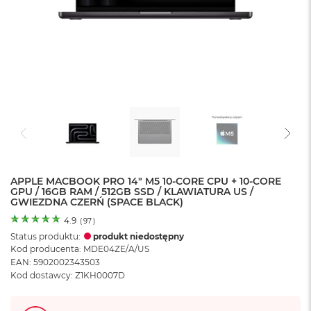
o
l
o
r
u
M
a
c
B
o
o
k
N
e
APPLE MACBOOK PRO 14" M5 10-CORE CPU + 10-CORE
GPU / 16GB RAM / 512GB SSD / KLAWIATURA US /
o
GWIEZDNA CZERŃ (SPACE BLACK)
C
y
4.9
(
97
)
t
Status produktu:
produkt niedostępny
r
Kod producenta: MDE04ZE/A/US
u
EAN: 5902002343503
s
Kod dostawcy: Z1KH0007D
o
w
o