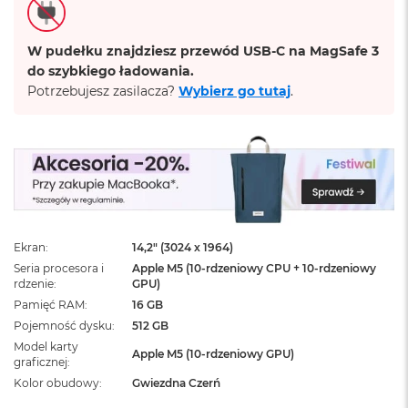
ż
ó
ł
W pudełku znajdziesz przewód USB-C na MagSafe 3
t
do szybkiego ładowania.
y
Potrzebujesz zasilacza?
Wybierz go tutaj
.
M
a
c
B
o
o
k
N
e
Ekran
14,2" (3024 x 1964)
o
Seria procesora i
Apple M5 (10-rdzeniowy CPU + 10-rdzeniowy
S
rdzenie
GPU)
u
Pamięć RAM
16 GB
b
t
Pojemność dysku
512 GB
e
Model karty
l
Apple M5 (10-rdzeniowy GPU)
graficznej
n
Kolor obudowy
Gwiezdna Czerń
y
R