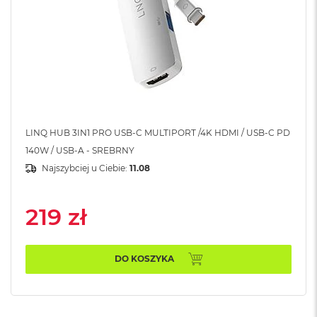
n
o
ś
c
i
d
y
s
k
u
LINQ HUB 3IN1 PRO USB-C MULTIPORT /4K HDMI / USB-C PD
M
140W / USB-A - SREBRNY
a
Najszybciej u Ciebie:
11.08
c
B
o
219 zł
o
k
N
e
DO KOSZYKA
o
2
5
6
G