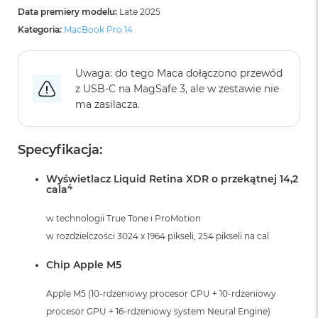
A
Data premiery modelu:
Late 2025
i
Kategoria:
MacBook Pro 14
r
M
Uwaga: do tego Maca dołączono przewód
a
z USB‑C na MagSafe 3, ale w zestawie nie
c
B
ma zasilacza.
o
o
k
Specyfikacja:
A
i
Wyświetlacz Liquid Retina XDR o przekątnej 14,2
r
4
cala
M
5
w technologii True Tone i ProMotion
M
w rozdzielczości 3024 x 1964 pikseli, 254 pikseli na cal
a
c
Chip Apple M5
B
o
Apple M5 (10-rdzeniowy procesor CPU + 10-rdzeniowy
o
k
procesor GPU + 16-rdzeniowy system Neural Engine)