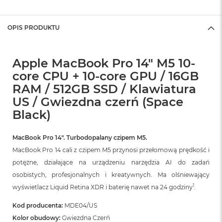
B
M
OPIS PRODUKTU
a
c
B
o
Apple MacBook Pro 14" M5 10-
o
core CPU + 10-core GPU / 16GB
k
RAM / 512GB SSD / Klawiatura
N
e
US / Gwiezdna czerń (Space
o
Black)
5
1
2
MacBook Pro 14″. Turbodopalany czipem M5.
G
B
MacBook Pro 14 cali z czipem M5 przynosi przełomową prędkość i
potężne, działające na urządzeniu narzędzia AI do zadań
M
osobistych, profesjonalnych i kreatywnych. Ma olśniewający
a
c
1
wyświetlacz Liquid Retina XDR i baterię nawet na 24 godziny
.
B
o
Kod producenta:
MDE04/US
o
Kolor obudowy:
Gwiezdna Czerń
k