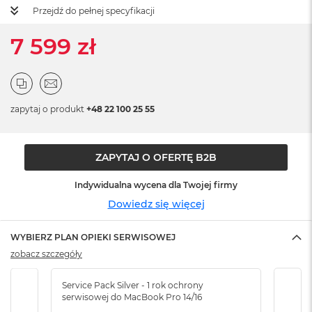
ó
Przejdź do pełnej specyfikacji
ż
7 599 zł
M
a
c
B
o
zapytaj o produkt
+48 22 100 25 55
o
k
N
e
ZAPYTAJ O OFERTĘ B2B
o
I
Indywidualna wycena dla Twojej firmy
n
d
Dowiedz się więcej
y
g
o
WYBIERZ PLAN OPIEKI SERWISOWEJ
zobacz szczegóły
M
a
Service Pack Silver - 1 rok ochrony
Servi
c
serwisowej do MacBook Pro 14/16
serw
B