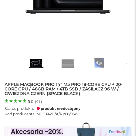
o
l
o
r
u
M
a
c
B
o
o
k
N
e
APPLE MACBOOK PRO 14" M5 PRO 18-CORE CPU + 20-
o
CORE GPU / 48GB RAM / 4TB SSD / ZASILACZ 96 W /
C
GWIEZDNA CZERŃ (SPACE BLACK)
y
t
5.0
(
94
)
r
Status produktu:
produkt niedostępny
u
Kod producenta: MGDT4ZE/A/R1/D1/96W
s
o
w
o