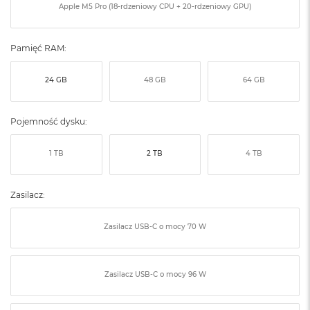
Apple M5 Pro (18-rdzeniowy CPU + 20-rdzeniowy GPU)
ó
ż
M
Pamięć RAM:
a
c
24 GB
48 GB
64 GB
B
o
o
Pojemność dysku:
k
N
e
1 TB
2 TB
4 TB
o
I
n
Zasilacz:
d
y
g
Zasilacz USB‑C o mocy 70 W
o
M
a
Zasilacz USB‑C o mocy 96 W
c
B