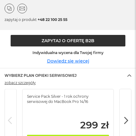
n
o
ś
c
zapytaj o produkt
+48 22 100 25 55
i
d
y
s
ZAPYTAJ O OFERTĘ B2B
k
u
Indywidualna wycena dla Twojej firmy
Dowiedz się więcej
M
a
c
WYBIERZ PLAN OPIEKI SERWISOWEJ
B
zobacz szczegóły
o
o
k
Service Pack Silver - 1 rok ochrony
Servi
N
serwisowej do MacBook Pro 14/16
serw
e
o
2
299 zł
5
6
G