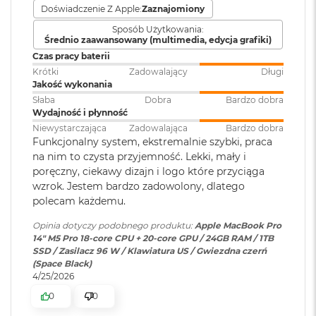
8
Doświadczenie Z Apple:
Zaznajomiony
Kontrast 1 000 000:1
G
Klawiatura
NIE
Sposób Użytkowania:
B
numeryczna
:
Średnio zaawansowany (multimedia, edycja grafiki)
Jasność XDR: 1000 nitów utrzymywana na całym ekranie, 1600
R
Czas pracy baterii
1
nitów szczytowo
(tylko treści HDR)
A
M
Krótki
Zadowalający
Długi
Podświetlana
TAK
Jasność w trybie SDR: nawet 1000 nitów (w plenerze)
Jakość wykonania
klawiatura
:
M
Słaba
Dobra
Bardzo dobra
a
Wydajność i płynność
Kolory
c
Niewystarczająca
Zadowalająca
Bardzo dobra
B
1 miliard kolorów
Touch ID
:
TAK
Funkcjonalny system, ekstremalnie szybki, praca
o
na nim to czysta przyjemność. Lekki, mały i
o
Szeroka gama kolorów (P3)
poręczny, ciekawy dizajn i logo które przyciąga
k
wzrok. Jestem bardzo zadowolony, dlatego
Obsługa
Obsługa maks. trzech
A
Technologia True Tone
i
polecam każdemu.
wyświetlaczy
:
wyświetlaczy zewnętrznych do
r
6K przy 60 Hz lub jednego
Częstotliwość odświeżania
1
Opinia dotyczy podobnego produktu:
Apple MacBook Pro
wyświetlacza do 8K przy 60 Hz.
6
14" M5 Pro 18-core CPU + 20-core GPU / 24GB RAM / 1TB
Technologia ProMotion zapewniająca adaptacyjną częstotliwość
G
SSD / Zasilacz 96 W / Klawiatura US / Gwiezdna czerń
B
(Space Black)
odświeżania do 120 Hz
Odtwarzanie wideo
:
Obsługiwane formaty: m.in.
R
4/25/2026
A
HEVC,
H.264
, AV1 i ProRes; HDR z
Stałe częstotliwości odświeżania: 47,95 Hz, 48,00 Hz, 50,00 Hz,
0
0
M
Dolby Vision, HDR10 i HLG
59,94 Hz, 60,00 Hz