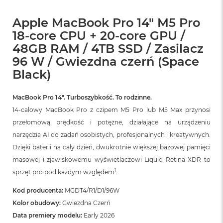
A
i
Apple MacBook Pro 14" M5 Pro
r
M
18-core CPU + 20-core GPU /
4
48GB RAM / 4TB SSD / Zasilacz
M
96 W / Gwiezdna czerń (Space
a
Black)
c
B
o
MacBook Pro 14″. Turboszybkość. To rodzinne.
o
14-calowy MacBook Pro z czipem M5 Pro lub M5 Max przynosi
k
A
przełomową prędkość i potężne, działające na urządzeniu
i
narzędzia AI do zadań osobistych, profesjonalnych i kreatywnych.
r
M
Dzięki baterii na cały dzień, dwukrotnie większej bazowej pamięci
3
masowej i zjawiskowemu wyświetlaczowi Liquid Retina XDR to
1
sprzęt pro pod każdym względem
.
M
a
Kod producenta:
MGDT4/R1/D1/96W
c
B
Kolor obudowy:
Gwiezdna Czerń
o
Data premiery modelu:
Early 2026
o