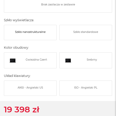
o
Brak zasilacza w zestawie
o
k
N
e
Szkło wyświetlacza:
o
S
Szkło nanostrukturalne
Szkło standardowe
r
e
b
r
Kolor obudowy:
n
y
Gwiezdna Czerń
Srebrny
W
e
d
Układ klawiatury:
ł
u
ANSI - Angielski US
ISO - Angielski PL
g
p
o
j
19 398 zł
e
m