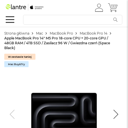
ZALOGUJ
MÓJ 
Apple
SIĘ
Festiwal
Mac
Strona główna
Mac
MacBook Pro
MacBook Pro 14
M
Apple MacBook Pro 14" M5 Pro 18-core CPU + 20-core GPU /
a
48GB RAM / 4TB SSD / Zasilacz 96 W / Gwiezdna czerń (Space
c
Black)
B
o
W zestawie taniej
o
Mac Buy&Try
k
N
e
o
W
e
d
ł
u
g
k