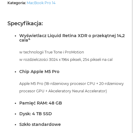
k
Kategoria:
MacBook Pro 14
A
i
r
Specyfikacja:
M
2
Wyświetlacz Liquid Retina XDR o przekątnej 14,2
4
cala
M
a
c
w technologii True Tone i ProMotion
B
w rozdzielczości 3024 x 1964 pikseli, 254 pikseli na cal
o
o
Chip Apple M5 Pro
k
A
i
Apple M5 Pro (18-rdzeniowy procesor CPU + 20-rdzeniowy
r
procesor GPU + Akceleratory Neural Accelerator)
1
3
Pamięć RAM: 48 GB
M
Dysk: 4 TB SSD
a
c
Szkło standardowe
B
o