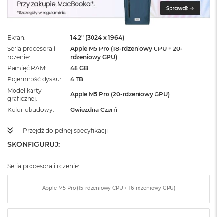
ż
ó
ł
t
Ekran
14,2" (3024 x 1964)
y
Seria procesora i
Apple M5 Pro (18-rdzeniowy CPU + 20-
rdzenie
rdzeniowy GPU)
M
a
Pamięć RAM
48 GB
c
Pojemność dysku
4 TB
B
Model karty
o
Apple M5 Pro (20-rdzeniowy GPU)
graficznej
o
Kolor obudowy
Gwiezdna Czerń
k
N
e
Przejdź do pełnej specyfikacji
o
SKONFIGURUJ:
S
u
b
Seria procesora i rdzenie:
t
e
l
Apple M5 Pro (15-rdzeniowy CPU + 16-rdzeniowy GPU)
n
y
R