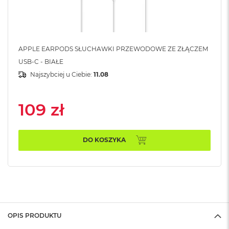
A
i
r
M
APPLE EARPODS SŁUCHAWKI PRZEWODOWE ZE ZŁĄCZEM
a
USB-C - BIAŁE
c
B
Najszybciej u Ciebie:
11.08
o
o
k
109 zł
A
i
r
M
DO KOSZYKA
5
M
a
c
B
o
o
OPIS PRODUKTU
k