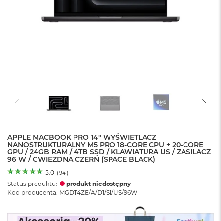
o
l
o
r
u
M
a
c
B
o
o
k
N
e
APPLE MACBOOK PRO 14" WYŚWIETLACZ
o
NANOSTRUKTURALNY M5 PRO 18-CORE CPU + 20-CORE
C
GPU / 24GB RAM / 4TB SSD / KLAWIATURA US / ZASILACZ
y
96 W / GWIEZDNA CZERŃ (SPACE BLACK)
t
r
5.0
(
94
)
u
Status produktu:
produkt niedostępny
s
Kod producenta: MGDT4ZE/A/D1/S1/US/96W
o
w
o