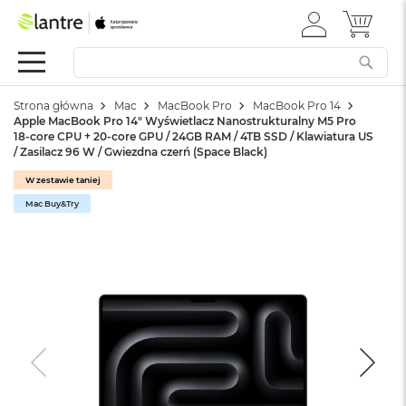
ZALOGUJ
MÓJ 
Apple
SIĘ
Festiwal
Mac
Strona główna
Mac
MacBook Pro
MacBook Pro 14
M
Apple MacBook Pro 14" Wyświetlacz Nanostrukturalny M5 Pro
a
18-core CPU + 20-core GPU / 24GB RAM / 4TB SSD / Klawiatura US
c
/ Zasilacz 96 W / Gwiezdna czerń (Space Black)
B
o
W zestawie taniej
o
Mac Buy&Try
k
N
e
o
W
e
d
ł
u
g
k