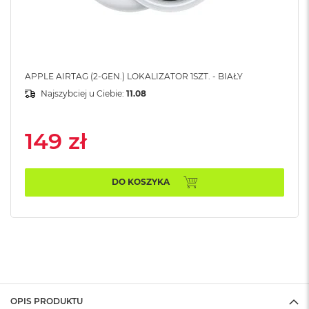
A
i
r
M
a
APPLE AIRTAG (2-GEN.) LOKALIZATOR 1SZT. - BIAŁY
c
Najszybciej u Ciebie:
11.08
B
o
o
149 zł
k
A
i
r
DO KOSZYKA
M
5
M
a
c
B
o
o
k
OPIS PRODUKTU