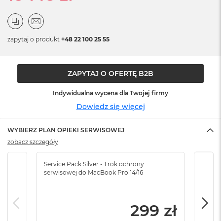
n
o
ś
c
i
zapytaj o produkt
+48 22 100 25 55
d
y
s
ZAPYTAJ O OFERTĘ B2B
k
u
Indywidualna wycena dla Twojej firmy
M
Dowiedz się więcej
a
c
B
WYBIERZ PLAN OPIEKI SERWISOWEJ
o
zobacz szczegóły
o
k
N
Service Pack Silver - 1 rok ochrony
Servi
e
serwisowej do MacBook Pro 14/16
serw
o
2
5
299 zł
6
G