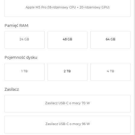
ó
Apple M5 Pro (18-rdzeniowy CPU + 20-rdzeniowy GPU)
ż
M
Pamięć RAM:
a
c
B
24 GB
48 GB
64 GB
o
o
k
Pojemność dysku:
N
e
o
1 TB
2 TB
4 TB
I
n
d
Zasilacz:
y
g
o
Zasilacz USB‑C o mocy 70 W
M
a
Zasilacz USB‑C o mocy 96 W
c
B