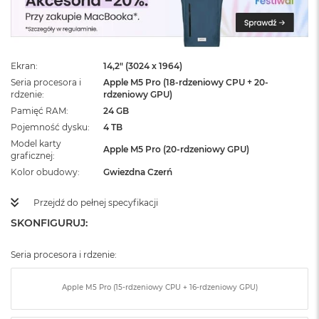
ż
ó
ł
t
y
Ekran
14,2" (3024 x 1964)
Seria procesora i
Apple M5 Pro (18-rdzeniowy CPU + 20-
M
rdzenie
rdzeniowy GPU)
a
c
Pamięć RAM
24 GB
B
Pojemność dysku
4 TB
o
Model karty
o
Apple M5 Pro (20-rdzeniowy GPU)
graficznej
k
Kolor obudowy
Gwiezdna Czerń
N
e
o
Przejdź do pełnej specyfikacji
S
SKONFIGURUJ:
u
b
t
Seria procesora i rdzenie:
e
l
Apple M5 Pro (15-rdzeniowy CPU + 16-rdzeniowy GPU)
n
y
R