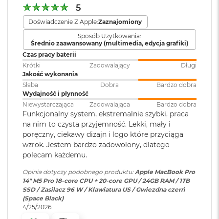
8
5
XDR (Extreme Dynamic Range)
G
Klawiatura
NIE
Doświadczenie Z Apple:
Zaznajomiony
B
Kontrast 1 000 000:1
numeryczna
:
R
Sposób Użytkowania:
A
Średnio zaawansowany (multimedia, edycja grafiki)
Jasność XDR: 1000 nitów utrzymywana na całym ekranie, 1600
M
Czas pracy baterii
1
nitów szczytowo
(tylko treści HDR)
Podświetlana
TAK
Krótki
Zadowalający
Długi
M
klawiatura
:
Jakość wykonania
a
Jasność w trybie SDR: nawet 1000 nitów (w plenerze)
Słaba
Dobra
Bardzo dobra
c
Wydajność i płynność
B
Kolory
o
Niewystarczająca
Zadowalająca
Bardzo dobra
Touch ID
:
TAK
o
Funkcjonalny system, ekstremalnie szybki, praca
1 miliard kolorów
k
na nim to czysta przyjemność. Lekki, mały i
A
poręczny, ciekawy dizajn i logo które przyciąga
Szeroka gama kolorów (P3)
Obsługa
Obsługa maks. trzech
i
wzrok. Jestem bardzo zadowolony, dlatego
wyświetlaczy
:
wyświetlaczy zewnętrznych do
r
Technologia True Tone
polecam każdemu.
1
6K przy 60 Hz lub jednego
6
wyświetlacza do 8K przy 60 Hz.
Opinia dotyczy podobnego produktu:
Apple MacBook Pro
G
Częstotliwość odświeżania
14" M5 Pro 18-core CPU + 20-core GPU / 24GB RAM / 1TB
B
SSD / Zasilacz 96 W / Klawiatura US / Gwiezdna czerń
R
Technologia ProMotion zapewniająca adaptacyjną częstotliwość
Odtwarzanie wideo
:
Obsługiwane formaty: m.in.
(Space Black)
A
odświeżania do 120 Hz
4/25/2026
HEVC,
H.264
, AV1 i ProRes; HDR z
M
Dolby Vision, HDR10 i HLG