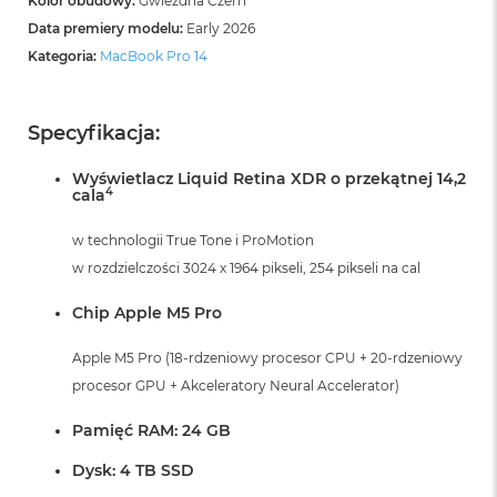
Kolor obudowy:
Gwiezdna Czerń
k
Data premiery modelu:
Early 2026
A
i
Kategoria:
MacBook Pro 14
r
M
2
Specyfikacja:
M
a
Wyświetlacz Liquid Retina XDR o przekątnej 14,2
c
4
cala
B
o
w technologii True Tone i ProMotion
o
w rozdzielczości 3024 x 1964 pikseli, 254 pikseli na cal
k
A
Chip Apple M5 Pro
i
r
1
Apple M5 Pro (18-rdzeniowy procesor CPU + 20-rdzeniowy
3
procesor GPU + Akceleratory Neural Accelerator)
M
Pamięć RAM: 24 GB
a
c
Dysk: 4 TB SSD
B
o