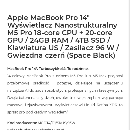
A
i
r
Apple MacBook Pro 14"
M
4
Wyświetlacz Nanostrukturalny
M5 Pro 18-core CPU + 20-core
M
a
GPU / 24GB RAM / 4TB SSD /
c
Klawiatura US / Zasilacz 96 W /
B
Gwiezdna czerń (Space Black)
o
o
k
MacBook Pro 14″. Turboszybkość. To rodzinne.
A
i
14-calowy MacBook Pro z czipem M5 Pro lub M5 Max przynosi
r
przełomową prędkość i potężne, działające na urządzeniu
M
3
narzędzia AI do zadań osobistych, profesjonalnych i kreatywnych.
Dzięki baterii na cały dzień, dwukrotnie większej bazowej pamięci
M
masowej i zjawiskowemu wyświetlaczowi Liquid Retina XDR to
a
c
1
sprzęt pro pod każdym względem
.
B
o
Kod producenta:
MGDT4/D1/S1/US/96W
o